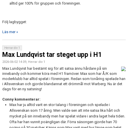
alltid ger 100% för gruppen och föreningen.
Följ lagbygget:
Läs mer »
Herrar div 1
Max Lundqvist tar steget upp i H1
2026-06-02 14:09, Herrar div 1
Max Lundqvist har bestämt sig för att satsa ännu hårdare på sin
innebandy och kommer köra med H1 framöver. Max som har Å/K som
moderklubb har alltid spelat i föreningen. Redan som tonåring spelade han
i Allsvenskan och gjorde blandannat ett drömmål mot Warberg. Nu är det
dags för en ny satsning!
Conny kommenterar:
Max har ju alltid varit en stor talang i föreningen och spelade i
Allsvenskan som 17 åring. Men valde sen att inte satsa lika hårt och
mycket på sin innebandy men har spelat vidare i andra laget hela tiden.
Ofta har han vunnit poängligan där. Förra säsongen gjorde han 70
poäng på 30 matcher. Känns som Max varit med hur länge som helst