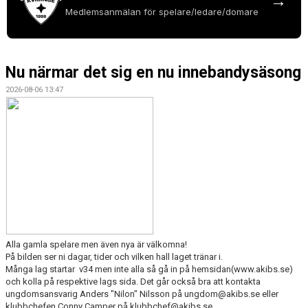
→
VÅRA LAG
Medlemsanmälan för spelare/ledare/domare
MEDLEMSKAP
Nu närmar det sig en nu innebandysäsong
MATCHER
2026-08-06 13:47
ÅKIBS WEBSHOP
OM OSS
Alla gamla spelare men även nya är välkomna!
På bilden ser ni dagar, tider och vilken hall laget tränar i.
Många lag startar v34 men inte alla så gå in på hemsidan(www.akibs.se)
och kolla på respektive lags sida. Det går också bra att kontakta
ungdomsansvarig Anders "Nilon" Nilsson på ungdom@akibs.se eller
klubbchefen Conny Camper på klubbchef@akibs.se