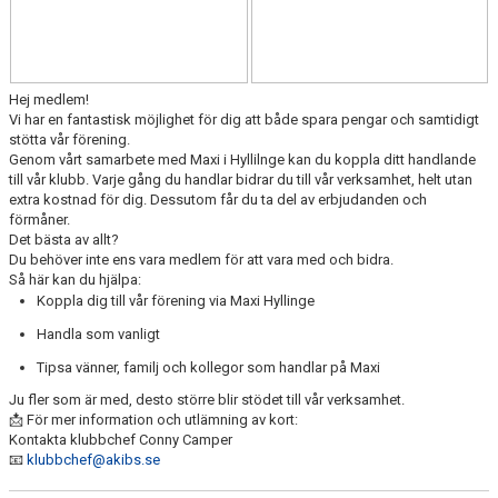
Hej medlem!
Vi har en fantastisk möjlighet för dig att både spara pengar och samtidigt
stötta vår förening.
Genom vårt samarbete med Maxi
i
Hyllilnge
kan du koppla ditt handlande
till vår klubb. Varje gång du handlar bidrar du till vår
verksamhet
,
helt
utan
extra kostnad för dig. Dessutom får du ta del av erbjudanden och
förmåner.
Det bästa av allt?
Du behöver inte ens vara medlem för att vara med och bidra.
Så här kan du hjälpa:
Koppla dig till vår förening via Maxi
Hyllinge
Handla som vanligt
Tipsa vänner, familj och kollegor som handlar på Maxi
Ju fler som är med, desto större blir stödet till vår verksamhet.
📩 För mer information och utlämning av kort:
Kontakta klubbchef
Conny Camper
📧
klubbchef@akibs.se