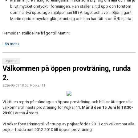
Martin är ju en riktig föreningsmänniska som bryr sig om alla och har ju
blivit mycket omtyckt i föreningen. Han ställer alltid upp och förutom
dom här två uppdragen hjälper han till i A-laget och även i Björnligan!
Martin sprider mycket glädje runt sig och han har fått stort Å/K hjärta.
Hemsidan ställde lite frågor till Martin:
Läs mer »
Pojkar 11
Välkommen på öppen provträning, runda
2.
2026-06-09 18:53, Pojkar 11
Vi kör en repris på måndagens öppna provträning och hälsar återigen alla
välkomna till nästa provträning för Pojkar 11,
Månd den 15 Juni kl 18:30-
20:00
i arena Åstorp.
Vi söker förstärkning till vår trupp av pojkar födda 2011 och välkomnar alla
pojkar födda runt 2012-2010 till öppen provträning.