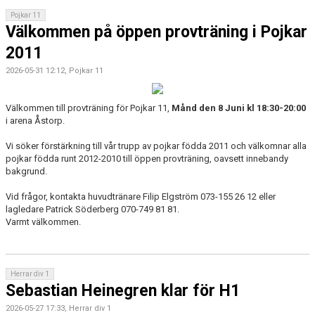
Pojkar 11
Välkommen på öppen provträning i Pojkar
2011
2026-05-31 12:12, Pojkar 11
Välkommen till provträning för Pojkar 11,
Månd den 8 Juni kl 18:30-20:00
i arena Åstorp.
Vi söker förstärkning till vår trupp av pojkar födda 2011 och välkomnar alla
pojkar födda runt 2012-2010 till öppen provträning, oavsett innebandy
bakgrund.
Vid frågor, kontakta huvudtränare Filip Elgström 073-155 26 12 eller
lagledare Patrick Söderberg 070-749 81 81.
Varmt välkommen.
Herrar div 1
Sebastian Heinegren klar för H1
2026-05-27 17:33, Herrar div 1