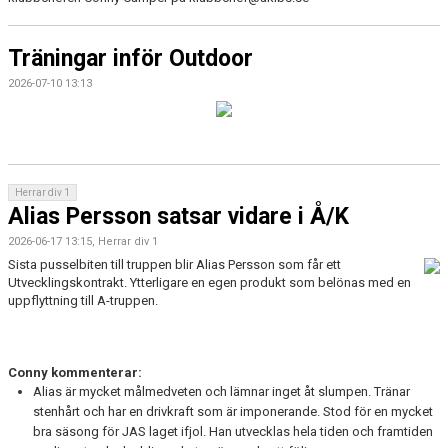
Träningar inför Outdoor
2026-07-10 13:13
Herrar div 1
Alias Persson satsar vidare i Å/K
2026-06-17 13:15, Herrar div 1
Sista pusselbiten till truppen blir Alias Persson som får ett
Utvecklingskontrakt. Ytterligare en egen produkt som belönas med en
uppflyttning till A-truppen.
Conny kommenterar:
Alias är mycket målmedveten och lämnar inget åt slumpen. Tränar
stenhårt och har en drivkraft som är imponerande. Stod för en mycket
bra säsong för JAS laget ifjol. Han utvecklas hela tiden och framtiden