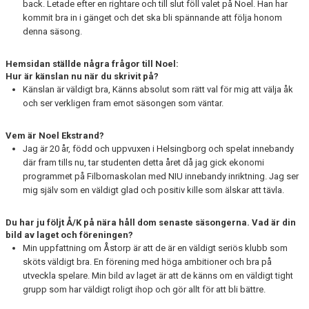
back. Letade efter en rightare och till slut föll valet på Noel. Han har
kommit bra in i gänget och det ska bli spännande att följa honom
denna säsong.
Hemsidan ställde några frågor till Noel:
Hur är känslan nu när du skrivit på?
Känslan är väldigt bra, Känns absolut som rätt val för mig att välja åk
och ser verkligen fram emot säsongen som väntar.
Vem är Noel Ekstrand?
Jag är 20 år, född och uppvuxen i Helsingborg och spelat innebandy
där fram tills nu, tar studenten detta året då jag gick ekonomi
programmet på Filbornaskolan med NIU innebandy inriktning. Jag ser
mig själv som en väldigt glad och positiv kille som älskar att tävla.
Du har ju följt Å/K på nära håll dom senaste säsongerna. Vad är din
bild av laget och föreningen?
Min uppfattning om Åstorp är att de är en väldigt seriös klubb som
sköts väldigt bra. En förening med höga ambitioner och bra på
utveckla spelare. Min bild av laget är att de känns om en väldigt tight
grupp som har väldigt roligt ihop och gör allt för att bli bättre.