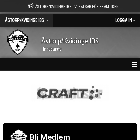
ÅSTORP/KVIDINGE IBS - VI SATSAR FÖR FRAMTIDEN
ÅSTORP/KVIDINGE IBS
LOGGA IN
Åstorp/Kvidinge IBS
Innebandy
HEM
ÅKIBS YOUTUBE KANAL
NYHETSARKIV
AGENDA 2030
KALENDER
Bli Medlem