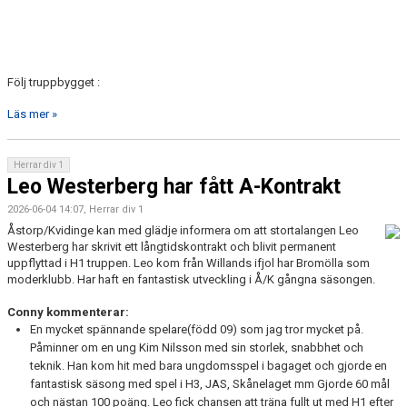
Följ truppbygget :
Läs mer »
Herrar div 1
Leo Westerberg har fått A-Kontrakt
2026-06-04 14:07, Herrar div 1
Åstorp/Kvidinge kan med glädje informera om att stortalangen Leo
Westerberg har skrivit ett långtidskontrakt och blivit permanent
uppflyttad i H1 truppen. Leo kom från Willands ifjol har Bromölla som
moderklubb. Har haft en fantastisk utveckling i Å/K gångna säsongen.
Conny kommenterar:
En mycket spännande spelare(född 09) som jag tror mycket på.
Påminner om en ung Kim Nilsson med sin storlek, snabbhet och
teknik. Han kom hit med bara ungdomsspel i bagaget och gjorde en
fantastisk säsong med spel i H3, JAS, Skånelaget mm Gjorde 60 mål
och nästan 100 poäng. Leo fick chansen att träna fullt ut med H1 efter