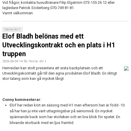
Vid frågor, kontakta huvudtränare Filip Elgström 073-155 26 12 eller
lagledare Patrick Söderberg 070-749 81 81.
Varmt välkommen.
Herrar div 1
Elof Bladh belönas med ett
Utvecklingskontrakt och en plats i H1
truppen
2026-06-04 14:30, Herrar div 1
Hemsidan kan stolt presentera att sista backplatsen och ett
Utvecklingskontrakt går till den egna produkten Elof Bladh. En riktigt
stor talang som kan gå mycket långt.
Conny kommenterar:
Elof har redan kört en säsong med H1 men eftersom han är född -10
så har han ju inte varit uttagningsbar på seniornivå. En mycket
spännande back som har storleken och en bra blick för spelet. En
blivande storback med en ljus framtid.