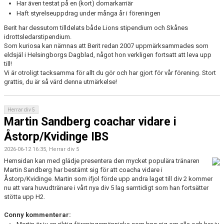
Har även testat på en (kort) domarkarriär
Haft styrelseuppdrag under många år i föreningen
Berit har dessutom tilldelats både Lions stipendium och Skånes
idrottsledarstipendium.
Som kuriosa kan nämnas att Berit redan 2007 uppmärksammades som
eldsjäl i Helsingborgs Dagblad, något hon verkligen fortsatt att leva upp
till!
Vi är otroligt tacksamma för allt du gör och har gjort för vår förening. Stort
grattis, du är så värd denna utmärkelse!
Herrar div 5
Martin Sandberg coachar vidare i
Åstorp/Kvidinge IBS
2026-06-12 16:35, Herrar div 5
Hemsidan kan med glädje presentera den mycket populära tränaren
Martin Sandberg har bestämt sig för att coacha vidare i
Åstorp/Kvidinge. Martin som ifjol förde upp andra laget till div 2 kommer
nu att vara huvudtränare i vårt nya div 5 lag samtidigt som han fortsätter
stötta upp H2.
Conny kommenterar: