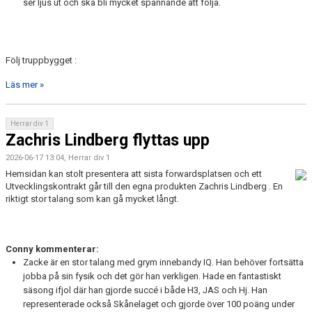
ser ljus ut och ska bli mycket spännande att följa.
Följ truppbygget :
Läs mer »
Herrar div 1
Zachris Lindberg flyttas upp
2026-06-17 13:04, Herrar div 1
Hemsidan kan stolt presentera att sista forwardsplatsen och ett
Utvecklingskontrakt går till den egna produkten Zachris Lindberg . En
riktigt stor talang som kan gå mycket långt.
Conny kommenterar:
Zacke är en stor talang med grym innebandy IQ. Han behöver fortsätta
jobba på sin fysik och det gör han verkligen. Hade en fantastiskt
säsong ifjol där han gjorde succé i både H3, JAS och Hj. Han
representerade också Skånelaget och gjorde över 100 poäng under