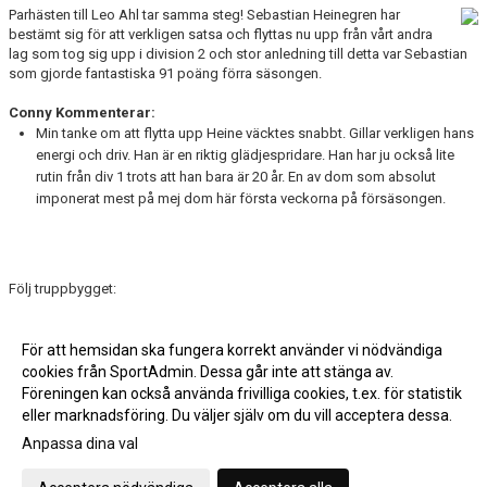
Parhästen till Leo Ahl tar samma steg! Sebastian Heinegren har
bestämt sig för att verkligen satsa och flyttas nu upp från vårt andra
lag som tog sig upp i division 2 och stor anledning till detta var Sebastian
som gjorde fantastiska 91 poäng förra säsongen.
Conny Kommenterar:
Min tanke om att flytta upp Heine väcktes snabbt. Gillar verkligen hans
energi och driv. Han är en riktig glädjespridare. Han har ju också lite
rutin från div 1 trots att han bara är 20 år. En av dom som absolut
imponerat mest på mej dom här första veckorna på försäsongen.
Följ truppbygget:
Läs mer »
För att hemsidan ska fungera korrekt använder vi nödvändiga
cookies från SportAdmin. Dessa går inte att stänga av.
Fler nyheter >>
Föreningen kan också använda frivilliga cookies, t.ex. för statistik
eller marknadsföring. Du väljer själv om du vill acceptera dessa.
Anpassa dina val
Cookie-inställningar
Gå till Webbversion