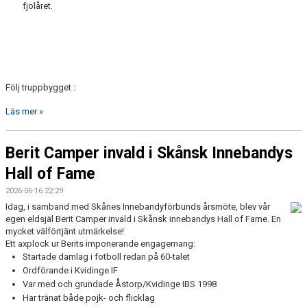
fjolåret.
Följ truppbygget :
Läs mer »
Berit Camper invald i Skånsk Innebandys
Hall of Fame
2026-06-16 22:29
Idag, i samband med Skånes Innebandyförbunds årsmöte, blev vår
egen eldsjäl Berit Camper invald i Skånsk innebandys Hall of Fame. En
mycket välförtjänt utmärkelse!
Ett axplock ur Berits imponerande engagemang:
Startade damlag i fotboll redan på 60-talet
Ordförande i Kvidinge IF
Var med och grundade Åstorp/Kvidinge IBS 1998
Har tränat både pojk- och flicklag