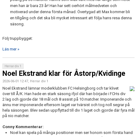
men han är bara 23 år! Han har sett oerhört målmedveten och
motiverad under denna första månad. Övertygad att Max kommer bli
en tillgång och det ska bli mycket intressant att följa hans resa denna
säsong.
Följ truppbygget:
Läs mer »
Herrar div 1
Noel Ekstrand klar för Åstorp/Kvidinge
2026-06-01 12:47, Herrar div 1
Noel Ekstrand lämnar moderklubben FC Helsingborg och tar klivet
över till Å/K. Han hade en stark säsong ifjol där han började i FCHs div
2 lag och gjorde där 18 mål och 8 assist på 10 matcher. Imponerande och
ännu mer imponerande eftersom laget var tvärsist och tog noll segrar på
hela säsongen. Blev sedan uppflyttad till div 1 laget och gjorde där fyra mål
på nio matcher.
Conny Kommenterar:
Noel kan spela på många positioner men ser honom som första hand