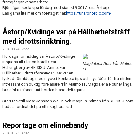
framgångsrikt samarbete.
Björnligan spelas på lördag med start kl 9.00 i Arena Åstorp.
Läs gärna lite mer om företaget här:
https://unaronordic.com/
Åstorp/Kvidinge var på Hållbarhetsträff
med idrottsinriktning.
2026-03-24 13:22
I lördags förmiddag var Åstorp/Kvidinge
inbjudna till Clarion hotell SeaU i
Magdalena Nour från Malmö
Helsingborg av RF-SISU. Ämnet var
FF
Hållbarhet i idrottsföreningar. Det var en
lyckad förmiddag med mycket konkreta tips och nya idéer för framtiden.
Intressant och duktig föreläsare från Malmö FF, Magdalena Nour. Många
bra diskussioner runt borden bland deltagarna.
Stort tack till Vidar Jonsson Wallin och Magnus Palmén från RF-SISU som
hade anordnat det på ett riktigt bra sätt.
Reportage om elinnebandy
2026-01-28 16:02