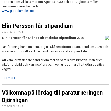
För den som vill läsa mer om Agenda 2030 och de 17 globala målen
rekommenderas hemsidan
www.globalamalen.se
Elin Persson får stipendium
2026-05-10 18:34
Elin Persson får Skånes Idrottsledarstipendium 2026
Din förening har nominerat dig till
Skånes Idrottsledarstipendium 2026
och
vi säger stort grattis - du är nämligen en av årets stipendiater!!
Att vara idrottsledare handlar om mer än bara själva idrotten. Man är en
viktig förebild och kan inspirera barn och ungdomar till att göra positiva
vägval.
Läs mer »
Välkomna på lördag till paraturneringen
Björnligan
2026-05-06 12:43