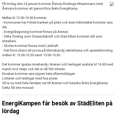
På lördag den 24 januari kommer Åstorp/Kvidinge tillsammans med
Åstorps kommun att genomföra årets EnergiKamp.
Mellan kl 13.00-16.00 kommer:
- Kommunen har Fritids banken på plats och även biblioteket kommer vara
där.
- Energirådgivning kommer finnas på Arenan.
- Olika företag som Öresundskraft och Städ Eliten kommer stå som
utställare.
- Skolan kommer finnas med LäsKraft.
- Det finns chans att prova på Elinnebandy, teknikbana och speedshooting
mellan kl. 13.00-13.30 samt 15.00-15.30.
Det kommer spelas innebandy i Arenan och herrlaget avslutar kl 16.00 med
match mot Växjö och det är då fritt inträde.
Kiosken kommer vara öppen hela eftermiddagen.
Lotterier och tävlingar med fina priser.
Så ta nu med hela familjen ner till Arenan och besöka årets EnergiKamp.
Detta får inte missas!
EnergiKampen får besök av StädEliten på
lördag