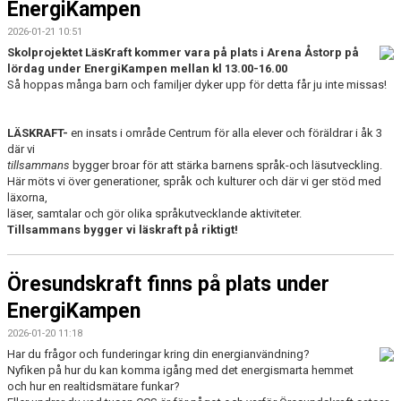
EnergiKampen
2026-01-21 10:51
Skolprojektet LäsKraft kommer vara på plats i Arena Åstorp på
lördag under EnergiKampen mellan kl 13.00-16.00
Så hoppas många barn och familjer dyker upp för detta får ju inte missas!
LÄSKRAFT-
en insats i område Centrum för alla elever och föräldrar i åk 3
där vi
tillsammans
bygger broar för att stärka barnens språk-och läsutveckling.
Här möts vi över generationer, språk och kulturer och där vi ger stöd med
läxorna,
läser, samtalar och gör olika språkutvecklande aktiviteter.
Tillsammans bygger vi läskraft på riktigt!
Öresundskraft finns på plats under
EnergiKampen
2026-01-20 11:18
Har du frågor och funderingar kring din energianvändning?
Nyfiken på hur du kan komma igång med det energismarta hemmet
och hur en realtidsmätare funkar?