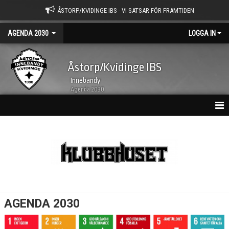
ÅSTORP/KVIDINGE IBS - VI SATSAR FÖR FRAMTIDEN
AGENDA 2030
LOGGA IN
Åstorp/Kvidinge IBS
Innebandy
Agenda 2030
AGENDA 2030
ALLA FÅR VARA MED - 3V
NYHETER
KONTAKT
AGENDA 2030
DOKUMENT