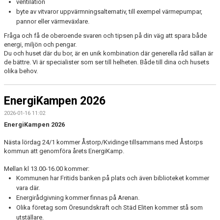
ventilation
byte av vitvaror uppvärmningsalternativ, till exempel värmepumpar,
pannor eller värmeväxlare.
Fråga och få de oberoende svaren och tipsen på din väg att spara både
energi, miljön och pengar.
Du och huset där du bor, är en unik kombination där generella råd sällan är
de bättre. Vi är specialister som ser till helheten. Både till dina och husets
olika behov.
EnergiKampen 2026
2026-01-16 11:02
EnergiKampen 2026
Nästa lördag 24/1 kommer Åstorp/Kvidinge tillsammans med Åstorps
kommun att genomföra årets EnergiKamp.
Mellan kl 13.00-16.00 kommer:
Kommunen har Fritids banken på plats och även biblioteket kommer
vara där.
Energirådgivning kommer finnas på Arenan.
Olika företag som Öresundskraft och Städ Eliten kommer stå som
utställare.