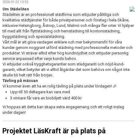
2026-01-22 13:55
Om Städeliten
Städeliten är en professionell städfirma som erbjuder
pålitliga och
kvalitativa städtjänster
för både privatpersoner och företag i hela Skåne,
inklusive Helsingborg, Åstorp, Lund, Malmö och många fler orter. Vi hjälper
till med allt från
flyttstädning och hemstädning till kontorsstädning,
byggstädning och specialstädning
.
Vårt mål är att
göra vardagen enklare och mer bekymmersfri
för våra
kunder genom noggrant utförd städning med professionella metoder och
produkter. Vi strävar alltid efter hög kundnöjdhet och erbjuder personlig
service anpassad efter varje kunds behov.
Vi erbjuder också trygghetsgarantier som
städgaranti och nöjd-kund-
garanti
, vilket betyder att vi alltid åtgärdar det som behövs om något inte
skulle bli helt rätt från början.
Tävling på mässan
Vi kommer även att ha en
rolig tävling
på plats under lördagen! 🎉
Upp till 50 deltagare kan vara med
3 vinnare får vars en biobiljett värd 400 kr
Vi hoppas att detta kan skapa extra engagemang och ett roligt inslag
under dagen!
Projektet LäsKraft är på plats på