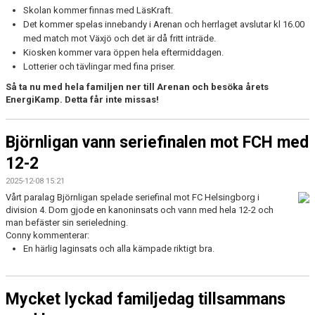
Skolan kommer finnas med LäsKraft.
Det kommer spelas innebandy i Arenan och herrlaget avslutar kl 16.00
med match mot Växjö och det är då fritt inträde.
Kiosken kommer vara öppen hela eftermiddagen.
Lotterier och tävlingar med fina priser.
Så ta nu med hela familjen ner till Arenan och besöka årets
EnergiKamp. Detta får inte missas!
Björnligan vann seriefinalen mot FCH med
12-2
2025-12-08 15:21
Vårt paralag Björnligan spelade seriefinal mot FC Helsingborg i
division 4. Dom gjode en kanoninsats och vann med hela 12-2 och
man befäster sin serieledning.
Conny kommenterar:
En härlig laginsats och alla kämpade riktigt bra.
Mycket lyckad familjedag tillsammans