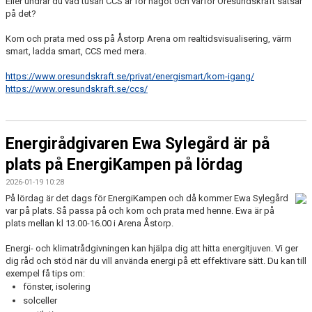
Eller undrar du vad tusan CCS är för något och varför Öresundskraft satsar
på det?
Kom och prata med oss på Åstorp Arena om realtidsvisualisering, värm
smart, ladda smart, CCS med mera.
https://www.oresundskraft.se/privat/energismart/kom-igang/
https://www.oresundskraft.se/ccs/
Energirådgivaren Ewa Sylegård är på
plats på EnergiKampen på lördag
2026-01-19 10:28
På lördag är det dags för EnergiKampen och då kommer Ewa Sylegård
var på plats. Så passa på och kom och prata med henne. Ewa är på
plats mellan kl 13.00-16.00 i Arena Åstorp.
Energi- och klimatrådgivningen kan hjälpa dig att hitta energitjuven. Vi ger
dig råd och stöd när du vill använda energi på ett effektivare sätt. Du kan till
exempel få tips om:
fönster, isolering
solceller