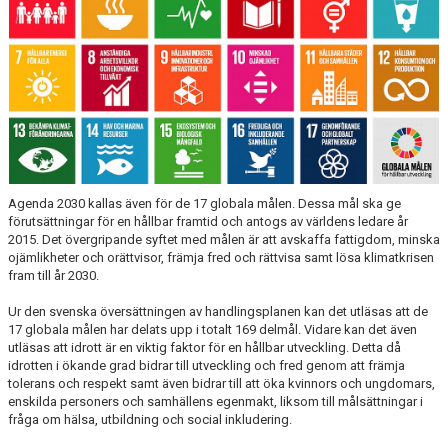
MENTAL TRÄNING
Agenda 2030 kallas även för de 17 globala målen. Dessa mål ska ge
förutsättningar för en hållbar framtid och antogs av världens ledare år
2015. Det övergripande syftet med målen är att avskaffa fattigdom, minska
ojämlikheter och orättvisor, främja fred och rättvisa samt lösa klimatkrisen
fram till år 2030.
Ur den svenska översättningen av handlingsplanen kan det utläsas att de
17 globala målen har delats upp i totalt 169 delmål. Vidare kan det även
utläsas att idrott är en viktig faktor för en hållbar utveckling. Detta då
idrotten i ökande grad bidrar till utveckling och fred genom att främja
tolerans och respekt samt även bidrar till att öka kvinnors och ungdomars,
enskilda personers och samhällens egenmakt, liksom till målsättningar i
fråga om hälsa, utbildning och social inkludering.