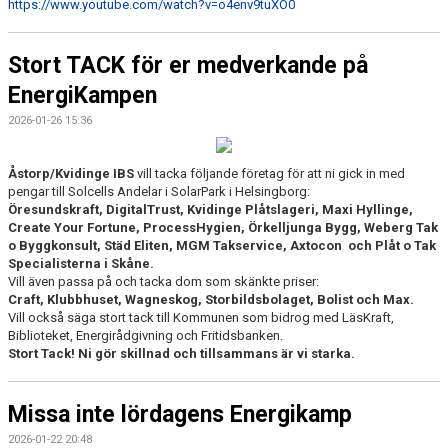
https://www.youtube.com/watch?v=o4env9tuXO0
Stort TACK för er medverkande på
EnergiKampen
2026-01-26 15:36
Åstorp/Kvidinge IBS
vill tacka följande företag för att ni gick in med
pengar till Solcells Andelar i SolarPark i Helsingborg:
Öresundskraft, DigitalTrust, Kvidinge Plåtslageri, Maxi Hyllinge,
Create Your Fortune, ProcessHygien, Örkelljunga Bygg, Weberg Tak
o Byggkonsult, Städ Eliten, MGM Takservice, Axtocon och Plåt o Tak
Specialisterna i Skåne.
Vill även passa på och tacka dom som skänkte priser:
Craft, Klubbhuset, Wagneskog, Storbildsbolaget, Bolist och Max.
Vill också säga stort tack till Kommunen som bidrog med LäsKraft,
Biblioteket, Energirådgivning och Fritidsbanken.
Stort Tack! Ni gör skillnad och tillsammans är vi starka.
Missa inte lördagens Energikamp
2026-01-22 20:48