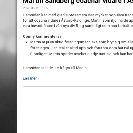
Martin Sandberg coachar vidare i Å
2026-06-12 16:35
Hemsidan kan med glädje presentera den mycket populära träna
för att coacha vidare i Åstorp/Kvidinge. Martin som ifjol förde up
vara huvudtränare i vårt nya div 5 lag samtidigt som han fortsätte
Conny kommenterar:
Martin är ju en riktig föreningsmänniska som bryr sig om alla
föreningen. Han ställer alltid upp och förutom dom här två up
Björnligan! Martin sprider mycket glädje runt sig och han har f
Hemsidan ställde lite frågor till Martin:
Läs mer »