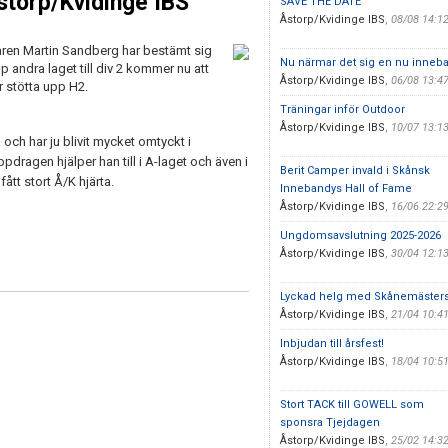
storp/Kvidinge IBS
SAVE THE DATE
Åstorp/Kvidinge IBS
,
08/08 14:1
ren Martin Sandberg har bestämt sig
Nu närmar det sig en nu inne
p andra laget till div 2 kommer nu att
Åstorp/Kvidinge IBS
,
06/08 13:4
r stötta upp H2.
Träningar inför Outdoor
Åstorp/Kvidinge IBS
,
10/07 13:1
 och har ju blivit mycket omtyckt i
pdragen hjälper han till i A-laget och även i
Berit Camper invald i Skånsk
ått stort Å/K hjärta.
Innebandys Hall of Fame
Åstorp/Kvidinge IBS
,
16/06 22:2
Ungdomsavslutning 2025-2026
Åstorp/Kvidinge IBS
,
30/04 12:1
Lyckad helg med Skånemäster
Åstorp/Kvidinge IBS
,
21/04 10:4
Inbjudan till årsfest!
Åstorp/Kvidinge IBS
,
18/04 10:5
Stort TACK till GOWELL som
sponsra Tjejdagen
Åstorp/Kvidinge IBS
,
25/02 14:3