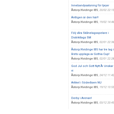
Innebandysatsning för tjejer
Åstorp/Kvidinge IBS
,
20/02 22:1
Äntligen är den här!!
Åstorp/Kvidinge IBS
,
19/02 14:4
Följ våra Skånelagsspelare i
Distriktlags SM
Åstorp/Kvidinge IBS
,
02/01 22:3
Åstorp/Kvidinge IBS har tre lag i
årets upplaga av Gothia Cup!
Åstorp/Kvidinge IBS
,
02/01 22:2
God Jul och Gott Nytt År önskar
vi
Åstorp/Kvidinge IBS
,
24/12 11:4
Artikel i Söderåsen NU
Åstorp/Kvidinge IBS
,
19/12 13:5
Derby i Arenan!
Åstorp/Kvidinge IBS
,
03/12 20:4