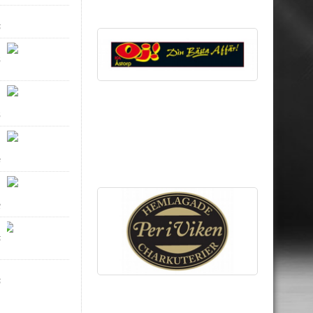
5
6
6
8
2
5
5