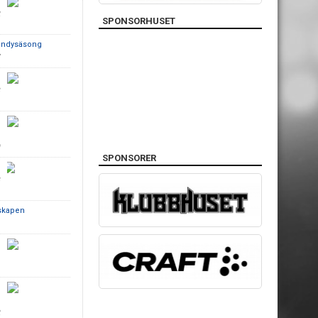
2
SPONSORHUSET
bandysäsong
7
3
9
SPONSORER
3
skapen
1
1
2