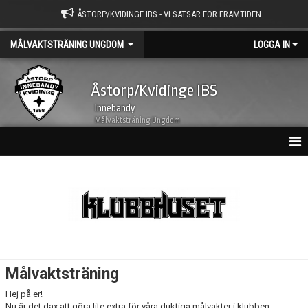
ÅSTORP/KVIDINGE IBS - VI SATSAR FÖR FRAMTIDEN
MÅLVAKTSTRÄNING UNGDOM
LOGGA IN
Åstorp/Kvidinge IBS
Innebandy
Målvaktsträning Ungdom
HEM
NYHETSARKIV
KALENDER
MATCHER
Målvaktsträning
TRUPPEN
Hej på er!
Nu är det dax att göra lite extra för våra duktiga målvakter i klubben.