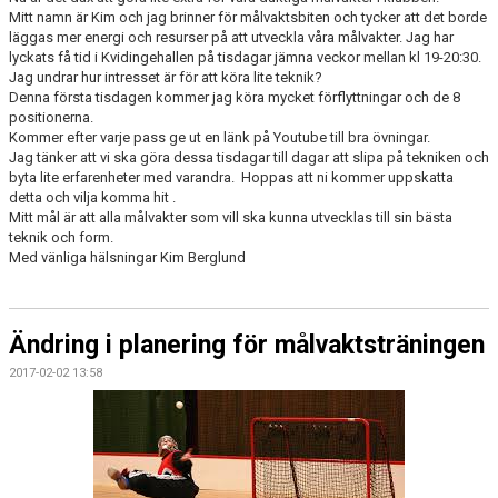
DOKUMENT
Mitt namn är Kim och jag brinner för målvaktsbiten och tycker att det borde
läggas mer energi och resurser på att utveckla våra målvakter. Jag har
lyckats få tid i Kvidingehallen på tisdagar jämna veckor mellan kl 19-20:30.
KONTAKT
Jag undrar hur intresset är för att köra lite teknik?
Denna första tisdagen kommer jag köra mycket förflyttningar och de 8
positionerna.
Kommer efter varje pass ge ut en länk på Youtube till bra övningar.
Jag tänker att vi ska göra dessa tisdagar till dagar att slipa på tekniken och
byta lite erfarenheter med varandra. Hoppas att ni kommer uppskatta
detta och vilja komma hit .
Mitt mål är att alla målvakter som vill ska kunna utvecklas till sin bästa
teknik och form.
Med vänliga hälsningar Kim Berglund
Ändring i planering för målvaktsträningen
2017-02-02 13:58