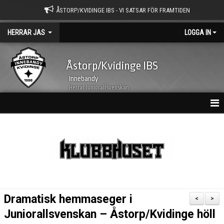
ÅSTORP/KVIDINGE IBS - VI SATSAR FÖR FRAMTIDEN
HERRAR JAS
LOGGA IN
Åstorp/Kvidinge IBS
Innebandy
Herrar Juniorallsvenskan
HEM
NYHETER
TRUPPEN
KALENDER
Dramatisk hemmaseger i
<
>
MATCHER
Juniorallsvenskan – Åstorp/Kvidinge höll