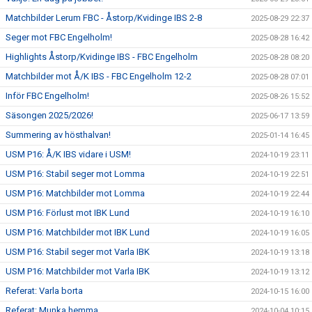
Matchbilder Lerum FBC - Åstorp/Kvidinge IBS 2-8
2025-08-29 22:37
Seger mot FBC Engelholm!
2025-08-28 16:42
Highlights Åstorp/Kvidinge IBS - FBC Engelholm
2025-08-28 08:20
Matchbilder mot Å/K IBS - FBC Engelholm 12-2
2025-08-28 07:01
Inför FBC Engelholm!
2025-08-26 15:52
Säsongen 2025/2026!
2025-06-17 13:59
Summering av hösthalvan!
2025-01-14 16:45
USM P16: Å/K IBS vidare i USM!
2024-10-19 23:11
USM P16: Stabil seger mot Lomma
2024-10-19 22:51
USM P16: Matchbilder mot Lomma
2024-10-19 22:44
USM P16: Förlust mot IBK Lund
2024-10-19 16:10
USM P16: Matchbilder mot IBK Lund
2024-10-19 16:05
USM P16: Stabil seger mot Varla IBK
2024-10-19 13:18
USM P16: Matchbilder mot Varla IBK
2024-10-19 13:12
Referat: Varla borta
2024-10-15 16:00
Referat: Munka hemma
2024-10-04 10:15