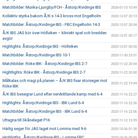
Matchbilder: Munka-Ljungby/FCH - Åstorp/Kvidinge IBS
2026-01-10 10:49
Kollektiv styrka bakom Å/K:s 14-3 kross mot Engelholm
2025-12-07 20:13
Matchbilder: Åstorp/Kvidinge IBS - FBC Engelholm 14-3
2025-12-07 20:04
Å/K IBS JAS kör över Höllviken – kliniskt spel och bredden
2025-12-01 00:17
avgör
Highlights: Åstorp/Kvidinge IBS - Höllviken
2025-12-01 00:05
Matchbilder: Åstorp/Kvidinge IBS 10-1
2025-11-30 23:51
Matchbilder: Röke IBK - Åstorp/Kvidinge IBS 2-7
2025-11-22 20:04
Hightlights: Röke IBK - Åstorp/Kvidinge IBS 2-7
2025-11-22 20:00
Målkalas och magi på planen – Å/K IBS fixar storseger mot
2025-11-22 19:49
Röke IBK
Å/K IBS besegrar Lund efter nervkittlande kamp med 6-4
2025-11-16 22:27
Highlights: Åstorp/Kvidinge IBS - IBK Lund 6-4
2025-11-16 22:26
Matchbilder: Åstorp/Kvidinge IBS - IBK Lund 6-4
2025-11-16 22:06
Uttagna till Skånelaget P16
2025-11-12 13:39
Härlig seger för JAS laget mot Lomma med 9-6
2025-10-26 01:30
Highligths_ Åstorp/Kvidinge IBS - Lomme FBC
2025-10-26 00:45