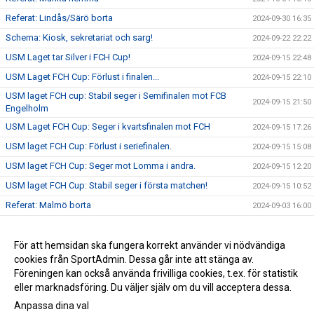
Referat: Lindås/Särö borta
2024-09-30 16:35
Schema: Kiosk, sekretariat och sarg!
2024-09-22 22:22
USM Laget tar Silver i FCH Cup!
2024-09-15 22:48
USM Laget FCH Cup: Förlust i finalen...
2024-09-15 22:10
USM laget FCH cup: Stabil seger i Semifinalen mot FCB
2024-09-15 21:50
Engelholm
USM Laget FCH Cup: Seger i kvartsfinalen mot FCH
2024-09-15 17:26
USM laget FCH Cup: Förlust i seriefinalen.
2024-09-15 15:08
USM laget FCH Cup: Seger mot Lomma i andra.
2024-09-15 12:20
USM laget FCH Cup: Stabil seger i första matchen!
2024-09-15 10:52
Referat: Malmö borta
2024-09-03 16:00
Referat: Höllviken hemma
2024-09-02 21:30
Återblick: Miniturnering
För att hemsidan ska fungera korrekt använder vi nödvändiga
2024-08-23 10:05
cookies från SportAdmin. Dessa går inte att stänga av.
Summering: Försäsong!
2023-09-20 11:23
Föreningen kan också använda frivilliga cookies, t.ex. för statistik
eller marknadsföring. Du väljer själv om du vill acceptera dessa.
Anpassa dina val