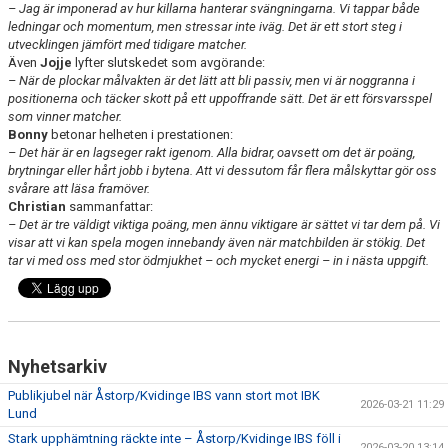
– Jag är imponerad av hur killarna hanterar svängningarna. Vi tappar både
ledningar och momentum, men stressar inte iväg. Det är ett stort steg i
utvecklingen jämfört med tidigare matcher.
Även
Jojje
lyfter slutskedet som avgörande:
– När de plockar målvakten är det lätt att bli passiv, men vi är noggranna i
positionerna och täcker skott på ett uppoffrande sätt. Det är ett försvarsspel
som vinner matcher.
Bonny
betonar helheten i prestationen:
– Det här är en lagseger rakt igenom. Alla bidrar, oavsett om det är poäng,
brytningar eller hårt jobb i bytena. Att vi dessutom får flera målskyttar gör oss
svårare att läsa framöver.
Christian
sammanfattar:
– Det är tre väldigt viktiga poäng, men ännu viktigare är sättet vi tar dem på. Vi
visar att vi kan spela mogen innebandy även när matchbilden är stökig. Det
tar vi med oss med stor ödmjukhet – och mycket energi – in i nästa uppgift.
Nyhetsarkiv
Publikjubel när Åstorp/Kvidinge IBS vann stort mot IBK
2026-03-21 11:29
Lund
Stark upphämtning räckte inte – Åstorp/Kvidinge IBS föll i
2026-03-20 13:14