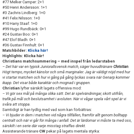
#77 Melker Camper: 2+1
#50 Henri Andersson: 1+1
#3 Zachris Lindberg: 1+0
#41 Felix Nilsson: 1+0
#10 Harry Staaf: 1+0
#99 Hugo Rundbäck: 0+1
#24 Gustav Boo: 0+1
#47 Elof Bladh: 0+1
#36 Gustav Finnhult: 0+1
Matchbilder:
Klicka här!
Highlights: Klicka här!
Christians matchsummering – med inspel från ledarstaben
– Det här var en typisk Juniorallsvensk match, säger huvudtränare
Christian
.
Högt tempo, mycket känslor och små marginaler. Jag är väldigt nöjd med hur
vi startar matchen och hur vi gång på gång lyckas svara när Genarp kommer
ikapp. Det visar både karaktär och mognad i gruppen.
Christian
lyfter särskilt lagets offensiva mod:
– Vi gör sex mål på många olika sätt. Det är spelvändningar, skott utifrån,
trafik på mål och beslutsamhet i avsluten. När vi vågar spela vårt spel är vi
svåra att stoppa.
Samtidigt är han tydlig med vad som kan förbättras:
– Vi bjuder in dem i matchen vid några tillfällen, framför allt genom bolltapp
centralt och när vi går för många i anfall. Det är lärdomar vi måste ta med oss,
särskilt i en serie där varje misstag straffas direkt.
Assisterande tränare
CW
pekar på lagets mentala styrka: