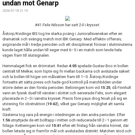
undan mot Genarp
DOKUMENT
2026-01-18 21:10
KONTAKT
#41 Felix Nilsson har satt 2-0 i krysset.
Åstorp/Kvidinge IBS tog tre starka poäng i Juniorallsvenskan efter en
dramatisk och svängig match mot IBK Genarp. Med effektiv offensiv,
avgörande mål i tredje perioden och ett disciplinerat försvar i slutminuterna
kunde laget hålla undan till seger med 6–5 i en match som levde hela
vägen fram till slutsignalen.
Hemmalaget fick en drömstart. Redan
4:05
spelade Gustav Boo in bollen
centralt till Melker, som löpte sig fri mellan backarna och avslutade säkert
och la bollen till höger om målvakten fram till 1–0. Åstorp/Kvidinge
fortsatte att sätta press och hade god kontroll på matchbilden under
större delen av den första perioden. Belöningen kom vid
15:25
, då Finnhult
vann en fysisk duell till vänster i slottet och serverade Felix, som elegant
placerade in 2–0 i vänstra krysset. Precis före paus drog Noah på sig en
utvisning för obstruktion (
19:42
), vilket gav Genarp möjlighet att samla
kraft.
Gästerna tog vara på energin i inledningen av den andra perioden. Efter
1:56
utnyttjade de ett bolltapp i mitten och reducerade till 2–1 genom ett
friläge. Kvitteringen kom vid
10:41
efter ett frislag från vänstra hörnet, där
bollen letade sig in framför mål och avslutades distinkt. Matchen stod och