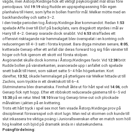
vägde, men Åstorp/Kvidinge fick ett viktigt psykologiskt mål strax före
periodpaus. Vid
19:19
slog Rudde en uppspelspassning från egen
planhalva till Henri, som lyfte in bollen framför mål. Melker mötte med en
backhandvolley och satte 3–2.
I den tredje perioden tog Åstorp/Kvidinge åter kommandot. Redan
1:53
spelade Affe över till Elof på backplats, vars dragskott styrdes i mål av
Harry till 4–2. Genarp svarade dock snabbt. Vid
6:53
straffades ett
offensivt risktagande när hemmalaget blev överspelat i en kontring och
reduceringen till 4–3 satt i första krysset. Bara dryga minuten senare,
8:05
,
kvitterade Genarp efter ett anfall där deras forward tog sig från vänster till
höger och fick igenom ett skott vid första stolpen.
Avgörandet skulle dock komma i Åstorp/Kvidinges favör. Vid
12:38
bröt
Rudde bollen på vänsterkanten, avancerade upp i anfallet och spelade
snett bakåt till Henri, som säkert satte 5–4 från högerkanten. Kort
därefter,
13:52
, ökade hemmalaget på ytterligare när Melker hittade ut till
Zachris, som tryckte in ett direktskott till 6–4.
Slutminuterna blev dramatiska. Finnhult åkte ut för hårt spel vid
14:06
, och
Genarp fick nytt hopp. Efter ett ribbskott reducerade gästerna till 6–5 vid
15:30
på en retur. Med
18:10
kvar tog Genarp time-out och plockade
målvakten i jakten på en kvittering.
Trots ett hårt tryck i spel sex mot fem visade Åstorp/Kvidinge prov på
disciplinerat försvarsspel och stort lugn. Man red ut stormen och kunde till
slut inkassera tre viktiga poäng i Juniorallsvenskan efter en match som höll
hög kvalitet och bjöd på dramatik ända in i slutsekunderna.
Poängfördelning: