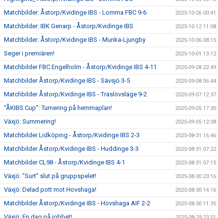
Matchbilder: Åstorp/Kvidinge IBS - Lomma FBC 9-6
2025-10-26 00:41
Matchbilder: IBK Genarp - Åstorp/Kvidinge IBS
2025-10-12 11:08
Matchbilder: Åstorp/Kvidinge IBS - Munka-Ljungby
2025-10-06 08:15
Seger i premiären!
2025-10-01 13:12
Matchbilder FBC Engelholm - Åstorp/Kvidinge IBS 4-11
2025-09-28 22:49
Matchbilder Åstorp/Kvidinge IBS - Sävsjö 3-5
2025-09-08 06:44
Matchbilder Åstorp/Kvidinge IBS - Träslövsläge 9-2
2025-09-07 12:37
"ÅKIBS Cup": Turnering på hemmaplan!
2025-09-05 17:30
Växjö: Summering!
2025-09-05 12:08
Matchbilder Lidköping - Åstorp/Kvidinge IBS 2-3
2025-08-31 16:46
Matchbilder Åstorp/Kvidinge IBS - Huddinge 3-3
2025-08-31 07:22
Matchbilder CL98 - Åstorp/Kvidinge IBS 4-1
2025-08-31 07:15
Växjö: ”Surt” slut på gruppspelet!
2025-08-30 23:16
Växjö: Delad pott mot Hovshaga!
2025-08-30 14:16
Matchbilder Åstorp/Kvidinge IBS - Hovshaga AIF 2-2
2025-08-30 11:35
Växjö: En dag på jobbet!
2025-08-29 23:51