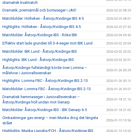
dramatisk kvalmatch
Dramatik, premiärmål och bortaseger i JAS!
2026-02-25 08:29
Matchbilder: Höllviken - Åstorp/Kvidinge IBS 4-5
2026-02-25 08:01
Highlights: Höllviken - Åstorp/Kvidinge IBS 4-5
2026-02-25 07:42
Matchbilder: Åstorp/Kvidinge IBS - Röke IBK
2026-02-04 09:40
Effektiv start lade grunden till 3-4-seger mot IBK Lund
2026-02-02 20:04
Matchbilder: IBK Lund - Åstorp/Kvidinge IBS
2026-02-02 20:02
Highlights: IBK Lund - Åstorp/Kvidinge IBS
2026-02-02 20:01
Åstorp/Kvidinge fullständigt körde över Lomma –
2026-01-26 00:29
målshow i Juniorallsvenskan
Highlights: Lomma FBC - Åstorp/Kvidinge IBS 2-13
2026-01-26 00:15
Matchbilder: Lomma FBC - Åstorp/Kvidinge IBS 2-13
2026-01-26 00:07
Dramatisk hemmaseger i Juniorallsvenskan –
2026-01-18 21:10
Åstorp/Kvidinge höll undan mot Genarp
Matchbilder: Åstorp/Kvidinge IBS - IBK Genarp 6-5
2026-01-18 21:05
Omkastningar gav energi – men Munka drog det längsta
2026-01-10 10:56
strået
Highlights: Munka Ljungby/FCH - Åstorp/Kvidinge IBS
2026-01-10 10:52