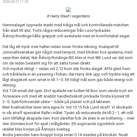
2026-03-21 11:29
DOKUMENT
# Harry Staaf i segerdans
KONTAKT
Hemmalaget öppnade starkt med tidiga mål och kontrollerade matchen
från start till slut. Trots några reduceringar från Lund lyckades
Åstorp/Kvidinge hålla greppet och avslutade med en komfortabel seger.
Det låg ett tryck över hallen redan innan första tekning. Kvalspel till
Juniorallsvenskan gör något med tempot, med blicken hos spelarna, med
varje liten detalj. När Åstorp/Kvidinge IBS klev ut mot IBK Lund var det som
om de redan bestämt sig för att sätta tonen direkt.
Och mycket riktigt – redan vid 2:12 kom det första slaget. Affe gled fram
och tråcklade in en passning i fickan, där Harry dök upp och tryckte iväg ett
lågt dragskott som smet in till 1–0. Ett tidigt mål som gav både energi och
riktning.
Vid 7:04 small det igen. Elof spelade ner bollen till Boo som vände bort sin
försvarare och med ett snabbt handledsskott prickade första krysset till
2–0. Självförtroendet växte – både på planen och på läktaren.
Men kvalmatcher lever sina egna liv. Vid 10:15 fick Lund straff. Vi skickade
in vår straff specialist Ralle i målet. Tyvärr så reducerade de till 2–1, ett mål
som tillfälligt skapade nerv. Kort därefter fick de även in en kvittering – men
den dömdes bort för spel i målgården. Ett avgörande ögonblick som
istället blev början på Åstorps övertag.
Andra perioden hann knappt börja innan 0:14 visades på klockan. Noah