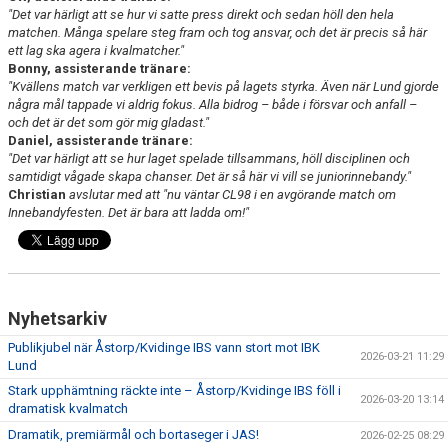
"Det var härligt att se hur vi satte press direkt och sedan höll den hela
matchen. Många spelare steg fram och tog ansvar, och det är precis så här
ett lag ska agera i kvalmatcher."
Bonny, assisterande tränare:
"Kvällens match var verkligen ett bevis på lagets styrka. Även när Lund gjorde
några mål tappade vi aldrig fokus. Alla bidrog – både i försvar och anfall –
och det är det som gör mig gladast."
Daniel, assisterande tränare:
"Det var härligt att se hur laget spelade tillsammans, höll disciplinen och
samtidigt vågade skapa chanser. Det är så här vi vill se juniorinnebandy."
Christian
avslutar med att "nu väntar CL98 i en avgörande match om
Innebandyfesten. Det är bara att ladda om!"
Nyhetsarkiv
Publikjubel när Åstorp/Kvidinge IBS vann stort mot IBK
2026-03-21 11:29
Lund
Stark upphämtning räckte inte – Åstorp/Kvidinge IBS föll i
2026-03-20 13:14
dramatisk kvalmatch
Dramatik, premiärmål och bortaseger i JAS!
2026-02-25 08:29