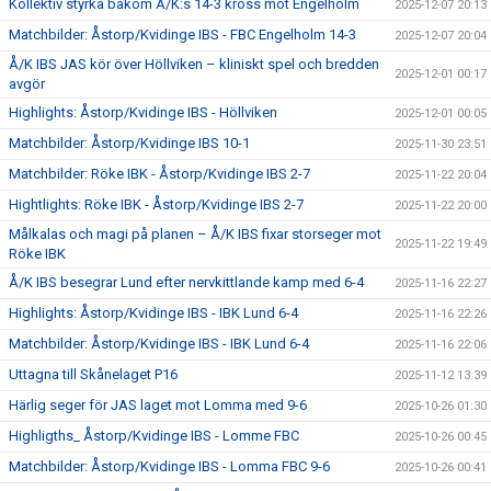
Kollektiv styrka bakom Å/K:s 14-3 kross mot Engelholm
2025-12-07 20:13
Matchbilder: Åstorp/Kvidinge IBS - FBC Engelholm 14-3
2025-12-07 20:04
Å/K IBS JAS kör över Höllviken – kliniskt spel och bredden
2025-12-01 00:17
avgör
Highlights: Åstorp/Kvidinge IBS - Höllviken
2025-12-01 00:05
Matchbilder: Åstorp/Kvidinge IBS 10-1
2025-11-30 23:51
Matchbilder: Röke IBK - Åstorp/Kvidinge IBS 2-7
2025-11-22 20:04
Hightlights: Röke IBK - Åstorp/Kvidinge IBS 2-7
2025-11-22 20:00
Målkalas och magi på planen – Å/K IBS fixar storseger mot
2025-11-22 19:49
Röke IBK
Å/K IBS besegrar Lund efter nervkittlande kamp med 6-4
2025-11-16 22:27
Highlights: Åstorp/Kvidinge IBS - IBK Lund 6-4
2025-11-16 22:26
Matchbilder: Åstorp/Kvidinge IBS - IBK Lund 6-4
2025-11-16 22:06
Uttagna till Skånelaget P16
2025-11-12 13:39
Härlig seger för JAS laget mot Lomma med 9-6
2025-10-26 01:30
Highligths_ Åstorp/Kvidinge IBS - Lomme FBC
2025-10-26 00:45
Matchbilder: Åstorp/Kvidinge IBS - Lomma FBC 9-6
2025-10-26 00:41