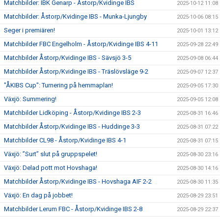
Matchbilder: IBK Genarp - Åstorp/Kvidinge IBS
2025-10-12 11:08
Matchbilder: Åstorp/Kvidinge IBS - Munka-Ljungby
2025-10-06 08:15
Seger i premiären!
2025-10-01 13:12
Matchbilder FBC Engelholm - Åstorp/Kvidinge IBS 4-11
2025-09-28 22:49
Matchbilder Åstorp/Kvidinge IBS - Sävsjö 3-5
2025-09-08 06:44
Matchbilder Åstorp/Kvidinge IBS - Träslövsläge 9-2
2025-09-07 12:37
"ÅKIBS Cup": Turnering på hemmaplan!
2025-09-05 17:30
Växjö: Summering!
2025-09-05 12:08
Matchbilder Lidköping - Åstorp/Kvidinge IBS 2-3
2025-08-31 16:46
Matchbilder Åstorp/Kvidinge IBS - Huddinge 3-3
2025-08-31 07:22
Matchbilder CL98 - Åstorp/Kvidinge IBS 4-1
2025-08-31 07:15
Växjö: ”Surt” slut på gruppspelet!
2025-08-30 23:16
Växjö: Delad pott mot Hovshaga!
2025-08-30 14:16
Matchbilder Åstorp/Kvidinge IBS - Hovshaga AIF 2-2
2025-08-30 11:35
Växjö: En dag på jobbet!
2025-08-29 23:51
Matchbilder Lerum FBC - Åstorp/Kvidinge IBS 2-8
2025-08-29 22:37