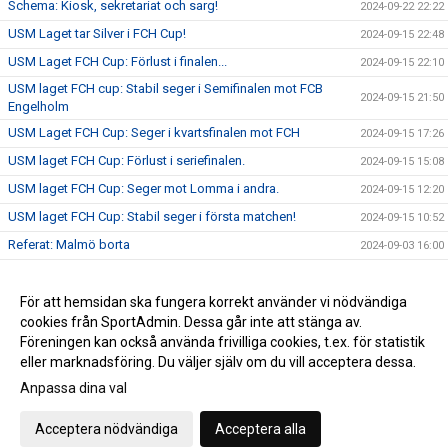
Schema: Kiosk, sekretariat och sarg!
2024-09-22 22:22
USM Laget tar Silver i FCH Cup!
2024-09-15 22:48
USM Laget FCH Cup: Förlust i finalen...
2024-09-15 22:10
USM laget FCH cup: Stabil seger i Semifinalen mot FCB
2024-09-15 21:50
Engelholm
USM Laget FCH Cup: Seger i kvartsfinalen mot FCH
2024-09-15 17:26
USM laget FCH Cup: Förlust i seriefinalen.
2024-09-15 15:08
USM laget FCH Cup: Seger mot Lomma i andra.
2024-09-15 12:20
USM laget FCH Cup: Stabil seger i första matchen!
2024-09-15 10:52
Referat: Malmö borta
2024-09-03 16:00
Referat: Höllviken hemma
2024-09-02 21:30
Återblick: Miniturnering
För att hemsidan ska fungera korrekt använder vi nödvändiga
2024-08-23 10:05
cookies från SportAdmin. Dessa går inte att stänga av.
Summering: Försäsong!
2023-09-20 11:23
Föreningen kan också använda frivilliga cookies, t.ex. för statistik
eller marknadsföring. Du väljer själv om du vill acceptera dessa.
Anpassa dina val
Cookie-inställningar
Gå till Webbversion
Acceptera nödvändiga
Acceptera alla