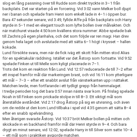
slog en lång passning över till Rudde som direkt tryckte in 3–1 från
backplats. Det var starten på en forcering. Vid 3:02 vann Melker boll djupt
ner i banan och spelade fram Henri som enkelt lade in 4–1 i öppen bur.
Bara 47 sekunder senare, vid 3:49, fyllde Affe på från backplats och Harry
styrde in 5–1 med en elegant touch som lyfte bollen över målvakten. Och
när matchuret visade 4:50 kom kvällens stora nummer: Abbe spelade bak
till Zachris på egen planhalva, och det som följde var ren magi. Han drev
genom hela laget och avslutade med att sätta 6–1 högt i krysset – hallen
kokade.
Lund försökte svara, men när de fick iväg ett skott från mitten stod Alias
för en spektakulär räddning. Istället var det Åstorp som fortsatte. Vid 9:52
spelade Finken ut till Melle som kyligt placerade in 7–1.
Trots det kom en reaktion från Lund. Vid 12:57 reducerade de till 7–2 efter
ett inspel framför mål där markeringen brast, och vid 16:11 kom ytterligare
ett mål – 7–3 – efter ett snabbt avslut från vänsterkanten upp i nättaket.
Matchen levde, men fortfarande i ett tydligt grepp från hemmalaget.
I tredje perioden tog det bara 0:57 innan nästa svar kom. På frislag spelade
Noah in till Finken som prickade stolpe in till 8–3. Ett viktigt mål som
återställde avståndet. Vid 2:17 drog Åstorp på sig en utvisning, och även
om de redde ut den kom Lund tillbaka i spel vid 4:35 genom att sätta 8–4
efter en snabb spelvändning.
Men återigen svarade Åstorp. Vid 10:37 bröt Melker bollen på mitten och
skickade in en backhand framför mål där Henri styrde in 9–4. Och bara
drygt en minut senare, vid 12:02, spelade Harry in till Silver som satte 10–4
– ett mål som i praktiken avgjorde matchen.