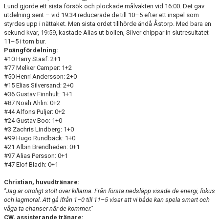
Lund gjorde ett sista försök och plockade målvakten vid 16:00. Det gav
utdelning sent – vid 19:34 reducerade de till 10–5 efter ett inspel som
styrdes upp i nättaket. Men sista ordet tillhörde ändå Åstorp. Med bara en
sekund kvar, 19:59, kastade Alias ut bollen, Silver chippar in slutresultatet
11–5 i tom bur.
Poängfördelning:
#10 Harry Staaf: 2+1
#77 Melker Camper: 1+2
#50 Henri Andersson: 2+0
#15 Elias Silversand: 2+0
#36 Gustav Finnhult: 1+1
#87 Noah Ahlin: 0+2
#44 Alfons Puljer: 0+2
#24 Gustav Boo: 1+0
#3 Zachris Lindberg: 1+0
#99 Hugo Rundbäck: 1+0
#21 Albin Brendheden: 0+1
#97 Alias Persson: 0+1
#47 Elof Bladh: 0+1
Christian, huvudtränare:
"Jag är otroligt stolt över killarna. Från första nedsläpp visade de energi, fokus
och lagmoral. Att gå ifrån 1–0 till 11–5 visar att vi både kan spela smart och
våga ta chanser när de kommer."
CW, assisterande tränare: