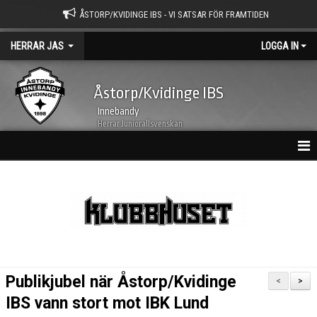
ÅSTORP/KVIDINGE IBS - VI SATSAR FÖR FRAMTIDEN
HERRAR JAS
LOGGA IN
Åstorp/Kvidinge IBS
Innebandy
Herrar Juniorallsvenskan
HEM
NYHETER
TRUPPEN
KALENDER
Publikjubel när Åstorp/Kvidinge
<
>
MATCHER
IBS vann stort mot IBK Lund