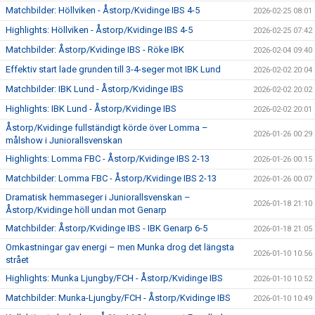
Matchbilder: Höllviken - Åstorp/Kvidinge IBS 4-5
2026-02-25 08:01
Highlights: Höllviken - Åstorp/Kvidinge IBS 4-5
2026-02-25 07:42
Matchbilder: Åstorp/Kvidinge IBS - Röke IBK
2026-02-04 09:40
Effektiv start lade grunden till 3-4-seger mot IBK Lund
2026-02-02 20:04
Matchbilder: IBK Lund - Åstorp/Kvidinge IBS
2026-02-02 20:02
Highlights: IBK Lund - Åstorp/Kvidinge IBS
2026-02-02 20:01
Åstorp/Kvidinge fullständigt körde över Lomma –
2026-01-26 00:29
målshow i Juniorallsvenskan
Highlights: Lomma FBC - Åstorp/Kvidinge IBS 2-13
2026-01-26 00:15
Matchbilder: Lomma FBC - Åstorp/Kvidinge IBS 2-13
2026-01-26 00:07
Dramatisk hemmaseger i Juniorallsvenskan –
2026-01-18 21:10
Åstorp/Kvidinge höll undan mot Genarp
Matchbilder: Åstorp/Kvidinge IBS - IBK Genarp 6-5
2026-01-18 21:05
Omkastningar gav energi – men Munka drog det längsta
2026-01-10 10:56
strået
Highlights: Munka Ljungby/FCH - Åstorp/Kvidinge IBS
2026-01-10 10:52
Matchbilder: Munka-Ljungby/FCH - Åstorp/Kvidinge IBS
2026-01-10 10:49