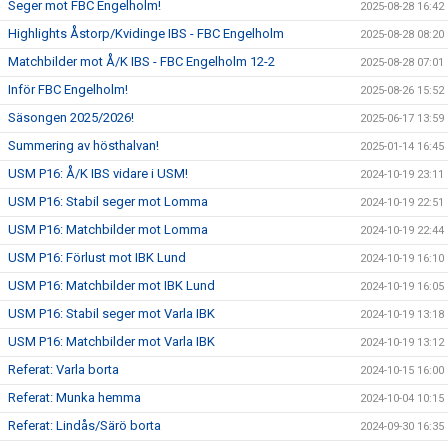
Seger mot FBC Engelholm!
2025-08-28 16:42
Highlights Åstorp/Kvidinge IBS - FBC Engelholm
2025-08-28 08:20
Matchbilder mot Å/K IBS - FBC Engelholm 12-2
2025-08-28 07:01
Inför FBC Engelholm!
2025-08-26 15:52
Säsongen 2025/2026!
2025-06-17 13:59
Summering av hösthalvan!
2025-01-14 16:45
USM P16: Å/K IBS vidare i USM!
2024-10-19 23:11
USM P16: Stabil seger mot Lomma
2024-10-19 22:51
USM P16: Matchbilder mot Lomma
2024-10-19 22:44
USM P16: Förlust mot IBK Lund
2024-10-19 16:10
USM P16: Matchbilder mot IBK Lund
2024-10-19 16:05
USM P16: Stabil seger mot Varla IBK
2024-10-19 13:18
USM P16: Matchbilder mot Varla IBK
2024-10-19 13:12
Referat: Varla borta
2024-10-15 16:00
Referat: Munka hemma
2024-10-04 10:15
Referat: Lindås/Särö borta
2024-09-30 16:35