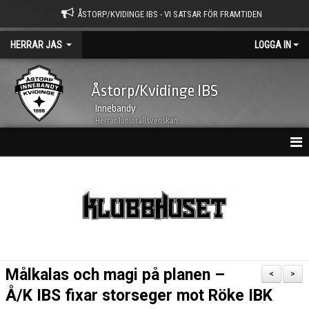
ÅSTORP/KVIDINGE IBS - VI SATSAR FÖR FRAMTIDEN
HERRAR JAS
LOGGA IN
Åstorp/Kvidinge IBS
Innebandy
Herrar Juniorallsvenskan
HEM
NYHETER
TRUPPEN
KALENDER
Målkalas och magi på planen –
<
>
MATCHER
Å/K IBS fixar storseger mot Röke IBK