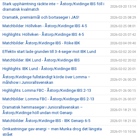
Stark upphämtning räckte inte – Åstorp/Kvidinge IBS föll i
2026-03-20 13:14
dramatisk kvalmatch
Dramatik, premiärmål och bortaseger i JAS!
2026-02-25 08:29
Matchbilder: Höllviken - Åstorp/Kvidinge IBS 4-5
2026-02-25 08:01
Highlights: Höllviken - Åstorp/Kvidinge IBS 4-5
2026-02-25 07:42
Matchbilder: Åstorp/Kvidinge IBS - Röke IBK
2026-02-04 09:40
Effektiv start lade grunden till 3-4-seger mot IBK Lund
2026-02-02 20:04
Matchbilder: IBK Lund - Åstorp/Kvidinge IBS
2026-02-02 20:02
Highlights: IBK Lund - Åstorp/Kvidinge IBS
2026-02-02 20:01
Åstorp/Kvidinge fullständigt körde över Lomma –
2026-01-26 00:29
målshow i Juniorallsvenskan
Highlights: Lomma FBC - Åstorp/Kvidinge IBS 2-13
2026-01-26 00:15
Matchbilder: Lomma FBC - Åstorp/Kvidinge IBS 2-13
2026-01-26 00:07
Dramatisk hemmaseger i Juniorallsvenskan –
2026-01-18 21:10
Åstorp/Kvidinge höll undan mot Genarp
Matchbilder: Åstorp/Kvidinge IBS - IBK Genarp 6-5
2026-01-18 21:05
Omkastningar gav energi – men Munka drog det längsta
2026-01-10 10:56
strået