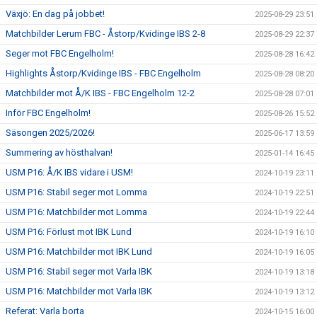
Växjö: En dag på jobbet!
2025-08-29 23:51
Matchbilder Lerum FBC - Åstorp/Kvidinge IBS 2-8
2025-08-29 22:37
Seger mot FBC Engelholm!
2025-08-28 16:42
Highlights Åstorp/Kvidinge IBS - FBC Engelholm
2025-08-28 08:20
Matchbilder mot Å/K IBS - FBC Engelholm 12-2
2025-08-28 07:01
Inför FBC Engelholm!
2025-08-26 15:52
Säsongen 2025/2026!
2025-06-17 13:59
Summering av hösthalvan!
2025-01-14 16:45
USM P16: Å/K IBS vidare i USM!
2024-10-19 23:11
USM P16: Stabil seger mot Lomma
2024-10-19 22:51
USM P16: Matchbilder mot Lomma
2024-10-19 22:44
USM P16: Förlust mot IBK Lund
2024-10-19 16:10
USM P16: Matchbilder mot IBK Lund
2024-10-19 16:05
USM P16: Stabil seger mot Varla IBK
2024-10-19 13:18
USM P16: Matchbilder mot Varla IBK
2024-10-19 13:12
Referat: Varla borta
2024-10-15 16:00