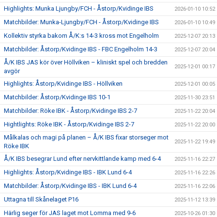
Highlights: Munka Ljungby/FCH - Åstorp/Kvidinge IBS
2026-01-10 10:52
Matchbilder: Munka-Ljungby/FCH - Åstorp/Kvidinge IBS
2026-01-10 10:49
Kollektiv styrka bakom Å/K:s 14-3 kross mot Engelholm
2025-12-07 20:13
Matchbilder: Åstorp/Kvidinge IBS - FBC Engelholm 14-3
2025-12-07 20:04
Å/K IBS JAS kör över Höllviken – kliniskt spel och bredden
2025-12-01 00:17
avgör
Highlights: Åstorp/Kvidinge IBS - Höllviken
2025-12-01 00:05
Matchbilder: Åstorp/Kvidinge IBS 10-1
2025-11-30 23:51
Matchbilder: Röke IBK - Åstorp/Kvidinge IBS 2-7
2025-11-22 20:04
Hightlights: Röke IBK - Åstorp/Kvidinge IBS 2-7
2025-11-22 20:00
Målkalas och magi på planen – Å/K IBS fixar storseger mot
2025-11-22 19:49
Röke IBK
Å/K IBS besegrar Lund efter nervkittlande kamp med 6-4
2025-11-16 22:27
Highlights: Åstorp/Kvidinge IBS - IBK Lund 6-4
2025-11-16 22:26
Matchbilder: Åstorp/Kvidinge IBS - IBK Lund 6-4
2025-11-16 22:06
Uttagna till Skånelaget P16
2025-11-12 13:39
Härlig seger för JAS laget mot Lomma med 9-6
2025-10-26 01:30