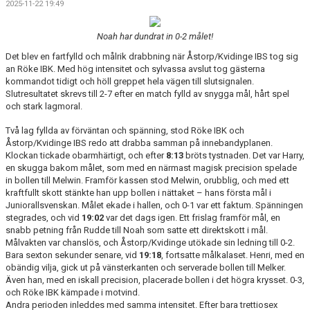
2025-11-22 19:49
DOKUMENT
Noah har dundrat in 0-2 målet!
KONTAKT
Det blev en fartfylld och målrik drabbning när Åstorp/Kvidinge IBS tog sig
an Röke IBK. Med hög intensitet och sylvassa avslut tog gästerna
kommandot tidigt och höll greppet hela vägen till slutsignalen.
Slutresultatet skrevs till 2-7 efter en match fylld av snygga mål, hårt spel
och stark lagmoral.
Två lag fyllda av förväntan och spänning, stod Röke IBK och
Åstorp/Kvidinge IBS redo att drabba samman på innebandyplanen.
Klockan tickade obarmhärtigt, och efter
8:13
bröts tystnaden. Det var Harry,
en skugga bakom målet, som med en närmast magisk precision spelade
in bollen till Melwin. Framför kassen stod Melwin, orubblig, och med ett
kraftfullt skott stänkte han upp bollen i nättaket – hans första mål i
Juniorallsvenskan. Målet ekade i hallen, och 0-1 var ett faktum. Spänningen
stegrades, och vid
19:02
var det dags igen. Ett frislag framför mål, en
snabb petning från Rudde till Noah som satte ett direktskott i mål.
Målvakten var chanslös, och Åstorp/Kvidinge utökade sin ledning till 0-2.
Bara sexton sekunder senare, vid
19:18
, fortsatte målkalaset. Henri, med en
obändig vilja, gick ut på vänsterkanten och serverade bollen till Melker.
Även han, med en iskall precision, placerade bollen i det högra krysset. 0-3,
och Röke IBK kämpade i motvind.
Andra perioden inleddes med samma intensitet. Efter bara trettiosex