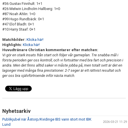
#36 Gustav Finnhult: 1+1
#26 Melwin Lindholm Hallberg: 1+0
#87 Noah Ahlin: 1+0
#99 Hugo Rundbäck: 0+1
#47 Elof Bladh: 0+1
#10 Harry Staaf: 0+1
Matchbilder:
Klicka här!
Highlights:
Klicka här!
Huvudtränare Christian kommentarer efter matchen:
Vi gör en stark insats från start och följer vår gameplan. Tre snabba mål i
första perioden ger oss kontroll, och vi fortsätter med bra fart och precision i
andra. Men det finns alltid saker vi måste jobba på, men totalt sett är det en
lagseger med många fina prestationer. 2-7 seger är ett rättvist resultat och
ger oss bra självförtroende inför nästa match.
Nyhetsarkiv
Publikjubel när Åstorp/Kvidinge IBS vann stort mot IBK
2026-03-21 11:29
Lund