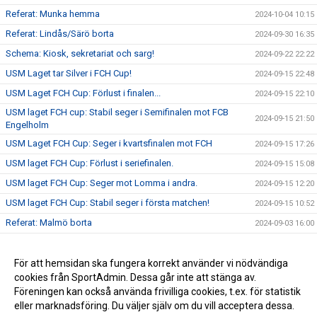
Referat: Munka hemma
2024-10-04 10:15
Referat: Lindås/Särö borta
2024-09-30 16:35
Schema: Kiosk, sekretariat och sarg!
2024-09-22 22:22
USM Laget tar Silver i FCH Cup!
2024-09-15 22:48
USM Laget FCH Cup: Förlust i finalen...
2024-09-15 22:10
USM laget FCH cup: Stabil seger i Semifinalen mot FCB
2024-09-15 21:50
Engelholm
USM Laget FCH Cup: Seger i kvartsfinalen mot FCH
2024-09-15 17:26
USM laget FCH Cup: Förlust i seriefinalen.
2024-09-15 15:08
USM laget FCH Cup: Seger mot Lomma i andra.
2024-09-15 12:20
USM laget FCH Cup: Stabil seger i första matchen!
2024-09-15 10:52
Referat: Malmö borta
2024-09-03 16:00
Referat: Höllviken hemma
2024-09-02 21:30
Återblick: Miniturnering
För att hemsidan ska fungera korrekt använder vi nödvändiga
2024-08-23 10:05
cookies från SportAdmin. Dessa går inte att stänga av.
Summering: Försäsong!
2023-09-20 11:23
Föreningen kan också använda frivilliga cookies, t.ex. för statistik
eller marknadsföring. Du väljer själv om du vill acceptera dessa.