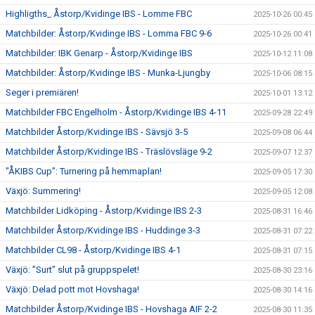
Highligths_ Åstorp/Kvidinge IBS - Lomme FBC
2025-10-26 00:45
Matchbilder: Åstorp/Kvidinge IBS - Lomma FBC 9-6
2025-10-26 00:41
Matchbilder: IBK Genarp - Åstorp/Kvidinge IBS
2025-10-12 11:08
Matchbilder: Åstorp/Kvidinge IBS - Munka-Ljungby
2025-10-06 08:15
Seger i premiären!
2025-10-01 13:12
Matchbilder FBC Engelholm - Åstorp/Kvidinge IBS 4-11
2025-09-28 22:49
Matchbilder Åstorp/Kvidinge IBS - Sävsjö 3-5
2025-09-08 06:44
Matchbilder Åstorp/Kvidinge IBS - Träslövsläge 9-2
2025-09-07 12:37
"ÅKIBS Cup": Turnering på hemmaplan!
2025-09-05 17:30
Växjö: Summering!
2025-09-05 12:08
Matchbilder Lidköping - Åstorp/Kvidinge IBS 2-3
2025-08-31 16:46
Matchbilder Åstorp/Kvidinge IBS - Huddinge 3-3
2025-08-31 07:22
Matchbilder CL98 - Åstorp/Kvidinge IBS 4-1
2025-08-31 07:15
Växjö: ”Surt” slut på gruppspelet!
2025-08-30 23:16
Växjö: Delad pott mot Hovshaga!
2025-08-30 14:16
Matchbilder Åstorp/Kvidinge IBS - Hovshaga AIF 2-2
2025-08-30 11:35