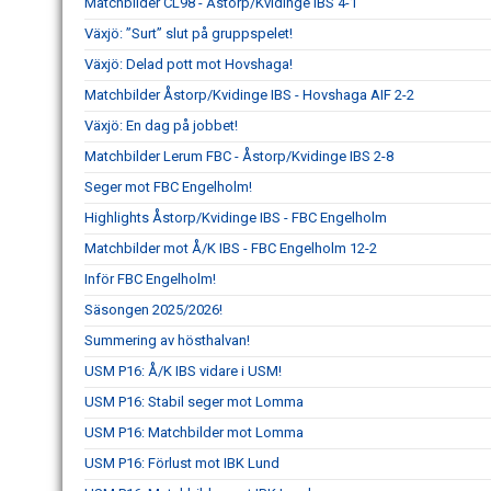
Matchbilder CL98 - Åstorp/Kvidinge IBS 4-1
Växjö: ”Surt” slut på gruppspelet!
Växjö: Delad pott mot Hovshaga!
Matchbilder Åstorp/Kvidinge IBS - Hovshaga AIF 2-2
Växjö: En dag på jobbet!
Matchbilder Lerum FBC - Åstorp/Kvidinge IBS 2-8
Seger mot FBC Engelholm!
Highlights Åstorp/Kvidinge IBS - FBC Engelholm
Matchbilder mot Å/K IBS - FBC Engelholm 12-2
Inför FBC Engelholm!
Säsongen 2025/2026!
Summering av hösthalvan!
USM P16: Å/K IBS vidare i USM!
USM P16: Stabil seger mot Lomma
USM P16: Matchbilder mot Lomma
USM P16: Förlust mot IBK Lund