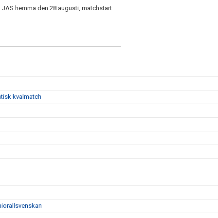
n JAS hemma den 28 augusti, matchstart
atisk kvalmatch
niorallsvenskan