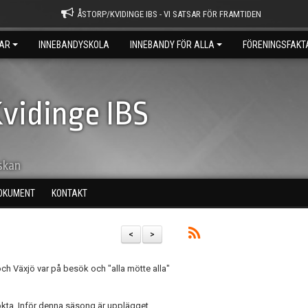
ÅSTORP/KVIDINGE IBS - VI SATSAR FÖR FRAMTIDEN
AR
INNEBANDYSKOLA
INNEBANDY FÖR ALLA
FÖRENINGSFAKT
vidinge IBS
skan
OKUMENT
KONTAKT
<
>
ch Växjö var på besök och "alla mötte alla"
sökta. Inför denna säsong är upplägget