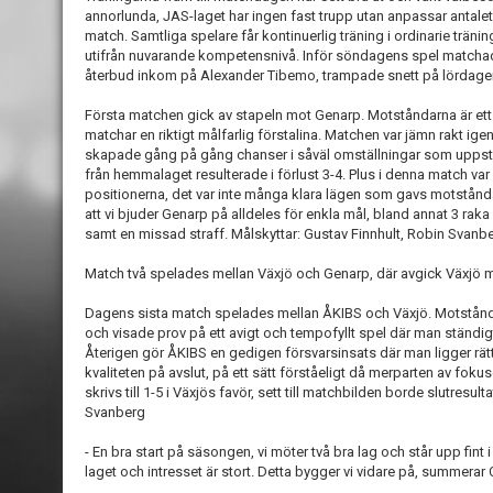
annorlunda, JAS-laget har ingen fast trupp utan anpassar antalet
match. Samtliga spelare får kontinuerlig träning i ordinarie trä
utifrån nuvarande kompetensnivå. Inför söndagens spel matchade
återbud inkom på Alexander Tibemo, trampade snett på lördagen
Första matchen gick av stapeln mot Genarp. Motståndarna är ett 
matchar en riktigt målfarlig förstalina. Matchen var jämn rakt 
skapade gång på gång chanser i såväl omställningar som uppställ
från hemmalaget resulterade i förlust 3-4. Plus i denna match var fö
positionerna, det var inte många klara lägen som gavs motstånd
att vi bjuder Genarp på alldeles för enkla mål, bland annat 3 raka
samt en missad straff. Målskyttar: Gustav Finnhult, Robin Svanbe
Match två spelades mellan Växjö och Genarp, där avgick Växjö m
Dagens sista match spelades mellan ÅKIBS och Växjö. Motstånda
och visade prov på ett avigt och tempofyllt spel där man ständigt
Återigen gör ÅKIBS en gedigen försvarsinsats där man ligger rätt
kvaliteten på avslut, på ett sätt förståeligt då merparten av fokuse
skrivs till 1-5 i Växjös favör, sett till matchbilden borde slutresult
Svanberg
- En bra start på säsongen, vi möter två bra lag och står upp fint i
laget och intresset är stort. Detta bygger vi vidare på, summerar