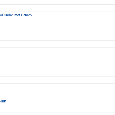
höll undan mot Genarp
r
e IBK