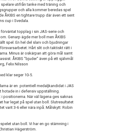
 spelare utifrån tanke med träning och
ningsgrupper och alla kommer beredas spel
 ÅKIBS en tightare trupp där även ett sent
s cup i Svedala.
förväntat topplag i sin JAS-serie och
igenom. Genarp ägde mer boll men ÅKIBS
t spel. En hel del slarv och bjudningar
rsvarsarbetet. Hårt slit och taktiskt rätt i
arna. Minus är oskärpan att göra mål samt
 assist. ÅKIBS "bjuder" även på ett självmål
rg, Felix Nilsson
ed klar seger 10-5.
rna är en potentiell medaljkandidat i JAS
 hotade in i defensiv uppställning.
 i positionerna. När väl lägena ges saknas
t har legat på spel utan boll. Slutresultatet
atet varit 3-6 eller nära inpå. Målskytt: Robin
 spelet utan boll. Vi har en go stämning i
 Christian Hägerström.