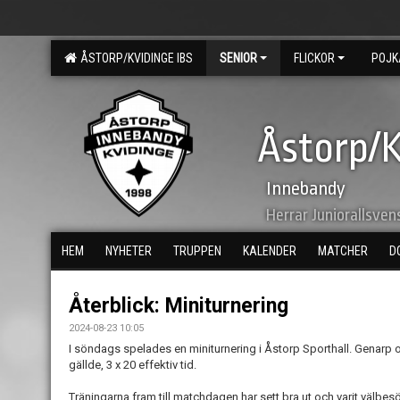
ÅSTORP/KVIDINGE IBS
SENIOR
FLICKOR
POJK
Åstorp/K
Innebandy
Herrar Juniorallsven
HEM
NYHETER
TRUPPEN
KALENDER
MATCHER
D
Återblick: Miniturnering
2024-08-23 10:05
I söndags spelades en miniturnering i Åstorp Sporthall. Genarp o
gällde, 3 x 20 effektiv tid.
Träningarna fram till matchdagen har sett bra ut och varit välbe