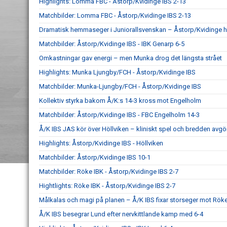
Highlights: Lomma FBC - Åstorp/Kvidinge IBS 2-13
Matchbilder: Lomma FBC - Åstorp/Kvidinge IBS 2-13
Dramatisk hemmaseger i Juniorallsvenskan – Åstorp/Kvidinge 
Matchbilder: Åstorp/Kvidinge IBS - IBK Genarp 6-5
Omkastningar gav energi – men Munka drog det längsta strået
Highlights: Munka Ljungby/FCH - Åstorp/Kvidinge IBS
Matchbilder: Munka-Ljungby/FCH - Åstorp/Kvidinge IBS
Kollektiv styrka bakom Å/K:s 14-3 kross mot Engelholm
Matchbilder: Åstorp/Kvidinge IBS - FBC Engelholm 14-3
Å/K IBS JAS kör över Höllviken – kliniskt spel och bredden avgö
Highlights: Åstorp/Kvidinge IBS - Höllviken
Matchbilder: Åstorp/Kvidinge IBS 10-1
Matchbilder: Röke IBK - Åstorp/Kvidinge IBS 2-7
Hightlights: Röke IBK - Åstorp/Kvidinge IBS 2-7
Målkalas och magi på planen – Å/K IBS fixar storseger mot Rök
Å/K IBS besegrar Lund efter nervkittlande kamp med 6-4