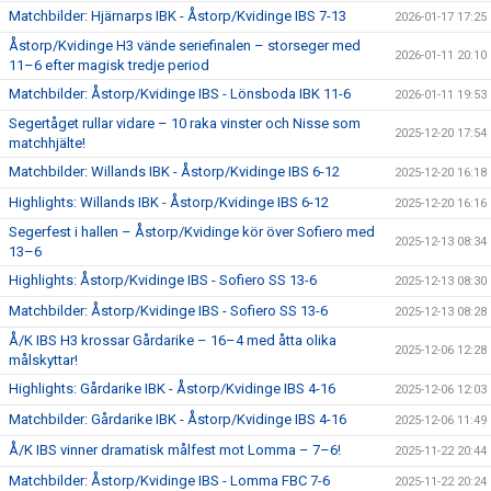
Matchbilder: Hjärnarps IBK - Åstorp/Kvidinge IBS 7-13
2026-01-17 17:25
Åstorp/Kvidinge H3 vände seriefinalen – storseger med
2026-01-11 20:10
11–6 efter magisk tredje period
Matchbilder: Åstorp/Kvidinge IBS - Lönsboda IBK 11-6
2026-01-11 19:53
Segertåget rullar vidare – 10 raka vinster och Nisse som
2025-12-20 17:54
matchhjälte!
Matchbilder: Willands IBK - Åstorp/Kvidinge IBS 6-12
2025-12-20 16:18
Highlights: Willands IBK - Åstorp/Kvidinge IBS 6-12
2025-12-20 16:16
Segerfest i hallen – Åstorp/Kvidinge kör över Sofiero med
2025-12-13 08:34
13–6
Highlights: Åstorp/Kvidinge IBS - Sofiero SS 13-6
2025-12-13 08:30
Matchbilder: Åstorp/Kvidinge IBS - Sofiero SS 13-6
2025-12-13 08:28
Å/K IBS H3 krossar Gårdarike – 16–4 med åtta olika
2025-12-06 12:28
målskyttar!
Highlights: Gårdarike IBK - Åstorp/Kvidinge IBS 4-16
2025-12-06 12:03
Matchbilder: Gårdarike IBK - Åstorp/Kvidinge IBS 4-16
2025-12-06 11:49
Å/K IBS vinner dramatisk målfest mot Lomma – 7–6!
2025-11-22 20:44
Matchbilder: Åstorp/Kvidinge IBS - Lomma FBC 7-6
2025-11-22 20:24