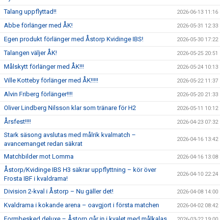
Talang uppflyttad!!
2026-06-13 11:16
Abbe förlänger med ÅK!
2026-05-31 12:33
Egen produkt förlänger med Åstorp Kvidinge IBS!
2026-05-30 17:22
Talangen väljer ÅK!
2026-05-25 20:51
Målskytt förlänger med ÅK!!!
2026-05-24 10:13
Ville Kotteby förlänger med ÅK!!!!!
2026-05-22 11:37
Alvin Friberg förlänger!!!!
2026-05-20 21:33
Oliver Lindberg Nilsson klar som tränare för H2
2026-05-11 10:12
Årsfest!!!!
2026-04-23 07:32
Stark säsong avslutas med målrik kvalmatch –
2026-04-16 13:42
avancemanget redan säkrat
Matchbilder mot Lomma
2026-04-16 13:08
Åstorp/Kvidinge IBS H3 säkrar uppflyttning – kör över
2026-04-10 22:24
Frosta IBF i kvaldrama!
Division 2-kval i Åstorp – Nu gäller det!
2026-04-08 14:00
Kvaldrama i kokande arena – oavgjort i första matchen
2026-04-02 08:42
Formbesked deluxe – Åstorp går in i kvalet med målkalas
2026-03-22 19:00