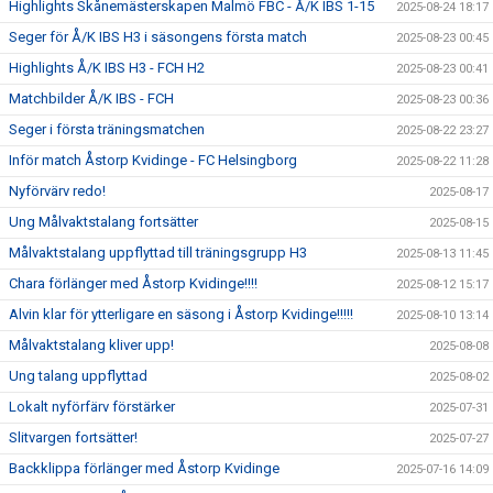
Highlights Skånemästerskapen Malmö FBC - Å/K IBS 1-15
2025-08-24 18:17
Seger för Å/K IBS H3 i säsongens första match
2025-08-23 00:45
Highlights Å/K IBS H3 - FCH H2
2025-08-23 00:41
Matchbilder Å/K IBS - FCH
2025-08-23 00:36
Seger i första träningsmatchen
2025-08-22 23:27
Inför match Åstorp Kvidinge - FC Helsingborg
2025-08-22 11:28
Nyförvärv redo!
2025-08-17
Ung Målvaktstalang fortsätter
2025-08-15
Målvaktstalang uppflyttad till träningsgrupp H3
2025-08-13 11:45
Chara förlänger med Åstorp Kvidinge!!!!
2025-08-12 15:17
Alvin klar för ytterligare en säsong i Åstorp Kvidinge!!!!!
2025-08-10 13:14
Målvaktstalang kliver upp!
2025-08-08
Ung talang uppflyttad
2025-08-02
Lokalt nyförfärv förstärker
2025-07-31
Slitvargen fortsätter!
2025-07-27
Backklippa förlänger med Åstorp Kvidinge
2025-07-16 14:09