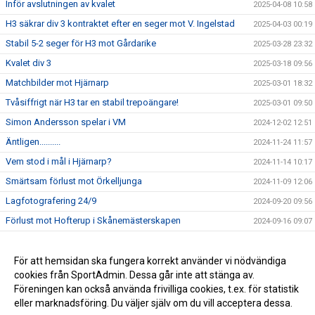
Inför avslutningen av kvalet
2025-04-08 10:58
H3 säkrar div 3 kontraktet efter en seger mot V. Ingelstad
2025-04-03 00:19
Stabil 5-2 seger för H3 mot Gårdarike
2025-03-28 23:32
Kvalet div 3
2025-03-18 09:56
Matchbilder mot Hjärnarp
2025-03-01 18:32
Tvåsiffrigt när H3 tar en stabil trepoängare!
2025-03-01 09:50
Simon Andersson spelar i VM
2024-12-02 12:51
Äntligen..........
2024-11-24 11:57
Vem stod i mål i Hjärnarp?
2024-11-14 10:17
Smärtsam förlust mot Örkelljunga
2024-11-09 12:06
Lagfotografering 24/9
2024-09-20 09:56
Förlust mot Hofterup i Skånemästerskapen
2024-09-16 09:07
Ny tränarduo för H3!
2024-06-29 20:47
Serieseger och avancemang till div 3
För att hemsidan ska fungera korrekt använder vi nödvändiga
2024-03-18 22:51
cookies från SportAdmin. Dessa går inte att stänga av.
KLART MED DIV 4 TRÄNARE
2023-06-22 16:29
Föreningen kan också använda frivilliga cookies, t.ex. för statistik
eller marknadsföring. Du väljer själv om du vill acceptera dessa.