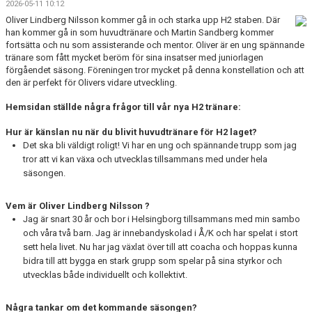
2026-05-11 10:12
BILDGALLERI
Oliver Lindberg Nilsson kommer gå in och starka upp H2 staben. Där
han kommer gå in som huvudtränare och Martin Sandberg kommer
DOKUMENT
fortsätta och nu som assisterande och mentor. Oliver är en ung spännande
tränare som fått mycket beröm för sina insatser med juniorlagen
KONTAKT
förgåendet säsong. Föreningen tror mycket på denna konstellation och att
den är perfekt för Olivers vidare utveckling.
Hemsidan ställde några frågor till vår nya H2 tränare:
Hur är känslan nu när du blivit huvudtränare för H2 laget?
Det ska bli väldigt roligt! Vi har en ung och spännande trupp som jag
tror att vi kan växa och utvecklas tillsammans med under hela
säsongen.
Vem är
Oliver Lindberg Nilsson
?
Jag är snart 30 år och bor i Helsingborg tillsammans med min sambo
och våra två barn. Jag är innebandyskolad i Å/K och har spelat i stort
sett hela livet. Nu har jag växlat över till att coacha och hoppas kunna
bidra till att bygga en stark grupp som spelar på sina styrkor och
utvecklas både individuellt och kollektivt.
Några tankar om det kommande säsongen?