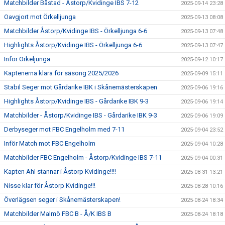
Matchbilder Båstad - Åstorp/Kvidinge IBS 7-12
2025-09-14 23:28
Oavgjort mot Örkelljunga
2025-09-13 08:08
Matchbilder Åstorp/Kvidinge IBS - Örkelljunga 6-6
2025-09-13 07:48
Highlights Åstorp/Kvidinge IBS - Örkelljunga 6-6
2025-09-13 07:47
Inför Örkeljunga
2025-09-12 10:17
Kaptenerna klara för säsong 2025/2026
2025-09-09 15:11
Stabil Seger mot Gårdarike IBK i Skånemästerskapen
2025-09-06 19:16
Highlights Åstorp/Kvidinge IBS - Gårdarike IBK 9-3
2025-09-06 19:14
Matchbilder - Åstorp/Kvidinge IBS - Gårdarike IBK 9-3
2025-09-06 19:09
Derbyseger mot FBC Engelholm med 7-11
2025-09-04 23:52
Inför Match mot FBC Engelholm
2025-09-04 10:28
Matchbilder FBC Engelholm - Åstorp/Kvidinge IBS 7-11
2025-09-04 00:31
Kapten Ahl stannar i Åstorp Kvidinge!!!!
2025-08-31 13:21
Nisse klar för Åstorp Kvidinge!!!
2025-08-28 10:16
Överlägsen seger i Skånemästerskapen!
2025-08-24 18:34
Matchbilder Malmö FBC B - Å/K IBS B
2025-08-24 18:18