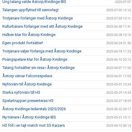
Ung talang valde Åstorp/Kvidinge IBS
2025-07-07
Talangen uppflyttad till seniorlag!
2025-07-05 15:15
Trotjänare förlänger med Åstorp Kvidinge
2025-07-03 13:11
Kulturbärare förlänger med sitt Åstorp Kvidinge
2025-06-30 17:41
Hulken klar för Åstorp Kvidinge
2025-06-28 13:10
Egen produkt fortsätter!
2025-06-24 21:30
Trotjänare väljer förlänga med Åstorp Kvidinge
2025-06-18 17:23
Poängspelare klar för Åstorp Kvidinge
2025-06-10 22:12
Talang fortsätter sin resa i Åstorp Kvidinge
2025-06-07 17:50
Åstorp värvar Falconsspelare
2025-06-01 17:09
Nyförvärv till Åstorp Kvidinge
2025-05-31 13:24
Starka nyförvärv till H3
2025-05-29 14:33
Spelartruppen presenteras H3
2025-05-27 18:59
Åstorp Kvidinge ledarstab 2025/2026
2025-05-22 20:17
Ny tränare i Åstorp Kvidinge IBS
2025-05-21 10:11
H3 föll i en tajt match mot SS Kaizers
2025-04-10 00:14