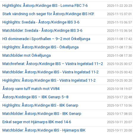
Hightlights: Åstorp/Kvidinge IBS - Lomma FBC 7-6
2025-11-22 20:23
Stark vändning och seger för Åstorp/Kvidinge IBS H3!
2025-11-15 07:01
Highlights: Svedala - Åstorp/Kvidinge IBS 3-6
2025-11-15 06:57
Matchbilder: Svedala - Åstorp/Kvidinge IBS 3-6
2025-11-15 06:54
H3 dominerade i Sporthallen – 9–2 mot Örkelljunga
2025-11-08 17:42
Highlights: Åstorp/Kvidinge IBS - Örkelljunga
2025-11-08 17:36
Matchbilder mot Örkelljunga
2025-11-08 17:30
Matchreferat: Åstorp/Kvidinge IBS – Västra Ingelstad 11–2
2025-10-25 00:57
Matchbilder: Åstorp/Kvidinge IBS - Västra Ingelstad 11-2
2025-10-25 00:42
Highlights: Åstorp/Kvidinge IBS - Västra Ingelstad 11-2
2025-10-25 00:20
Åstorp vann tuff match mot VV84
2025-10-18 19:07
Åstorp/Kvidinge IBS – IBK Genarp 5–8
2025-10-17 22:48
Highlights: Åstorp/Kvidinge IBS - IBK Genarp
2025-10-17 10:56
Matchbilder: Åstorp/Kvidinge IBS - IBK Genarp
2025-10-17 08:55
Enkel seger mot Hjärnarps IBK med 14-6
2025-10-11 20:07
Matchbilder: Åstorp/Kvidinge IBS - Hjärnarps IBK
2025-10-11 20:00