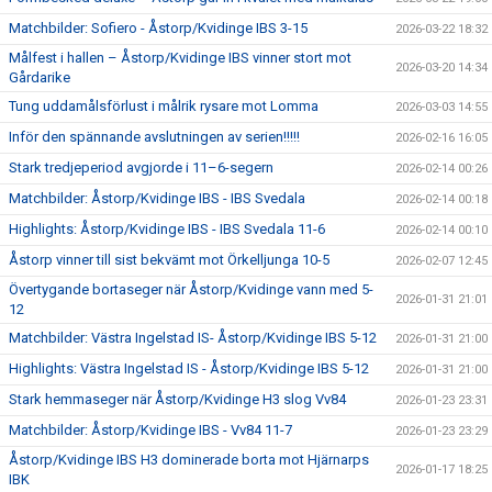
Matchbilder: Sofiero - Åstorp/Kvidinge IBS 3-15
2026-03-22 18:32
Målfest i hallen – Åstorp/Kvidinge IBS vinner stort mot
2026-03-20 14:34
Gårdarike
Tung uddamålsförlust i målrik rysare mot Lomma
2026-03-03 14:55
Inför den spännande avslutningen av serien!!!!!
2026-02-16 16:05
Stark tredjeperiod avgjorde i 11–6-segern
2026-02-14 00:26
Matchbilder: Åstorp/Kvidinge IBS - IBS Svedala
2026-02-14 00:18
Highlights: Åstorp/Kvidinge IBS - IBS Svedala 11-6
2026-02-14 00:10
Åstorp vinner till sist bekvämt mot Örkelljunga 10-5
2026-02-07 12:45
Övertygande bortaseger när Åstorp/Kvidinge vann med 5-
2026-01-31 21:01
12
Matchbilder: Västra Ingelstad IS- Åstorp/Kvidinge IBS 5-12
2026-01-31 21:00
Highlights: Västra Ingelstad IS - Åstorp/Kvidinge IBS 5-12
2026-01-31 21:00
Stark hemmaseger när Åstorp/Kvidinge H3 slog Vv84
2026-01-23 23:31
Matchbilder: Åstorp/Kvidinge IBS - Vv84 11-7
2026-01-23 23:29
Åstorp/Kvidinge IBS H3 dominerade borta mot Hjärnarps
2026-01-17 18:25
IBK