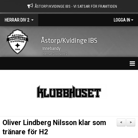
ÅSTORP/KVIDINGE IBS - VI SATSAR FÖR FRAMTIDEN
HERRAR DIV 2
LOGGA IN
Åstorp/Kvidinge IBS
Innebandy
Herrar Division 2
HEM
NYHETER
KALENDER
MATCHER
Oliver Lindberg Nilsson klar som
<
>
TRUPPEN
tränare för H2