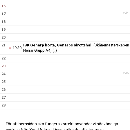
16
v.34
17
18
19
20
21
IBK Genarp borta, Genarps Idrottshall
(Skånemästerskapen
19:30
Herrar Grupp A4)
(..)
22
23
v.35
24
25
26
27
28
29
30
För att hemsidan ska fungera korrekt använder vi nödvändiga
v.36
31
cookies från SportAdmin. Dessa går inte att stänga av.