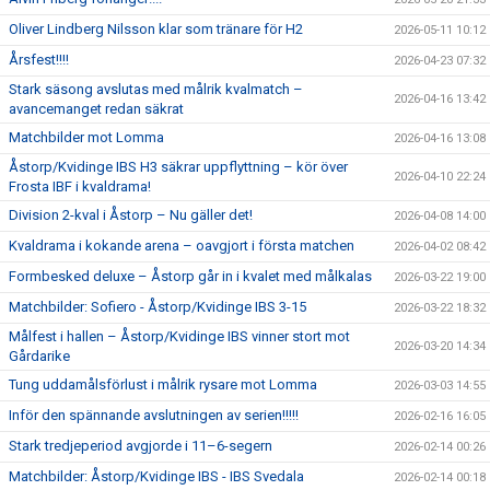
Oliver Lindberg Nilsson klar som tränare för H2
2026-05-11 10:12
Årsfest!!!!
2026-04-23 07:32
Stark säsong avslutas med målrik kvalmatch –
2026-04-16 13:42
avancemanget redan säkrat
Matchbilder mot Lomma
2026-04-16 13:08
Åstorp/Kvidinge IBS H3 säkrar uppflyttning – kör över
2026-04-10 22:24
Frosta IBF i kvaldrama!
Division 2-kval i Åstorp – Nu gäller det!
2026-04-08 14:00
Kvaldrama i kokande arena – oavgjort i första matchen
2026-04-02 08:42
Formbesked deluxe – Åstorp går in i kvalet med målkalas
2026-03-22 19:00
Matchbilder: Sofiero - Åstorp/Kvidinge IBS 3-15
2026-03-22 18:32
Målfest i hallen – Åstorp/Kvidinge IBS vinner stort mot
2026-03-20 14:34
Gårdarike
Tung uddamålsförlust i målrik rysare mot Lomma
2026-03-03 14:55
Inför den spännande avslutningen av serien!!!!!
2026-02-16 16:05
Stark tredjeperiod avgjorde i 11–6-segern
2026-02-14 00:26
Matchbilder: Åstorp/Kvidinge IBS - IBS Svedala
2026-02-14 00:18