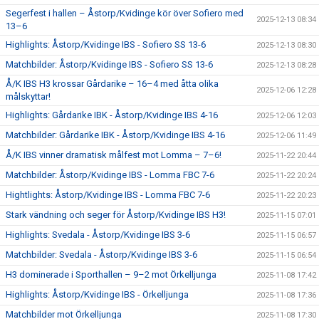
Segerfest i hallen – Åstorp/Kvidinge kör över Sofiero med
2025-12-13 08:34
13–6
Highlights: Åstorp/Kvidinge IBS - Sofiero SS 13-6
2025-12-13 08:30
Matchbilder: Åstorp/Kvidinge IBS - Sofiero SS 13-6
2025-12-13 08:28
Å/K IBS H3 krossar Gårdarike – 16–4 med åtta olika
2025-12-06 12:28
målskyttar!
Highlights: Gårdarike IBK - Åstorp/Kvidinge IBS 4-16
2025-12-06 12:03
Matchbilder: Gårdarike IBK - Åstorp/Kvidinge IBS 4-16
2025-12-06 11:49
Å/K IBS vinner dramatisk målfest mot Lomma – 7–6!
2025-11-22 20:44
Matchbilder: Åstorp/Kvidinge IBS - Lomma FBC 7-6
2025-11-22 20:24
Hightlights: Åstorp/Kvidinge IBS - Lomma FBC 7-6
2025-11-22 20:23
Stark vändning och seger för Åstorp/Kvidinge IBS H3!
2025-11-15 07:01
Highlights: Svedala - Åstorp/Kvidinge IBS 3-6
2025-11-15 06:57
Matchbilder: Svedala - Åstorp/Kvidinge IBS 3-6
2025-11-15 06:54
H3 dominerade i Sporthallen – 9–2 mot Örkelljunga
2025-11-08 17:42
Highlights: Åstorp/Kvidinge IBS - Örkelljunga
2025-11-08 17:36
Matchbilder mot Örkelljunga
2025-11-08 17:30