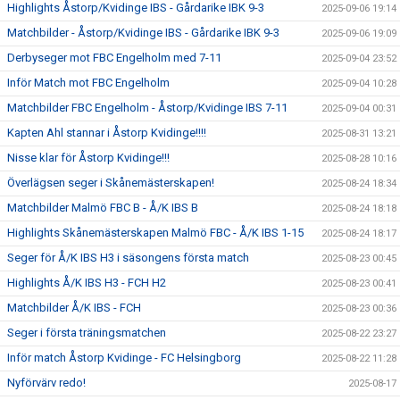
Highlights Åstorp/Kvidinge IBS - Gårdarike IBK 9-3
2025-09-06 19:14
Matchbilder - Åstorp/Kvidinge IBS - Gårdarike IBK 9-3
2025-09-06 19:09
Derbyseger mot FBC Engelholm med 7-11
2025-09-04 23:52
Inför Match mot FBC Engelholm
2025-09-04 10:28
Matchbilder FBC Engelholm - Åstorp/Kvidinge IBS 7-11
2025-09-04 00:31
Kapten Ahl stannar i Åstorp Kvidinge!!!!
2025-08-31 13:21
Nisse klar för Åstorp Kvidinge!!!
2025-08-28 10:16
Överlägsen seger i Skånemästerskapen!
2025-08-24 18:34
Matchbilder Malmö FBC B - Å/K IBS B
2025-08-24 18:18
Highlights Skånemästerskapen Malmö FBC - Å/K IBS 1-15
2025-08-24 18:17
Seger för Å/K IBS H3 i säsongens första match
2025-08-23 00:45
Highlights Å/K IBS H3 - FCH H2
2025-08-23 00:41
Matchbilder Å/K IBS - FCH
2025-08-23 00:36
Seger i första träningsmatchen
2025-08-22 23:27
Inför match Åstorp Kvidinge - FC Helsingborg
2025-08-22 11:28
Nyförvärv redo!
2025-08-17