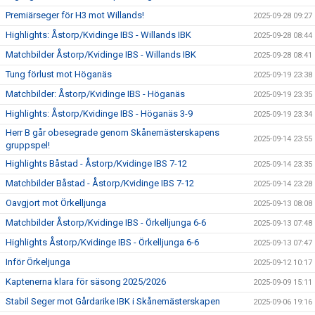
Premiärseger för H3 mot Willands!
2025-09-28 09:27
Highlights: Åstorp/Kvidinge IBS - Willands IBK
2025-09-28 08:44
Matchbilder Åstorp/Kvidinge IBS - Willands IBK
2025-09-28 08:41
Tung förlust mot Höganäs
2025-09-19 23:38
Matchbilder: Åstorp/Kvidinge IBS - Höganäs
2025-09-19 23:35
Highlights: Åstorp/Kvidinge IBS - Höganäs 3-9
2025-09-19 23:34
Herr B går obesegrade genom Skånemästerskapens
2025-09-14 23:55
gruppspel!
Highlights Båstad - Åstorp/Kvidinge IBS 7-12
2025-09-14 23:35
Matchbilder Båstad - Åstorp/Kvidinge IBS 7-12
2025-09-14 23:28
Oavgjort mot Örkelljunga
2025-09-13 08:08
Matchbilder Åstorp/Kvidinge IBS - Örkelljunga 6-6
2025-09-13 07:48
Highlights Åstorp/Kvidinge IBS - Örkelljunga 6-6
2025-09-13 07:47
Inför Örkeljunga
2025-09-12 10:17
Kaptenerna klara för säsong 2025/2026
2025-09-09 15:11
Stabil Seger mot Gårdarike IBK i Skånemästerskapen
2025-09-06 19:16