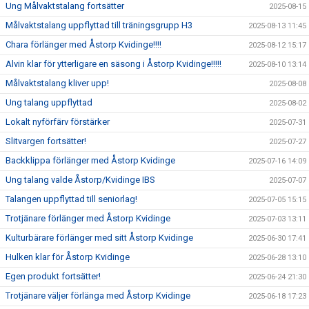
Ung Målvaktstalang fortsätter
2025-08-15
Målvaktstalang uppflyttad till träningsgrupp H3
2025-08-13 11:45
Chara förlänger med Åstorp Kvidinge!!!!
2025-08-12 15:17
Alvin klar för ytterligare en säsong i Åstorp Kvidinge!!!!!
2025-08-10 13:14
Målvaktstalang kliver upp!
2025-08-08
Ung talang uppflyttad
2025-08-02
Lokalt nyförfärv förstärker
2025-07-31
Slitvargen fortsätter!
2025-07-27
Backklippa förlänger med Åstorp Kvidinge
2025-07-16 14:09
Ung talang valde Åstorp/Kvidinge IBS
2025-07-07
Talangen uppflyttad till seniorlag!
2025-07-05 15:15
Trotjänare förlänger med Åstorp Kvidinge
2025-07-03 13:11
Kulturbärare förlänger med sitt Åstorp Kvidinge
2025-06-30 17:41
Hulken klar för Åstorp Kvidinge
2025-06-28 13:10
Egen produkt fortsätter!
2025-06-24 21:30
Trotjänare väljer förlänga med Åstorp Kvidinge
2025-06-18 17:23