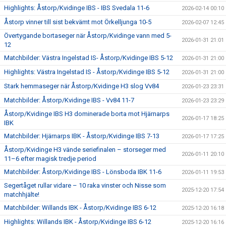
Highlights: Åstorp/Kvidinge IBS - IBS Svedala 11-6
2026-02-14 00:10
Åstorp vinner till sist bekvämt mot Örkelljunga 10-5
2026-02-07 12:45
Övertygande bortaseger när Åstorp/Kvidinge vann med 5-
2026-01-31 21:01
12
Matchbilder: Västra Ingelstad IS- Åstorp/Kvidinge IBS 5-12
2026-01-31 21:00
Highlights: Västra Ingelstad IS - Åstorp/Kvidinge IBS 5-12
2026-01-31 21:00
Stark hemmaseger när Åstorp/Kvidinge H3 slog Vv84
2026-01-23 23:31
Matchbilder: Åstorp/Kvidinge IBS - Vv84 11-7
2026-01-23 23:29
Åstorp/Kvidinge IBS H3 dominerade borta mot Hjärnarps
2026-01-17 18:25
IBK
Matchbilder: Hjärnarps IBK - Åstorp/Kvidinge IBS 7-13
2026-01-17 17:25
Åstorp/Kvidinge H3 vände seriefinalen – storseger med
2026-01-11 20:10
11–6 efter magisk tredje period
Matchbilder: Åstorp/Kvidinge IBS - Lönsboda IBK 11-6
2026-01-11 19:53
Segertåget rullar vidare – 10 raka vinster och Nisse som
2025-12-20 17:54
matchhjälte!
Matchbilder: Willands IBK - Åstorp/Kvidinge IBS 6-12
2025-12-20 16:18
Highlights: Willands IBK - Åstorp/Kvidinge IBS 6-12
2025-12-20 16:16