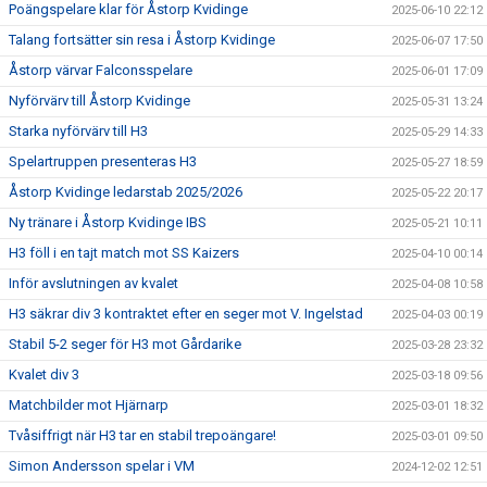
Poängspelare klar för Åstorp Kvidinge
2025-06-10 22:12
Talang fortsätter sin resa i Åstorp Kvidinge
2025-06-07 17:50
Åstorp värvar Falconsspelare
2025-06-01 17:09
Nyförvärv till Åstorp Kvidinge
2025-05-31 13:24
Starka nyförvärv till H3
2025-05-29 14:33
Spelartruppen presenteras H3
2025-05-27 18:59
Åstorp Kvidinge ledarstab 2025/2026
2025-05-22 20:17
Ny tränare i Åstorp Kvidinge IBS
2025-05-21 10:11
H3 föll i en tajt match mot SS Kaizers
2025-04-10 00:14
Inför avslutningen av kvalet
2025-04-08 10:58
H3 säkrar div 3 kontraktet efter en seger mot V. Ingelstad
2025-04-03 00:19
Stabil 5-2 seger för H3 mot Gårdarike
2025-03-28 23:32
Kvalet div 3
2025-03-18 09:56
Matchbilder mot Hjärnarp
2025-03-01 18:32
Tvåsiffrigt när H3 tar en stabil trepoängare!
2025-03-01 09:50
Simon Andersson spelar i VM
2024-12-02 12:51