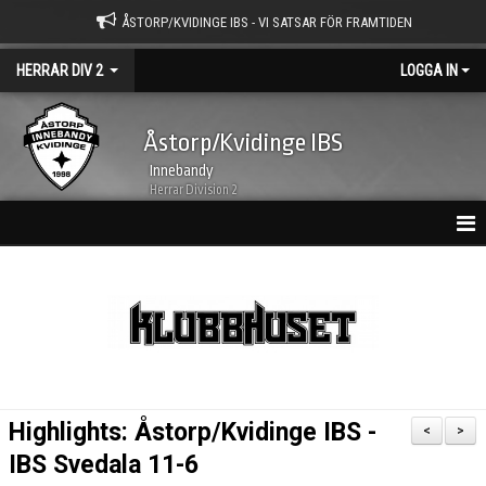
ÅSTORP/KVIDINGE IBS - VI SATSAR FÖR FRAMTIDEN
HERRAR DIV 2
LOGGA IN
Åstorp/Kvidinge IBS
Innebandy
Herrar Division 2
HEM
NYHETER
KALENDER
MATCHER
Highlights: Åstorp/Kvidinge IBS -
<
>
TRUPPEN
IBS Svedala 11-6