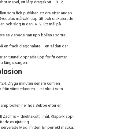
nabbt inspel, ett lågt dragskott – 3–2.
llen som fick publiken att dra efter andan.
vedalas målvakt upprätt och diskuterade
en och slog in den. 4–2. Ett mål på
rörelse vispade han upp bollen i bortre
g på en fräck diagonalare – en sådan där
 en tunnel öppnade upp för fri center
röp längs sargen.
plosion
 7:24. Dryga minuten senare kom en
a från vänsterkanten – ett skott som
 damp bollen ner hos Sebbe efter en
ll Zachris – direktskott i mål. Klapp-klapp-
ttade av njutning.
 serverade Max i mitten. En perfekt macka.