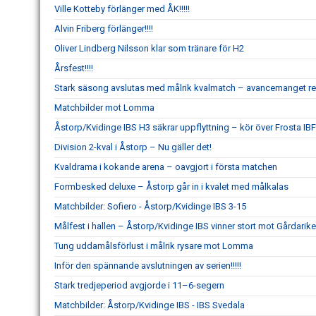
Ville Kotteby förlänger med ÅK!!!!!
Alvin Friberg förlänger!!!!
Oliver Lindberg Nilsson klar som tränare för H2
Årsfest!!!!
Stark säsong avslutas med målrik kvalmatch – avancemanget re
Matchbilder mot Lomma
Åstorp/Kvidinge IBS H3 säkrar uppflyttning – kör över Frosta IBF
Division 2-kval i Åstorp – Nu gäller det!
Kvaldrama i kokande arena – oavgjort i första matchen
Formbesked deluxe – Åstorp går in i kvalet med målkalas
Matchbilder: Sofiero - Åstorp/Kvidinge IBS 3-15
Målfest i hallen – Åstorp/Kvidinge IBS vinner stort mot Gårdarike
Tung uddamålsförlust i målrik rysare mot Lomma
Inför den spännande avslutningen av serien!!!!!
Stark tredjeperiod avgjorde i 11–6-segern
Matchbilder: Åstorp/Kvidinge IBS - IBS Svedala