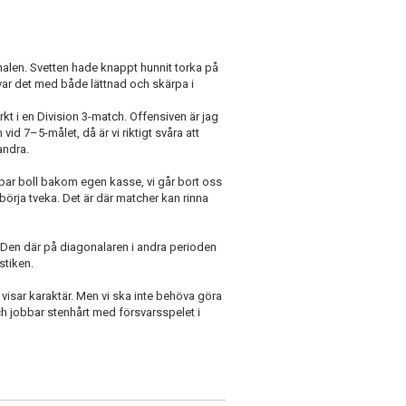
nalen. Svetten hade knappt hunnit torka på
var det med både lättnad och skärpa i
rkt i en Division 3-match. Offensiven är jag
vid 7–5-målet, då är vi riktigt svåra att
andra.
tappar boll bakom egen kasse, vi går bort oss
 börja tveka. Det är där matcher kan rinna
r. Den där på diagonalaren i andra perioden
stiken.
 visar karaktär. Men vi ska inte behöva göra
ch jobbar stenhårt med försvarsspelet i