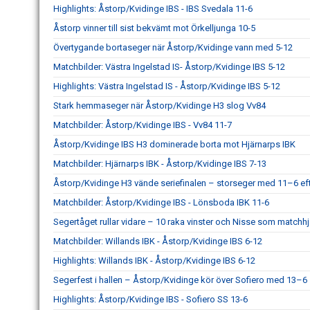
Highlights: Åstorp/Kvidinge IBS - IBS Svedala 11-6
Åstorp vinner till sist bekvämt mot Örkelljunga 10-5
Övertygande bortaseger när Åstorp/Kvidinge vann med 5-12
Matchbilder: Västra Ingelstad IS- Åstorp/Kvidinge IBS 5-12
Highlights: Västra Ingelstad IS - Åstorp/Kvidinge IBS 5-12
Stark hemmaseger när Åstorp/Kvidinge H3 slog Vv84
Matchbilder: Åstorp/Kvidinge IBS - Vv84 11-7
Åstorp/Kvidinge IBS H3 dominerade borta mot Hjärnarps IBK
Matchbilder: Hjärnarps IBK - Åstorp/Kvidinge IBS 7-13
Åstorp/Kvidinge H3 vände seriefinalen – storseger med 11–6 eft
Matchbilder: Åstorp/Kvidinge IBS - Lönsboda IBK 11-6
Segertåget rullar vidare – 10 raka vinster och Nisse som matchhj
Matchbilder: Willands IBK - Åstorp/Kvidinge IBS 6-12
Highlights: Willands IBK - Åstorp/Kvidinge IBS 6-12
Segerfest i hallen – Åstorp/Kvidinge kör över Sofiero med 13–6
Highlights: Åstorp/Kvidinge IBS - Sofiero SS 13-6