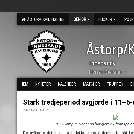
ÅSTORP/KVIDINGE IBS
SENIOR
FLICKOR
POJK
Åstorp/K
Innebandy
Herrar Division 2
HEM
NYHETER
KALENDER
MATCHER
TRUPPEN
B
Stark tredjeperiod avgjorde i 11–6
2026-02-14 00:26
#96 Hampus Hansson har gjort 2-1 framspelad
Det svängde, det small – och det lossnade ordentligt framåt. I en