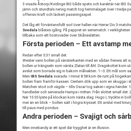
3 visade Åstorp/Kvidinge IBS både spets och karaktär när IBS S
jämn och stundtals nervig match tog hemmalaget över i tredje pe
offensiv kraft och läckert passningsspel.
Det låg ett förväntansfullt sorl över hallen när Herrar Div 3-matc
Svedala
blåstes igång. På pappret en seriematch. I verkligheten
tillbaka som ett höstoväder över Skåneslätten.
Första perioden – Ett avstamp m
Redan efter 5:31 small det.
Wester vann bollen på vänsterkanten med en sådan frenesi att s
bollen ur trängseln som värsta Zlatan till Ahl. Dragskottet kom 
avslut som borrade sig in bakom målvakten. 1–0. Ett mål som sa
Men
IBS Svedala
svarade. I minut 8:58 kom de runt på högerkan
bollen fram framför kassen. Centern dök upp som en skugga i slot
Matchen stod och vägde – tills Oscar tog saken i egna händer.
handleder och serverade Hampe i mitten. Från slottet small det. 
När 15:55 lyste på klockan kom nästa slag. Hugo L tryckte in boll
mer än en blick – bollen satt i högra krysset. Ett avslut med kiru
till paus med pondus.
Andra perioden – Svajigt och sår
Men innebandy är ett spel där trygghet är en illusion.