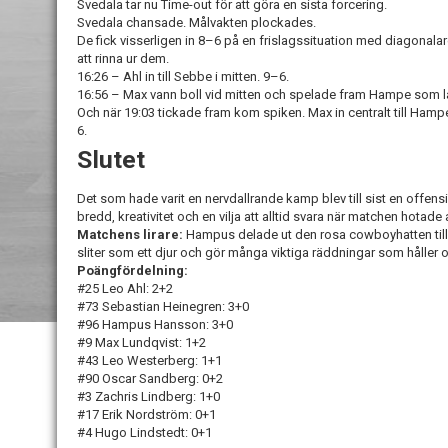
Svedala tar nu Time-out för att göra en sista forcering.
Svedala chansade. Målvakten plockades.
De fick visserligen in 8–6 på en frislagssituation med diagonala
att rinna ur dem.
16:26 – Ahl in till Sebbe i mitten. 9–6.
16:56 – Max vann boll vid mitten och spelade fram Hampe som la 
Och när 19:03 tickade fram kom spiken. Max in centralt till Hampe
6.
Slutet
Det som hade varit en nervdallrande kamp blev till sist en offen
bredd, kreativitet och en vilja att alltid svara när matchen hotade
Matchens lirare:
Hampus delade ut den rosa cowboyhatten till 
sliter som ett djur och gör många viktiga räddningar som håller 
Poängfördelning:
#25 Leo Ahl: 2+2
#73 Sebastian Heinegren: 3+0
#96 Hampus Hansson: 3+0
#9 Max Lundqvist: 1+2
#43 Leo Westerberg: 1+1
#90 Oscar Sandberg: 0+2
#3 Zachris Lindberg: 1+0
#17 Erik Nordström: 0+1
#4 Hugo Lindstedt: 0+1