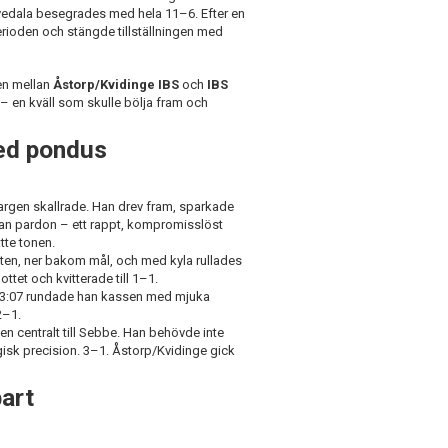
vedala besegrades med hela 11–6. Efter en
rioden och stängde tillställningen med
hen mellan
Åstorp/Kvidinge IBS
och
IBS
 – en kväll som skulle bölja fram och
ed pondus
argen skallrade. Han drev fram, sparkade
utan pardon – ett rappt, kompromisslöst
tte tonen.
ten, ner bakom mål, och med kyla rullades
tet och kvitterade till 1–1.
 13:07 rundade han kassen med mjuka
2–1.
en centralt till Sebbe. Han behövde inte
rgisk precision. 3–1. Åstorp/Kvidinge gick
bart