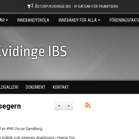
ÅSTORP/KVIDINGE IBS - VI SATSAR FÖR FRAMTIDEN
AR
INNEBANDYSKOLA
INNEBANDY FÖR ALLA
FÖRENINGSFAKT
vidinge IBS
ILDGALLERI
DOKUMENT
KONTAKT
-segern
<
>
 av #90 Oscar Sandberg.
 målrik och intensiv drabbning i Herrar Div