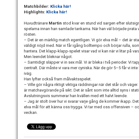
Matchbilder:
Klicka här!
Highlights:
Klicka här!
Huvudtränare
Martin
stod kvar en stund vid sargen efter slutsig
spelarna innan han samlade tankarna. När han väl började prata 
rösten.
– Det är en märklig match egentligen. Vi gör elva mål – det är sta
väldigt nöjd med. När vi får igång bolltempo och börjar rulla, som 
hantera. Det klapp-klapp-spelet visar vad vi kan när vi litar på var
Men leendet bleknar något.
– Samtidigt släpper vi in sex mål. Vi är bleka i två perioder. Vi 
centralt. Där måste vi vara mer cyniska. När de gör 5–5 får vi inte
iväg.
Han lyfter också fram målvaktsspelet.
– Ville gör några riktigt viktiga räddningar när det står och väge
är matchavgörande på sikt. Det är sånt som inte alltid syns i stati
Avslutningsvis summerar han kvällen med ett halvt leende.
– Jag är stolt över hur vi svarar varje gång de kommer ikapp. Det
elva mål för att känna oss trygga. Vi tar med oss offensiven – o
veckan.