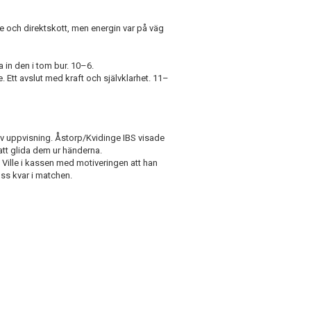
re och direktskott, men energin var på väg
in den i tom bur. 10–6.
. Ett avslut med kraft och självklarhet. 11–
siv uppvisning. Åstorp/Kvidinge IBS visade
 att glida dem ur händerna.
Ville i kassen med motiveringen att han
oss kvar i matchen.