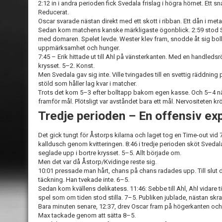
2:12 in i andra perioden fick Svedala frislag i högra hörnet. Ett s
Reducerat.
Oscar svarade nästan direkt med ett skott i ribban. Ett dån i meta
Sedan kom matchens kanske märkligaste ögonblick. 2:59 stod S
med domaren. Spelet levde. Wester klev fram, snodde åt sig boll
uppmärksamhet och hunger.
7:45 – Erik hittade ut till Ahl på vänsterkanten. Med en handleds
krysset. 5–2. Konst.
Men Svedala gav sig inte. Ville tvingades till en svettig räddnin
stöld som håller lag kvar i matcher.
Trots det kom 5–3 efter bolltapp bakom egen kasse. Och 5–4 när
framför mål. Plötsligt var avståndet bara ett mål. Nervositeten k
Tredje perioden – En offensiv ex
Det gick tungt för Åstorps kilarna och laget tog en Time-out vid
kalldusch genom kvitteringen. 8:46 i tredje perioden sköt Svedal
seglade upp i bortre krysset. 5–5. Allt började om.
Men det var då Åstorp/Kvidinge reste sig.
10:01 pressade man hårt, chans på chans radades upp. Till slut
täckning. Han tvekade inte. 6–5.
Sedan kom kvällens delikatess. 11:46: Sebbe till Ahl, Ahl vidare ti
spel som om tiden stod stilla. 7–5. Publiken jublade, nästan skra
Bara minuten senare, 12:37, drev Oscar fram på högerkanten och
Max tackade genom att sätta 8–5.