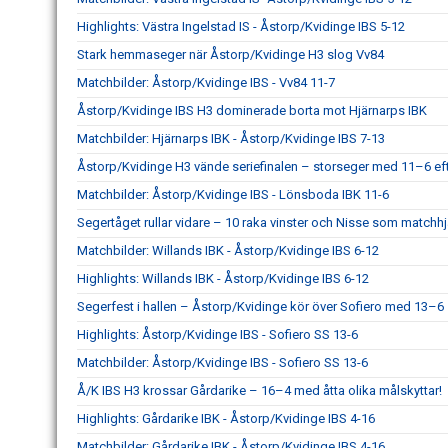
Highlights: Västra Ingelstad IS - Åstorp/Kvidinge IBS 5-12
Stark hemmaseger när Åstorp/Kvidinge H3 slog Vv84
Matchbilder: Åstorp/Kvidinge IBS - Vv84 11-7
Åstorp/Kvidinge IBS H3 dominerade borta mot Hjärnarps IBK
Matchbilder: Hjärnarps IBK - Åstorp/Kvidinge IBS 7-13
Åstorp/Kvidinge H3 vände seriefinalen – storseger med 11–6 eft
Matchbilder: Åstorp/Kvidinge IBS - Lönsboda IBK 11-6
Segertåget rullar vidare – 10 raka vinster och Nisse som matchhj
Matchbilder: Willands IBK - Åstorp/Kvidinge IBS 6-12
Highlights: Willands IBK - Åstorp/Kvidinge IBS 6-12
Segerfest i hallen – Åstorp/Kvidinge kör över Sofiero med 13–6
Highlights: Åstorp/Kvidinge IBS - Sofiero SS 13-6
Matchbilder: Åstorp/Kvidinge IBS - Sofiero SS 13-6
Å/K IBS H3 krossar Gårdarike – 16–4 med åtta olika målskyttar!
Highlights: Gårdarike IBK - Åstorp/Kvidinge IBS 4-16
Matchbilder: Gårdarike IBK - Åstorp/Kvidinge IBS 4-16