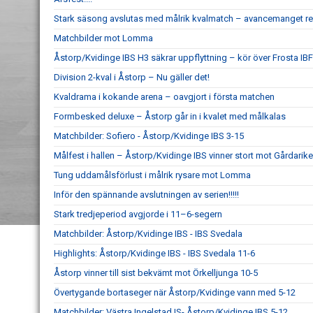
Stark säsong avslutas med målrik kvalmatch – avancemanget re
Matchbilder mot Lomma
Åstorp/Kvidinge IBS H3 säkrar uppflyttning – kör över Frosta IBF
Division 2-kval i Åstorp – Nu gäller det!
Kvaldrama i kokande arena – oavgjort i första matchen
Formbesked deluxe – Åstorp går in i kvalet med målkalas
Matchbilder: Sofiero - Åstorp/Kvidinge IBS 3-15
Målfest i hallen – Åstorp/Kvidinge IBS vinner stort mot Gårdarike
Tung uddamålsförlust i målrik rysare mot Lomma
Inför den spännande avslutningen av serien!!!!!
Stark tredjeperiod avgjorde i 11–6-segern
Matchbilder: Åstorp/Kvidinge IBS - IBS Svedala
Highlights: Åstorp/Kvidinge IBS - IBS Svedala 11-6
Åstorp vinner till sist bekvämt mot Örkelljunga 10-5
Övertygande bortaseger när Åstorp/Kvidinge vann med 5-12
Matchbilder: Västra Ingelstad IS- Åstorp/Kvidinge IBS 5-12