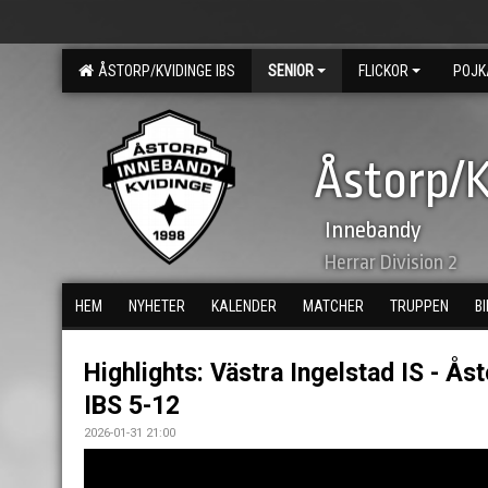
ÅSTORP/KVIDINGE IBS
SENIOR
FLICKOR
POJK
Åstorp/K
Innebandy
Herrar Division 2
HEM
NYHETER
KALENDER
MATCHER
TRUPPEN
B
Highlights: Västra Ingelstad IS - Ås
IBS 5-12
2026-01-31 21:00