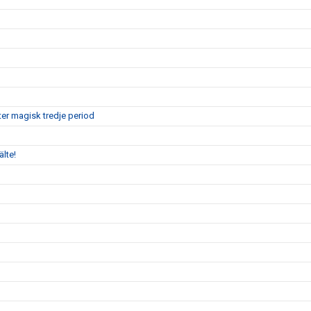
er magisk tredje period
älte!