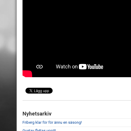
Nyhetsarkiv
Friberg klar för för ännu en säsong!
Gustav flyttas upp!!!