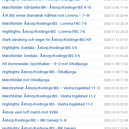
Matchbilder: Gårdarike IBK - Åstorp/Kvidinge IBS 4-16
2025-12-06 11:49
Å/K IBS vinner dramatisk målfest mot Lomma – 7–6!
2025-11-22 20:44
Matchbilder: Åstorp/Kvidinge IBS - Lomma FBC 7-6
2025-11-22 20:24
Hightlights: Åstorp/Kvidinge IBS - Lomma FBC 7-6
2025-11-22 20:23
Stark vändning och seger för Åstorp/Kvidinge IBS H3!
2025-11-15 07:01
Highlights: Svedala - Åstorp/Kvidinge IBS 3-6
2025-11-15 06:57
Matchbilder: Svedala - Åstorp/Kvidinge IBS 3-6
2025-11-15 06:54
H3 dominerade i Sporthallen – 9–2 mot Örkelljunga
2025-11-08 17:42
Highlights: Åstorp/Kvidinge IBS - Örkelljunga
2025-11-08 17:36
Matchbilder mot Örkelljunga
2025-11-08 17:30
Matchreferat: Åstorp/Kvidinge IBS – Västra Ingelstad 11–2
2025-10-25 00:57
Matchbilder: Åstorp/Kvidinge IBS - Västra Ingelstad 11-2
2025-10-25 00:42
Highlights: Åstorp/Kvidinge IBS - Västra Ingelstad 11-2
2025-10-25 00:20
Åstorp vann tuff match mot VV84
2025-10-18 19:07
Åstorp/Kvidinge IBS – IBK Genarp 5–8
2025-10-17 22:48
Highlights: Åstorp/Kvidinge IBS - IBK Genarp
2025-10-17 10:56