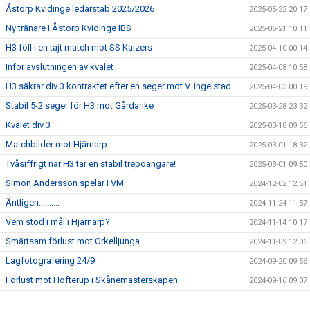
Åstorp Kvidinge ledarstab 2025/2026
2025-05-22 20:17
Ny tränare i Åstorp Kvidinge IBS
2025-05-21 10:11
H3 föll i en tajt match mot SS Kaizers
2025-04-10 00:14
Inför avslutningen av kvalet
2025-04-08 10:58
H3 säkrar div 3 kontraktet efter en seger mot V. Ingelstad
2025-04-03 00:19
Stabil 5-2 seger för H3 mot Gårdarike
2025-03-28 23:32
Kvalet div 3
2025-03-18 09:56
Matchbilder mot Hjärnarp
2025-03-01 18:32
Tvåsiffrigt när H3 tar en stabil trepoängare!
2025-03-01 09:50
Simon Andersson spelar i VM
2024-12-02 12:51
Äntligen..........
2024-11-24 11:57
Vem stod i mål i Hjärnarp?
2024-11-14 10:17
Smärtsam förlust mot Örkelljunga
2024-11-09 12:06
Lagfotografering 24/9
2024-09-20 09:56
Förlust mot Hofterup i Skånemästerskapen
2024-09-16 09:07
Ny tränarduo för H3!
2024-06-29 20:47