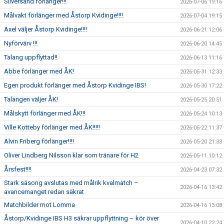
Silversand förlänger!!!
2026-07-06 19:16
Målvakt förlänger med Åstorp Kvidinge!!!!
2026-07-04 19:15
Axel väljer Åstorp Kvidinge!!!!
2026-06-21 12:06
Nyförvärv !!!
2026-06-20 14:45
Talang uppflyttad!!
2026-06-13 11:16
Abbe förlänger med ÅK!
2026-05-31 12:33
Egen produkt förlänger med Åstorp Kvidinge IBS!
2026-05-30 17:22
Talangen väljer ÅK!
2026-05-25 20:51
Målskytt förlänger med ÅK!!!
2026-05-24 10:13
Ville Kotteby förlänger med ÅK!!!!!
2026-05-22 11:37
Alvin Friberg förlänger!!!!
2026-05-20 21:33
Oliver Lindberg Nilsson klar som tränare för H2
2026-05-11 10:12
Årsfest!!!!
2026-04-23 07:32
Stark säsong avslutas med målrik kvalmatch –
2026-04-16 13:42
avancemanget redan säkrat
Matchbilder mot Lomma
2026-04-16 13:08
Åstorp/Kvidinge IBS H3 säkrar uppflyttning – kör över
2026-04-10 22:24