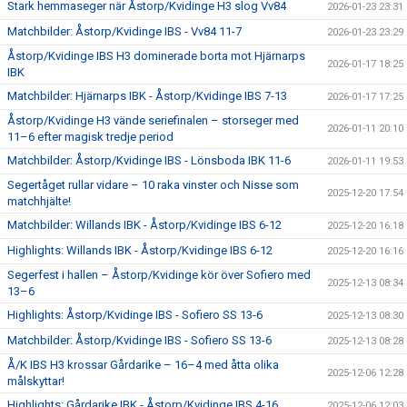
Stark hemmaseger när Åstorp/Kvidinge H3 slog Vv84
2026-01-23 23:31
Matchbilder: Åstorp/Kvidinge IBS - Vv84 11-7
2026-01-23 23:29
Åstorp/Kvidinge IBS H3 dominerade borta mot Hjärnarps
2026-01-17 18:25
IBK
Matchbilder: Hjärnarps IBK - Åstorp/Kvidinge IBS 7-13
2026-01-17 17:25
Åstorp/Kvidinge H3 vände seriefinalen – storseger med
2026-01-11 20:10
11–6 efter magisk tredje period
Matchbilder: Åstorp/Kvidinge IBS - Lönsboda IBK 11-6
2026-01-11 19:53
Segertåget rullar vidare – 10 raka vinster och Nisse som
2025-12-20 17:54
matchhjälte!
Matchbilder: Willands IBK - Åstorp/Kvidinge IBS 6-12
2025-12-20 16:18
Highlights: Willands IBK - Åstorp/Kvidinge IBS 6-12
2025-12-20 16:16
Segerfest i hallen – Åstorp/Kvidinge kör över Sofiero med
2025-12-13 08:34
13–6
Highlights: Åstorp/Kvidinge IBS - Sofiero SS 13-6
2025-12-13 08:30
Matchbilder: Åstorp/Kvidinge IBS - Sofiero SS 13-6
2025-12-13 08:28
Å/K IBS H3 krossar Gårdarike – 16–4 med åtta olika
2025-12-06 12:28
målskyttar!
Highlights: Gårdarike IBK - Åstorp/Kvidinge IBS 4-16
2025-12-06 12:03