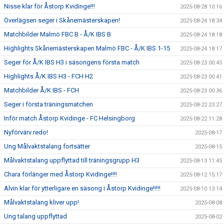
Nisse klar för Åstorp Kvidinge!!!
2025-08-28 10:16
Överlägsen seger i Skånemästerskapen!
2025-08-24 18:34
Matchbilder Malmö FBC B - Å/K IBS B
2025-08-24 18:18
Highlights Skånemästerskapen Malmö FBC - Å/K IBS 1-15
2025-08-24 18:17
Seger för Å/K IBS H3 i säsongens första match
2025-08-23 00:45
Highlights Å/K IBS H3 - FCH H2
2025-08-23 00:41
Matchbilder Å/K IBS - FCH
2025-08-23 00:36
Seger i första träningsmatchen
2025-08-22 23:27
Inför match Åstorp Kvidinge - FC Helsingborg
2025-08-22 11:28
Nyförvärv redo!
2025-08-17
Ung Målvaktstalang fortsätter
2025-08-15
Målvaktstalang uppflyttad till träningsgrupp H3
2025-08-13 11:45
Chara förlänger med Åstorp Kvidinge!!!!
2025-08-12 15:17
Alvin klar för ytterligare en säsong i Åstorp Kvidinge!!!!!
2025-08-10 13:14
Målvaktstalang kliver upp!
2025-08-08
Ung talang uppflyttad
2025-08-02