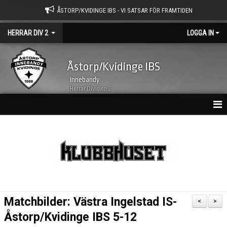
ÅSTORP/KVIDINGE IBS - VI SATSAR FÖR FRAMTIDEN
HERRAR DIV 2
LOGGA IN
Åstorp/Kvidinge IBS
Innebandy
Herrar Division 2
HEM
NYHETER
KALENDER
MATCHER
Matchbilder: Västra Ingelstad IS-
<
>
TRUPPEN
Åstorp/Kvidinge IBS 5-12