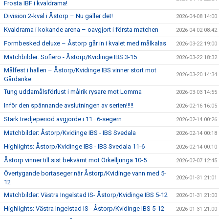
Frosta IBF i kvaldrama!
Division 2-kval i Åstorp – Nu gäller det!
2026-04-08 14:00
Kvaldrama i kokande arena – oavgjort i första matchen
2026-04-02 08:42
Formbesked deluxe – Åstorp går in i kvalet med målkalas
2026-03-22 19:00
Matchbilder: Sofiero - Åstorp/Kvidinge IBS 3-15
2026-03-22 18:32
Målfest i hallen – Åstorp/Kvidinge IBS vinner stort mot
2026-03-20 14:34
Gårdarike
Tung uddamålsförlust i målrik rysare mot Lomma
2026-03-03 14:55
Inför den spännande avslutningen av serien!!!!!
2026-02-16 16:05
Stark tredjeperiod avgjorde i 11–6-segern
2026-02-14 00:26
Matchbilder: Åstorp/Kvidinge IBS - IBS Svedala
2026-02-14 00:18
Highlights: Åstorp/Kvidinge IBS - IBS Svedala 11-6
2026-02-14 00:10
Åstorp vinner till sist bekvämt mot Örkelljunga 10-5
2026-02-07 12:45
Övertygande bortaseger när Åstorp/Kvidinge vann med 5-
2026-01-31 21:01
12
Matchbilder: Västra Ingelstad IS- Åstorp/Kvidinge IBS 5-12
2026-01-31 21:00
Highlights: Västra Ingelstad IS - Åstorp/Kvidinge IBS 5-12
2026-01-31 21:00