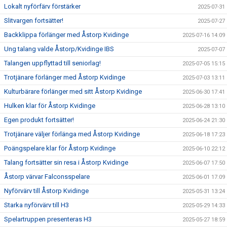
Lokalt nyförfärv förstärker
2025-07-31
Slitvargen fortsätter!
2025-07-27
Backklippa förlänger med Åstorp Kvidinge
2025-07-16 14:09
Ung talang valde Åstorp/Kvidinge IBS
2025-07-07
Talangen uppflyttad till seniorlag!
2025-07-05 15:15
Trotjänare förlänger med Åstorp Kvidinge
2025-07-03 13:11
Kulturbärare förlänger med sitt Åstorp Kvidinge
2025-06-30 17:41
Hulken klar för Åstorp Kvidinge
2025-06-28 13:10
Egen produkt fortsätter!
2025-06-24 21:30
Trotjänare väljer förlänga med Åstorp Kvidinge
2025-06-18 17:23
Poängspelare klar för Åstorp Kvidinge
2025-06-10 22:12
Talang fortsätter sin resa i Åstorp Kvidinge
2025-06-07 17:50
Åstorp värvar Falconsspelare
2025-06-01 17:09
Nyförvärv till Åstorp Kvidinge
2025-05-31 13:24
Starka nyförvärv till H3
2025-05-29 14:33
Spelartruppen presenteras H3
2025-05-27 18:59