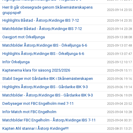
Herr B går obesegrade genom Skånemästerskapens
2025-09-14 23:55
gruppspel!
Highlights Båstad - Åstorp/Kvidinge IBS 7-12
2025-09-14 23:35
Matchbilder Båstad - Åstorp/Kvidinge IBS 7-12
2025-09-14 23:28
Oavgjort mot Örkelljunga
2025-09-13 08:08
Matchbilder Åstorp/Kvidinge IBS - Örkelljunga 6-6
2025-09-13 07:48
Highlights Åstorp/Kvidinge IBS - Örkelljunga 6-6
2025-09-13 07:47
Inför Örkeljunga
2025-09-12 10:17
Kaptenerna klara för säsong 2025/2026
2025-09-09 15:11
Stabil Seger mot Gårdarike IBK i Skånemästerskapen
2025-09-06 19:16
Highlights Åstorp/Kvidinge IBS - Gårdarike IBK 9-3
2025-09-06 19:14
Matchbilder - Åstorp/Kvidinge IBS - Gårdarike IBK 9-3
2025-09-06 19:09
Derbyseger mot FBC Engelholm med 7-11
2025-09-04 23:52
Inför Match mot FBC Engelholm
2025-09-04 10:28
Matchbilder FBC Engelholm - Åstorp/Kvidinge IBS 7-11
2025-09-04 00:31
Kapten Ahl stannar i Åstorp Kvidinge!!!!
2025-08-31 13:21