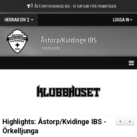
ÅSTORP/KVIDINGE IBS - VI SATSAR FÖR FRAMTIDEN
HERRAR DIV 2
LOGGA IN
Åstorp/Kvidinge IBS
Innebandy
Herrar Division 2
HEM
NYHETER
KALENDER
MATCHER
Highlights: Åstorp/Kvidinge IBS -
<
>
TRUPPEN
Örkelljunga