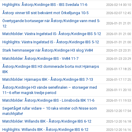
Highlights: Åstorp/Kvidinge IBS - IBS Svedala 11-6
2026-02-14 00:10
Åstorp vinner till sist bekvämt mot Örkelljunga 10-5
2026-02-07 12:45
Övertygande bortaseger när Åstorp/Kvidinge vann med 5-
2026-01-31 21:01
12
Matchbilder: Västra Ingelstad IS- Åstorp/Kvidinge IBS 5-12
2026-01-31 21:00
Highlights: Västra Ingelstad IS - Åstorp/Kvidinge IBS 5-12
2026-01-31 21:00
Stark hemmaseger när Åstorp/Kvidinge H3 slog Vv84
2026-01-23 23:31
Matchbilder: Åstorp/Kvidinge IBS - Vv84 11-7
2026-01-23 23:29
Åstorp/Kvidinge IBS H3 dominerade borta mot Hjärnarps
2026-01-17 18:25
IBK
Matchbilder: Hjärnarps IBK - Åstorp/Kvidinge IBS 7-13
2026-01-17 17:25
Åstorp/Kvidinge H3 vände seriefinalen – storseger med
2026-01-11 20:10
11–6 efter magisk tredje period
Matchbilder: Åstorp/Kvidinge IBS - Lönsboda IBK 11-6
2026-01-11 19:53
Segertåget rullar vidare – 10 raka vinster och Nisse som
2025-12-20 17:54
matchhjälte!
Matchbilder: Willands IBK - Åstorp/Kvidinge IBS 6-12
2025-12-20 16:18
Highlights: Willands IBK - Åstorp/Kvidinge IBS 6-12
2025-12-20 16:16