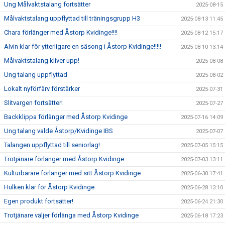
Ung Målvaktstalang fortsätter
2025-08-15
Målvaktstalang uppflyttad till träningsgrupp H3
2025-08-13 11:45
Chara förlänger med Åstorp Kvidinge!!!!
2025-08-12 15:17
Alvin klar för ytterligare en säsong i Åstorp Kvidinge!!!!!
2025-08-10 13:14
Målvaktstalang kliver upp!
2025-08-08
Ung talang uppflyttad
2025-08-02
Lokalt nyförfärv förstärker
2025-07-31
Slitvargen fortsätter!
2025-07-27
Backklippa förlänger med Åstorp Kvidinge
2025-07-16 14:09
Ung talang valde Åstorp/Kvidinge IBS
2025-07-07
Talangen uppflyttad till seniorlag!
2025-07-05 15:15
Trotjänare förlänger med Åstorp Kvidinge
2025-07-03 13:11
Kulturbärare förlänger med sitt Åstorp Kvidinge
2025-06-30 17:41
Hulken klar för Åstorp Kvidinge
2025-06-28 13:10
Egen produkt fortsätter!
2025-06-24 21:30
Trotjänare väljer förlänga med Åstorp Kvidinge
2025-06-18 17:23