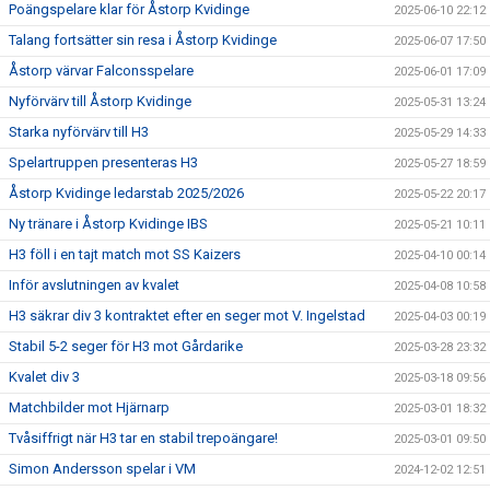
Poängspelare klar för Åstorp Kvidinge
2025-06-10 22:12
Talang fortsätter sin resa i Åstorp Kvidinge
2025-06-07 17:50
Åstorp värvar Falconsspelare
2025-06-01 17:09
Nyförvärv till Åstorp Kvidinge
2025-05-31 13:24
Starka nyförvärv till H3
2025-05-29 14:33
Spelartruppen presenteras H3
2025-05-27 18:59
Åstorp Kvidinge ledarstab 2025/2026
2025-05-22 20:17
Ny tränare i Åstorp Kvidinge IBS
2025-05-21 10:11
H3 föll i en tajt match mot SS Kaizers
2025-04-10 00:14
Inför avslutningen av kvalet
2025-04-08 10:58
H3 säkrar div 3 kontraktet efter en seger mot V. Ingelstad
2025-04-03 00:19
Stabil 5-2 seger för H3 mot Gårdarike
2025-03-28 23:32
Kvalet div 3
2025-03-18 09:56
Matchbilder mot Hjärnarp
2025-03-01 18:32
Tvåsiffrigt när H3 tar en stabil trepoängare!
2025-03-01 09:50
Simon Andersson spelar i VM
2024-12-02 12:51