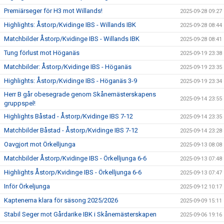
Premiärseger för H3 mot Willands!
2025-09-28 09:27
Highlights: Åstorp/Kvidinge IBS - Willands IBK
2025-09-28 08:44
Matchbilder Åstorp/Kvidinge IBS - Willands IBK
2025-09-28 08:41
Tung förlust mot Höganäs
2025-09-19 23:38
Matchbilder: Åstorp/Kvidinge IBS - Höganäs
2025-09-19 23:35
Highlights: Åstorp/Kvidinge IBS - Höganäs 3-9
2025-09-19 23:34
Herr B går obesegrade genom Skånemästerskapens
2025-09-14 23:55
gruppspel!
Highlights Båstad - Åstorp/Kvidinge IBS 7-12
2025-09-14 23:35
Matchbilder Båstad - Åstorp/Kvidinge IBS 7-12
2025-09-14 23:28
Oavgjort mot Örkelljunga
2025-09-13 08:08
Matchbilder Åstorp/Kvidinge IBS - Örkelljunga 6-6
2025-09-13 07:48
Highlights Åstorp/Kvidinge IBS - Örkelljunga 6-6
2025-09-13 07:47
Inför Örkeljunga
2025-09-12 10:17
Kaptenerna klara för säsong 2025/2026
2025-09-09 15:11
Stabil Seger mot Gårdarike IBK i Skånemästerskapen
2025-09-06 19:16