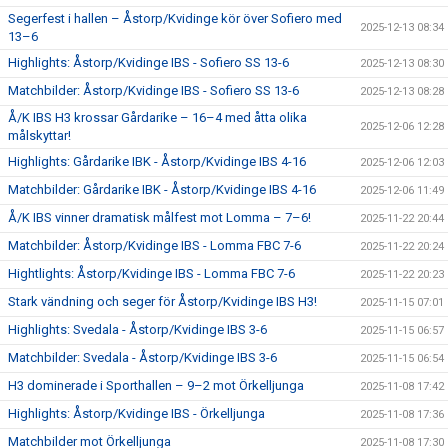
Segerfest i hallen – Åstorp/Kvidinge kör över Sofiero med
2025-12-13 08:34
13–6
Highlights: Åstorp/Kvidinge IBS - Sofiero SS 13-6
2025-12-13 08:30
Matchbilder: Åstorp/Kvidinge IBS - Sofiero SS 13-6
2025-12-13 08:28
Å/K IBS H3 krossar Gårdarike – 16–4 med åtta olika
2025-12-06 12:28
målskyttar!
Highlights: Gårdarike IBK - Åstorp/Kvidinge IBS 4-16
2025-12-06 12:03
Matchbilder: Gårdarike IBK - Åstorp/Kvidinge IBS 4-16
2025-12-06 11:49
Å/K IBS vinner dramatisk målfest mot Lomma – 7–6!
2025-11-22 20:44
Matchbilder: Åstorp/Kvidinge IBS - Lomma FBC 7-6
2025-11-22 20:24
Hightlights: Åstorp/Kvidinge IBS - Lomma FBC 7-6
2025-11-22 20:23
Stark vändning och seger för Åstorp/Kvidinge IBS H3!
2025-11-15 07:01
Highlights: Svedala - Åstorp/Kvidinge IBS 3-6
2025-11-15 06:57
Matchbilder: Svedala - Åstorp/Kvidinge IBS 3-6
2025-11-15 06:54
H3 dominerade i Sporthallen – 9–2 mot Örkelljunga
2025-11-08 17:42
Highlights: Åstorp/Kvidinge IBS - Örkelljunga
2025-11-08 17:36
Matchbilder mot Örkelljunga
2025-11-08 17:30