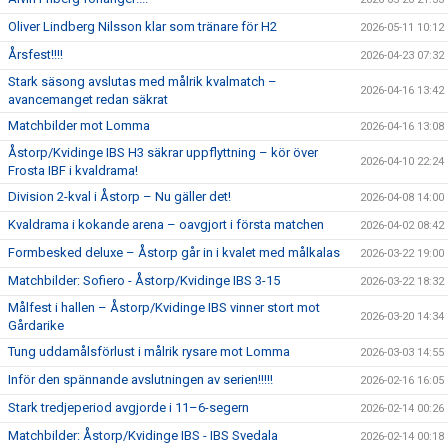
Oliver Lindberg Nilsson klar som tränare för H2
2026-05-11 10:12
Årsfest!!!!
2026-04-23 07:32
Stark säsong avslutas med målrik kvalmatch –
2026-04-16 13:42
avancemanget redan säkrat
Matchbilder mot Lomma
2026-04-16 13:08
Åstorp/Kvidinge IBS H3 säkrar uppflyttning – kör över
2026-04-10 22:24
Frosta IBF i kvaldrama!
Division 2-kval i Åstorp – Nu gäller det!
2026-04-08 14:00
Kvaldrama i kokande arena – oavgjort i första matchen
2026-04-02 08:42
Formbesked deluxe – Åstorp går in i kvalet med målkalas
2026-03-22 19:00
Matchbilder: Sofiero - Åstorp/Kvidinge IBS 3-15
2026-03-22 18:32
Målfest i hallen – Åstorp/Kvidinge IBS vinner stort mot
2026-03-20 14:34
Gårdarike
Tung uddamålsförlust i målrik rysare mot Lomma
2026-03-03 14:55
Inför den spännande avslutningen av serien!!!!!
2026-02-16 16:05
Stark tredjeperiod avgjorde i 11–6-segern
2026-02-14 00:26
Matchbilder: Åstorp/Kvidinge IBS - IBS Svedala
2026-02-14 00:18