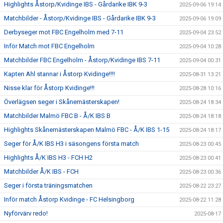
Highlights Åstorp/Kvidinge IBS - Gårdarike IBK 9-3
2025-09-06 19:14
Matchbilder - Åstorp/Kvidinge IBS - Gårdarike IBK 9-3
2025-09-06 19:09
Derbyseger mot FBC Engelholm med 7-11
2025-09-04 23:52
Inför Match mot FBC Engelholm
2025-09-04 10:28
Matchbilder FBC Engelholm - Åstorp/Kvidinge IBS 7-11
2025-09-04 00:31
Kapten Ahl stannar i Åstorp Kvidinge!!!!
2025-08-31 13:21
Nisse klar för Åstorp Kvidinge!!!
2025-08-28 10:16
Överlägsen seger i Skånemästerskapen!
2025-08-24 18:34
Matchbilder Malmö FBC B - Å/K IBS B
2025-08-24 18:18
Highlights Skånemästerskapen Malmö FBC - Å/K IBS 1-15
2025-08-24 18:17
Seger för Å/K IBS H3 i säsongens första match
2025-08-23 00:45
Highlights Å/K IBS H3 - FCH H2
2025-08-23 00:41
Matchbilder Å/K IBS - FCH
2025-08-23 00:36
Seger i första träningsmatchen
2025-08-22 23:27
Inför match Åstorp Kvidinge - FC Helsingborg
2025-08-22 11:28
Nyförvärv redo!
2025-08-17