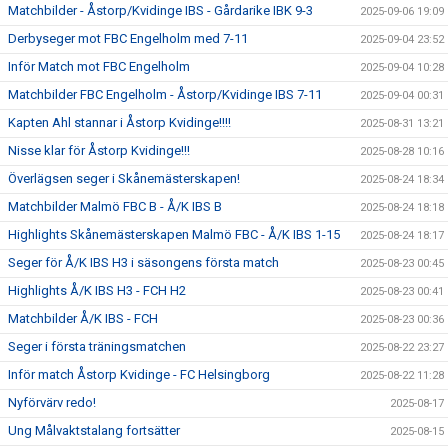
Matchbilder - Åstorp/Kvidinge IBS - Gårdarike IBK 9-3
2025-09-06 19:09
Derbyseger mot FBC Engelholm med 7-11
2025-09-04 23:52
Inför Match mot FBC Engelholm
2025-09-04 10:28
Matchbilder FBC Engelholm - Åstorp/Kvidinge IBS 7-11
2025-09-04 00:31
Kapten Ahl stannar i Åstorp Kvidinge!!!!
2025-08-31 13:21
Nisse klar för Åstorp Kvidinge!!!
2025-08-28 10:16
Överlägsen seger i Skånemästerskapen!
2025-08-24 18:34
Matchbilder Malmö FBC B - Å/K IBS B
2025-08-24 18:18
Highlights Skånemästerskapen Malmö FBC - Å/K IBS 1-15
2025-08-24 18:17
Seger för Å/K IBS H3 i säsongens första match
2025-08-23 00:45
Highlights Å/K IBS H3 - FCH H2
2025-08-23 00:41
Matchbilder Å/K IBS - FCH
2025-08-23 00:36
Seger i första träningsmatchen
2025-08-22 23:27
Inför match Åstorp Kvidinge - FC Helsingborg
2025-08-22 11:28
Nyförvärv redo!
2025-08-17
Ung Målvaktstalang fortsätter
2025-08-15