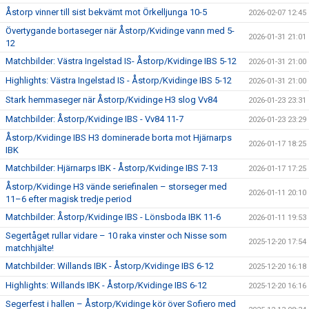
Åstorp vinner till sist bekvämt mot Örkelljunga 10-5
2026-02-07 12:45
Övertygande bortaseger när Åstorp/Kvidinge vann med 5-
2026-01-31 21:01
12
Matchbilder: Västra Ingelstad IS- Åstorp/Kvidinge IBS 5-12
2026-01-31 21:00
Highlights: Västra Ingelstad IS - Åstorp/Kvidinge IBS 5-12
2026-01-31 21:00
Stark hemmaseger när Åstorp/Kvidinge H3 slog Vv84
2026-01-23 23:31
Matchbilder: Åstorp/Kvidinge IBS - Vv84 11-7
2026-01-23 23:29
Åstorp/Kvidinge IBS H3 dominerade borta mot Hjärnarps
2026-01-17 18:25
IBK
Matchbilder: Hjärnarps IBK - Åstorp/Kvidinge IBS 7-13
2026-01-17 17:25
Åstorp/Kvidinge H3 vände seriefinalen – storseger med
2026-01-11 20:10
11–6 efter magisk tredje period
Matchbilder: Åstorp/Kvidinge IBS - Lönsboda IBK 11-6
2026-01-11 19:53
Segertåget rullar vidare – 10 raka vinster och Nisse som
2025-12-20 17:54
matchhjälte!
Matchbilder: Willands IBK - Åstorp/Kvidinge IBS 6-12
2025-12-20 16:18
Highlights: Willands IBK - Åstorp/Kvidinge IBS 6-12
2025-12-20 16:16
Segerfest i hallen – Åstorp/Kvidinge kör över Sofiero med