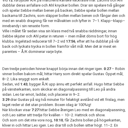
Vid
12:13
bjuder Å/K på matchens kanske vackraste mål. Zachris och Ahl
dubblar deras anfallare och Ahl knycker bollen. Drar sin spelare två gånger
och spelar Sebbe mellan benen på backen, Sebbe spelar bollen mellan
backarna till Zachris, som släpper bollen mellan benen och fångar den och
med en snabb dragning får ner målvakten och lyfter in 7–1. Klapp–klapp–
innebandy i sin renaste form.
Ville i målet får sedan visa sin klass med två snabba räddningar, innan
Sebbe skjuter och Ahl petar in returen – men målet döms bort för hög
klubba. Ingelstad reducerar till 7–2 vid
17:56
, efter att ha dubblat på vår
back och lyckats trycka in bollen framför vårt mål. Men det är mest en
parentes – Å/K dominerar varje byte.
Den tredje perioden hinner knappt börja innan det ringer igen.
0:27
– Robin
vinner bollen bakom mål, hittar Harry som direkt spelar Gustav. Öppet mål,
8–2. Lika snyggt som enkelt.
Sedan, vid
1:43
, bygger Å/K upp ännu ett perfekt anfall. Hugo hittar Sebbe
på vänsterkanten, som skickar en diagonalpassning till Leo på andra
sidan. Leo tar emot, laddar, och placerar in 9–2.
3:29
drar Gustav på sig två minuter för felaktigt avstånd vid ett frislag, men
laget reder ut det utan problem. Boxen idag är 100%ig!
När klockan visar
7:27
hittar Sebbe återigen Leo med en diagonalpassning,
och Leo sätter sitt tredje för kvällen – 10–2. Hattrick och show.
Och som om det inte vore nog,
10:10
, får Zachris bollen på högerkanten,
kliver in och hittar Leo igen. Leo drar till och bollen sitter högt. 11–2. En