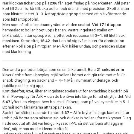
När klockan tickar upp på
12:06
får laget frislag på högerkanten. Ahl petar
kort till Zachris, får tillbaka bollen och drar till med precision. Skottet sitter
som klistrat i nätet. 3–0. Åstorp/Kvidinge spelar med ett självförtroende
som luktar toppform.
Men som så ofta i innebandy vänder vinden snabbt.
Vid 17:16
tappar
hemmalaget bollen högt upp i banan. Västra Ingelstad ställer om
blixtsnabbt, hittar uppspelet i slottet och reducerar till 3–1. Ett litet hack i
maskinen. Strax efter,
18:42
, drar Leo på sig två minuter för obstruktion
efter en kollision på mittplan. Men Å/K håller undan, och perioden slutar
med klar ledning.
Den andra perioden börjar som en smällkaramell. Bara
21 sekunder in
kliver Sebbe fram i boxplay, stjäl bollen i hörnet och går rakt mot mål. En
snabb dragning, en backhand – 4–1! Mål i numerärt underläge, och
publiken ställer sig upp.
Kort därefter,
4:54
, åker en Ingelstadspelare ut för en tackling bakifrån på
Emil. Powerplay för Å/K – och de behöver inte länge för att utnyttja det. Vid
5:47
lyfter Leo elegant över bollen till Friberg, som på volley smäller in 5–1.
Ett mål som får läktarna att tappa hakan.
Spelet fortsätter i rasande tempo.
6:37
– Affe bryter in längs kanten, hittar
Robin på bortre som siktar in sig och dunkar in bollen i första krysset. “Jag
hade scoutat att det var ledigt i kysset i PPt, så det var bara att lägga in
den”, säger han med ett leende efteråt.