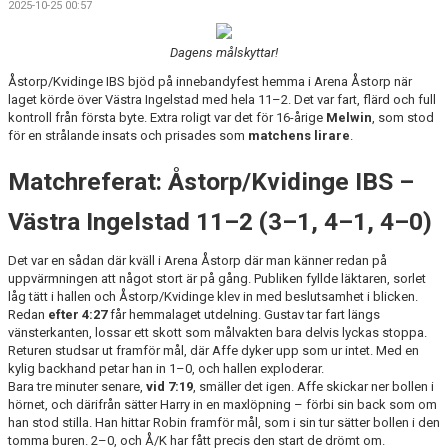
2025-10-25 00:57
BILDGALLERI
Dagens målskyttar!
DOKUMENT
Åstorp/Kvidinge IBS bjöd på innebandyfest hemma i Arena Åstorp när
KONTAKT
laget körde över Västra Ingelstad med hela 11–2. Det var fart, flärd och full
kontroll från första byte. Extra roligt var det för 16-årige
Melwin
, som stod
för en strålande insats och prisades som
matchens lirare
.
Matchreferat: Åstorp/Kvidinge IBS –
Västra Ingelstad 11–2 (3–1, 4–1, 4–0)
Det var en sådan där kväll i Arena Åstorp där man känner redan på
uppvärmningen att något stort är på gång. Publiken fyllde läktaren, sorlet
låg tätt i hallen och Åstorp/Kvidinge klev in med beslutsamhet i blicken.
Redan
efter 4:27
får hemmalaget utdelning. Gustav tar fart längs
vänsterkanten, lossar ett skott som målvakten bara delvis lyckas stoppa.
Returen studsar ut framför mål, där Affe dyker upp som ur intet. Med en
kylig backhand petar han in 1–0, och hallen exploderar.
Bara tre minuter senare,
vid 7:19
, smäller det igen. Affe skickar ner bollen i
hörnet, och därifrån sätter Harry in en maxlöpning – förbi sin back som om
han stod stilla. Han hittar Robin framför mål, som i sin tur sätter bollen i den
tomma buren. 2–0, och Å/K har fått precis den start de drömt om.