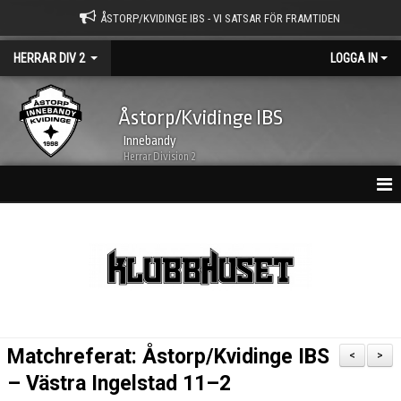
ÅSTORP/KVIDINGE IBS - VI SATSAR FÖR FRAMTIDEN
HERRAR DIV 2
LOGGA IN
Åstorp/Kvidinge IBS
Innebandy
Herrar Division 2
HEM
NYHETER
KALENDER
MATCHER
Matchreferat: Åstorp/Kvidinge IBS
<
>
TRUPPEN
– Västra Ingelstad 11–2