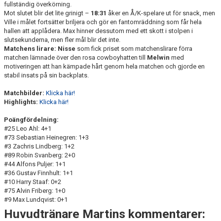
fullständig överkörning.
Mot slutet blir det lite grinigt –
18:31
åker en Å/K-spelare ut för snack, men
Ville i målet fortsätter briljera och gör en fantomräddning som får hela
hallen att applådera. Max hinner dessutom med ett skott i stolpen i
slutsekunderna, men fler mål blir det inte.
Matchens lirare: Nisse
som fick priset som matchenslirare förra
matchen lämnade över den rosa cowboyhatten till
Melwin
med
motiveringen att han kämpade hårt genom hela matchen och gjorde en
stabil insats på sin backplats.
Matchbilder:
Klicka här!
Highlights:
Klicka här!
Poängfördelning:
#25 Leo Ahl: 4+1
#73 Sebastian Heinegren: 1+3
#3 Zachris Lindberg: 1+2
#89 Robin Svanberg: 2+0
#44 Alfons Puljer: 1+1
#36 Gustav Finnhult: 1+1
#10 Harry Staaf: 0+2
#75 Alvin Friberg: 1+0
#9 Max Lundqvist: 0+1
Huvudtränare Martins kommentarer: