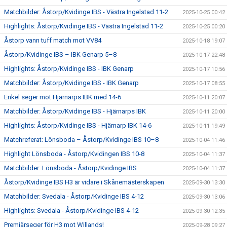
Matchbilder: Åstorp/Kvidinge IBS - Västra Ingelstad 11-2
2025-10-25 00:42
Highlights: Åstorp/Kvidinge IBS - Västra Ingelstad 11-2
2025-10-25 00:20
Åstorp vann tuff match mot VV84
2025-10-18 19:07
Åstorp/Kvidinge IBS – IBK Genarp 5–8
2025-10-17 22:48
Highlights: Åstorp/Kvidinge IBS - IBK Genarp
2025-10-17 10:56
Matchbilder: Åstorp/Kvidinge IBS - IBK Genarp
2025-10-17 08:55
Enkel seger mot Hjärnarps IBK med 14-6
2025-10-11 20:07
Matchbilder: Åstorp/Kvidinge IBS - Hjärnarps IBK
2025-10-11 20:00
Highlights: Åstorp/Kvidinge IBS - Hjärnarp IBK 14-6
2025-10-11 19:49
Matchreferat: Lönsboda – Åstorp/Kvidinge IBS 10–8
2025-10-04 11:46
Highlight Lönsboda - Åstorp/Kvidingen IBS 10-8
2025-10-04 11:37
Matchbilder: Lönsboda - Åstorp/Kvidinge IBS
2025-10-04 11:37
Åstorp/Kvidinge IBS H3 är vidare i Skånemästerskapen
2025-09-30 13:30
Matchbilder: Svedala - Åstorp/Kvidinge IBS 4-12
2025-09-30 13:06
Highlights: Svedala - Åstorp/Kvidinge IBS 4-12
2025-09-30 12:35
Premiärseger för H3 mot Willands!
2025-09-28 09:27