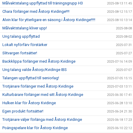
Målvaktstalang uppflyttad till träningsgrupp H3
2025-08-13 11:45
Chara förlänger med Åstorp Kvidinge!!!!
2025-08-12 15:17
Alvin klar för ytterligare en säsong i Åstorp Kvidinge!!!!!
2025-08-10 13:14
Målvaktstalang kliver upp!
2025-08-08
Ung talang uppflyttad
2025-08-02
Lokalt nyförfärv förstärker
2025-07-31
Slitvargen fortsätter!
2025-07-27
Backklippa förlänger med Åstorp Kvidinge
2025-07-16 14:09
Ung talang valde Åstorp/Kvidinge IBS
2025-07-07
Talangen uppflyttad till seniorlag!
2025-07-05 15:15
Trotjänare förlänger med Åstorp Kvidinge
2025-07-03 13:11
Kulturbärare förlänger med sitt Åstorp Kvidinge
2025-06-30 17:41
Hulken klar för Åstorp Kvidinge
2025-06-28 13:10
Egen produkt fortsätter!
2025-06-24 21:30
Trotjänare väljer förlänga med Åstorp Kvidinge
2025-06-18 17:23
Poängspelare klar för Åstorp Kvidinge
2025-06-10 22:12