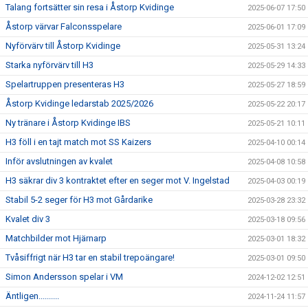
Talang fortsätter sin resa i Åstorp Kvidinge
2025-06-07 17:50
Åstorp värvar Falconsspelare
2025-06-01 17:09
Nyförvärv till Åstorp Kvidinge
2025-05-31 13:24
Starka nyförvärv till H3
2025-05-29 14:33
Spelartruppen presenteras H3
2025-05-27 18:59
Åstorp Kvidinge ledarstab 2025/2026
2025-05-22 20:17
Ny tränare i Åstorp Kvidinge IBS
2025-05-21 10:11
H3 föll i en tajt match mot SS Kaizers
2025-04-10 00:14
Inför avslutningen av kvalet
2025-04-08 10:58
H3 säkrar div 3 kontraktet efter en seger mot V. Ingelstad
2025-04-03 00:19
Stabil 5-2 seger för H3 mot Gårdarike
2025-03-28 23:32
Kvalet div 3
2025-03-18 09:56
Matchbilder mot Hjärnarp
2025-03-01 18:32
Tvåsiffrigt när H3 tar en stabil trepoängare!
2025-03-01 09:50
Simon Andersson spelar i VM
2024-12-02 12:51
Äntligen..........
2024-11-24 11:57