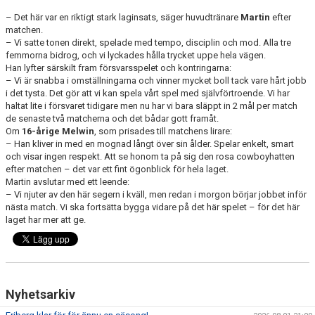
– Det här var en riktigt stark laginsats, säger huvudtränare
Martin
efter
matchen.
– Vi satte tonen direkt, spelade med tempo, disciplin och mod. Alla tre
femmorna bidrog, och vi lyckades hålla trycket uppe hela vägen.
Han lyfter särskilt fram försvarsspelet och kontringarna:
– Vi är snabba i omställningarna och vinner mycket boll tack vare hårt jobb
i det tysta. Det gör att vi kan spela vårt spel med självförtroende. Vi har
haltat lite i försvaret tidigare men nu har vi bara släppt in 2 mål per match
de senaste två matcherna och det bådar gott framåt.
Om
16-årige Melwin
, som prisades till matchens lirare:
– Han kliver in med en mognad långt över sin ålder. Spelar enkelt, smart
och visar ingen respekt. Att se honom ta på sig den rosa cowboyhatten
efter matchen – det var ett fint ögonblick för hela laget.
Martin avslutar med ett leende:
– Vi njuter av den här segern i kväll, men redan i morgon börjar jobbet inför
nästa match. Vi ska fortsätta bygga vidare på det här spelet – för det här
laget har mer att ge.
Nyhetsarkiv