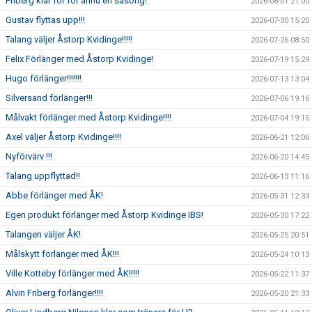
Friberg klar för för ännu en säsong!
2026-08-01 21:00
Gustav flyttas upp!!!
2026-07-30 15:20
Talang väljer Åstorp Kvidinge!!!!!
2026-07-26 08:50
Felix Förlänger med Åstorp Kvidinge!
2026-07-19 15:29
Hugo förlänger!!!!!!!
2026-07-13 13:04
Silversand förlänger!!!
2026-07-06 19:16
Målvakt förlänger med Åstorp Kvidinge!!!!
2026-07-04 19:15
Axel väljer Åstorp Kvidinge!!!!
2026-06-21 12:06
Nyförvärv !!!
2026-06-20 14:45
Talang uppflyttad!!
2026-06-13 11:16
Abbe förlänger med ÅK!
2026-05-31 12:33
Egen produkt förlänger med Åstorp Kvidinge IBS!
2026-05-30 17:22
Talangen väljer ÅK!
2026-05-25 20:51
Målskytt förlänger med ÅK!!!
2026-05-24 10:13
Ville Kotteby förlänger med ÅK!!!!!
2026-05-22 11:37
Alvin Friberg förlänger!!!!
2026-05-20 21:33