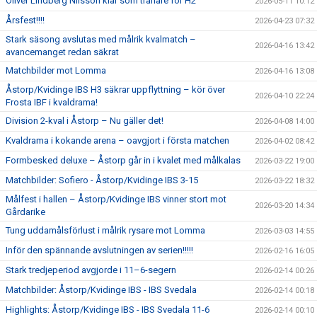
Oliver Lindberg Nilsson klar som tränare för H2
2026-05-11 10:12
Årsfest!!!!
2026-04-23 07:32
Stark säsong avslutas med målrik kvalmatch –
2026-04-16 13:42
avancemanget redan säkrat
Matchbilder mot Lomma
2026-04-16 13:08
Åstorp/Kvidinge IBS H3 säkrar uppflyttning – kör över
2026-04-10 22:24
Frosta IBF i kvaldrama!
Division 2-kval i Åstorp – Nu gäller det!
2026-04-08 14:00
Kvaldrama i kokande arena – oavgjort i första matchen
2026-04-02 08:42
Formbesked deluxe – Åstorp går in i kvalet med målkalas
2026-03-22 19:00
Matchbilder: Sofiero - Åstorp/Kvidinge IBS 3-15
2026-03-22 18:32
Målfest i hallen – Åstorp/Kvidinge IBS vinner stort mot
2026-03-20 14:34
Gårdarike
Tung uddamålsförlust i målrik rysare mot Lomma
2026-03-03 14:55
Inför den spännande avslutningen av serien!!!!!
2026-02-16 16:05
Stark tredjeperiod avgjorde i 11–6-segern
2026-02-14 00:26
Matchbilder: Åstorp/Kvidinge IBS - IBS Svedala
2026-02-14 00:18
Highlights: Åstorp/Kvidinge IBS - IBS Svedala 11-6
2026-02-14 00:10