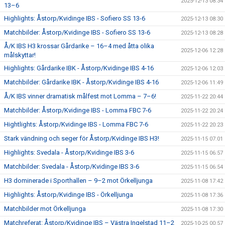
2025-12-13 08:34
13–6
Highlights: Åstorp/Kvidinge IBS - Sofiero SS 13-6
2025-12-13 08:30
Matchbilder: Åstorp/Kvidinge IBS - Sofiero SS 13-6
2025-12-13 08:28
Å/K IBS H3 krossar Gårdarike – 16–4 med åtta olika
2025-12-06 12:28
målskyttar!
Highlights: Gårdarike IBK - Åstorp/Kvidinge IBS 4-16
2025-12-06 12:03
Matchbilder: Gårdarike IBK - Åstorp/Kvidinge IBS 4-16
2025-12-06 11:49
Å/K IBS vinner dramatisk målfest mot Lomma – 7–6!
2025-11-22 20:44
Matchbilder: Åstorp/Kvidinge IBS - Lomma FBC 7-6
2025-11-22 20:24
Hightlights: Åstorp/Kvidinge IBS - Lomma FBC 7-6
2025-11-22 20:23
Stark vändning och seger för Åstorp/Kvidinge IBS H3!
2025-11-15 07:01
Highlights: Svedala - Åstorp/Kvidinge IBS 3-6
2025-11-15 06:57
Matchbilder: Svedala - Åstorp/Kvidinge IBS 3-6
2025-11-15 06:54
H3 dominerade i Sporthallen – 9–2 mot Örkelljunga
2025-11-08 17:42
Highlights: Åstorp/Kvidinge IBS - Örkelljunga
2025-11-08 17:36
Matchbilder mot Örkelljunga
2025-11-08 17:30
Matchreferat: Åstorp/Kvidinge IBS – Västra Ingelstad 11–2
2025-10-25 00:57