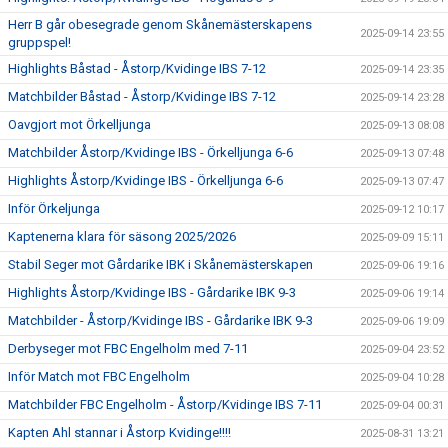
Herr B går obesegrade genom Skånemästerskapens
2025-09-14 23:55
gruppspel!
Highlights Båstad - Åstorp/Kvidinge IBS 7-12
2025-09-14 23:35
Matchbilder Båstad - Åstorp/Kvidinge IBS 7-12
2025-09-14 23:28
Oavgjort mot Örkelljunga
2025-09-13 08:08
Matchbilder Åstorp/Kvidinge IBS - Örkelljunga 6-6
2025-09-13 07:48
Highlights Åstorp/Kvidinge IBS - Örkelljunga 6-6
2025-09-13 07:47
Inför Örkeljunga
2025-09-12 10:17
Kaptenerna klara för säsong 2025/2026
2025-09-09 15:11
Stabil Seger mot Gårdarike IBK i Skånemästerskapen
2025-09-06 19:16
Highlights Åstorp/Kvidinge IBS - Gårdarike IBK 9-3
2025-09-06 19:14
Matchbilder - Åstorp/Kvidinge IBS - Gårdarike IBK 9-3
2025-09-06 19:09
Derbyseger mot FBC Engelholm med 7-11
2025-09-04 23:52
Inför Match mot FBC Engelholm
2025-09-04 10:28
Matchbilder FBC Engelholm - Åstorp/Kvidinge IBS 7-11
2025-09-04 00:31
Kapten Ahl stannar i Åstorp Kvidinge!!!!
2025-08-31 13:21