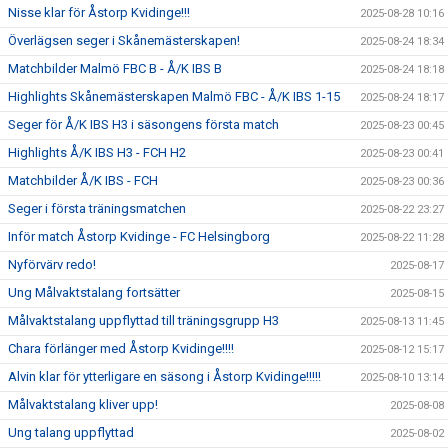
Nisse klar för Åstorp Kvidinge!!!
2025-08-28 10:16
Överlägsen seger i Skånemästerskapen!
2025-08-24 18:34
Matchbilder Malmö FBC B - Å/K IBS B
2025-08-24 18:18
Highlights Skånemästerskapen Malmö FBC - Å/K IBS 1-15
2025-08-24 18:17
Seger för Å/K IBS H3 i säsongens första match
2025-08-23 00:45
Highlights Å/K IBS H3 - FCH H2
2025-08-23 00:41
Matchbilder Å/K IBS - FCH
2025-08-23 00:36
Seger i första träningsmatchen
2025-08-22 23:27
Inför match Åstorp Kvidinge - FC Helsingborg
2025-08-22 11:28
Nyförvärv redo!
2025-08-17
Ung Målvaktstalang fortsätter
2025-08-15
Målvaktstalang uppflyttad till träningsgrupp H3
2025-08-13 11:45
Chara förlänger med Åstorp Kvidinge!!!!
2025-08-12 15:17
Alvin klar för ytterligare en säsong i Åstorp Kvidinge!!!!!
2025-08-10 13:14
Målvaktstalang kliver upp!
2025-08-08
Ung talang uppflyttad
2025-08-02