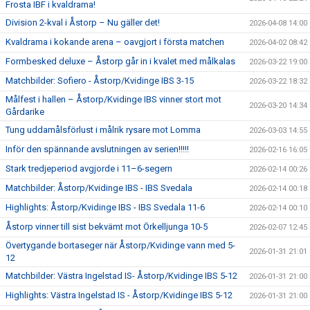
Frosta IBF i kvaldrama!
Division 2-kval i Åstorp – Nu gäller det!
2026-04-08 14:00
Kvaldrama i kokande arena – oavgjort i första matchen
2026-04-02 08:42
Formbesked deluxe – Åstorp går in i kvalet med målkalas
2026-03-22 19:00
Matchbilder: Sofiero - Åstorp/Kvidinge IBS 3-15
2026-03-22 18:32
Målfest i hallen – Åstorp/Kvidinge IBS vinner stort mot
2026-03-20 14:34
Gårdarike
Tung uddamålsförlust i målrik rysare mot Lomma
2026-03-03 14:55
Inför den spännande avslutningen av serien!!!!!
2026-02-16 16:05
Stark tredjeperiod avgjorde i 11–6-segern
2026-02-14 00:26
Matchbilder: Åstorp/Kvidinge IBS - IBS Svedala
2026-02-14 00:18
Highlights: Åstorp/Kvidinge IBS - IBS Svedala 11-6
2026-02-14 00:10
Åstorp vinner till sist bekvämt mot Örkelljunga 10-5
2026-02-07 12:45
Övertygande bortaseger när Åstorp/Kvidinge vann med 5-
2026-01-31 21:01
12
Matchbilder: Västra Ingelstad IS- Åstorp/Kvidinge IBS 5-12
2026-01-31 21:00
Highlights: Västra Ingelstad IS - Åstorp/Kvidinge IBS 5-12
2026-01-31 21:00