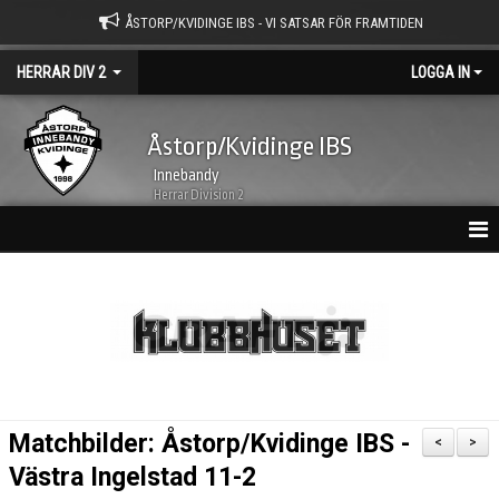
ÅSTORP/KVIDINGE IBS - VI SATSAR FÖR FRAMTIDEN
HERRAR DIV 2
LOGGA IN
Åstorp/Kvidinge IBS
Innebandy
Herrar Division 2
HEM
NYHETER
KALENDER
MATCHER
Matchbilder: Åstorp/Kvidinge IBS -
<
>
TRUPPEN
Västra Ingelstad 11-2