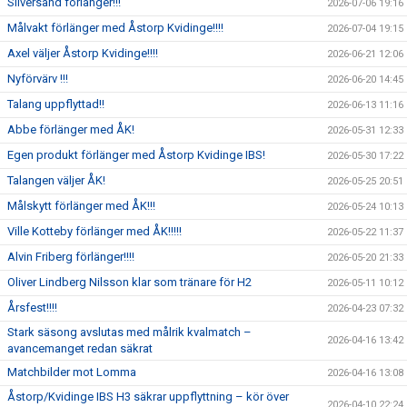
Silversand förlänger!!!
2026-07-06 19:16
Målvakt förlänger med Åstorp Kvidinge!!!!
2026-07-04 19:15
Axel väljer Åstorp Kvidinge!!!!
2026-06-21 12:06
Nyförvärv !!!
2026-06-20 14:45
Talang uppflyttad!!
2026-06-13 11:16
Abbe förlänger med ÅK!
2026-05-31 12:33
Egen produkt förlänger med Åstorp Kvidinge IBS!
2026-05-30 17:22
Talangen väljer ÅK!
2026-05-25 20:51
Målskytt förlänger med ÅK!!!
2026-05-24 10:13
Ville Kotteby förlänger med ÅK!!!!!
2026-05-22 11:37
Alvin Friberg förlänger!!!!
2026-05-20 21:33
Oliver Lindberg Nilsson klar som tränare för H2
2026-05-11 10:12
Årsfest!!!!
2026-04-23 07:32
Stark säsong avslutas med målrik kvalmatch –
2026-04-16 13:42
avancemanget redan säkrat
Matchbilder mot Lomma
2026-04-16 13:08
Åstorp/Kvidinge IBS H3 säkrar uppflyttning – kör över
2026-04-10 22:24