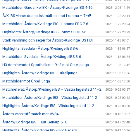
Matchbilder: Gårdarike IBK - Åstorp/Kvidinge IBS 4-16
2025-12-06 11:49
Å/K IBS vinner dramatisk målfest mot Lomma – 7–6!
2025-11-22 20:44
Matchbilder: Åstorp/Kvidinge IBS - Lomma FBC 7-6
2025-11-22 20:24
Hightlights: Åstorp/Kvidinge IBS - Lomma FBC 7-6
2025-11-22 20:23
Stark vändning och seger för Åstorp/Kvidinge IBS H3!
2025-11-15 07:01
Highlights: Svedala - Åstorp/Kvidinge IBS 3-6
2025-11-15 06:57
Matchbilder: Svedala - Åstorp/Kvidinge IBS 3-6
2025-11-15 06:54
H3 dominerade i Sporthallen – 9–2 mot Örkelljunga
2025-11-08 17:42
Highlights: Åstorp/Kvidinge IBS - Örkelljunga
2025-11-08 17:36
Matchbilder mot Örkelljunga
2025-11-08 17:30
Matchreferat: Åstorp/Kvidinge IBS – Västra Ingelstad 11–2
2025-10-25 00:57
Matchbilder: Åstorp/Kvidinge IBS - Västra Ingelstad 11-2
2025-10-25 00:42
Highlights: Åstorp/Kvidinge IBS - Västra Ingelstad 11-2
2025-10-25 00:20
Åstorp vann tuff match mot VV84
2025-10-18 19:07
Åstorp/Kvidinge IBS – IBK Genarp 5–8
2025-10-17 22:48
Highlights: Åstorp/Kvidinge IBS - IBK Genarp
2025-10-17 10:56