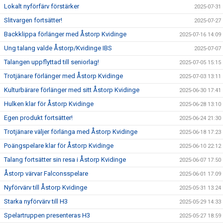
Lokalt nyförfärv förstärker
2025-07-31
Slitvargen fortsätter!
2025-07-27
Backklippa förlänger med Åstorp Kvidinge
2025-07-16 14:09
Ung talang valde Åstorp/Kvidinge IBS
2025-07-07
Talangen uppflyttad till seniorlag!
2025-07-05 15:15
Trotjänare förlänger med Åstorp Kvidinge
2025-07-03 13:11
Kulturbärare förlänger med sitt Åstorp Kvidinge
2025-06-30 17:41
Hulken klar för Åstorp Kvidinge
2025-06-28 13:10
Egen produkt fortsätter!
2025-06-24 21:30
Trotjänare väljer förlänga med Åstorp Kvidinge
2025-06-18 17:23
Poängspelare klar för Åstorp Kvidinge
2025-06-10 22:12
Talang fortsätter sin resa i Åstorp Kvidinge
2025-06-07 17:50
Åstorp värvar Falconsspelare
2025-06-01 17:09
Nyförvärv till Åstorp Kvidinge
2025-05-31 13:24
Starka nyförvärv till H3
2025-05-29 14:33
Spelartruppen presenteras H3
2025-05-27 18:59