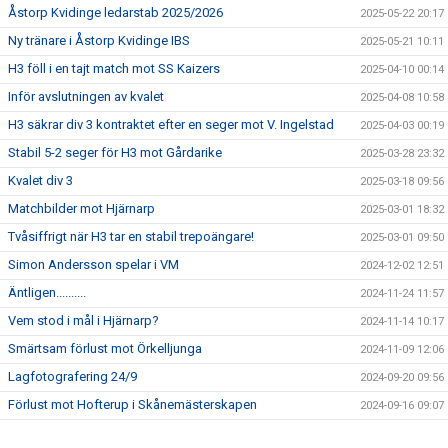
Åstorp Kvidinge ledarstab 2025/2026
2025-05-22 20:17
Ny tränare i Åstorp Kvidinge IBS
2025-05-21 10:11
H3 föll i en tajt match mot SS Kaizers
2025-04-10 00:14
Inför avslutningen av kvalet
2025-04-08 10:58
H3 säkrar div 3 kontraktet efter en seger mot V. Ingelstad
2025-04-03 00:19
Stabil 5-2 seger för H3 mot Gårdarike
2025-03-28 23:32
Kvalet div 3
2025-03-18 09:56
Matchbilder mot Hjärnarp
2025-03-01 18:32
Tvåsiffrigt när H3 tar en stabil trepoängare!
2025-03-01 09:50
Simon Andersson spelar i VM
2024-12-02 12:51
Äntligen..........
2024-11-24 11:57
Vem stod i mål i Hjärnarp?
2024-11-14 10:17
Smärtsam förlust mot Örkelljunga
2024-11-09 12:06
Lagfotografering 24/9
2024-09-20 09:56
Förlust mot Hofterup i Skånemästerskapen
2024-09-16 09:07
Ny tränarduo för H3!
2024-06-29 20:47