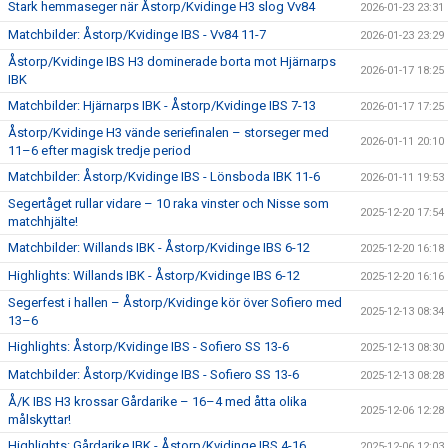
Stark hemmaseger när Åstorp/Kvidinge H3 slog Vv84
2026-01-23 23:31
Matchbilder: Åstorp/Kvidinge IBS - Vv84 11-7
2026-01-23 23:29
Åstorp/Kvidinge IBS H3 dominerade borta mot Hjärnarps
2026-01-17 18:25
IBK
Matchbilder: Hjärnarps IBK - Åstorp/Kvidinge IBS 7-13
2026-01-17 17:25
Åstorp/Kvidinge H3 vände seriefinalen – storseger med
2026-01-11 20:10
11–6 efter magisk tredje period
Matchbilder: Åstorp/Kvidinge IBS - Lönsboda IBK 11-6
2026-01-11 19:53
Segertåget rullar vidare – 10 raka vinster och Nisse som
2025-12-20 17:54
matchhjälte!
Matchbilder: Willands IBK - Åstorp/Kvidinge IBS 6-12
2025-12-20 16:18
Highlights: Willands IBK - Åstorp/Kvidinge IBS 6-12
2025-12-20 16:16
Segerfest i hallen – Åstorp/Kvidinge kör över Sofiero med
2025-12-13 08:34
13–6
Highlights: Åstorp/Kvidinge IBS - Sofiero SS 13-6
2025-12-13 08:30
Matchbilder: Åstorp/Kvidinge IBS - Sofiero SS 13-6
2025-12-13 08:28
Å/K IBS H3 krossar Gårdarike – 16–4 med åtta olika
2025-12-06 12:28
målskyttar!
Highlights: Gårdarike IBK - Åstorp/Kvidinge IBS 4-16
2025-12-06 12:03