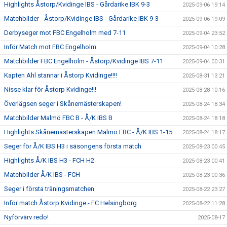
Highlights Åstorp/Kvidinge IBS - Gårdarike IBK 9-3
2025-09-06 19:14
Matchbilder - Åstorp/Kvidinge IBS - Gårdarike IBK 9-3
2025-09-06 19:09
Derbyseger mot FBC Engelholm med 7-11
2025-09-04 23:52
Inför Match mot FBC Engelholm
2025-09-04 10:28
Matchbilder FBC Engelholm - Åstorp/Kvidinge IBS 7-11
2025-09-04 00:31
Kapten Ahl stannar i Åstorp Kvidinge!!!!
2025-08-31 13:21
Nisse klar för Åstorp Kvidinge!!!
2025-08-28 10:16
Överlägsen seger i Skånemästerskapen!
2025-08-24 18:34
Matchbilder Malmö FBC B - Å/K IBS B
2025-08-24 18:18
Highlights Skånemästerskapen Malmö FBC - Å/K IBS 1-15
2025-08-24 18:17
Seger för Å/K IBS H3 i säsongens första match
2025-08-23 00:45
Highlights Å/K IBS H3 - FCH H2
2025-08-23 00:41
Matchbilder Å/K IBS - FCH
2025-08-23 00:36
Seger i första träningsmatchen
2025-08-22 23:27
Inför match Åstorp Kvidinge - FC Helsingborg
2025-08-22 11:28
Nyförvärv redo!
2025-08-17