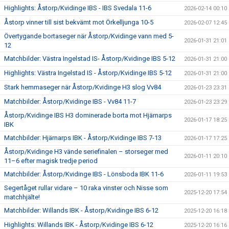
Highlights: Åstorp/Kvidinge IBS - IBS Svedala 11-6
2026-02-14 00:10
Åstorp vinner till sist bekvämt mot Örkelljunga 10-5
2026-02-07 12:45
Övertygande bortaseger när Åstorp/Kvidinge vann med 5-
2026-01-31 21:01
12
Matchbilder: Västra Ingelstad IS- Åstorp/Kvidinge IBS 5-12
2026-01-31 21:00
Highlights: Västra Ingelstad IS - Åstorp/Kvidinge IBS 5-12
2026-01-31 21:00
Stark hemmaseger när Åstorp/Kvidinge H3 slog Vv84
2026-01-23 23:31
Matchbilder: Åstorp/Kvidinge IBS - Vv84 11-7
2026-01-23 23:29
Åstorp/Kvidinge IBS H3 dominerade borta mot Hjärnarps
2026-01-17 18:25
IBK
Matchbilder: Hjärnarps IBK - Åstorp/Kvidinge IBS 7-13
2026-01-17 17:25
Åstorp/Kvidinge H3 vände seriefinalen – storseger med
2026-01-11 20:10
11–6 efter magisk tredje period
Matchbilder: Åstorp/Kvidinge IBS - Lönsboda IBK 11-6
2026-01-11 19:53
Segertåget rullar vidare – 10 raka vinster och Nisse som
2025-12-20 17:54
matchhjälte!
Matchbilder: Willands IBK - Åstorp/Kvidinge IBS 6-12
2025-12-20 16:18
Highlights: Willands IBK - Åstorp/Kvidinge IBS 6-12
2025-12-20 16:16