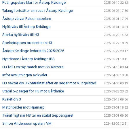
Poängspelare klar för Åstorp Kvidinge
2025-06-10 22:12
Talang fortsätter sin resa i Åstorp Kvidinge
2025-06-07 17:50
Åstorp värvar Falconsspelare
2025-06-01 17:09
Nyförvärv till Åstorp Kvidinge
2025-05-31 13:24
Starka nyförvärv till H3
2025-05-29 14:33
Spelartruppen presenteras H3
2025-05-27 18:59
Åstorp Kvidinge ledarstab 2025/2026
2025-05-22 20:17
Ny tränare i Åstorp Kvidinge IBS
2025-05-21 10:11
H3 föll i en tajt match mot SS Kaizers
2025-04-10 00:14
Inför avslutningen av kvalet
2025-04-08 10:58
H3 säkrar div 3 kontraktet efter en seger mot V. Ingelstad
2025-04-03 00:19
Stabil 5-2 seger för H3 mot Gårdarike
2025-03-28 23:32
Kvalet div 3
2025-03-18 09:56
Matchbilder mot Hjärnarp
2025-03-01 18:32
Tvåsiffrigt när H3 tar en stabil trepoängare!
2025-03-01 09:50
Simon Andersson spelar i VM
2024-12-02 12:51