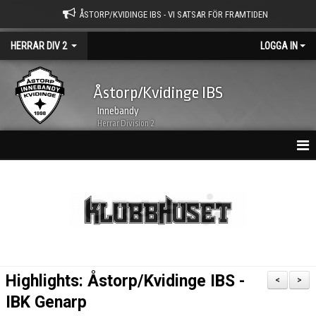
ÅSTORP/KVIDINGE IBS - VI SATSAR FÖR FRAMTIDEN
HERRAR DIV 2
LOGGA IN
Åstorp/Kvidinge IBS
Innebandy
Herrar Division 2
HEM
NYHETER
KALENDER
MATCHER
Highlights: Åstorp/Kvidinge IBS -
<
>
TRUPPEN
IBK Genarp