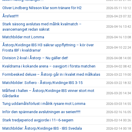
Oliver Lindberg Nilsson klar som tränare för H2
2026-05-11 10:12
Årsfest!!!!
2026-04-23 07:32
Stark säsong avslutas med målrik kvalmatch –
2026-04-16 13:42
avancemanget redan säkrat
Matchbilder mot Lomma
2026-04-16 13:08
Åstorp/Kvidinge IBS H3 säkrar uppflyttning – kör över
2026-04-10 22:24
Frosta IBF i kvaldrama!
Division 2-kval i Åstorp – Nu gäller det!
2026-04-08 14:00
Kvaldrama i kokande arena – oavgjort i första matchen
2026-04-02 08:42
Formbesked deluxe – Åstorp går in i kvalet med målkalas
2026-03-22 19:00
Matchbilder: Sofiero - Åstorp/Kvidinge IBS 3-15
2026-03-22 18:32
Målfest i hallen – Åstorp/Kvidinge IBS vinner stort mot
2026-03-20 14:34
Gårdarike
Tung uddamålsförlust i målrik rysare mot Lomma
2026-03-03 14:55
Inför den spännande avslutningen av serien!!!!!
2026-02-16 16:05
Stark tredjeperiod avgjorde i 11–6-segern
2026-02-14 00:26
Matchbilder: Åstorp/Kvidinge IBS - IBS Svedala
2026-02-14 00:18