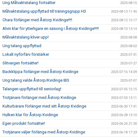
Ung Målvaktstalang fortsätter
2025-08-15
Målvaktstalang uppflyttad till träningsgrupp H3
2025-08-13 11:45
Chara förlänger med Åstorp Kvidinge!!!!
2025-08-12 15:17
Alvin klar för ytterligare en säsong i Åstorp Kvidinge!!!!!
2025-08-10 13:14
Målvaktstalang kliver upp!
2025-08-08
Ung talang uppflyttad
2025-08-02
Lokalt nyförfärv förstärker
2025-07-31
Slitvargen fortsätter!
2025-07-27
Backklippa förlänger med Åstorp Kvidinge
2025-07-16 14:09
Ung talang valde Åstorp/Kvidinge IBS
2025-07-07
Talangen uppflyttad till seniorlag!
2025-07-05 15:15
Trotjänare förlänger med Åstorp Kvidinge
2025-07-03 13:11
Kulturbärare förlänger med sitt Åstorp Kvidinge
2025-06-30 17:41
Hulken klar för Åstorp Kvidinge
2025-06-28 13:10
Egen produkt fortsätter!
2025-06-24 21:30
Trotjänare väljer förlänga med Åstorp Kvidinge
2025-06-18 17:23