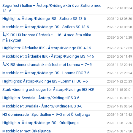
Segerfest i hallen – Åstorp/Kvidinge kör över Sofiero med
2025-12-13 08:34
13–6
Highlights: Åstorp/Kvidinge IBS - Sofiero SS 13-6
2025-12-13 08:30
Matchbilder: Åstorp/Kvidinge IBS - Sofiero SS 13-6
2025-12-13 08:28
Å/K IBS H3 krossar Gårdarike – 16–4 med åtta olika
2025-12-06 12:28
målskyttar!
Highlights: Gårdarike IBK - Åstorp/Kvidinge IBS 4-16
2025-12-06 12:03
Matchbilder: Gårdarike IBK - Åstorp/Kvidinge IBS 4-16
2025-12-06 11:49
Å/K IBS vinner dramatisk målfest mot Lomma – 7–6!
2025-11-22 20:44
Matchbilder: Åstorp/Kvidinge IBS - Lomma FBC 7-6
2025-11-22 20:24
Hightlights: Åstorp/Kvidinge IBS - Lomma FBC 7-6
2025-11-22 20:23
Stark vändning och seger för Åstorp/Kvidinge IBS H3!
2025-11-15 07:01
Highlights: Svedala - Åstorp/Kvidinge IBS 3-6
2025-11-15 06:57
Matchbilder: Svedala - Åstorp/Kvidinge IBS 3-6
2025-11-15 06:54
H3 dominerade i Sporthallen – 9–2 mot Örkelljunga
2025-11-08 17:42
Highlights: Åstorp/Kvidinge IBS - Örkelljunga
2025-11-08 17:36
Matchbilder mot Örkelljunga
2025-11-08 17:30