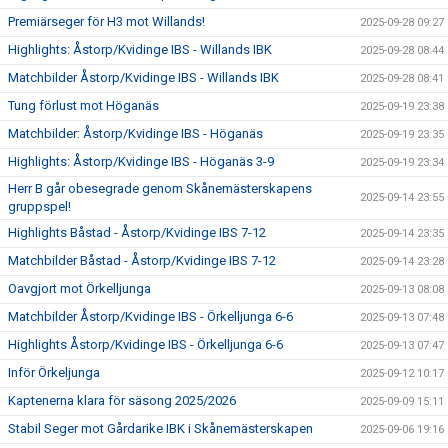
Premiärseger för H3 mot Willands!
2025-09-28 09:27
Highlights: Åstorp/Kvidinge IBS - Willands IBK
2025-09-28 08:44
Matchbilder Åstorp/Kvidinge IBS - Willands IBK
2025-09-28 08:41
Tung förlust mot Höganäs
2025-09-19 23:38
Matchbilder: Åstorp/Kvidinge IBS - Höganäs
2025-09-19 23:35
Highlights: Åstorp/Kvidinge IBS - Höganäs 3-9
2025-09-19 23:34
Herr B går obesegrade genom Skånemästerskapens
2025-09-14 23:55
gruppspel!
Highlights Båstad - Åstorp/Kvidinge IBS 7-12
2025-09-14 23:35
Matchbilder Båstad - Åstorp/Kvidinge IBS 7-12
2025-09-14 23:28
Oavgjort mot Örkelljunga
2025-09-13 08:08
Matchbilder Åstorp/Kvidinge IBS - Örkelljunga 6-6
2025-09-13 07:48
Highlights Åstorp/Kvidinge IBS - Örkelljunga 6-6
2025-09-13 07:47
Inför Örkeljunga
2025-09-12 10:17
Kaptenerna klara för säsong 2025/2026
2025-09-09 15:11
Stabil Seger mot Gårdarike IBK i Skånemästerskapen
2025-09-06 19:16