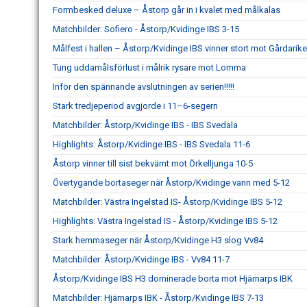
Formbesked deluxe – Åstorp går in i kvalet med målkalas
Matchbilder: Sofiero - Åstorp/Kvidinge IBS 3-15
Målfest i hallen – Åstorp/Kvidinge IBS vinner stort mot Gårdarike
Tung uddamålsförlust i målrik rysare mot Lomma
Inför den spännande avslutningen av serien!!!!!
Stark tredjeperiod avgjorde i 11–6-segern
Matchbilder: Åstorp/Kvidinge IBS - IBS Svedala
Highlights: Åstorp/Kvidinge IBS - IBS Svedala 11-6
Åstorp vinner till sist bekvämt mot Örkelljunga 10-5
Övertygande bortaseger när Åstorp/Kvidinge vann med 5-12
Matchbilder: Västra Ingelstad IS- Åstorp/Kvidinge IBS 5-12
Highlights: Västra Ingelstad IS - Åstorp/Kvidinge IBS 5-12
Stark hemmaseger när Åstorp/Kvidinge H3 slog Vv84
Matchbilder: Åstorp/Kvidinge IBS - Vv84 11-7
Åstorp/Kvidinge IBS H3 dominerade borta mot Hjärnarps IBK
Matchbilder: Hjärnarps IBK - Åstorp/Kvidinge IBS 7-13