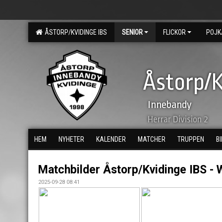
ÅSTORP/KVIDINGE IBS
SENIOR
FLICKOR
POJK
Åstorp/K
Innebandy
Herrar Division 2
HEM
NYHETER
KALENDER
MATCHER
TRUPPEN
B
Matchbilder Åstorp/Kvidinge IBS - W
2025-09-28 08:41