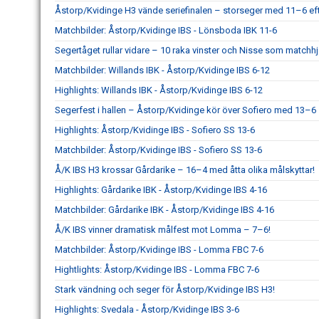
Åstorp/Kvidinge H3 vände seriefinalen – storseger med 11–6 eft
Matchbilder: Åstorp/Kvidinge IBS - Lönsboda IBK 11-6
Segertåget rullar vidare – 10 raka vinster och Nisse som matchhj
Matchbilder: Willands IBK - Åstorp/Kvidinge IBS 6-12
Highlights: Willands IBK - Åstorp/Kvidinge IBS 6-12
Segerfest i hallen – Åstorp/Kvidinge kör över Sofiero med 13–6
Highlights: Åstorp/Kvidinge IBS - Sofiero SS 13-6
Matchbilder: Åstorp/Kvidinge IBS - Sofiero SS 13-6
Å/K IBS H3 krossar Gårdarike – 16–4 med åtta olika målskyttar!
Highlights: Gårdarike IBK - Åstorp/Kvidinge IBS 4-16
Matchbilder: Gårdarike IBK - Åstorp/Kvidinge IBS 4-16
Å/K IBS vinner dramatisk målfest mot Lomma – 7–6!
Matchbilder: Åstorp/Kvidinge IBS - Lomma FBC 7-6
Hightlights: Åstorp/Kvidinge IBS - Lomma FBC 7-6
Stark vändning och seger för Åstorp/Kvidinge IBS H3!
Highlights: Svedala - Åstorp/Kvidinge IBS 3-6