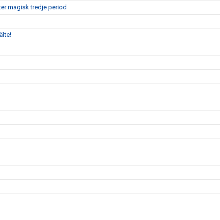
er magisk tredje period
älte!