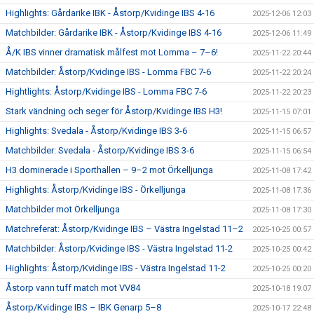
Highlights: Gårdarike IBK - Åstorp/Kvidinge IBS 4-16
2025-12-06 12:03
Matchbilder: Gårdarike IBK - Åstorp/Kvidinge IBS 4-16
2025-12-06 11:49
Å/K IBS vinner dramatisk målfest mot Lomma – 7–6!
2025-11-22 20:44
Matchbilder: Åstorp/Kvidinge IBS - Lomma FBC 7-6
2025-11-22 20:24
Hightlights: Åstorp/Kvidinge IBS - Lomma FBC 7-6
2025-11-22 20:23
Stark vändning och seger för Åstorp/Kvidinge IBS H3!
2025-11-15 07:01
Highlights: Svedala - Åstorp/Kvidinge IBS 3-6
2025-11-15 06:57
Matchbilder: Svedala - Åstorp/Kvidinge IBS 3-6
2025-11-15 06:54
H3 dominerade i Sporthallen – 9–2 mot Örkelljunga
2025-11-08 17:42
Highlights: Åstorp/Kvidinge IBS - Örkelljunga
2025-11-08 17:36
Matchbilder mot Örkelljunga
2025-11-08 17:30
Matchreferat: Åstorp/Kvidinge IBS – Västra Ingelstad 11–2
2025-10-25 00:57
Matchbilder: Åstorp/Kvidinge IBS - Västra Ingelstad 11-2
2025-10-25 00:42
Highlights: Åstorp/Kvidinge IBS - Västra Ingelstad 11-2
2025-10-25 00:20
Åstorp vann tuff match mot VV84
2025-10-18 19:07
Åstorp/Kvidinge IBS – IBK Genarp 5–8
2025-10-17 22:48