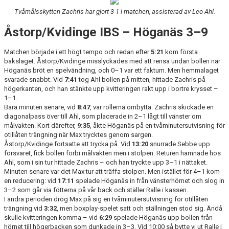
BILDGALLERI
Tvåmålsskytten Zachris har gjort 3-1 i matchen, assisterad av Leo Ahl.
Åstorp/Kvidinge IBS – Höganäs 3–9
DOKUMENT
KONTAKT
Matchen började i ett högt tempo och redan efter
5:21
kom första
bakslaget. Åstorp/Kvidinge misslyckades med att rensa undan bollen när
Höganäs bröt en spelvändning, och 0–1 var ett faktum. Men hemmalaget
svarade snabbt. Vid
7:41
tog Ahl bollen på mitten, hittade Zachris på
högerkanten, och han stänkte upp kvitteringen rakt upp i bortre krysset –
1–1.
Bara minuten senare, vid
8:47
, var rollerna ombytta. Zachris skickade en
diagonalpass över till Ahl, som placerade in 2–1 lågt till vänster om
målvakten. Kort därefter,
9:35
, åkte Höganäs på en tvåminutersutvisning för
otillåten trängning när Max trycktes genom sargen.
Åstorp/Kvidinge fortsatte att trycka på. Vid
13:20
snurrade Sebbe upp
försvaret, fick bollen förbi målvakten men i stolpen. Returen hamnade hos
Ahl, som i sin tur hittade Zachris – och han tryckte upp 3–1 i nättaket.
Minuten senare var det Max tur att träffa stolpen. Men istället för 4–1 kom
en reducering: vid
17:11
spelade Höganäs in från vänsterhörnet och slog in
3–2 som går via fötterna på vår back och ställer Ralle i kassen.
I andra perioden drog Max på sig en tvåminutersutvisning för otillåten
trängning vid
3:32
, men boxplay-spelet satt och ställningen stod sig. Ändå
skulle kvitteringen komma – vid
6:29
spelade Höganäs upp bollen från
hörnet till högerbacken som dunkade in 3–3. Vid 10:00 så bytte vi ut Ralle i