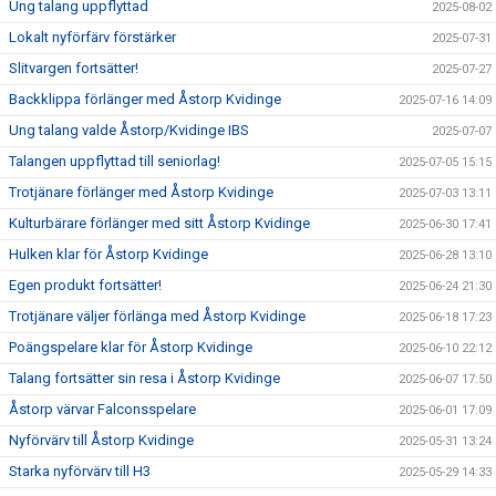
Ung talang uppflyttad
2025-08-02
Lokalt nyförfärv förstärker
2025-07-31
Slitvargen fortsätter!
2025-07-27
Backklippa förlänger med Åstorp Kvidinge
2025-07-16 14:09
Ung talang valde Åstorp/Kvidinge IBS
2025-07-07
Talangen uppflyttad till seniorlag!
2025-07-05 15:15
Trotjänare förlänger med Åstorp Kvidinge
2025-07-03 13:11
Kulturbärare förlänger med sitt Åstorp Kvidinge
2025-06-30 17:41
Hulken klar för Åstorp Kvidinge
2025-06-28 13:10
Egen produkt fortsätter!
2025-06-24 21:30
Trotjänare väljer förlänga med Åstorp Kvidinge
2025-06-18 17:23
Poängspelare klar för Åstorp Kvidinge
2025-06-10 22:12
Talang fortsätter sin resa i Åstorp Kvidinge
2025-06-07 17:50
Åstorp värvar Falconsspelare
2025-06-01 17:09
Nyförvärv till Åstorp Kvidinge
2025-05-31 13:24
Starka nyförvärv till H3
2025-05-29 14:33