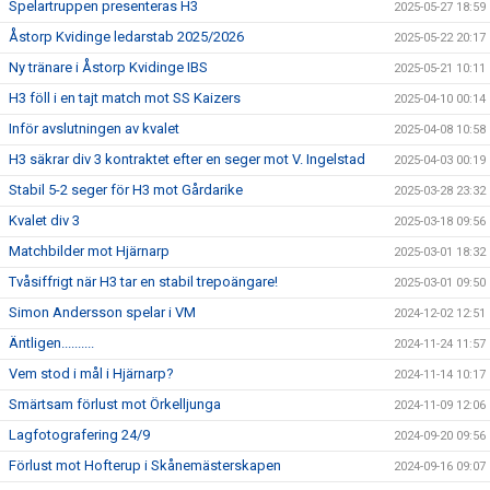
Spelartruppen presenteras H3
2025-05-27 18:59
Åstorp Kvidinge ledarstab 2025/2026
2025-05-22 20:17
Ny tränare i Åstorp Kvidinge IBS
2025-05-21 10:11
H3 föll i en tajt match mot SS Kaizers
2025-04-10 00:14
Inför avslutningen av kvalet
2025-04-08 10:58
H3 säkrar div 3 kontraktet efter en seger mot V. Ingelstad
2025-04-03 00:19
Stabil 5-2 seger för H3 mot Gårdarike
2025-03-28 23:32
Kvalet div 3
2025-03-18 09:56
Matchbilder mot Hjärnarp
2025-03-01 18:32
Tvåsiffrigt när H3 tar en stabil trepoängare!
2025-03-01 09:50
Simon Andersson spelar i VM
2024-12-02 12:51
Äntligen..........
2024-11-24 11:57
Vem stod i mål i Hjärnarp?
2024-11-14 10:17
Smärtsam förlust mot Örkelljunga
2024-11-09 12:06
Lagfotografering 24/9
2024-09-20 09:56
Förlust mot Hofterup i Skånemästerskapen
2024-09-16 09:07