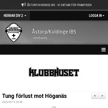
ÅSTORP/KVIDINGE IBS - VI SATSAR FÖR FRAMTIDEN
HERRAR DIV 2
LOGGA IN
Åstorp/Kvidinge IBS
Innebandy
Herrar Division 2
HEM
NYHETER
KALENDER
MATCHER
Tung förlust mot Höganäs
<
>
TRUPPEN
2025-09-19 23:38