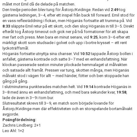
målet mot Emil då de delade på matchen.
Den tredje perioden blev tung för Åstorp/Kvidinge. Redan vid
2:49
tog
gästerna ledningen, 3–4, efter ett inspel från back till forward. Emil stod för
en vass reflexräddning i fickan, men Höganäs fortsatte att trumma på. Vid
8:33
släppte Emil retur på ett skott, och den slog Höganäs in till 3–5. Direkt
efteråt tog Åstorp timeout och gick ner på två formationer för att skapa
mer fart och press. Men bara en minut senare, vid
9:25
, kom 3–6 efter ett
märkligt skott som studsade i golvet och upp i bortre krysset – ett rent
lyckoträffsmål.
Höganäs fortsatte utnyttja sina chanser. Vid
10:52
tappade Åstorp bollen i
anfallet, gästerna kontrade och satte 3–7 med en enhandsfattning. När
klockan passerade sexton minuter plockade hemmalaget ut målvakten
och satsade allt framåt. Pressen var tung, skotten många, men Höganäs
målvakt stod i vägen för allt – med händer, fötter och ben stoppade han
gång på gång.
I slutminuterna punkterades matchen helt. Vid
19:14
kontrade Höganäs in
3–8 med ännu en enhandsfattning, och med bara sekunder kvar,
19:58
,
lade de även in 3–9 i tom bur.
Slutresultatet skrevs till 3–9, en match som började lovande för
Åstorp/Kvidinge men där effektiviteten och en storspelande bortamålvakt
avgjorde.
Poängfördelning:
Zachris Lindberg: 2+1
Leo Ahl: 1+2