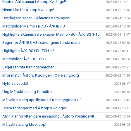
Kapten Ahl stannar i Åstorp Kvidinge!!!!
2025-08-31 13:21
Nisse klar för Åstorp Kvidinge!!!
2025-08-28 10:16
Överlägsen seger i Skånemästerskapen!
2025-08-24 18:34
Matchbilder Malmö FBC B - Å/K IBS B
2025-08-24 18:18
Highlights Skånemästerskapen Malmö FBC - Å/K IBS 1-15
2025-08-24 18:17
Seger för Å/K IBS H3 i säsongens första match
2025-08-23 00:45
Highlights Å/K IBS H3 - FCH H2
2025-08-23 00:41
Matchbilder Å/K IBS - FCH
2025-08-23 00:36
Seger i första träningsmatchen
2025-08-22 23:27
Inför match Åstorp Kvidinge - FC Helsingborg
2025-08-22 11:28
Nyförvärv redo!
2025-08-17
Ung Målvaktstalang fortsätter
2025-08-15
Målvaktstalang uppflyttad till träningsgrupp H3
2025-08-13 11:45
Chara förlänger med Åstorp Kvidinge!!!!
2025-08-12 15:17
Alvin klar för ytterligare en säsong i Åstorp Kvidinge!!!!!
2025-08-10 13:14
Målvaktstalang kliver upp!
2025-08-08