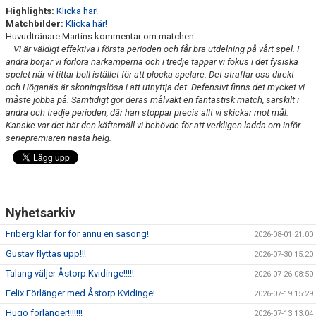
Highlights:
Klicka här!
Matchbilder:
Klicka här!
Huvudtränare Martins kommentar om matchen:
– Vi är väldigt effektiva i första perioden och får bra utdelning på vårt spel. I
andra börjar vi förlora närkamperna och i tredje tappar vi fokus i det fysiska
spelet när vi tittar boll istället för att plocka spelare. Det straffar oss direkt
och Höganäs är skoningslösa i att utnyttja det. Defensivt finns det mycket vi
måste jobba på. Samtidigt gör deras målvakt en fantastisk match, särskilt i
andra och tredje perioden, där han stoppar precis allt vi skickar mot mål.
Kanske var det här den käftsmäll vi behövde för att verkligen ladda om inför
seriepremiären nästa helg.
Nyhetsarkiv
Friberg klar för för ännu en säsong!
2026-08-01 21:00
Gustav flyttas upp!!!
2026-07-30 15:20
Talang väljer Åstorp Kvidinge!!!!!
2026-07-26 08:50
Felix Förlänger med Åstorp Kvidinge!
2026-07-19 15:29
Hugo förlänger!!!!!!!
2026-07-13 13:04