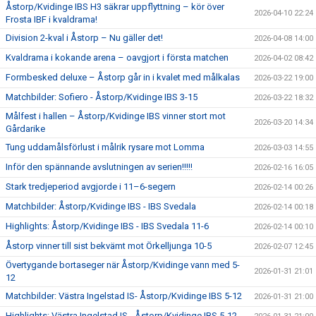
Åstorp/Kvidinge IBS H3 säkrar uppflyttning – kör över
2026-04-10 22:24
Frosta IBF i kvaldrama!
Division 2-kval i Åstorp – Nu gäller det!
2026-04-08 14:00
Kvaldrama i kokande arena – oavgjort i första matchen
2026-04-02 08:42
Formbesked deluxe – Åstorp går in i kvalet med målkalas
2026-03-22 19:00
Matchbilder: Sofiero - Åstorp/Kvidinge IBS 3-15
2026-03-22 18:32
Målfest i hallen – Åstorp/Kvidinge IBS vinner stort mot
2026-03-20 14:34
Gårdarike
Tung uddamålsförlust i målrik rysare mot Lomma
2026-03-03 14:55
Inför den spännande avslutningen av serien!!!!!
2026-02-16 16:05
Stark tredjeperiod avgjorde i 11–6-segern
2026-02-14 00:26
Matchbilder: Åstorp/Kvidinge IBS - IBS Svedala
2026-02-14 00:18
Highlights: Åstorp/Kvidinge IBS - IBS Svedala 11-6
2026-02-14 00:10
Åstorp vinner till sist bekvämt mot Örkelljunga 10-5
2026-02-07 12:45
Övertygande bortaseger när Åstorp/Kvidinge vann med 5-
2026-01-31 21:01
12
Matchbilder: Västra Ingelstad IS- Åstorp/Kvidinge IBS 5-12
2026-01-31 21:00
Highlights: Västra Ingelstad IS - Åstorp/Kvidinge IBS 5-12