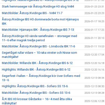
2026-01-31 21:00
Stark hemmaseger när Åstorp/Kvidinge H3 slog Vv84
2026-01-23 23:31
Matchbilder: Åstorp/Kvidinge IBS - Vv84 11-7
2026-01-23 23:29
Åstorp/Kvidinge IBS H3 dominerade borta mot Hjärnarps
2026-01-17 18:25
IBK
Matchbilder: Hjärnarps IBK - Åstorp/Kvidinge IBS 7-13
2026-01-17 17:25
Åstorp/Kvidinge H3 vände seriefinalen – storseger med
2026-01-11 20:10
11–6 efter magisk tredje period
Matchbilder: Åstorp/Kvidinge IBS - Lönsboda IBK 11-6
2026-01-11 19:53
Segertåget rullar vidare – 10 raka vinster och Nisse som
2025-12-20 17:54
matchhjälte!
Matchbilder: Willands IBK - Åstorp/Kvidinge IBS 6-12
2025-12-20 16:18
Highlights: Willands IBK - Åstorp/Kvidinge IBS 6-12
2025-12-20 16:16
Segerfest i hallen – Åstorp/Kvidinge kör över Sofiero med
2025-12-13 08:34
13–6
Highlights: Åstorp/Kvidinge IBS - Sofiero SS 13-6
2025-12-13 08:30
Matchbilder: Åstorp/Kvidinge IBS - Sofiero SS 13-6
2025-12-13 08:28
Å/K IBS H3 krossar Gårdarike – 16–4 med åtta olika
2025-12-06 12:28
målskyttar!