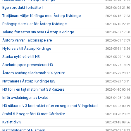
Egen produkt fortsätter!
2025-06-24 21:30
Trotjänare väljer förlänga med Åstorp Kvidinge
2025-06-18 17:23
Poängspelare klar för Åstorp Kvidinge
2025-06-10 22:12
Talang fortsätter sin resa i Åstorp Kvidinge
2025-06-07 17:50
Åstorp värvar Falconsspelare
2025-06-01 17:09
Nyförvärv till Åstorp Kvidinge
2025-05-31 13:24
Starka nyförvärv till H3
2025-05-29 14:33
Spelartruppen presenteras H3
2025-05-27 18:59
Åstorp Kvidinge ledarstab 2025/2026
2025-05-22 20:17
Ny tränare i Åstorp Kvidinge IBS
2025-05-21 10:11
H3 föll i en tajt match mot SS Kaizers
2025-04-10 00:14
Inför avslutningen av kvalet
2025-04-08 10:58
H3 säkrar div 3 kontraktet efter en seger mot V. Ingelstad
2025-04-03 00:19
Stabil 5-2 seger för H3 mot Gårdarike
2025-03-28 23:32
Kvalet div 3
2025-03-18 09:56
Matchbilder mot Hjärnarp
2025-03-01 18:32