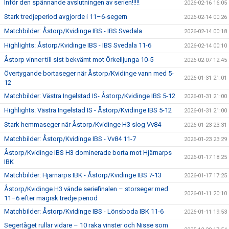
Inför den spännande avslutningen av serien!!!!!
2026-02-16 16:05
Stark tredjeperiod avgjorde i 11–6-segern
2026-02-14 00:26
Matchbilder: Åstorp/Kvidinge IBS - IBS Svedala
2026-02-14 00:18
Highlights: Åstorp/Kvidinge IBS - IBS Svedala 11-6
2026-02-14 00:10
Åstorp vinner till sist bekvämt mot Örkelljunga 10-5
2026-02-07 12:45
Övertygande bortaseger när Åstorp/Kvidinge vann med 5-
2026-01-31 21:01
12
Matchbilder: Västra Ingelstad IS- Åstorp/Kvidinge IBS 5-12
2026-01-31 21:00
Highlights: Västra Ingelstad IS - Åstorp/Kvidinge IBS 5-12
2026-01-31 21:00
Stark hemmaseger när Åstorp/Kvidinge H3 slog Vv84
2026-01-23 23:31
Matchbilder: Åstorp/Kvidinge IBS - Vv84 11-7
2026-01-23 23:29
Åstorp/Kvidinge IBS H3 dominerade borta mot Hjärnarps
2026-01-17 18:25
IBK
Matchbilder: Hjärnarps IBK - Åstorp/Kvidinge IBS 7-13
2026-01-17 17:25
Åstorp/Kvidinge H3 vände seriefinalen – storseger med
2026-01-11 20:10
11–6 efter magisk tredje period
Matchbilder: Åstorp/Kvidinge IBS - Lönsboda IBK 11-6
2026-01-11 19:53
Segertåget rullar vidare – 10 raka vinster och Nisse som