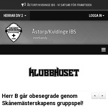
ÅSTORP/KVIDINGE IBS - VI SATSAR FÖR FRAMTIDEN
HERRAR DIV 2
LOGGA IN
Åstorp/Kvidinge IBS
Innebandy
Herrar Division 2
HEM
NYHETER
KALENDER
MATCHER
Herr B går obesegrade genom
<
>
TRUPPEN
Skånemästerskapens gruppspel!