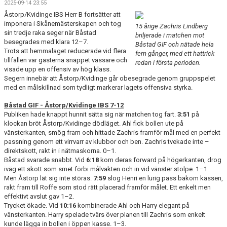
2025-09-14 23:55
BILDGALLERI
Åstorp/Kvidinge IBS Herr B fortsätter att
imponera i Skånemästerskapen och tog
15 årige Zachris Lindberg
DOKUMENT
sin tredje raka seger när Båstad
briljerade i matchen mot
besegrades med klara 12–7.
Båstad GIF och nätade hela
KONTAKT
Trots att hemmalaget reducerade vid flera
fem gånger, med ett hattrick
tillfällen var gästerna snäppet vassare och
redan i första perioden.
visade upp en offensiv av hög klass.
Segern innebär att Åstorp/Kvidinge går obesegrade genom gruppspelet
med en målskillnad som tydligt markerar lagets offensiva styrka.
Båstad GIF - Åstorp/Kvidinge IBS 7-12
Publiken hade knappt hunnit sätta sig när matchen tog fart.
3:51
på
klockan bröt Åstorp/Kvidinge dödläget. Ahl fick bollen ute på
vänsterkanten, smög fram och hittade Zachris framför mål med en perfekt
passning genom ett virrvarr av klubbor och ben. Zachris tvekade inte –
direktskott, rakt in i nätmaskorna. 0–1.
Båstad svarade snabbt. Vid
6:18
kom deras forward på högerkanten, drog
iväg ett skott som smet förbi målvakten och in vid vänster stolpe. 1–1.
Men Åstorp lät sig inte störas.
7:59
slog Henri en lurig pass bakom kassen,
rakt fram till Roffe som stod rätt placerad framför målet. Ett enkelt men
effektivt avslut gav 1–2.
Trycket ökade. Vid
10:16
kombinerade Ahl och Harry elegant på
vänsterkanten. Harry spelade tvärs över planen till Zachris som enkelt
kunde lägga in bollen i öppen kasse. 1–3.