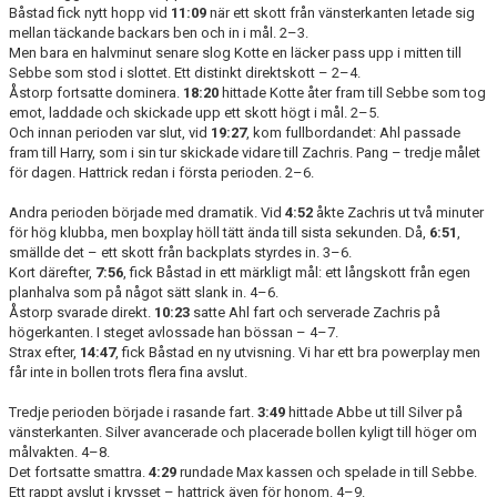
Båstad fick nytt hopp vid
11:09
när ett skott från vänsterkanten letade sig
mellan täckande backars ben och in i mål. 2–3.
Men bara en halvminut senare slog Kotte en läcker pass upp i mitten till
Sebbe som stod i slottet. Ett distinkt direktskott – 2–4.
Åstorp fortsatte dominera.
18:20
hittade Kotte åter fram till Sebbe som tog
emot, laddade och skickade upp ett skott högt i mål. 2–5.
Och innan perioden var slut, vid
19:27
, kom fullbordandet: Ahl passade
fram till Harry, som i sin tur skickade vidare till Zachris. Pang – tredje målet
för dagen. Hattrick redan i första perioden. 2–6.
Andra perioden började med dramatik. Vid
4:52
åkte Zachris ut två minuter
för hög klubba, men boxplay höll tätt ända till sista sekunden. Då,
6:51
,
smällde det – ett skott från backplats styrdes in. 3–6.
Kort därefter,
7:56
, fick Båstad in ett märkligt mål: ett långskott från egen
planhalva som på något sätt slank in. 4–6.
Åstorp svarade direkt.
10:23
satte Ahl fart och serverade Zachris på
högerkanten. I steget avlossade han bössan – 4–7.
Strax efter,
14:47
, fick Båstad en ny utvisning. Vi har ett bra powerplay men
får inte in bollen trots flera fina avslut.
Tredje perioden började i rasande fart.
3:49
hittade Abbe ut till Silver på
vänsterkanten. Silver avancerade och placerade bollen kyligt till höger om
målvakten. 4–8.
Det fortsatte smattra.
4:29
rundade Max kassen och spelade in till Sebbe.
Ett rappt avslut i krysset – hattrick även för honom. 4–9.