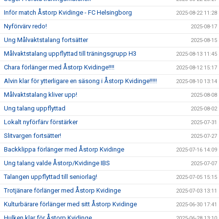
Inför match Åstorp Kvidinge - FC Helsingborg
2025-08-22 11:28
Nyförvärv redo!
2025-08-17
Ung Målvaktstalang fortsätter
2025-08-15
Målvaktstalang uppflyttad till träningsgrupp H3
2025-08-13 11:45
Chara förlänger med Åstorp Kvidinge!!!!
2025-08-12 15:17
Alvin klar för ytterligare en säsong i Åstorp Kvidinge!!!!!
2025-08-10 13:14
Målvaktstalang kliver upp!
2025-08-08
Ung talang uppflyttad
2025-08-02
Lokalt nyförfärv förstärker
2025-07-31
Slitvargen fortsätter!
2025-07-27
Backklippa förlänger med Åstorp Kvidinge
2025-07-16 14:09
Ung talang valde Åstorp/Kvidinge IBS
2025-07-07
Talangen uppflyttad till seniorlag!
2025-07-05 15:15
Trotjänare förlänger med Åstorp Kvidinge
2025-07-03 13:11
Kulturbärare förlänger med sitt Åstorp Kvidinge
2025-06-30 17:41
Hulken klar för Åstorp Kvidinge
2025-06-28 13:10