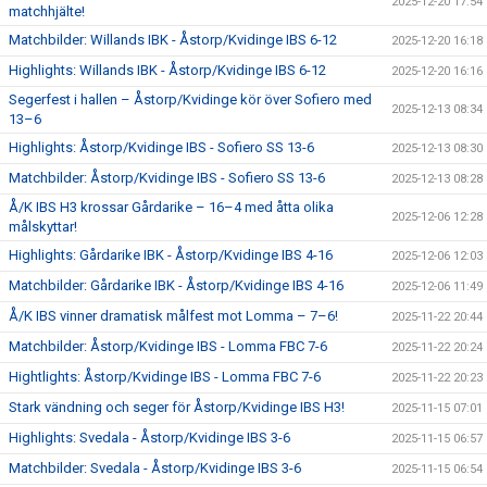
2025-12-20 17:54
matchhjälte!
Matchbilder: Willands IBK - Åstorp/Kvidinge IBS 6-12
2025-12-20 16:18
Highlights: Willands IBK - Åstorp/Kvidinge IBS 6-12
2025-12-20 16:16
Segerfest i hallen – Åstorp/Kvidinge kör över Sofiero med
2025-12-13 08:34
13–6
Highlights: Åstorp/Kvidinge IBS - Sofiero SS 13-6
2025-12-13 08:30
Matchbilder: Åstorp/Kvidinge IBS - Sofiero SS 13-6
2025-12-13 08:28
Å/K IBS H3 krossar Gårdarike – 16–4 med åtta olika
2025-12-06 12:28
målskyttar!
Highlights: Gårdarike IBK - Åstorp/Kvidinge IBS 4-16
2025-12-06 12:03
Matchbilder: Gårdarike IBK - Åstorp/Kvidinge IBS 4-16
2025-12-06 11:49
Å/K IBS vinner dramatisk målfest mot Lomma – 7–6!
2025-11-22 20:44
Matchbilder: Åstorp/Kvidinge IBS - Lomma FBC 7-6
2025-11-22 20:24
Hightlights: Åstorp/Kvidinge IBS - Lomma FBC 7-6
2025-11-22 20:23
Stark vändning och seger för Åstorp/Kvidinge IBS H3!
2025-11-15 07:01
Highlights: Svedala - Åstorp/Kvidinge IBS 3-6
2025-11-15 06:57
Matchbilder: Svedala - Åstorp/Kvidinge IBS 3-6
2025-11-15 06:54