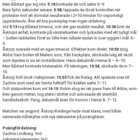
Men Båstad gav sig inte.
5:18
kontrade de och satte 5–9.
Bara fyrtio sekunder senare,
5:58
, tappade de dock kontrollen när
protester mot ett domslut resulterade i 2+10 minuter för osportsligt
uppträdande. Åter ett bra powerplay men ingen utdelning.
Vid
9:13
tog Båstad timeout, och det gav snabbt resultat.
10:36
bröt de
Åstorps anfall, kontrade på vänsterkanten och lyckades med ett turligt mål
– bollen räddades först av Ville men rullade sedan in över ryggen i mål. 6–
9.
Åstorp svarade med en egen timeout. Effekten kom direkt.
10:50
slog
Abbe fram bollen till Melwin som, från backplats, skickade iväg ett skott
som styrdes in via en motståndare. Hans debutmål i Herrar B – 6–10.
Men Båstad kontrade blixtsnabbt. På tekningen,
10:54
, skickade de in 7–
10.
Åstorp höll dock i taktpinnen.
15:53
fick de frislag. Ahl spelade över till
Zachris som med sin femte fullträff för kvällen satte 7–11.
Och slutpunkten kom vid
16:10
. Robin slog en rak pass fram till Abbe, som
klev genom mitten, tog plats i slottet och avlossade ett stenhårt
handledsskott. Pang, debutmål även för honom i Herrar B. 7–12.
Matchen var avgjord. Åstorp/Kvidinge hade visat klass, med både
rutinerade målskyttar och nya debutanter på poänglistan.
Poängfördelning:
Zachris Lindberg: 5+0
Sebastial Heinegren: 3+0