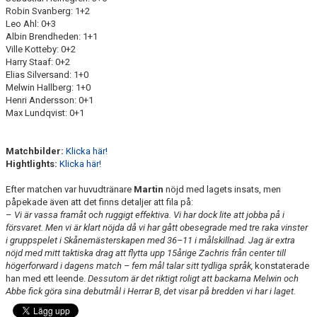
Robin Svanberg: 1+2
Leo Ahl: 0+3
Albin Brendheden: 1+1
Ville Kotteby: 0+2
Harry Staaf: 0+2
Elias Silversand: 1+0
Melwin Hallberg: 1+0
Henri Andersson: 0+1
Max Lundqvist: 0+1
Matchbilder:
Klicka här!
Hightlights:
Klicka här!
Efter matchen var huvudtränare
Martin
nöjd med lagets insats, men
påpekade även att det finns detaljer att fila på:
–
Vi är vassa framåt och ruggigt effektiva. Vi har dock lite att jobba på i
försvaret. Men vi är klart nöjda då vi har gått obesegrade med tre raka vinster
i gruppspelet i Skånemästerskapen med 36–11 i målskillnad. Jag är extra
nöjd med mitt taktiska drag att flytta upp 15årige Zachris från center till
högerforward i dagens match – fem mål talar sitt tydliga språk,
konstaterade
han med ett leende.
Dessutom är det riktigt roligt att backarna Melwin och
Abbe fick göra sina debutmål i Herrar B, det visar på bredden vi har i laget.