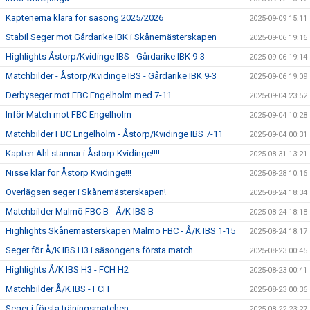
Kaptenerna klara för säsong 2025/2026
2025-09-09 15:11
Stabil Seger mot Gårdarike IBK i Skånemästerskapen
2025-09-06 19:16
Highlights Åstorp/Kvidinge IBS - Gårdarike IBK 9-3
2025-09-06 19:14
Matchbilder - Åstorp/Kvidinge IBS - Gårdarike IBK 9-3
2025-09-06 19:09
Derbyseger mot FBC Engelholm med 7-11
2025-09-04 23:52
Inför Match mot FBC Engelholm
2025-09-04 10:28
Matchbilder FBC Engelholm - Åstorp/Kvidinge IBS 7-11
2025-09-04 00:31
Kapten Ahl stannar i Åstorp Kvidinge!!!!
2025-08-31 13:21
Nisse klar för Åstorp Kvidinge!!!
2025-08-28 10:16
Överlägsen seger i Skånemästerskapen!
2025-08-24 18:34
Matchbilder Malmö FBC B - Å/K IBS B
2025-08-24 18:18
Highlights Skånemästerskapen Malmö FBC - Å/K IBS 1-15
2025-08-24 18:17
Seger för Å/K IBS H3 i säsongens första match
2025-08-23 00:45
Highlights Å/K IBS H3 - FCH H2
2025-08-23 00:41
Matchbilder Å/K IBS - FCH
2025-08-23 00:36
Seger i första träningsmatchen
2025-08-22 23:27