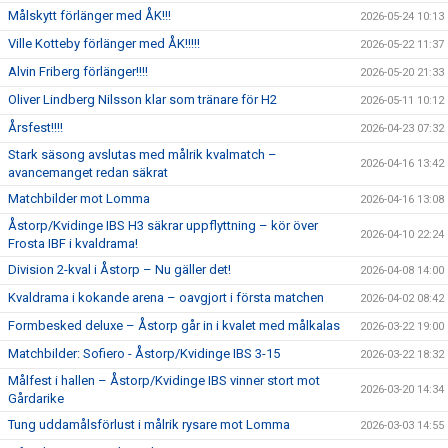
Målskytt förlänger med ÅK!!!
2026-05-24 10:13
Ville Kotteby förlänger med ÅK!!!!!
2026-05-22 11:37
Alvin Friberg förlänger!!!!
2026-05-20 21:33
Oliver Lindberg Nilsson klar som tränare för H2
2026-05-11 10:12
Årsfest!!!!
2026-04-23 07:32
Stark säsong avslutas med målrik kvalmatch –
2026-04-16 13:42
avancemanget redan säkrat
Matchbilder mot Lomma
2026-04-16 13:08
Åstorp/Kvidinge IBS H3 säkrar uppflyttning – kör över
2026-04-10 22:24
Frosta IBF i kvaldrama!
Division 2-kval i Åstorp – Nu gäller det!
2026-04-08 14:00
Kvaldrama i kokande arena – oavgjort i första matchen
2026-04-02 08:42
Formbesked deluxe – Åstorp går in i kvalet med målkalas
2026-03-22 19:00
Matchbilder: Sofiero - Åstorp/Kvidinge IBS 3-15
2026-03-22 18:32
Målfest i hallen – Åstorp/Kvidinge IBS vinner stort mot
2026-03-20 14:34
Gårdarike
Tung uddamålsförlust i målrik rysare mot Lomma
2026-03-03 14:55