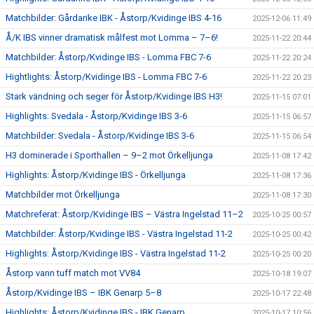
Matchbilder: Gårdarike IBK - Åstorp/Kvidinge IBS 4-16
2025-12-06 11:49
Å/K IBS vinner dramatisk målfest mot Lomma – 7–6!
2025-11-22 20:44
Matchbilder: Åstorp/Kvidinge IBS - Lomma FBC 7-6
2025-11-22 20:24
Hightlights: Åstorp/Kvidinge IBS - Lomma FBC 7-6
2025-11-22 20:23
Stark vändning och seger för Åstorp/Kvidinge IBS H3!
2025-11-15 07:01
Highlights: Svedala - Åstorp/Kvidinge IBS 3-6
2025-11-15 06:57
Matchbilder: Svedala - Åstorp/Kvidinge IBS 3-6
2025-11-15 06:54
H3 dominerade i Sporthallen – 9–2 mot Örkelljunga
2025-11-08 17:42
Highlights: Åstorp/Kvidinge IBS - Örkelljunga
2025-11-08 17:36
Matchbilder mot Örkelljunga
2025-11-08 17:30
Matchreferat: Åstorp/Kvidinge IBS – Västra Ingelstad 11–2
2025-10-25 00:57
Matchbilder: Åstorp/Kvidinge IBS - Västra Ingelstad 11-2
2025-10-25 00:42
Highlights: Åstorp/Kvidinge IBS - Västra Ingelstad 11-2
2025-10-25 00:20
Åstorp vann tuff match mot VV84
2025-10-18 19:07
Åstorp/Kvidinge IBS – IBK Genarp 5–8
2025-10-17 22:48
Highlights: Åstorp/Kvidinge IBS - IBK Genarp
2025-10-17 10:56