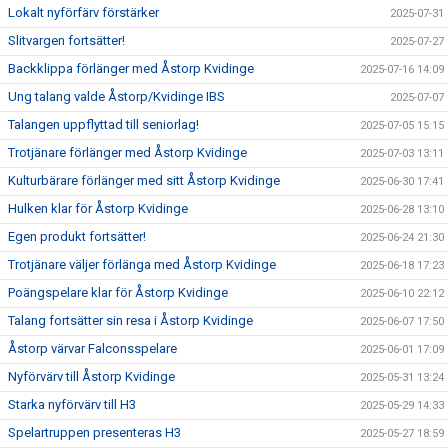
Lokalt nyförfärv förstärker
2025-07-31
Slitvargen fortsätter!
2025-07-27
Backklippa förlänger med Åstorp Kvidinge
2025-07-16 14:09
Ung talang valde Åstorp/Kvidinge IBS
2025-07-07
Talangen uppflyttad till seniorlag!
2025-07-05 15:15
Trotjänare förlänger med Åstorp Kvidinge
2025-07-03 13:11
Kulturbärare förlänger med sitt Åstorp Kvidinge
2025-06-30 17:41
Hulken klar för Åstorp Kvidinge
2025-06-28 13:10
Egen produkt fortsätter!
2025-06-24 21:30
Trotjänare väljer förlänga med Åstorp Kvidinge
2025-06-18 17:23
Poängspelare klar för Åstorp Kvidinge
2025-06-10 22:12
Talang fortsätter sin resa i Åstorp Kvidinge
2025-06-07 17:50
Åstorp värvar Falconsspelare
2025-06-01 17:09
Nyförvärv till Åstorp Kvidinge
2025-05-31 13:24
Starka nyförvärv till H3
2025-05-29 14:33
Spelartruppen presenteras H3
2025-05-27 18:59