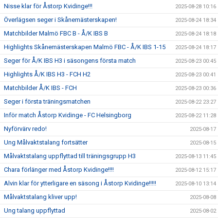
Nisse klar för Åstorp Kvidinge!!!
2025-08-28 10:16
Överlägsen seger i Skånemästerskapen!
2025-08-24 18:34
Matchbilder Malmö FBC B - Å/K IBS B
2025-08-24 18:18
Highlights Skånemästerskapen Malmö FBC - Å/K IBS 1-15
2025-08-24 18:17
Seger för Å/K IBS H3 i säsongens första match
2025-08-23 00:45
Highlights Å/K IBS H3 - FCH H2
2025-08-23 00:41
Matchbilder Å/K IBS - FCH
2025-08-23 00:36
Seger i första träningsmatchen
2025-08-22 23:27
Inför match Åstorp Kvidinge - FC Helsingborg
2025-08-22 11:28
Nyförvärv redo!
2025-08-17
Ung Målvaktstalang fortsätter
2025-08-15
Målvaktstalang uppflyttad till träningsgrupp H3
2025-08-13 11:45
Chara förlänger med Åstorp Kvidinge!!!!
2025-08-12 15:17
Alvin klar för ytterligare en säsong i Åstorp Kvidinge!!!!!
2025-08-10 13:14
Målvaktstalang kliver upp!
2025-08-08
Ung talang uppflyttad
2025-08-02