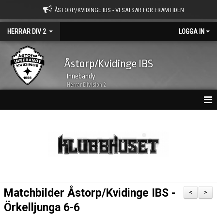
ÅSTORP/KVIDINGE IBS - VI SATSAR FÖR FRAMTIDEN
HERRAR DIV 2
LOGGA IN
Åstorp/Kvidinge IBS
Innebandy
Herrar Division 2
HEM
NYHETER
KALENDER
MATCHER
Matchbilder Åstorp/Kvidinge IBS -
<
>
TRUPPEN
Örkelljunga 6-6