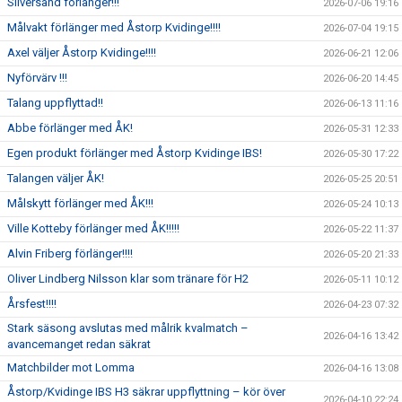
Silversand förlänger!!!
2026-07-06 19:16
Målvakt förlänger med Åstorp Kvidinge!!!!
2026-07-04 19:15
Axel väljer Åstorp Kvidinge!!!!
2026-06-21 12:06
Nyförvärv !!!
2026-06-20 14:45
Talang uppflyttad!!
2026-06-13 11:16
Abbe förlänger med ÅK!
2026-05-31 12:33
Egen produkt förlänger med Åstorp Kvidinge IBS!
2026-05-30 17:22
Talangen väljer ÅK!
2026-05-25 20:51
Målskytt förlänger med ÅK!!!
2026-05-24 10:13
Ville Kotteby förlänger med ÅK!!!!!
2026-05-22 11:37
Alvin Friberg förlänger!!!!
2026-05-20 21:33
Oliver Lindberg Nilsson klar som tränare för H2
2026-05-11 10:12
Årsfest!!!!
2026-04-23 07:32
Stark säsong avslutas med målrik kvalmatch –
2026-04-16 13:42
avancemanget redan säkrat
Matchbilder mot Lomma
2026-04-16 13:08
Åstorp/Kvidinge IBS H3 säkrar uppflyttning – kör över
2026-04-10 22:24