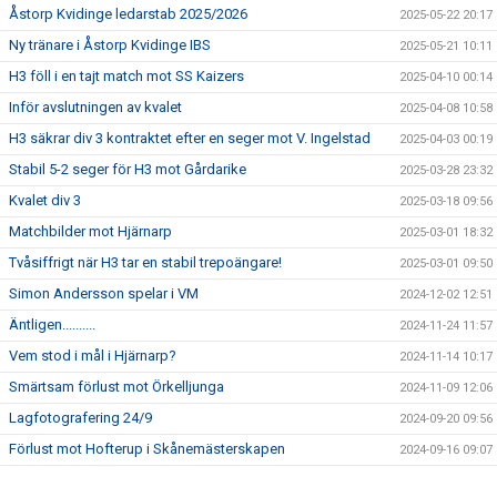
Åstorp Kvidinge ledarstab 2025/2026
2025-05-22 20:17
Ny tränare i Åstorp Kvidinge IBS
2025-05-21 10:11
H3 föll i en tajt match mot SS Kaizers
2025-04-10 00:14
Inför avslutningen av kvalet
2025-04-08 10:58
H3 säkrar div 3 kontraktet efter en seger mot V. Ingelstad
2025-04-03 00:19
Stabil 5-2 seger för H3 mot Gårdarike
2025-03-28 23:32
Kvalet div 3
2025-03-18 09:56
Matchbilder mot Hjärnarp
2025-03-01 18:32
Tvåsiffrigt när H3 tar en stabil trepoängare!
2025-03-01 09:50
Simon Andersson spelar i VM
2024-12-02 12:51
Äntligen..........
2024-11-24 11:57
Vem stod i mål i Hjärnarp?
2024-11-14 10:17
Smärtsam förlust mot Örkelljunga
2024-11-09 12:06
Lagfotografering 24/9
2024-09-20 09:56
Förlust mot Hofterup i Skånemästerskapen
2024-09-16 09:07
Ny tränarduo för H3!
2024-06-29 20:47