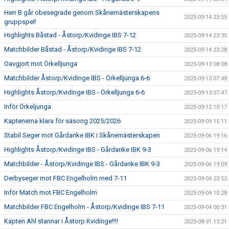
Herr B går obesegrade genom Skånemästerskapens
2025-09-14 23:55
gruppspel!
Highlights Båstad - Åstorp/Kvidinge IBS 7-12
2025-09-14 23:35
Matchbilder Båstad - Åstorp/Kvidinge IBS 7-12
2025-09-14 23:28
Oavgjort mot Örkelljunga
2025-09-13 08:08
Matchbilder Åstorp/Kvidinge IBS - Örkelljunga 6-6
2025-09-13 07:48
Highlights Åstorp/Kvidinge IBS - Örkelljunga 6-6
2025-09-13 07:47
Inför Örkeljunga
2025-09-12 10:17
Kaptenerna klara för säsong 2025/2026
2025-09-09 15:11
Stabil Seger mot Gårdarike IBK i Skånemästerskapen
2025-09-06 19:16
Highlights Åstorp/Kvidinge IBS - Gårdarike IBK 9-3
2025-09-06 19:14
Matchbilder - Åstorp/Kvidinge IBS - Gårdarike IBK 9-3
2025-09-06 19:09
Derbyseger mot FBC Engelholm med 7-11
2025-09-04 23:52
Inför Match mot FBC Engelholm
2025-09-04 10:28
Matchbilder FBC Engelholm - Åstorp/Kvidinge IBS 7-11
2025-09-04 00:31
Kapten Ahl stannar i Åstorp Kvidinge!!!!
2025-08-31 13:21