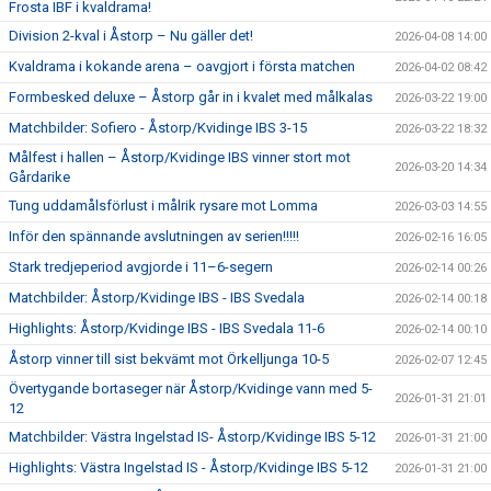
Frosta IBF i kvaldrama!
Division 2-kval i Åstorp – Nu gäller det!
2026-04-08 14:00
Kvaldrama i kokande arena – oavgjort i första matchen
2026-04-02 08:42
Formbesked deluxe – Åstorp går in i kvalet med målkalas
2026-03-22 19:00
Matchbilder: Sofiero - Åstorp/Kvidinge IBS 3-15
2026-03-22 18:32
Målfest i hallen – Åstorp/Kvidinge IBS vinner stort mot
2026-03-20 14:34
Gårdarike
Tung uddamålsförlust i målrik rysare mot Lomma
2026-03-03 14:55
Inför den spännande avslutningen av serien!!!!!
2026-02-16 16:05
Stark tredjeperiod avgjorde i 11–6-segern
2026-02-14 00:26
Matchbilder: Åstorp/Kvidinge IBS - IBS Svedala
2026-02-14 00:18
Highlights: Åstorp/Kvidinge IBS - IBS Svedala 11-6
2026-02-14 00:10
Åstorp vinner till sist bekvämt mot Örkelljunga 10-5
2026-02-07 12:45
Övertygande bortaseger när Åstorp/Kvidinge vann med 5-
2026-01-31 21:01
12
Matchbilder: Västra Ingelstad IS- Åstorp/Kvidinge IBS 5-12
2026-01-31 21:00
Highlights: Västra Ingelstad IS - Åstorp/Kvidinge IBS 5-12
2026-01-31 21:00