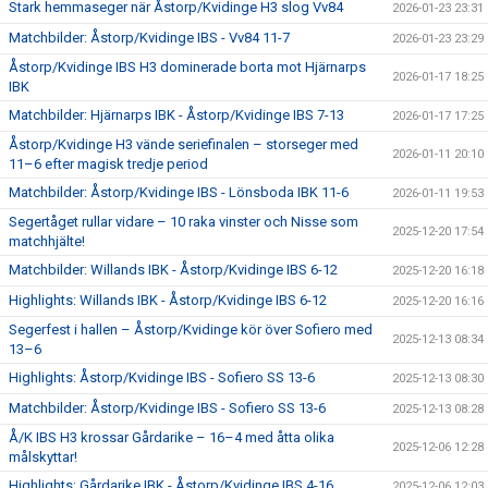
Stark hemmaseger när Åstorp/Kvidinge H3 slog Vv84
2026-01-23 23:31
Matchbilder: Åstorp/Kvidinge IBS - Vv84 11-7
2026-01-23 23:29
Åstorp/Kvidinge IBS H3 dominerade borta mot Hjärnarps
2026-01-17 18:25
IBK
Matchbilder: Hjärnarps IBK - Åstorp/Kvidinge IBS 7-13
2026-01-17 17:25
Åstorp/Kvidinge H3 vände seriefinalen – storseger med
2026-01-11 20:10
11–6 efter magisk tredje period
Matchbilder: Åstorp/Kvidinge IBS - Lönsboda IBK 11-6
2026-01-11 19:53
Segertåget rullar vidare – 10 raka vinster och Nisse som
2025-12-20 17:54
matchhjälte!
Matchbilder: Willands IBK - Åstorp/Kvidinge IBS 6-12
2025-12-20 16:18
Highlights: Willands IBK - Åstorp/Kvidinge IBS 6-12
2025-12-20 16:16
Segerfest i hallen – Åstorp/Kvidinge kör över Sofiero med
2025-12-13 08:34
13–6
Highlights: Åstorp/Kvidinge IBS - Sofiero SS 13-6
2025-12-13 08:30
Matchbilder: Åstorp/Kvidinge IBS - Sofiero SS 13-6
2025-12-13 08:28
Å/K IBS H3 krossar Gårdarike – 16–4 med åtta olika
2025-12-06 12:28
målskyttar!
Highlights: Gårdarike IBK - Åstorp/Kvidinge IBS 4-16
2025-12-06 12:03