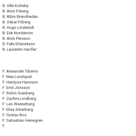
B: Ville Kotteby
B: Alvin Friberg
B: Albin Brendheden
B: Oskar Friberg
B: Hugo Lindstedt
B: Erik Nordström
B: Alvin Persson
B: Felix Erlandsson
B: Laurentin Hanfler
F: Alexander Tibemo
F: Max Lundqvist
F: Hampus Hansson
F: Emil Jönsson
F: Robin Svanberg
F: Zachris Lindberg
F: Leo Westerberg
F: Elias Silverberg
F: Gustav Boo
F: Sebastian Heinegren
F: