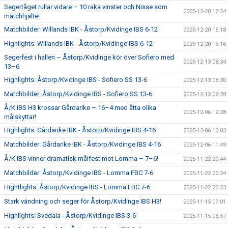
Segertåget rullar vidare – 10 raka vinster och Nisse som
2025-12-20 17:54
matchhjälte!
Matchbilder: Willands IBK - Åstorp/Kvidinge IBS 6-12
2025-12-20 16:18
Highlights: Willands IBK - Åstorp/Kvidinge IBS 6-12
2025-12-20 16:16
Segerfest i hallen – Åstorp/Kvidinge kör över Sofiero med
2025-12-13 08:34
13–6
Highlights: Åstorp/Kvidinge IBS - Sofiero SS 13-6
2025-12-13 08:30
Matchbilder: Åstorp/Kvidinge IBS - Sofiero SS 13-6
2025-12-13 08:28
Å/K IBS H3 krossar Gårdarike – 16–4 med åtta olika
2025-12-06 12:28
målskyttar!
Highlights: Gårdarike IBK - Åstorp/Kvidinge IBS 4-16
2025-12-06 12:03
Matchbilder: Gårdarike IBK - Åstorp/Kvidinge IBS 4-16
2025-12-06 11:49
Å/K IBS vinner dramatisk målfest mot Lomma – 7–6!
2025-11-22 20:44
Matchbilder: Åstorp/Kvidinge IBS - Lomma FBC 7-6
2025-11-22 20:24
Hightlights: Åstorp/Kvidinge IBS - Lomma FBC 7-6
2025-11-22 20:23
Stark vändning och seger för Åstorp/Kvidinge IBS H3!
2025-11-15 07:01
Highlights: Svedala - Åstorp/Kvidinge IBS 3-6
2025-11-15 06:57