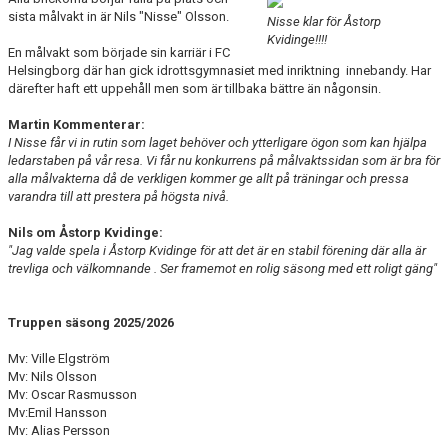
BILDGALLERI
sista målvakt in är Nils "Nisse" Olsson.
Nisse klar för Åstorp
Kvidinge!!!!
En målvakt som började sin karriär i FC
DOKUMENT
Helsingborg där han gick idrottsgymnasiet med inriktning innebandy. Har
därefter haft ett uppehåll men som är tillbaka bättre än någonsin.
KONTAKT
Martin Kommenterar:
I Nisse får vi in rutin som laget behöver och ytterligare ögon som kan hjälpa
ledarstaben på vår resa. Vi får nu konkurrens på målvaktssidan som är bra för
alla målvakterna då de verkligen kommer ge allt på träningar och pressa
varandra till att prestera på högsta nivå.
Nils om Åstorp Kvidinge:
"Jag valde spela i Åstorp Kvidinge för att det är en stabil förening där alla är
trevliga och välkomnande . Ser framemot en rolig säsong med ett roligt gäng"
Truppen säsong 2025/2026
Mv: Ville Elgström
Mv: Nils Olsson
Mv: Oscar Rasmusson
Mv:Emil Hansson
Mv: Alias Persson