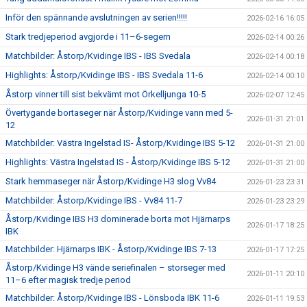
Inför den spännande avslutningen av serien!!!!!
2026-02-16 16:05
Stark tredjeperiod avgjorde i 11–6-segern
2026-02-14 00:26
Matchbilder: Åstorp/Kvidinge IBS - IBS Svedala
2026-02-14 00:18
Highlights: Åstorp/Kvidinge IBS - IBS Svedala 11-6
2026-02-14 00:10
Åstorp vinner till sist bekvämt mot Örkelljunga 10-5
2026-02-07 12:45
Övertygande bortaseger när Åstorp/Kvidinge vann med 5-
2026-01-31 21:01
12
Matchbilder: Västra Ingelstad IS- Åstorp/Kvidinge IBS 5-12
2026-01-31 21:00
Highlights: Västra Ingelstad IS - Åstorp/Kvidinge IBS 5-12
2026-01-31 21:00
Stark hemmaseger när Åstorp/Kvidinge H3 slog Vv84
2026-01-23 23:31
Matchbilder: Åstorp/Kvidinge IBS - Vv84 11-7
2026-01-23 23:29
Åstorp/Kvidinge IBS H3 dominerade borta mot Hjärnarps
2026-01-17 18:25
IBK
Matchbilder: Hjärnarps IBK - Åstorp/Kvidinge IBS 7-13
2026-01-17 17:25
Åstorp/Kvidinge H3 vände seriefinalen – storseger med
2026-01-11 20:10
11–6 efter magisk tredje period
Matchbilder: Åstorp/Kvidinge IBS - Lönsboda IBK 11-6
2026-01-11 19:53