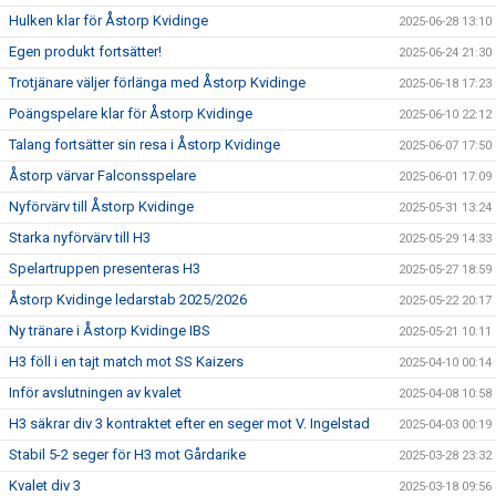
Hulken klar för Åstorp Kvidinge
2025-06-28 13:10
Egen produkt fortsätter!
2025-06-24 21:30
Trotjänare väljer förlänga med Åstorp Kvidinge
2025-06-18 17:23
Poängspelare klar för Åstorp Kvidinge
2025-06-10 22:12
Talang fortsätter sin resa i Åstorp Kvidinge
2025-06-07 17:50
Åstorp värvar Falconsspelare
2025-06-01 17:09
Nyförvärv till Åstorp Kvidinge
2025-05-31 13:24
Starka nyförvärv till H3
2025-05-29 14:33
Spelartruppen presenteras H3
2025-05-27 18:59
Åstorp Kvidinge ledarstab 2025/2026
2025-05-22 20:17
Ny tränare i Åstorp Kvidinge IBS
2025-05-21 10:11
H3 föll i en tajt match mot SS Kaizers
2025-04-10 00:14
Inför avslutningen av kvalet
2025-04-08 10:58
H3 säkrar div 3 kontraktet efter en seger mot V. Ingelstad
2025-04-03 00:19
Stabil 5-2 seger för H3 mot Gårdarike
2025-03-28 23:32
Kvalet div 3
2025-03-18 09:56