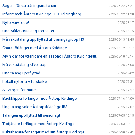
Seger i första träningsmatchen
2025-08-22 23:27
Inför match Åstorp Kvidinge - FC Helsingborg
2025-08-22 11:28
Nyförvärv redo!
2025-08-17
Ung Målvaktstalang fortsätter
2025-08-15
Målvaktstalang uppflyttad till träningsgrupp H3
2025-08-13 11:45
Chara förlänger med Åstorp Kvidinge!!!!
2025-08-12 15:17
Alvin klar för ytterligare en säsong i Åstorp Kvidinge!!!!!
2025-08-10 13:14
Målvaktstalang kliver upp!
2025-08-08
Ung talang uppflyttad
2025-08-02
Lokalt nyförfärv förstärker
2025-07-31
Slitvargen fortsätter!
2025-07-27
Backklippa förlänger med Åstorp Kvidinge
2025-07-16 14:09
Ung talang valde Åstorp/Kvidinge IBS
2025-07-07
Talangen uppflyttad till seniorlag!
2025-07-05 15:15
Trotjänare förlänger med Åstorp Kvidinge
2025-07-03 13:11
Kulturbärare förlänger med sitt Åstorp Kvidinge
2025-06-30 17:41