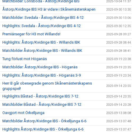
Matchbilder: Lönsboda - Åstorp/Kvidinge IBS
2025-10-04 11:37
Åstorp/Kvidinge IBS H3 är vidare i Skånemästerskapen
2025-09-30 13:30
Matchbilder: Svedala - Åstorp/Kvidinge IBS 4-12
2025-09-30 13:06
Highlights: Svedala - Åstorp/Kvidinge IBS 4-12
2025-09-30 12:35
Premiärseger för H3 mot Willands!
2025-09-28 09:27
Highlights: Åstorp/Kvidinge IBS - Willands IBK
2025-09-28 08:44
Matchbilder Åstorp/Kvidinge IBS - Willands IBK
2025-09-28 08:41
Tung förlust mot Höganäs
2025-09-19 23:38
Matchbilder: Åstorp/Kvidinge IBS - Höganäs
2025-09-19 23:35
Highlights: Åstorp/Kvidinge IBS - Höganäs 3-9
2025-09-19 23:34
Herr B går obesegrade genom Skånemästerskapens
2025-09-14 23:55
gruppspel!
Highlights Båstad - Åstorp/Kvidinge IBS 7-12
2025-09-14 23:35
Matchbilder Båstad - Åstorp/Kvidinge IBS 7-12
2025-09-14 23:28
Oavgjort mot Örkelljunga
2025-09-13 08:08
Matchbilder Åstorp/Kvidinge IBS - Örkelljunga 6-6
2025-09-13 07:48
Highlights Åstorp/Kvidinge IBS - Örkelljunga 6-6
2025-09-13 07:47