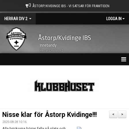
ÅSTORP/KVIDINGE IBS - VI SATSAR FÖR FRAMTIDEN
HERRAR DIV 2
LOGGA IN
Åstorp/Kvidinge IBS
Innebandy
Herrar Division 2
HEM
NYHETER
KALENDER
MATCHER
Nisse klar för Åstorp Kvidinge!!!
<
>
TRUPPEN
2025-08-28 10:16
Alla brickorna börjar falla på plats och