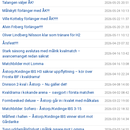
Talangen väljer ÅK!
2026-05-25 20:51
Målskytt förlänger med ÅK!!!
2026-05-24 10:13
Ville Kotteby förlänger med ÅK!!!!!
2026-05-22 11:37
Alvin Friberg förlänger!!!!
2026-05-20 21:33
Oliver Lindberg Nilsson klar som tränare för H2
2026-05-11 10:12
Årsfest!!!!
2026-04-23 07:32
Stark säsong avslutas med målrik kvalmatch –
2026-04-16 13:42
avancemanget redan säkrat
Matchbilder mot Lomma
2026-04-16 13:08
Åstorp/Kvidinge IBS H3 säkrar uppflyttning – kör över
2026-04-10 22:24
Frosta IBF i kvaldrama!
Division 2-kval i Åstorp – Nu gäller det!
2026-04-08 14:00
Kvaldrama i kokande arena – oavgjort i första matchen
2026-04-02 08:42
Formbesked deluxe – Åstorp går in i kvalet med målkalas
2026-03-22 19:00
Matchbilder: Sofiero - Åstorp/Kvidinge IBS 3-15
2026-03-22 18:32
Målfest i hallen – Åstorp/Kvidinge IBS vinner stort mot
2026-03-20 14:34
Gårdarike
Tung uddamålsförlust i målrik rysare mot Lomma
2026-03-03 14:55