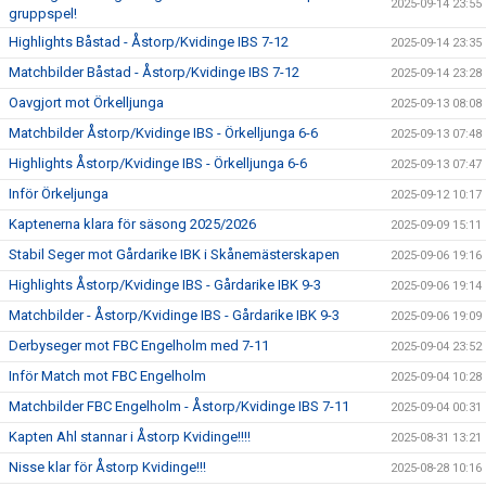
2025-09-14 23:55
gruppspel!
Highlights Båstad - Åstorp/Kvidinge IBS 7-12
2025-09-14 23:35
Matchbilder Båstad - Åstorp/Kvidinge IBS 7-12
2025-09-14 23:28
Oavgjort mot Örkelljunga
2025-09-13 08:08
Matchbilder Åstorp/Kvidinge IBS - Örkelljunga 6-6
2025-09-13 07:48
Highlights Åstorp/Kvidinge IBS - Örkelljunga 6-6
2025-09-13 07:47
Inför Örkeljunga
2025-09-12 10:17
Kaptenerna klara för säsong 2025/2026
2025-09-09 15:11
Stabil Seger mot Gårdarike IBK i Skånemästerskapen
2025-09-06 19:16
Highlights Åstorp/Kvidinge IBS - Gårdarike IBK 9-3
2025-09-06 19:14
Matchbilder - Åstorp/Kvidinge IBS - Gårdarike IBK 9-3
2025-09-06 19:09
Derbyseger mot FBC Engelholm med 7-11
2025-09-04 23:52
Inför Match mot FBC Engelholm
2025-09-04 10:28
Matchbilder FBC Engelholm - Åstorp/Kvidinge IBS 7-11
2025-09-04 00:31
Kapten Ahl stannar i Åstorp Kvidinge!!!!
2025-08-31 13:21
Nisse klar för Åstorp Kvidinge!!!
2025-08-28 10:16