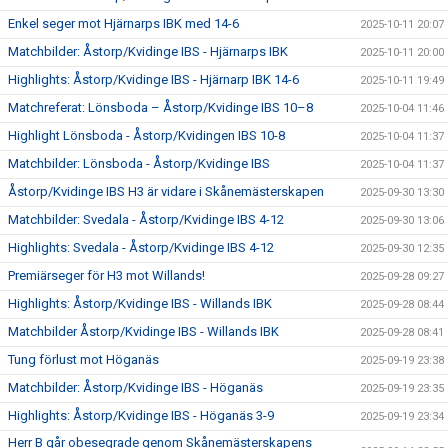
Enkel seger mot Hjärnarps IBK med 14-6
2025-10-11 20:07
Matchbilder: Åstorp/Kvidinge IBS - Hjärnarps IBK
2025-10-11 20:00
Highlights: Åstorp/Kvidinge IBS - Hjärnarp IBK 14-6
2025-10-11 19:49
Matchreferat: Lönsboda – Åstorp/Kvidinge IBS 10–8
2025-10-04 11:46
Highlight Lönsboda - Åstorp/Kvidingen IBS 10-8
2025-10-04 11:37
Matchbilder: Lönsboda - Åstorp/Kvidinge IBS
2025-10-04 11:37
Åstorp/Kvidinge IBS H3 är vidare i Skånemästerskapen
2025-09-30 13:30
Matchbilder: Svedala - Åstorp/Kvidinge IBS 4-12
2025-09-30 13:06
Highlights: Svedala - Åstorp/Kvidinge IBS 4-12
2025-09-30 12:35
Premiärseger för H3 mot Willands!
2025-09-28 09:27
Highlights: Åstorp/Kvidinge IBS - Willands IBK
2025-09-28 08:44
Matchbilder Åstorp/Kvidinge IBS - Willands IBK
2025-09-28 08:41
Tung förlust mot Höganäs
2025-09-19 23:38
Matchbilder: Åstorp/Kvidinge IBS - Höganäs
2025-09-19 23:35
Highlights: Åstorp/Kvidinge IBS - Höganäs 3-9
2025-09-19 23:34
Herr B går obesegrade genom Skånemästerskapens