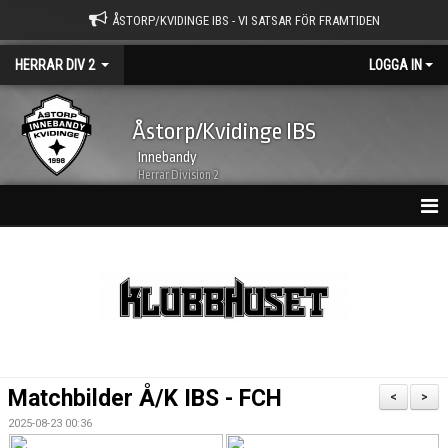
ÅSTORP/KVIDINGE IBS - VI SATSAR FÖR FRAMTIDEN
HERRAR DIV 2
LOGGA IN
Åstorp/Kvidinge IBS
Innebandy
Herrar Division 2
HEM
NYHETER
KALENDER
MATCHER
Matchbilder Å/K IBS - FCH
<
>
TRUPPEN
2025-08-23 00:36