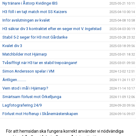
Ny tränare i Åstorp Kvidinge IBS
2025-05-21 10:11
H3 föll i en tajt match mot SS Kaizers
2025-04-10 00:14
Inför avslutningen av kvalet
2025-04-08 10:58
H3 säkrar div 3 kontraktet efter en seger mot V. Ingelstad
2025-04-03 00:19
Stabil 5-2 seger för H3 mot Gårdarike
2025-03-28 23:32
Kvalet div 3
2025-03-18 09:56
Matchbilder mot Hjärnarp
2025-03-01 18:32
Tvåsiffrigt när H3 tar en stabil trepoängare!
2025-03-01 09:50
Simon Andersson spelar i VM
2024-12-02 12:51
Äntligen..........
2024-11-24 11:57
Vem stod i mål i Hjärnarp?
2024-11-14 10:17
Smärtsam förlust mot Örkelljunga
2024-11-09 12:06
Lagfotografering 24/9
2024-09-20 09:56
Förlust mot Hofterup i Skånemästerskapen
2024-09-16 09:07
Ny tränarduo för H3!
2024-06-29 20:47
Serieseger och avancemang till div 3
För att hemsidan ska fungera korrekt använder vi nödvändiga
2024-03-18 22:51