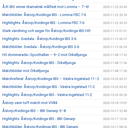
Å/K IBS vinner dramatisk målfest mot Lomma – 7–6!
2025-11-22 20:44
Matchbilder: Åstorp/Kvidinge IBS - Lomma FBC 7-6
2025-11-22 20:24
Hightlights: Åstorp/Kvidinge IBS - Lomma FBC 7-6
2025-11-22 20:23
Stark vändning och seger för Åstorp/Kvidinge IBS H3!
2025-11-15 07:01
Highlights: Svedala - Åstorp/Kvidinge IBS 3-6
2025-11-15 06:57
Matchbilder: Svedala - Åstorp/Kvidinge IBS 3-6
2025-11-15 06:54
H3 dominerade i Sporthallen – 9–2 mot Örkelljunga
2025-11-08 17:42
Highlights: Åstorp/Kvidinge IBS - Örkelljunga
2025-11-08 17:36
Matchbilder mot Örkelljunga
2025-11-08 17:30
Matchreferat: Åstorp/Kvidinge IBS – Västra Ingelstad 11–2
2025-10-25 00:57
Matchbilder: Åstorp/Kvidinge IBS - Västra Ingelstad 11-2
2025-10-25 00:42
Highlights: Åstorp/Kvidinge IBS - Västra Ingelstad 11-2
2025-10-25 00:20
Åstorp vann tuff match mot VV84
2025-10-18 19:07
Åstorp/Kvidinge IBS – IBK Genarp 5–8
2025-10-17 22:48
Highlights: Åstorp/Kvidinge IBS - IBK Genarp
2025-10-17 10:56
Matchbilder: Åstorp/Kvidinge IBS - IBK Genarp
2025-10-17 08:55