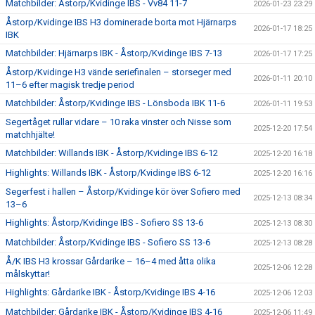
Matchbilder: Åstorp/Kvidinge IBS - Vv84 11-7
2026-01-23 23:29
Åstorp/Kvidinge IBS H3 dominerade borta mot Hjärnarps
2026-01-17 18:25
IBK
Matchbilder: Hjärnarps IBK - Åstorp/Kvidinge IBS 7-13
2026-01-17 17:25
Åstorp/Kvidinge H3 vände seriefinalen – storseger med
2026-01-11 20:10
11–6 efter magisk tredje period
Matchbilder: Åstorp/Kvidinge IBS - Lönsboda IBK 11-6
2026-01-11 19:53
Segertåget rullar vidare – 10 raka vinster och Nisse som
2025-12-20 17:54
matchhjälte!
Matchbilder: Willands IBK - Åstorp/Kvidinge IBS 6-12
2025-12-20 16:18
Highlights: Willands IBK - Åstorp/Kvidinge IBS 6-12
2025-12-20 16:16
Segerfest i hallen – Åstorp/Kvidinge kör över Sofiero med
2025-12-13 08:34
13–6
Highlights: Åstorp/Kvidinge IBS - Sofiero SS 13-6
2025-12-13 08:30
Matchbilder: Åstorp/Kvidinge IBS - Sofiero SS 13-6
2025-12-13 08:28
Å/K IBS H3 krossar Gårdarike – 16–4 med åtta olika
2025-12-06 12:28
målskyttar!
Highlights: Gårdarike IBK - Åstorp/Kvidinge IBS 4-16
2025-12-06 12:03
Matchbilder: Gårdarike IBK - Åstorp/Kvidinge IBS 4-16
2025-12-06 11:49