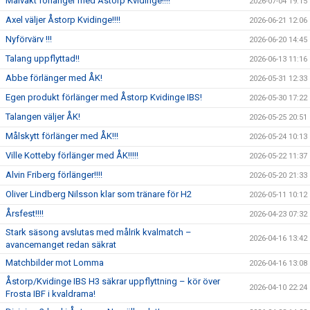
Målvakt förlänger med Åstorp Kvidinge!!!!
2026-07-04 19:15
Axel väljer Åstorp Kvidinge!!!!
2026-06-21 12:06
Nyförvärv !!!
2026-06-20 14:45
Talang uppflyttad!!
2026-06-13 11:16
Abbe förlänger med ÅK!
2026-05-31 12:33
Egen produkt förlänger med Åstorp Kvidinge IBS!
2026-05-30 17:22
Talangen väljer ÅK!
2026-05-25 20:51
Målskytt förlänger med ÅK!!!
2026-05-24 10:13
Ville Kotteby förlänger med ÅK!!!!!
2026-05-22 11:37
Alvin Friberg förlänger!!!!
2026-05-20 21:33
Oliver Lindberg Nilsson klar som tränare för H2
2026-05-11 10:12
Årsfest!!!!
2026-04-23 07:32
Stark säsong avslutas med målrik kvalmatch –
2026-04-16 13:42
avancemanget redan säkrat
Matchbilder mot Lomma
2026-04-16 13:08
Åstorp/Kvidinge IBS H3 säkrar uppflyttning – kör över
2026-04-10 22:24
Frosta IBF i kvaldrama!