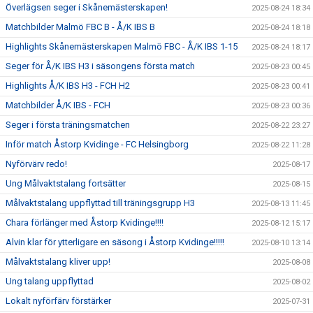
Överlägsen seger i Skånemästerskapen!
2025-08-24 18:34
Matchbilder Malmö FBC B - Å/K IBS B
2025-08-24 18:18
Highlights Skånemästerskapen Malmö FBC - Å/K IBS 1-15
2025-08-24 18:17
Seger för Å/K IBS H3 i säsongens första match
2025-08-23 00:45
Highlights Å/K IBS H3 - FCH H2
2025-08-23 00:41
Matchbilder Å/K IBS - FCH
2025-08-23 00:36
Seger i första träningsmatchen
2025-08-22 23:27
Inför match Åstorp Kvidinge - FC Helsingborg
2025-08-22 11:28
Nyförvärv redo!
2025-08-17
Ung Målvaktstalang fortsätter
2025-08-15
Målvaktstalang uppflyttad till träningsgrupp H3
2025-08-13 11:45
Chara förlänger med Åstorp Kvidinge!!!!
2025-08-12 15:17
Alvin klar för ytterligare en säsong i Åstorp Kvidinge!!!!!
2025-08-10 13:14
Målvaktstalang kliver upp!
2025-08-08
Ung talang uppflyttad
2025-08-02
Lokalt nyförfärv förstärker
2025-07-31