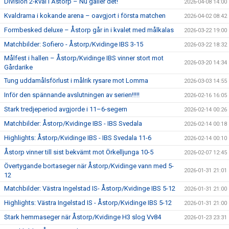
Division 2-kval i Åstorp – Nu gäller det!
2026-04-08 14:00
Kvaldrama i kokande arena – oavgjort i första matchen
2026-04-02 08:42
Formbesked deluxe – Åstorp går in i kvalet med målkalas
2026-03-22 19:00
Matchbilder: Sofiero - Åstorp/Kvidinge IBS 3-15
2026-03-22 18:32
Målfest i hallen – Åstorp/Kvidinge IBS vinner stort mot
2026-03-20 14:34
Gårdarike
Tung uddamålsförlust i målrik rysare mot Lomma
2026-03-03 14:55
Inför den spännande avslutningen av serien!!!!!
2026-02-16 16:05
Stark tredjeperiod avgjorde i 11–6-segern
2026-02-14 00:26
Matchbilder: Åstorp/Kvidinge IBS - IBS Svedala
2026-02-14 00:18
Highlights: Åstorp/Kvidinge IBS - IBS Svedala 11-6
2026-02-14 00:10
Åstorp vinner till sist bekvämt mot Örkelljunga 10-5
2026-02-07 12:45
Övertygande bortaseger när Åstorp/Kvidinge vann med 5-
2026-01-31 21:01
12
Matchbilder: Västra Ingelstad IS- Åstorp/Kvidinge IBS 5-12
2026-01-31 21:00
Highlights: Västra Ingelstad IS - Åstorp/Kvidinge IBS 5-12
2026-01-31 21:00
Stark hemmaseger när Åstorp/Kvidinge H3 slog Vv84
2026-01-23 23:31