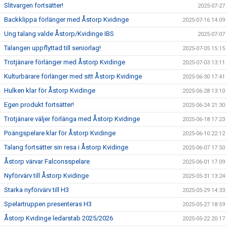
Slitvargen fortsätter!
2025-07-27
Backklippa förlänger med Åstorp Kvidinge
2025-07-16 14:09
Ung talang valde Åstorp/Kvidinge IBS
2025-07-07
Talangen uppflyttad till seniorlag!
2025-07-05 15:15
Trotjänare förlänger med Åstorp Kvidinge
2025-07-03 13:11
Kulturbärare förlänger med sitt Åstorp Kvidinge
2025-06-30 17:41
Hulken klar för Åstorp Kvidinge
2025-06-28 13:10
Egen produkt fortsätter!
2025-06-24 21:30
Trotjänare väljer förlänga med Åstorp Kvidinge
2025-06-18 17:23
Poängspelare klar för Åstorp Kvidinge
2025-06-10 22:12
Talang fortsätter sin resa i Åstorp Kvidinge
2025-06-07 17:50
Åstorp värvar Falconsspelare
2025-06-01 17:09
Nyförvärv till Åstorp Kvidinge
2025-05-31 13:24
Starka nyförvärv till H3
2025-05-29 14:33
Spelartruppen presenteras H3
2025-05-27 18:59
Åstorp Kvidinge ledarstab 2025/2026
2025-05-22 20:17