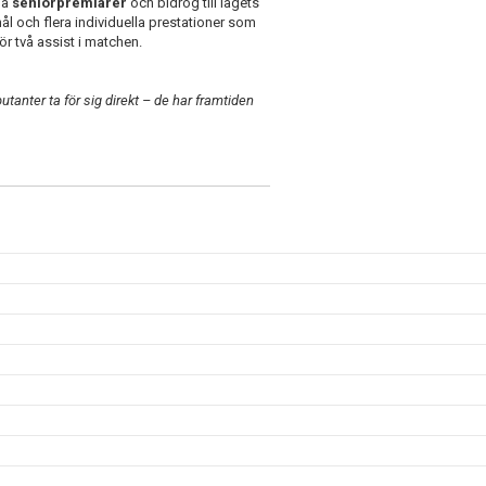
na
seniorpremiärer
och bidrog till lagets
mål och flera individuella prestationer som
ör två assist i matchen.
butanter ta för sig direkt – de har framtiden