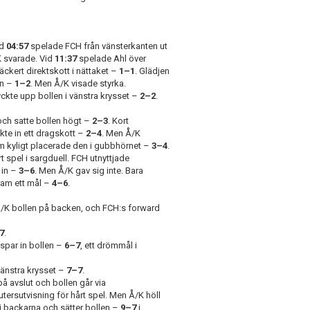
id
04:57
spelade FCH från vänsterkanten ut
K svarade. Vid
11:37
spelade Ahl över
läckert direktskott i nättaket –
1–1
. Glädjen
en –
1–2
. Men Å/K visade styrka.
ckte upp bollen i vänstra krysset –
2–2
.
ch satte bollen högt –
2–3
. Kort
te in ett dragskott –
2–4
. Men Å/K
som kyligt placerade den i gubbhörnet –
3–4
.
t spel i sargduell. FCH utnyttjade
 in –
3–6
. Men Å/K gav sig inte. Bara
ram ett mål –
4–6
.
K bollen på backen, och FCH:s forward
7
.
spar in bollen –
6–7
, ett drömmål i
 vänstra krysset –
7–7
.
på avslut och bollen går via
tersutvisning för hårt spel. Men Å/K höll
bi backarna och sätter bollen –
9–7
i