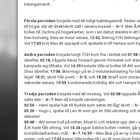
träningsmatch.
Första perioden
började med ett tidigt baklängesmål. Redan v
till höger, där ett direktskott satt i vänstra krysset –
0–1
. Men Å/
bollen till Zachris på högerkanten, som i sin debut stänkte in ett 
blev kortvarig. Bara en minut senare,
12:42
, återtog FCH ledning
Vid
17:43
bröt Max ett uppspel och spelade in till Hampe som try
Andra perioden
började tungt. FCH kom fria i slottet vid
01:58
o
därefter,
02:18
, bågade deras forward genom försvaret och stänk
kämpade sig tillbaka. Vid
14:29
kastade Ville ut bollen till Ahl 
Strax därefter,
17:08
, åkte Hugo på en 2-minutersutvisning för hår
läget:
18:21
, skott från point –
3–5
, och
18:28
, straff som zorras
sekunder senare,
19:09
, kombinerade Kotteby, Ahl och Hampe f
Tredje perioden
började med ett misstag. Vid
02:08
tappade Å/
satte den –
4–7
. Men då började vändningen.
02:50
– Henri spelar bak till Rudde som sätter ett lågt skott –
5–
03:20
– Hugo L spelar till Leo W som gör en 360-vändning och vi
debuten!
09:48
– Ahl vinner boll på mitten, kliver in och stänker upp den i
Å/K hade fått vittring. Vid
14:24
nyper Sebbe bollen i mitten, går 
motståndarbacken i mål –
8–7
.
16:39
– Max åker på en ny 2-minu
undan, och vid
17:02
kastar Ville bollen till Leo W som löper för