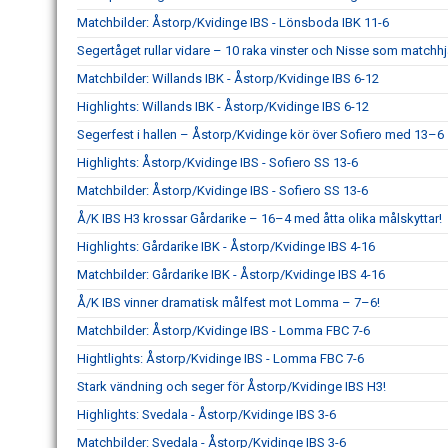
Matchbilder: Åstorp/Kvidinge IBS - Lönsboda IBK 11-6
Segertåget rullar vidare – 10 raka vinster och Nisse som matchhj
Matchbilder: Willands IBK - Åstorp/Kvidinge IBS 6-12
Highlights: Willands IBK - Åstorp/Kvidinge IBS 6-12
Segerfest i hallen – Åstorp/Kvidinge kör över Sofiero med 13–6
Highlights: Åstorp/Kvidinge IBS - Sofiero SS 13-6
Matchbilder: Åstorp/Kvidinge IBS - Sofiero SS 13-6
Å/K IBS H3 krossar Gårdarike – 16–4 med åtta olika målskyttar!
Highlights: Gårdarike IBK - Åstorp/Kvidinge IBS 4-16
Matchbilder: Gårdarike IBK - Åstorp/Kvidinge IBS 4-16
Å/K IBS vinner dramatisk målfest mot Lomma – 7–6!
Matchbilder: Åstorp/Kvidinge IBS - Lomma FBC 7-6
Hightlights: Åstorp/Kvidinge IBS - Lomma FBC 7-6
Stark vändning och seger för Åstorp/Kvidinge IBS H3!
Highlights: Svedala - Åstorp/Kvidinge IBS 3-6
Matchbilder: Svedala - Åstorp/Kvidinge IBS 3-6