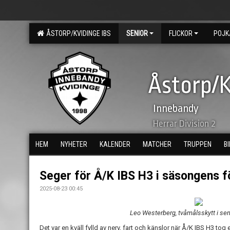
ÅSTORP/KVIDINGE IBS
SENIOR
FLICKOR
POJK
Åstorp/K
Innebandy
Herrar Division 2
HEM
NYHETER
KALENDER
MATCHER
TRUPPEN
B
Seger för Å/K IBS H3 i säsongens f
2025-08-23 00:45
Leo Westerberg, tvåmålsskytt i se
Det var en kväll fylld av nerv, fart och känslor när Å/K IBS H3 t