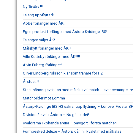
Nyförvärv !!!
Talang uppflyttad!!
Abbe förlänger med ÅK!
Egen produkt förlänger med Åstorp Kvidinge IBS!
Talangen väljer ÅK!
Målskytt förlänger med ÅK!!!
Ville Kotteby förlänger med ÅK!!!!!
Alvin Friberg förlänger!!!!
Oliver Lindberg Nilsson klar som tränare för H2
Årsfest!!!!
Stark säsong avslutas med målrik kvalmatch – avancemanget re
Matchbilder mot Lomma
Åstorp/Kvidinge IBS H3 säkrar uppflyttning – kör över Frosta IBF
Division 2-kval i Åstorp – Nu gäller det!
Kvaldrama i kokande arena – oavgjort i första matchen
Formbesked deluxe – Åstorp går in i kvalet med målkalas