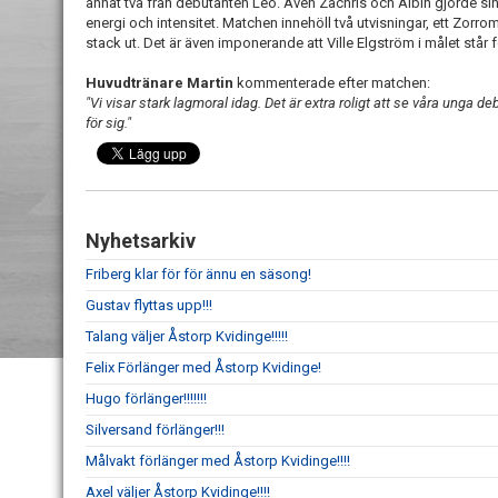
annat två från debutanten Leo. Även Zachris och Albin gjorde si
energi och intensitet. Matchen innehöll två utvisningar, ett Zorro
stack ut. Det är även imponerande att Ville Elgström i målet står f
Huvudtränare Martin
kommenterade efter matchen:
"Vi visar stark lagmoral idag. Det är extra roligt att se våra unga de
för sig."
Nyhetsarkiv
Friberg klar för för ännu en säsong!
Gustav flyttas upp!!!
Talang väljer Åstorp Kvidinge!!!!!
Felix Förlänger med Åstorp Kvidinge!
Hugo förlänger!!!!!!!
Silversand förlänger!!!
Målvakt förlänger med Åstorp Kvidinge!!!!
Axel väljer Åstorp Kvidinge!!!!