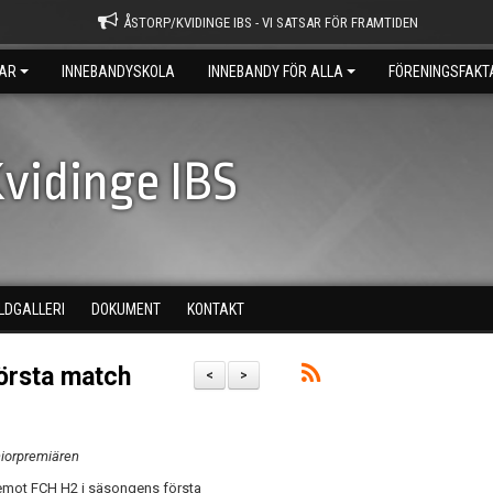
ÅSTORP/KVIDINGE IBS - VI SATSAR FÖR FRAMTIDEN
AR
INNEBANDYSKOLA
INNEBANDY FÖR ALLA
FÖRENINGSFAKT
vidinge IBS
ILDGALLERI
DOKUMENT
KONTAKT
örsta match
<
>
niorpremiären
og emot FCH H2 i säsongens första