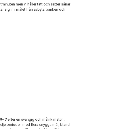
minuten men vi håller tätt och sätter sånär
r sig in i målet från avbytarbänken och
9–7
efter en svängig och målrik match.
redje perioden med flera snygga mål, bland