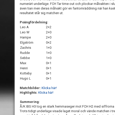
numerärt underläge. FCH Tar time-out och plockar målvakten i slut
även tian men deras målvakt gör en fantomräddning när han kasta
resultatet står sig matchen ut.
Poängfördelning:
Leo A
2+2
Leo W
2+0
Hampe
2+0
Elgström
0+2
Zachris
1+0
Rudde
1+0
Sebbe
1+0
Max
0+1
Henri
0+1
Kotteby
0+1
Hugo L
0+1
Matchbilder:
Klicka här!
Highlights:
Klicka här!
Summering:
Å/K IBS H3 tog en stark hemmaseger mot FCH H2 med siffrorna
Trots tidigt underläge visade laget moral och vände matchen i t