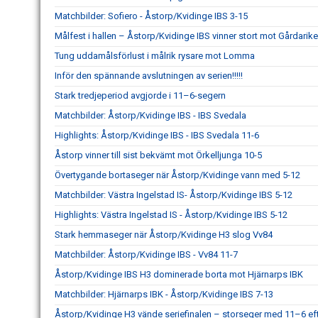
Matchbilder: Sofiero - Åstorp/Kvidinge IBS 3-15
Målfest i hallen – Åstorp/Kvidinge IBS vinner stort mot Gårdarike
Tung uddamålsförlust i målrik rysare mot Lomma
Inför den spännande avslutningen av serien!!!!!
Stark tredjeperiod avgjorde i 11–6-segern
Matchbilder: Åstorp/Kvidinge IBS - IBS Svedala
Highlights: Åstorp/Kvidinge IBS - IBS Svedala 11-6
Åstorp vinner till sist bekvämt mot Örkelljunga 10-5
Övertygande bortaseger när Åstorp/Kvidinge vann med 5-12
Matchbilder: Västra Ingelstad IS- Åstorp/Kvidinge IBS 5-12
Highlights: Västra Ingelstad IS - Åstorp/Kvidinge IBS 5-12
Stark hemmaseger när Åstorp/Kvidinge H3 slog Vv84
Matchbilder: Åstorp/Kvidinge IBS - Vv84 11-7
Åstorp/Kvidinge IBS H3 dominerade borta mot Hjärnarps IBK
Matchbilder: Hjärnarps IBK - Åstorp/Kvidinge IBS 7-13
Åstorp/Kvidinge H3 vände seriefinalen – storseger med 11–6 eft