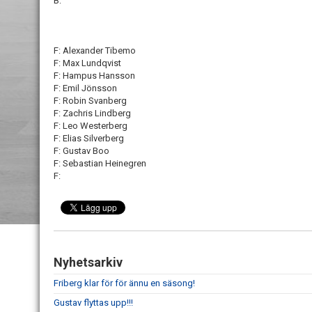
B:
F: Alexander Tibemo
F: Max Lundqvist
F: Hampus Hansson
F: Emil Jönsson
F: Robin Svanberg
F: Zachris Lindberg
F: Leo Westerberg
F: Elias Silverberg
F: Gustav Boo
F: Sebastian Heinegren
F:
Nyhetsarkiv
Friberg klar för för ännu en säsong!
Gustav flyttas upp!!!