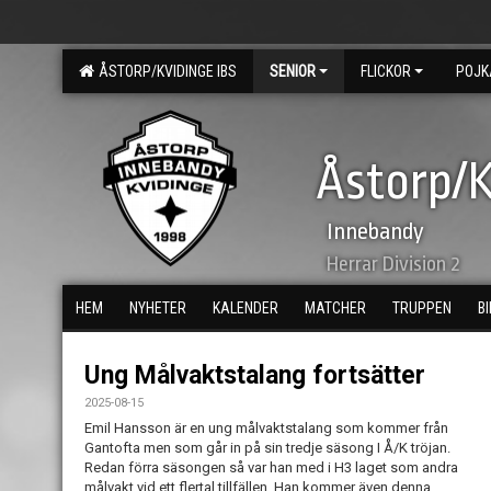
ÅSTORP/KVIDINGE IBS
SENIOR
FLICKOR
POJK
Åstorp/K
Innebandy
Herrar Division 2
HEM
NYHETER
KALENDER
MATCHER
TRUPPEN
B
Ung Målvaktstalang fortsätter
2025-08-15
Emil Hansson är en ung målvaktstalang som kommer från
Gantofta men som går in på sin tredje säsong I Å/K tröjan.
Redan förra säsongen så var han med i H3 laget som andra
målvakt vid ett flertal tillfällen. Han kommer även denna