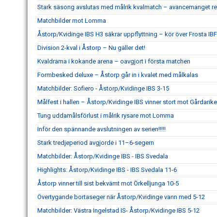
Stark säsong avslutas med målrik kvalmatch – avancemanget re
Matchbilder mot Lomma
Åstorp/Kvidinge IBS H3 säkrar uppflyttning – kör över Frosta IBF
Division 2-kval i Åstorp – Nu gäller det!
Kvaldrama i kokande arena – oavgjort i första matchen
Formbesked deluxe – Åstorp går in i kvalet med målkalas
Matchbilder: Sofiero - Åstorp/Kvidinge IBS 3-15
Målfest i hallen – Åstorp/Kvidinge IBS vinner stort mot Gårdarike
Tung uddamålsförlust i målrik rysare mot Lomma
Inför den spännande avslutningen av serien!!!!!
Stark tredjeperiod avgjorde i 11–6-segern
Matchbilder: Åstorp/Kvidinge IBS - IBS Svedala
Highlights: Åstorp/Kvidinge IBS - IBS Svedala 11-6
Åstorp vinner till sist bekvämt mot Örkelljunga 10-5
Övertygande bortaseger när Åstorp/Kvidinge vann med 5-12
Matchbilder: Västra Ingelstad IS- Åstorp/Kvidinge IBS 5-12