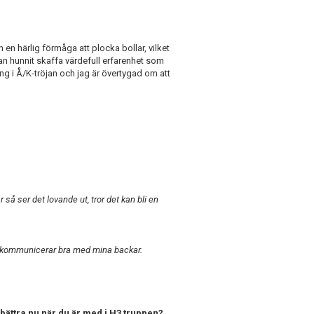
 en härlig förmåga att plocka bollar, vilket
dan hunnit skaffa värdefull erfarenhet som
ng i Å/K-tröjan och jag är övertygad om att
å ser det lovande ut, tror det kan bli en
t, kommunicerar bra med mina backar.
rbättra nu när du är med i H3 truppen?