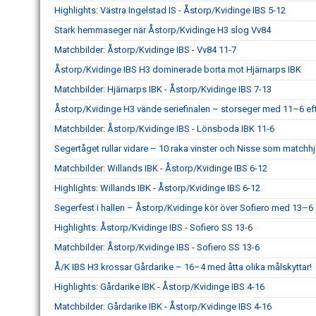
Highlights: Västra Ingelstad IS - Åstorp/Kvidinge IBS 5-12
Stark hemmaseger när Åstorp/Kvidinge H3 slog Vv84
Matchbilder: Åstorp/Kvidinge IBS - Vv84 11-7
Åstorp/Kvidinge IBS H3 dominerade borta mot Hjärnarps IBK
Matchbilder: Hjärnarps IBK - Åstorp/Kvidinge IBS 7-13
Åstorp/Kvidinge H3 vände seriefinalen – storseger med 11–6 eft
Matchbilder: Åstorp/Kvidinge IBS - Lönsboda IBK 11-6
Segertåget rullar vidare – 10 raka vinster och Nisse som matchhj
Matchbilder: Willands IBK - Åstorp/Kvidinge IBS 6-12
Highlights: Willands IBK - Åstorp/Kvidinge IBS 6-12
Segerfest i hallen – Åstorp/Kvidinge kör över Sofiero med 13–6
Highlights: Åstorp/Kvidinge IBS - Sofiero SS 13-6
Matchbilder: Åstorp/Kvidinge IBS - Sofiero SS 13-6
Å/K IBS H3 krossar Gårdarike – 16–4 med åtta olika målskyttar!
Highlights: Gårdarike IBK - Åstorp/Kvidinge IBS 4-16
Matchbilder: Gårdarike IBK - Åstorp/Kvidinge IBS 4-16