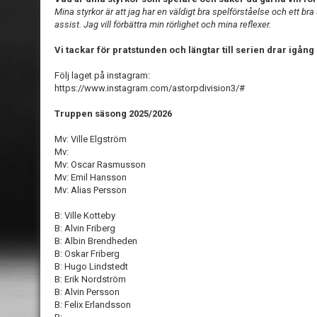
Mina styrkor är att jag har en väldigt bra spelförståelse och ett bra
assist. Jag vill förbättra min rörlighet och mina reflexer.
Vi tackar för pratstunden och längtar till serien drar igång
Följ laget på instagram:
https://www.instagram.com/astorpdivision3/#
Truppen säsong 2025/2026
Mv: Ville Elgström
Mv:
Mv: Oscar Rasmusson
Mv: Emil Hansson
Mv: Alias Persson
B: Ville Kotteby
B: Alvin Friberg
B: Albin Brendheden
B: Oskar Friberg
B: Hugo Lindstedt
B: Erik Nordström
B: Alvin Persson
B: Felix Erlandsson