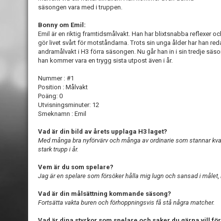
säsongen vara med i truppen.
Bonny om Emil:
Emil är en riktig framtidsmålvakt. Han har blixtsnabba reflexer och
gör livet svårt för motståndarna. Trots sin unga ålder har han re
andramålvakt i H3 förra säsongen. Nu går han in i sin tredje säso
han kommer vara en trygg sista utpost även i år.
Nummer : #1
Position : Målvakt
Poäng: 0
Utvisningsminuter: 12
Smeknamn : Emil
Vad är din bild av årets upplaga H3 laget?
Med många bra nyförvärv och många av ordinarie som stannar kvar s
stark trupp i år.
Vem är du som spelare?
Jag är en spelare som försöker hålla mig lugn och sansad i måle
Vad är din målsättning kommande säsong?
Fortsätta vakta buren och förhoppningsvis få stå några matcher.
Vad är dina styrkor som spelare och saker du gärna vill fö