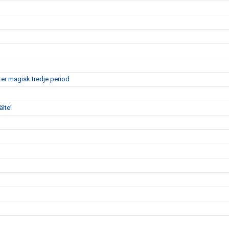
er magisk tredje period
älte!