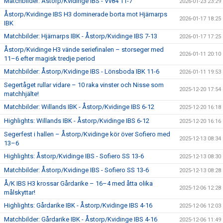
Matchbilder: Åstorp/Kvidinge IBS - Vv84 11-7
2026-01-23 23:29
Åstorp/Kvidinge IBS H3 dominerade borta mot Hjärnarps
2026-01-17 18:25
IBK
Matchbilder: Hjärnarps IBK - Åstorp/Kvidinge IBS 7-13
2026-01-17 17:25
Åstorp/Kvidinge H3 vände seriefinalen – storseger med
2026-01-11 20:10
11–6 efter magisk tredje period
Matchbilder: Åstorp/Kvidinge IBS - Lönsboda IBK 11-6
2026-01-11 19:53
Segertåget rullar vidare – 10 raka vinster och Nisse som
2025-12-20 17:54
matchhjälte!
Matchbilder: Willands IBK - Åstorp/Kvidinge IBS 6-12
2025-12-20 16:18
Highlights: Willands IBK - Åstorp/Kvidinge IBS 6-12
2025-12-20 16:16
Segerfest i hallen – Åstorp/Kvidinge kör över Sofiero med
2025-12-13 08:34
13–6
Highlights: Åstorp/Kvidinge IBS - Sofiero SS 13-6
2025-12-13 08:30
Matchbilder: Åstorp/Kvidinge IBS - Sofiero SS 13-6
2025-12-13 08:28
Å/K IBS H3 krossar Gårdarike – 16–4 med åtta olika
2025-12-06 12:28
målskyttar!
Highlights: Gårdarike IBK - Åstorp/Kvidinge IBS 4-16
2025-12-06 12:03
Matchbilder: Gårdarike IBK - Åstorp/Kvidinge IBS 4-16
2025-12-06 11:49