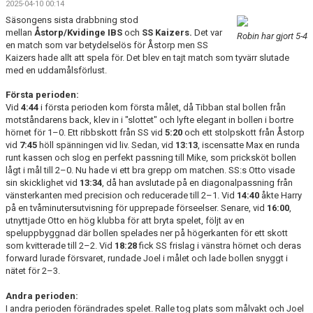
2025-04-10 00:14
BILDGALLERI
Säsongens sista drabbning stod
mellan
Åstorp/Kvidinge IBS
och
SS Kaizers.
Det var
Robin har gjort 5-4
DOKUMENT
en match som var betydelselös för Åstorp men SS
Kaizers hade allt att spela för. Det blev en tajt match som tyvärr slutade
KONTAKT
med en uddamålsförlust.
Första perioden:
Vid
4:44
i första perioden kom första målet, då Tibban stal bollen från
motståndarens back, klev in i "slottet" och lyfte elegant in bollen i bortre
hörnet för 1–0. Ett ribbskott från SS vid
5:20
och ett stolpskott från Åstorp
vid
7:45
höll spänningen vid liv. Sedan, vid
13:13
, iscensatte Max en runda
runt kassen och slog en perfekt passning till Mike, som pricksköt bollen
lågt i mål till 2–0. Nu hade vi ett bra grepp om matchen. SS:s Otto visade
sin skicklighet vid
13:34
, då han avslutade på en diagonalpassning från
vänsterkanten med precision och reducerade till 2–1. Vid
14:40
åkte Harry
på en tvåminutersutvisning för upprepade förseelser. Senare, vid
16:00
,
utnyttjade Otto en hög klubba för att bryta spelet, följt av en
speluppbyggnad där bollen spelades ner på högerkanten för ett skott
som kvitterade till 2–2. Vid
18:28
fick SS frislag i vänstra hörnet och deras
forward lurade försvaret, rundade Joel i målet och lade bollen snyggt i
nätet för 2–3.
Andra perioden:
I andra perioden förändrades spelet. Ralle tog plats som målvakt och Joel