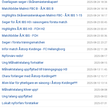
Överlägsen seger i Skånemästerskapen!
2025-08-24 18:34
Matchbilder Malmö FBC B - Å/K IBS B
2025-08-24 18:18
Highlights Skånemästerskapen Malmö FBC - Å/K IBS 1-15
2025-08-24 18:17
Seger för Å/K IBS H3 i säsongens första match
2025-08-23 00:45
Highlights Å/K IBS H3 - FCH H2
2025-08-23 00:41
Matchbilder Å/K IBS - FCH
2025-08-23 00:36
Seger i första träningsmatchen
2025-08-22 23:27
Inför match Åstorp Kvidinge - FC Helsingborg
2025-08-22 11:28
Nyförvärv redo!
2025-08-17
Ung Målvaktstalang fortsätter
2025-08-15
Målvaktstalang uppflyttad till träningsgrupp H3
2025-08-13 11:45
Chara förlänger med Åstorp Kvidinge!!!!
2025-08-12 15:17
Alvin klar för ytterligare en säsong i Åstorp Kvidinge!!!!!
2025-08-10 13:14
Målvaktstalang kliver upp!
2025-08-08
Ung talang uppflyttad
2025-08-02
Lokalt nyförfärv förstärker
2025-07-31