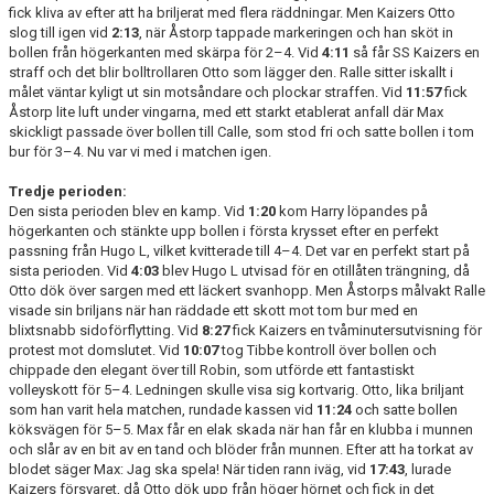
fick kliva av efter att ha briljerat med flera räddningar. Men Kaizers Otto
slog till igen vid
2:13
, när Åstorp tappade markeringen och han sköt in
bollen från högerkanten med skärpa för 2–4. Vid
4:11
så får SS Kaizers en
straff och det blir bolltrollaren Otto som lägger den. Ralle sitter iskallt i
målet väntar kyligt ut sin motsåndare och plockar straffen. Vid
11:57
fick
Åstorp lite luft under vingarna, med ett starkt etablerat anfall där Max
skickligt passade över bollen till Calle, som stod fri och satte bollen i tom
bur för 3–4. Nu var vi med i matchen igen.
Tredje perioden:
Den sista perioden blev en kamp. Vid
1:20
kom Harry löpandes på
högerkanten och stänkte upp bollen i första krysset efter en perfekt
passning från Hugo L, vilket kvitterade till 4–4. Det var en perfekt start på
sista perioden. Vid
4:03
blev Hugo L utvisad för en otillåten trängning, då
Otto dök över sargen med ett läckert svanhopp. Men Åstorps målvakt Ralle
visade sin briljans när han räddade ett skott mot tom bur med en
blixtsnabb sidoförflytting. Vid
8:27
fick Kaizers en tvåminutersutvisning för
protest mot domslutet. Vid
10:07
tog Tibbe kontroll över bollen och
chippade den elegant över till Robin, som utförde ett fantastiskt
volleyskott för 5–4. Ledningen skulle visa sig kortvarig. Otto, lika briljant
som han varit hela matchen, rundade kassen vid
11:24
och satte bollen
köksvägen för 5–5. Max får en elak skada när han får en klubba i munnen
och slår av en bit av en tand och blöder från munnen. Efter att ha torkat av
blodet säger Max: Jag ska spela! När tiden rann iväg, vid
17:43
, lurade
Kaizers försvaret, då Otto dök upp från höger hörnet och fick in det