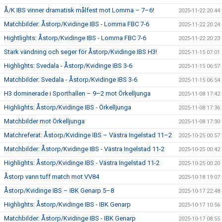
Å/K IBS vinner dramatisk målfest mot Lomma – 7–6!
2025-11-22 20:44
Matchbilder: Åstorp/Kvidinge IBS - Lomma FBC 7-6
2025-11-22 20:24
Hightlights: Åstorp/Kvidinge IBS - Lomma FBC 7-6
2025-11-22 20:23
Stark vändning och seger för Åstorp/Kvidinge IBS H3!
2025-11-15 07:01
Highlights: Svedala - Åstorp/Kvidinge IBS 3-6
2025-11-15 06:57
Matchbilder: Svedala - Åstorp/Kvidinge IBS 3-6
2025-11-15 06:54
H3 dominerade i Sporthallen – 9–2 mot Örkelljunga
2025-11-08 17:42
Highlights: Åstorp/Kvidinge IBS - Örkelljunga
2025-11-08 17:36
Matchbilder mot Örkelljunga
2025-11-08 17:30
Matchreferat: Åstorp/Kvidinge IBS – Västra Ingelstad 11–2
2025-10-25 00:57
Matchbilder: Åstorp/Kvidinge IBS - Västra Ingelstad 11-2
2025-10-25 00:42
Highlights: Åstorp/Kvidinge IBS - Västra Ingelstad 11-2
2025-10-25 00:20
Åstorp vann tuff match mot VV84
2025-10-18 19:07
Åstorp/Kvidinge IBS – IBK Genarp 5–8
2025-10-17 22:48
Highlights: Åstorp/Kvidinge IBS - IBK Genarp
2025-10-17 10:56
Matchbilder: Åstorp/Kvidinge IBS - IBK Genarp
2025-10-17 08:55