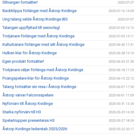
Slitvargen fortsätter!
2025-07-27
Backklippa förlänger med Åstorp Kvidinge
2025-07-16 14:09
Ung talang valde Åstorp/Kvidinge IBS
2025-07-07
Talangen uppflyttad till seniorlag!
2025-07-05 15:15
Trotjänare förlänger med Åstorp Kvidinge
2025-07-03 13:11
Kulturbärare förlänger med sitt Åstorp Kvidinge
2025-06-30 17:41
Hulken klar för Åstorp Kvidinge
2025-06-28 13:10
Egen produkt fortsätter!
2025-06-24 21:30
Trotjänare väljer förlänga med Åstorp Kvidinge
2025-06-18 17:23
Poängspelare klar för Åstorp Kvidinge
2025-06-10 22:12
Talang fortsätter sin resa i Åstorp Kvidinge
2025-06-07 17:50
Åstorp värvar Falconsspelare
2025-06-01 17:09
Nyförvärv till Åstorp Kvidinge
2025-05-31 13:24
Starka nyförvärv till H3
2025-05-29 14:33
Spelartruppen presenteras H3
2025-05-27 18:59
Åstorp Kvidinge ledarstab 2025/2026
2025-05-22 20:17