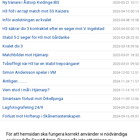
Ny tränare i Åstorp Kvidinge IBS
2025-05-21 10:11
H3 föll i en tajt match mot SS Kaizers
2025-04-10 00:14
Inför avslutningen av kvalet
2025-04-08 10:58
H3 säkrar div 3 kontraktet efter en seger mot V. Ingelstad
2025-04-03 00:19
Stabil 5-2 seger för H3 mot Gårdarike
2025-03-28 23:32
Kvalet div 3
2025-03-18 09:56
Matchbilder mot Hjärnarp
2025-03-01 18:32
Tvåsiffrigt när H3 tar en stabil trepoängare!
2025-03-01 09:50
Simon Andersson spelar i VM
2024-12-02 12:51
Äntligen..........
2024-11-24 11:57
Vem stod i mål i Hjärnarp?
2024-11-14 10:17
Smärtsam förlust mot Örkelljunga
2024-11-09 12:06
Lagfotografering 24/9
2024-09-20 09:56
Förlust mot Hofterup i Skånemästerskapen
2024-09-16 09:07
Ny tränarduo för H3!
2024-06-29 20:47
Serieseger och avancemang till div 3
För att hemsidan ska fungera korrekt använder vi nödvändiga
2024-03-18 22:51