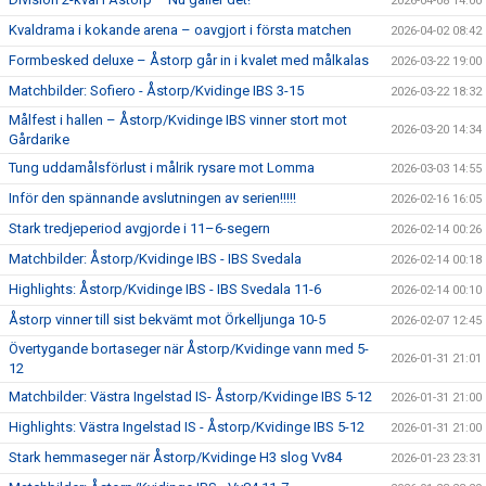
2026-04-08 14:00
Kvaldrama i kokande arena – oavgjort i första matchen
2026-04-02 08:42
Formbesked deluxe – Åstorp går in i kvalet med målkalas
2026-03-22 19:00
Matchbilder: Sofiero - Åstorp/Kvidinge IBS 3-15
2026-03-22 18:32
Målfest i hallen – Åstorp/Kvidinge IBS vinner stort mot
2026-03-20 14:34
Gårdarike
Tung uddamålsförlust i målrik rysare mot Lomma
2026-03-03 14:55
Inför den spännande avslutningen av serien!!!!!
2026-02-16 16:05
Stark tredjeperiod avgjorde i 11–6-segern
2026-02-14 00:26
Matchbilder: Åstorp/Kvidinge IBS - IBS Svedala
2026-02-14 00:18
Highlights: Åstorp/Kvidinge IBS - IBS Svedala 11-6
2026-02-14 00:10
Åstorp vinner till sist bekvämt mot Örkelljunga 10-5
2026-02-07 12:45
Övertygande bortaseger när Åstorp/Kvidinge vann med 5-
2026-01-31 21:01
12
Matchbilder: Västra Ingelstad IS- Åstorp/Kvidinge IBS 5-12
2026-01-31 21:00
Highlights: Västra Ingelstad IS - Åstorp/Kvidinge IBS 5-12
2026-01-31 21:00
Stark hemmaseger när Åstorp/Kvidinge H3 slog Vv84
2026-01-23 23:31