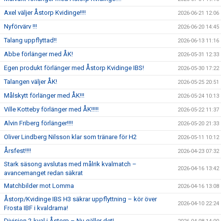
Axel väljer Åstorp Kvidinge!!!!
2026-06-21 12:06
Nyförvärv !!!
2026-06-20 14:45
Talang uppflyttad!!
2026-06-13 11:16
Abbe förlänger med ÅK!
2026-05-31 12:33
Egen produkt förlänger med Åstorp Kvidinge IBS!
2026-05-30 17:22
Talangen väljer ÅK!
2026-05-25 20:51
Målskytt förlänger med ÅK!!!
2026-05-24 10:13
Ville Kotteby förlänger med ÅK!!!!!
2026-05-22 11:37
Alvin Friberg förlänger!!!!
2026-05-20 21:33
Oliver Lindberg Nilsson klar som tränare för H2
2026-05-11 10:12
Årsfest!!!!
2026-04-23 07:32
Stark säsong avslutas med målrik kvalmatch –
2026-04-16 13:42
avancemanget redan säkrat
Matchbilder mot Lomma
2026-04-16 13:08
Åstorp/Kvidinge IBS H3 säkrar uppflyttning – kör över
2026-04-10 22:24
Frosta IBF i kvaldrama!
Division 2-kval i Åstorp – Nu gäller det!