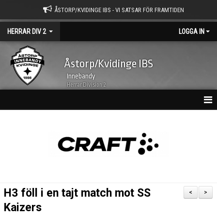
ÅSTORP/KVIDINGE IBS - VI SATSAR FÖR FRAMTIDEN
HERRAR DIV 2
LOGGA IN
Åstorp/Kvidinge IBS
Innebandy
Herrar Division 2
HEM
NYHETER
KALENDER
MATCHER
H3 föll i en tajt match mot SS
<
>
TRUPPEN
Kaizers