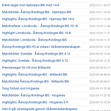
Enkel seger mot Hjärnarps IBK med 14-6
2025-10-11 20:07
Matchbilder: Åstorp/Kvidinge IBS - Hjärnarps IBK
2025-10-11 20:00
Highlights: Åstorp/Kvidinge IBS - Hjärnarp IBK 14-6
2025-10-11 19:49
Matchreferat: Lönsboda – Åstorp/Kvidinge IBS 10–8
2025-10-04 11:46
Highlight Lönsboda - Åstorp/Kvidingen IBS 10-8
2025-10-04 11:37
Matchbilder: Lönsboda - Åstorp/Kvidinge IBS
2025-10-04 11:37
Åstorp/Kvidinge IBS H3 är vidare i Skånemästerskapen
2025-09-30 13:30
Matchbilder: Svedala - Åstorp/Kvidinge IBS 4-12
2025-09-30 13:06
Highlights: Svedala - Åstorp/Kvidinge IBS 4-12
2025-09-30 12:35
Premiärseger för H3 mot Willands!
2025-09-28 09:27
Highlights: Åstorp/Kvidinge IBS - Willands IBK
2025-09-28 08:44
Matchbilder Åstorp/Kvidinge IBS - Willands IBK
2025-09-28 08:41
Tung förlust mot Höganäs
2025-09-19 23:38
Matchbilder: Åstorp/Kvidinge IBS - Höganäs
2025-09-19 23:35
Highlights: Åstorp/Kvidinge IBS - Höganäs 3-9
2025-09-19 23:34
Herr B går obesegrade genom Skånemästerskapens