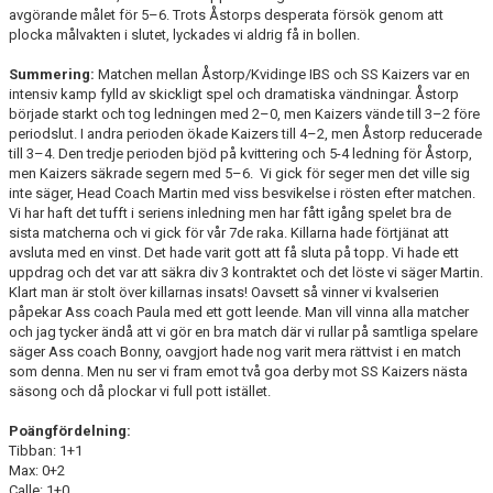
avgörande målet för 5–6. Trots Åstorps desperata försök genom att
plocka målvakten i slutet, lyckades vi aldrig få in bollen.
Summering:
Matchen mellan Åstorp/Kvidinge IBS och SS Kaizers var en
intensiv kamp fylld av skickligt spel och dramatiska vändningar. Åstorp
började starkt och tog ledningen med 2–0, men Kaizers vände till 3–2 före
periodslut. I andra perioden ökade Kaizers till 4–2, men Åstorp reducerade
till 3–4. Den tredje perioden bjöd på kvittering och 5-4 ledning för Åstorp,
men Kaizers säkrade segern med 5–6. Vi gick för seger men det ville sig
inte säger, Head Coach Martin med viss besvikelse i rösten efter matchen.
Vi har haft det tufft i seriens inledning men har fått igång spelet bra de
sista matcherna och vi gick för vår 7de raka. Killarna hade förtjänat att
avsluta med en vinst. Det hade varit gott att få sluta på topp. Vi hade ett
uppdrag och det var att säkra div 3 kontraktet och det löste vi säger Martin.
Klart man är stolt över killarnas insats! Oavsett så vinner vi kvalserien
påpekar Ass coach Paula med ett gott leende. Man vill vinna alla matcher
och jag tycker ändå att vi gör en bra match där vi rullar på samtliga spelare
säger Ass coach Bonny, oavgjort hade nog varit mera rättvist i en match
som denna. Men nu ser vi fram emot två goa derby mot SS Kaizers nästa
säsong och då plockar vi full pott istället.
Poängfördelning:
Tibban: 1+1
Max: 0+2
Calle: 1+0