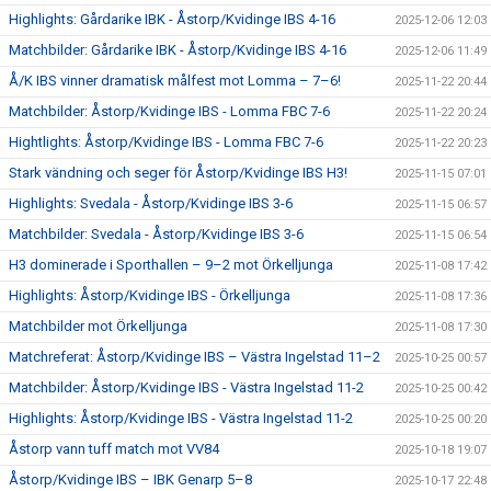
Highlights: Gårdarike IBK - Åstorp/Kvidinge IBS 4-16
2025-12-06 12:03
Matchbilder: Gårdarike IBK - Åstorp/Kvidinge IBS 4-16
2025-12-06 11:49
Å/K IBS vinner dramatisk målfest mot Lomma – 7–6!
2025-11-22 20:44
Matchbilder: Åstorp/Kvidinge IBS - Lomma FBC 7-6
2025-11-22 20:24
Hightlights: Åstorp/Kvidinge IBS - Lomma FBC 7-6
2025-11-22 20:23
Stark vändning och seger för Åstorp/Kvidinge IBS H3!
2025-11-15 07:01
Highlights: Svedala - Åstorp/Kvidinge IBS 3-6
2025-11-15 06:57
Matchbilder: Svedala - Åstorp/Kvidinge IBS 3-6
2025-11-15 06:54
H3 dominerade i Sporthallen – 9–2 mot Örkelljunga
2025-11-08 17:42
Highlights: Åstorp/Kvidinge IBS - Örkelljunga
2025-11-08 17:36
Matchbilder mot Örkelljunga
2025-11-08 17:30
Matchreferat: Åstorp/Kvidinge IBS – Västra Ingelstad 11–2
2025-10-25 00:57
Matchbilder: Åstorp/Kvidinge IBS - Västra Ingelstad 11-2
2025-10-25 00:42
Highlights: Åstorp/Kvidinge IBS - Västra Ingelstad 11-2
2025-10-25 00:20
Åstorp vann tuff match mot VV84
2025-10-18 19:07
Åstorp/Kvidinge IBS – IBK Genarp 5–8
2025-10-17 22:48