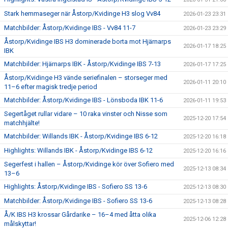
Stark hemmaseger när Åstorp/Kvidinge H3 slog Vv84
2026-01-23 23:31
Matchbilder: Åstorp/Kvidinge IBS - Vv84 11-7
2026-01-23 23:29
Åstorp/Kvidinge IBS H3 dominerade borta mot Hjärnarps
2026-01-17 18:25
IBK
Matchbilder: Hjärnarps IBK - Åstorp/Kvidinge IBS 7-13
2026-01-17 17:25
Åstorp/Kvidinge H3 vände seriefinalen – storseger med
2026-01-11 20:10
11–6 efter magisk tredje period
Matchbilder: Åstorp/Kvidinge IBS - Lönsboda IBK 11-6
2026-01-11 19:53
Segertåget rullar vidare – 10 raka vinster och Nisse som
2025-12-20 17:54
matchhjälte!
Matchbilder: Willands IBK - Åstorp/Kvidinge IBS 6-12
2025-12-20 16:18
Highlights: Willands IBK - Åstorp/Kvidinge IBS 6-12
2025-12-20 16:16
Segerfest i hallen – Åstorp/Kvidinge kör över Sofiero med
2025-12-13 08:34
13–6
Highlights: Åstorp/Kvidinge IBS - Sofiero SS 13-6
2025-12-13 08:30
Matchbilder: Åstorp/Kvidinge IBS - Sofiero SS 13-6
2025-12-13 08:28
Å/K IBS H3 krossar Gårdarike – 16–4 med åtta olika
2025-12-06 12:28
målskyttar!