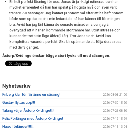
En helt perfekt lösning för oss. Jonas är ju riktigt rutinerad och har
mycket erfarenhet då han har spelat på högsta nivå och även varit
tränare 7-8 säsonger. Jag känner ju honom väl efter att ha haft honom
både som spelare och i min ledarstab, så han känner till föreningen
bra. Arvid har jag lärt känna de senaste månaderna och jag är
övertygad att vi har en kommande stortränare här. Stort intresse och
kunnandet trots sin låga ålder(21år). Tror Jonas och Arvid kan
komplettera varandra perfekt. Ska bli spännande att följa deras resa
med div 3 gänget.
Åstorp/Kvidinge önskar bägge stort lycka till med säsongen.
Nyhetsarkiv
Friberg klar för för ännu en säsong!
2026-08-01 21:00
Gustav flyttas upp!!!
2026-07-30 15:20
Talang väljer Åstorp Kvidinge!!!!!
2026-07-26 08:50
Felix Förlänger med Åstorp Kvidinge!
2026-07-19 15:29
Hugo förlänger!!!!!!!
2026-07-13 13:04