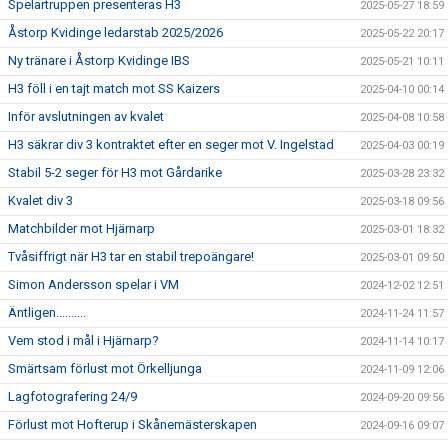
Spelartruppen presenteras H3
2025-05-27 18:59
Åstorp Kvidinge ledarstab 2025/2026
2025-05-22 20:17
Ny tränare i Åstorp Kvidinge IBS
2025-05-21 10:11
H3 föll i en tajt match mot SS Kaizers
2025-04-10 00:14
Inför avslutningen av kvalet
2025-04-08 10:58
H3 säkrar div 3 kontraktet efter en seger mot V. Ingelstad
2025-04-03 00:19
Stabil 5-2 seger för H3 mot Gårdarike
2025-03-28 23:32
Kvalet div 3
2025-03-18 09:56
Matchbilder mot Hjärnarp
2025-03-01 18:32
Tvåsiffrigt när H3 tar en stabil trepoängare!
2025-03-01 09:50
Simon Andersson spelar i VM
2024-12-02 12:51
Äntligen..........
2024-11-24 11:57
Vem stod i mål i Hjärnarp?
2024-11-14 10:17
Smärtsam förlust mot Örkelljunga
2024-11-09 12:06
Lagfotografering 24/9
2024-09-20 09:56
Förlust mot Hofterup i Skånemästerskapen
2024-09-16 09:07