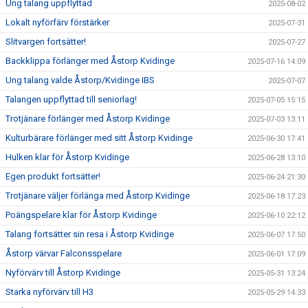
Ung talang uppflyttad
2025-08-02
Lokalt nyförfärv förstärker
2025-07-31
Slitvargen fortsätter!
2025-07-27
Backklippa förlänger med Åstorp Kvidinge
2025-07-16 14:09
Ung talang valde Åstorp/Kvidinge IBS
2025-07-07
Talangen uppflyttad till seniorlag!
2025-07-05 15:15
Trotjänare förlänger med Åstorp Kvidinge
2025-07-03 13:11
Kulturbärare förlänger med sitt Åstorp Kvidinge
2025-06-30 17:41
Hulken klar för Åstorp Kvidinge
2025-06-28 13:10
Egen produkt fortsätter!
2025-06-24 21:30
Trotjänare väljer förlänga med Åstorp Kvidinge
2025-06-18 17:23
Poängspelare klar för Åstorp Kvidinge
2025-06-10 22:12
Talang fortsätter sin resa i Åstorp Kvidinge
2025-06-07 17:50
Åstorp värvar Falconsspelare
2025-06-01 17:09
Nyförvärv till Åstorp Kvidinge
2025-05-31 13:24
Starka nyförvärv till H3
2025-05-29 14:33