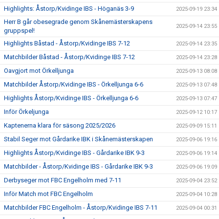
Highlights: Åstorp/Kvidinge IBS - Höganäs 3-9
2025-09-19 23:34
Herr B går obesegrade genom Skånemästerskapens
2025-09-14 23:55
gruppspel!
Highlights Båstad - Åstorp/Kvidinge IBS 7-12
2025-09-14 23:35
Matchbilder Båstad - Åstorp/Kvidinge IBS 7-12
2025-09-14 23:28
Oavgjort mot Örkelljunga
2025-09-13 08:08
Matchbilder Åstorp/Kvidinge IBS - Örkelljunga 6-6
2025-09-13 07:48
Highlights Åstorp/Kvidinge IBS - Örkelljunga 6-6
2025-09-13 07:47
Inför Örkeljunga
2025-09-12 10:17
Kaptenerna klara för säsong 2025/2026
2025-09-09 15:11
Stabil Seger mot Gårdarike IBK i Skånemästerskapen
2025-09-06 19:16
Highlights Åstorp/Kvidinge IBS - Gårdarike IBK 9-3
2025-09-06 19:14
Matchbilder - Åstorp/Kvidinge IBS - Gårdarike IBK 9-3
2025-09-06 19:09
Derbyseger mot FBC Engelholm med 7-11
2025-09-04 23:52
Inför Match mot FBC Engelholm
2025-09-04 10:28
Matchbilder FBC Engelholm - Åstorp/Kvidinge IBS 7-11
2025-09-04 00:31