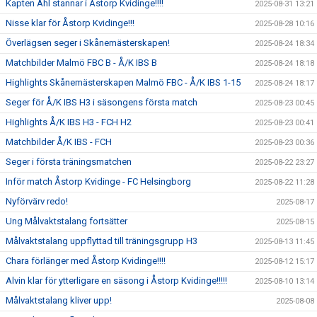
Kapten Ahl stannar i Åstorp Kvidinge!!!!
2025-08-31 13:21
Nisse klar för Åstorp Kvidinge!!!
2025-08-28 10:16
Överlägsen seger i Skånemästerskapen!
2025-08-24 18:34
Matchbilder Malmö FBC B - Å/K IBS B
2025-08-24 18:18
Highlights Skånemästerskapen Malmö FBC - Å/K IBS 1-15
2025-08-24 18:17
Seger för Å/K IBS H3 i säsongens första match
2025-08-23 00:45
Highlights Å/K IBS H3 - FCH H2
2025-08-23 00:41
Matchbilder Å/K IBS - FCH
2025-08-23 00:36
Seger i första träningsmatchen
2025-08-22 23:27
Inför match Åstorp Kvidinge - FC Helsingborg
2025-08-22 11:28
Nyförvärv redo!
2025-08-17
Ung Målvaktstalang fortsätter
2025-08-15
Målvaktstalang uppflyttad till träningsgrupp H3
2025-08-13 11:45
Chara förlänger med Åstorp Kvidinge!!!!
2025-08-12 15:17
Alvin klar för ytterligare en säsong i Åstorp Kvidinge!!!!!
2025-08-10 13:14
Målvaktstalang kliver upp!
2025-08-08