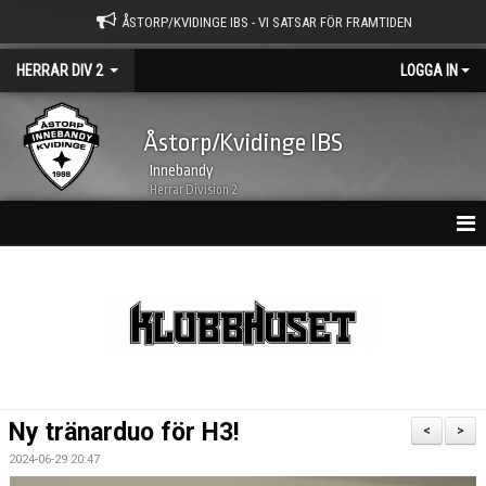
ÅSTORP/KVIDINGE IBS - VI SATSAR FÖR FRAMTIDEN
HERRAR DIV 2
LOGGA IN
Åstorp/Kvidinge IBS
Innebandy
Herrar Division 2
HEM
NYHETER
KALENDER
MATCHER
Ny tränarduo för H3!
<
>
TRUPPEN
2024-06-29 20:47