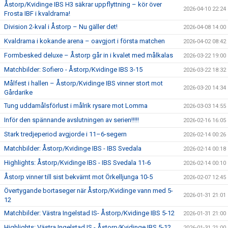
Åstorp/Kvidinge IBS H3 säkrar uppflyttning – kör över
2026-04-10 22:24
Frosta IBF i kvaldrama!
Division 2-kval i Åstorp – Nu gäller det!
2026-04-08 14:00
Kvaldrama i kokande arena – oavgjort i första matchen
2026-04-02 08:42
Formbesked deluxe – Åstorp går in i kvalet med målkalas
2026-03-22 19:00
Matchbilder: Sofiero - Åstorp/Kvidinge IBS 3-15
2026-03-22 18:32
Målfest i hallen – Åstorp/Kvidinge IBS vinner stort mot
2026-03-20 14:34
Gårdarike
Tung uddamålsförlust i målrik rysare mot Lomma
2026-03-03 14:55
Inför den spännande avslutningen av serien!!!!!
2026-02-16 16:05
Stark tredjeperiod avgjorde i 11–6-segern
2026-02-14 00:26
Matchbilder: Åstorp/Kvidinge IBS - IBS Svedala
2026-02-14 00:18
Highlights: Åstorp/Kvidinge IBS - IBS Svedala 11-6
2026-02-14 00:10
Åstorp vinner till sist bekvämt mot Örkelljunga 10-5
2026-02-07 12:45
Övertygande bortaseger när Åstorp/Kvidinge vann med 5-
2026-01-31 21:01
12
Matchbilder: Västra Ingelstad IS- Åstorp/Kvidinge IBS 5-12
2026-01-31 21:00
Highlights: Västra Ingelstad IS - Åstorp/Kvidinge IBS 5-12
2026-01-31 21:00