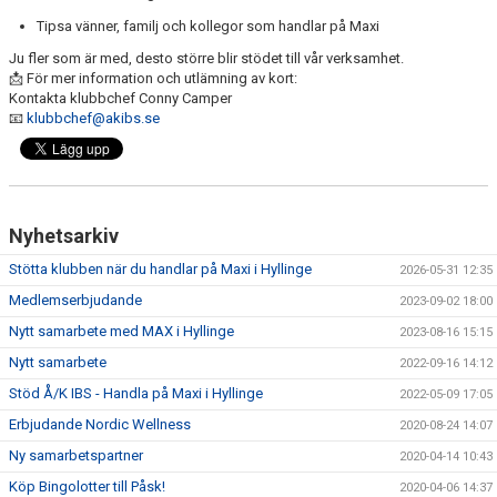
Tipsa vänner, familj och kollegor som handlar på Maxi
Ju fler som är med, desto större blir stödet till vår verksamhet.
📩 För mer information och utlämning av kort:
Kontakta klubbchef
Conny Camper
📧
klubbchef@akibs.se
Nyhetsarkiv
Stötta klubben när du handlar på Maxi i Hyllinge
2026-05-31 12:35
Medlemserbjudande
2023-09-02 18:00
Nytt samarbete med MAX i Hyllinge
2023-08-16 15:15
Nytt samarbete
2022-09-16 14:12
Stöd Å/K IBS - Handla på Maxi i Hyllinge
2022-05-09 17:05
Erbjudande Nordic Wellness
2020-08-24 14:07
Ny samarbetspartner
2020-04-14 10:43
Köp Bingolotter till Påsk!
2020-04-06 14:37