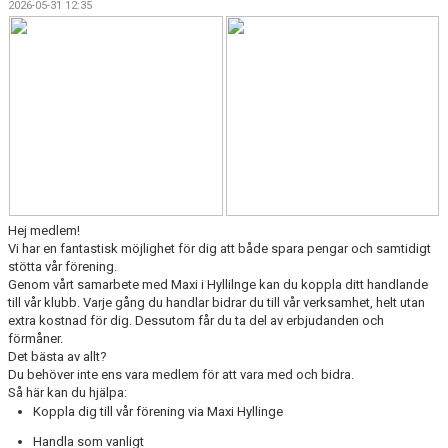
2026-05-31 12:35
BLI SAMARBETSPARTNER
STÖTTA Å/K IBS
MARKNADSGRUPPEN - INFO. OCH KONTAKT
Hej medlem!
Vi har en fantastisk möjlighet för dig att både spara pengar och samtidigt
stötta vår förening.
Genom vårt samarbete med Maxi
i
Hyllilnge
kan du koppla ditt handlande
till vår klubb. Varje gång du handlar bidrar du till vår
verksamhet
,
helt
utan
extra kostnad för dig. Dessutom får du ta del av erbjudanden och
förmåner.
Det bästa av allt?
Du behöver inte ens vara medlem för att vara med och bidra.
Så här kan du hjälpa:
Koppla dig till vår förening via Maxi
Hyllinge
Handla som vanligt