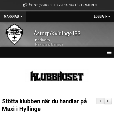
ÅSTORP/KVIDINGE IBS - VI SATSAR FÖR FRAMTIDEN
MARKNAD
LOGGA IN
Åstorp/Kvidinge IBS
Innebandy
Marknadsavdelningen
MARKNADSNYHETER
MARKNADSNYHETER ARKIV
MATCHAKTIVITET
AFFÄRSNÄTVERK CLUB 1998
Stötta klubben när du handlar på
<
>
SAMARBETSPARTNERS
Maxi i Hyllinge