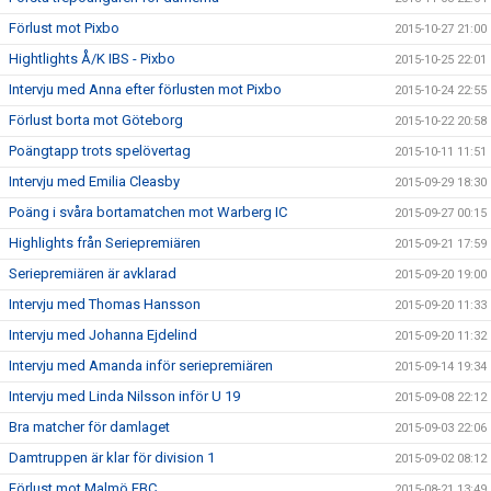
Förlust mot Pixbo
2015-10-27 21:00
Hightlights Å/K IBS - Pixbo
2015-10-25 22:01
Intervju med Anna efter förlusten mot Pixbo
2015-10-24 22:55
Förlust borta mot Göteborg
2015-10-22 20:58
Poängtapp trots spelövertag
2015-10-11 11:51
Intervju med Emilia Cleasby
2015-09-29 18:30
Poäng i svåra bortamatchen mot Warberg IC
2015-09-27 00:15
Highlights från Seriepremiären
2015-09-21 17:59
Seriepremiären är avklarad
2015-09-20 19:00
Intervju med Thomas Hansson
2015-09-20 11:33
Intervju med Johanna Ejdelind
2015-09-20 11:32
Intervju med Amanda inför seriepremiären
2015-09-14 19:34
Intervju med Linda Nilsson inför U 19
2015-09-08 22:12
Bra matcher för damlaget
2015-09-03 22:06
Damtruppen är klar för division 1
2015-09-02 08:12
Förlust mot Malmö FBC
2015-08-21 13:49