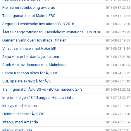
Premiären i Jönköping avklarad
2016-09-17 22:23
Träningsmatch mot Malmö FBC
2016-09-11 16:54
Segrare i Hessleholm Invitational Cup 2016
2016-08-29 12:00
Årets Poängdrottningen i Hessleholm Invitational Cup 2016
2016-08-28 23:23
Damerna vann över Hovshaga i finalen
2016-08-28 19:55
Vinst i semifinalen mot Röke IBK
2016-08-28 18:59
2 nya vinster för damlaget i cupen
2016-08-27 21:38
Stark vinst av damerna mot Malmhaug
2016-08-27 06:33
Felicia Karlsson skrev för Å/K IBS
2016-08-24 17:22
SSL spelare skrev på för Å/K
2016-08-23 14:43
Träningsmatch Å/K IBS vs FBC Kalmarsund 2 - 3
2016-08-18 22:02
Info om helgen 13-14 augusti + match-info
2016-07-28 22:17
Intervju med Heidrun
2016-06-30 19:42
Heidrun stannar i Å/K IBS
2016-06-27 19:20
Intervju med Amanda
2016-06-10 17:56
Intervju med Frida
2016-06-08 17:41