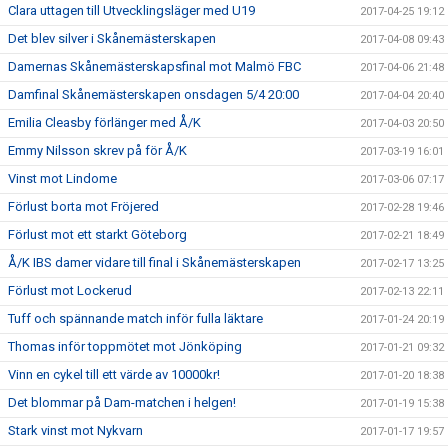
Clara uttagen till Utvecklingsläger med U19
2017-04-25 19:12
Det blev silver i Skånemästerskapen
2017-04-08 09:43
Damernas Skånemästerskapsfinal mot Malmö FBC
2017-04-06 21:48
Damfinal Skånemästerskapen onsdagen 5/4 20:00
2017-04-04 20:40
Emilia Cleasby förlänger med Å/K
2017-04-03 20:50
Emmy Nilsson skrev på för Å/K
2017-03-19 16:01
Vinst mot Lindome
2017-03-06 07:17
Förlust borta mot Fröjered
2017-02-28 19:46
Förlust mot ett starkt Göteborg
2017-02-21 18:49
Å/K IBS damer vidare till final i Skånemästerskapen
2017-02-17 13:25
Förlust mot Lockerud
2017-02-13 22:11
Tuff och spännande match inför fulla läktare
2017-01-24 20:19
Thomas inför toppmötet mot Jönköping
2017-01-21 09:32
Vinn en cykel till ett värde av 10000kr!
2017-01-20 18:38
Det blommar på Dam-matchen i helgen!
2017-01-19 15:38
Stark vinst mot Nykvarn
2017-01-17 19:57