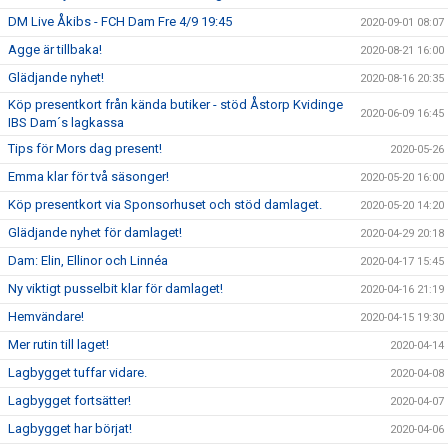
DM Live Åkibs - FCH Dam Fre 4/9 19:45
2020-09-01 08:07
Agge är tillbaka!
2020-08-21 16:00
Glädjande nyhet!
2020-08-16 20:35
Köp presentkort från kända butiker - stöd Åstorp Kvidinge
2020-06-09 16:45
IBS Dam´s lagkassa
Tips för Mors dag present!
2020-05-26
Emma klar för två säsonger!
2020-05-20 16:00
Köp presentkort via Sponsorhuset och stöd damlaget.
2020-05-20 14:20
Glädjande nyhet för damlaget!
2020-04-29 20:18
Dam: Elin, Ellinor och Linnéa
2020-04-17 15:45
Ny viktigt pusselbit klar för damlaget!
2020-04-16 21:19
Hemvändare!
2020-04-15 19:30
Mer rutin till laget!
2020-04-14
Lagbygget tuffar vidare.
2020-04-08
Lagbygget fortsätter!
2020-04-07
Lagbygget har börjat!
2020-04-06