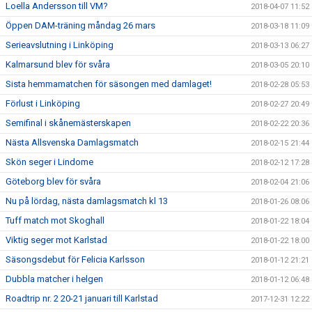
Loella Andersson till VM?
2018-04-07 11:52
Öppen DAM-träning måndag 26 mars
2018-03-18 11:09
Serieavslutning i Linköping
2018-03-13 06:27
Kalmarsund blev för svåra
2018-03-05 20:10
Sista hemmamatchen för säsongen med damlaget!
2018-02-28 05:53
Förlust i Linköping
2018-02-27 20:49
Semifinal i skånemästerskapen
2018-02-22 20:36
Nästa Allsvenska Damlagsmatch
2018-02-15 21:44
Skön seger i Lindome
2018-02-12 17:28
Göteborg blev för svåra
2018-02-04 21:06
Nu på lördag, nästa damlagsmatch kl 13
2018-01-26 08:06
Tuff match mot Skoghall
2018-01-22 18:04
Viktig seger mot Karlstad
2018-01-22 18:00
Säsongsdebut för Felicia Karlsson
2018-01-12 21:21
Dubbla matcher i helgen
2018-01-12 06:48
Roadtrip nr. 2 20-21 januari till Karlstad
2017-12-31 12:22