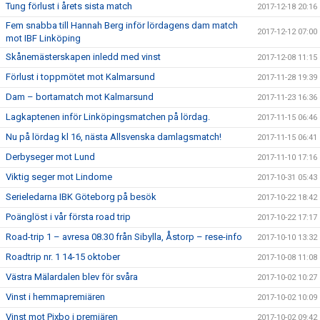
Tung förlust i årets sista match
2017-12-18 20:16
Fem snabba till Hannah Berg inför lördagens dam match
2017-12-12 07:00
mot IBF Linköping
Skånemästerskapen inledd med vinst
2017-12-08 11:15
Förlust i toppmötet mot Kalmarsund
2017-11-28 19:39
Dam – bortamatch mot Kalmarsund
2017-11-23 16:36
Lagkaptenen inför Linköpingsmatchen på lördag.
2017-11-15 06:46
Nu på lördag kl 16, nästa Allsvenska damlagsmatch!
2017-11-15 06:41
Derbyseger mot Lund
2017-11-10 17:16
Viktig seger mot Lindome
2017-10-31 05:43
Serieledarna IBK Göteborg på besök
2017-10-22 18:42
Poänglöst i vår första road trip
2017-10-22 17:17
Road-trip 1 – avresa 08.30 från Sibylla, Åstorp – rese-info
2017-10-10 13:32
Roadtrip nr. 1 14-15 oktober
2017-10-08 11:08
Västra Mälardalen blev för svåra
2017-10-02 10:27
Vinst i hemmapremiären
2017-10-02 10:09
Vinst mot Pixbo i premiären
2017-10-02 09:42