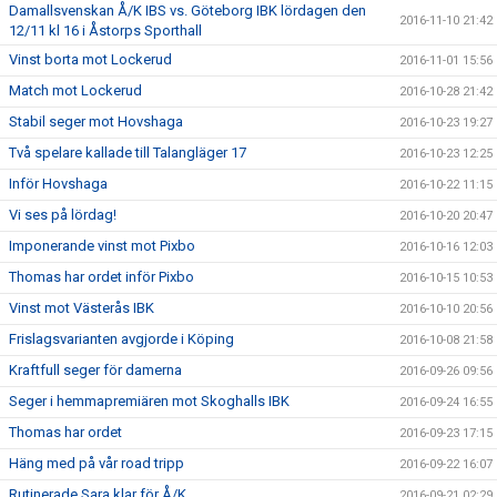
Damallsvenskan Å/K IBS vs. Göteborg IBK lördagen den
2016-11-10 21:42
12/11 kl 16 i Åstorps Sporthall
Vinst borta mot Lockerud
2016-11-01 15:56
Match mot Lockerud
2016-10-28 21:42
Stabil seger mot Hovshaga
2016-10-23 19:27
Två spelare kallade till Talangläger 17
2016-10-23 12:25
Inför Hovshaga
2016-10-22 11:15
Vi ses på lördag!
2016-10-20 20:47
Imponerande vinst mot Pixbo
2016-10-16 12:03
Thomas har ordet inför Pixbo
2016-10-15 10:53
Vinst mot Västerås IBK
2016-10-10 20:56
Frislagsvarianten avgjorde i Köping
2016-10-08 21:58
Kraftfull seger för damerna
2016-09-26 09:56
Seger i hemmapremiären mot Skoghalls IBK
2016-09-24 16:55
Thomas har ordet
2016-09-23 17:15
Häng med på vår road tripp
2016-09-22 16:07
Rutinerade Sara klar för Å/K
2016-09-21 02:29