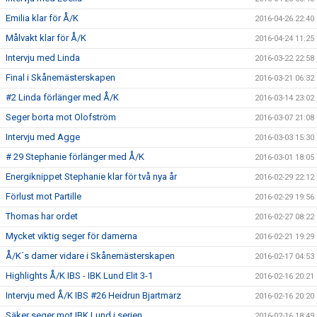
Emilia klar för Å/K
2016-04-26 22:40
Målvakt klar för Å/K
2016-04-24 11:25
Intervju med Linda
2016-03-22 22:58
Final i Skånemästerskapen
2016-03-21 06:32
#2 Linda förlänger med Å/K
2016-03-14 23:02
Seger borta mot Olofström
2016-03-07 21:08
Intervju med Agge
2016-03-03 15:30
# 29 Stephanie förlänger med Å/K
2016-03-01 18:05
Energiknippet Stephanie klar för två nya år
2016-02-29 22:12
Förlust mot Partille
2016-02-29 19:56
Thomas har ordet
2016-02-27 08:22
Mycket viktig seger för damerna
2016-02-21 19:29
Å/K´s damer vidare i Skånemästerskapen
2016-02-17 04:53
Highlights Å/K IBS - IBK Lund Elit 3-1
2016-02-16 20:21
Intervju med Å/K IBS #26 Heidrun Bjartmarz
2016-02-16 20:20
Säker seger mot IBK Lund i serien
2016-02-16 18:49