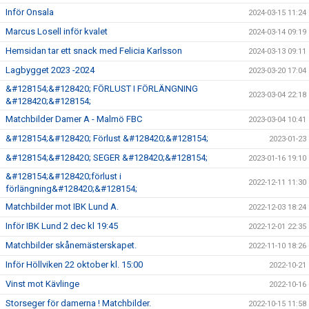
Inför Onsala
2024-03-15 11:24
Marcus Losell inför kvalet
2024-03-14 09:19
Hemsidan tar ett snack med Felicia Karlsson
2024-03-13 09:11
Lagbygget 2023 -2024
2023-03-20 17:04
&#128154;&#128420; FÖRLUST I FÖRLÄNGNING
2023-03-04 22:18
&#128420;&#128154;
Matchbilder Damer A - Malmö FBC
2023-03-04 10:41
&#128154;&#128420; Förlust &#128420;&#128154;
2023-01-23
&#128154;&#128420; SEGER &#128420;&#128154;
2023-01-16 19:10
&#128154;&#128420;förlust i
2022-12-11 11:30
förlängning&#128420;&#128154;
Matchbilder mot IBK Lund A.
2022-12-03 18:24
Inför IBK Lund 2 dec kl 19:45
2022-12-01 22:35
Matchbilder skånemästerskapet.
2022-11-10 18:26
Inför Höllviken 22 oktober kl. 15:00
2022-10-21
Vinst mot Kävlinge
2022-10-16
Storseger för damerna ! Matchbilder.
2022-10-15 11:58