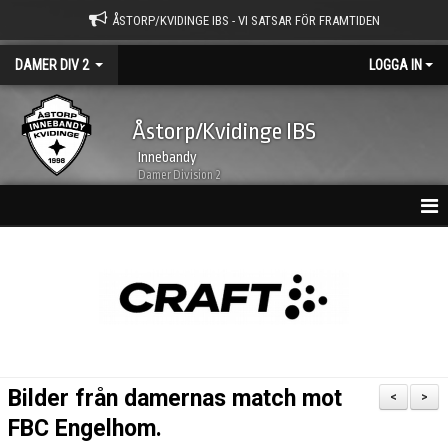
ÅSTORP/KVIDINGE IBS - VI SATSAR FÖR FRAMTIDEN
DAMER DIV 2
LOGGA IN
Åstorp/Kvidinge IBS
Innebandy
Damer Division 2
HEM
NYHETSARKIV
KALENDER
TRUPPEN
Bilder från damernas match mot
<
>
BILDGALLERI
FBC Engelhom.