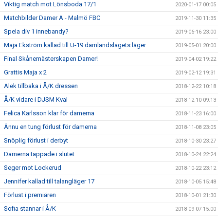
Viktig match mot Lönsboda 17/1
2020-01-17 00:05
Matchbilder Damer A - Malmö FBC
2019-11-30 11:35
Spela div 1 innebandy?
2019-06-16 23:00
Maja Ekström kallad till U-19 damlandslagets läger
2019-05-01 20:00
Final Skånemästerskapen Damer!
2019-04-02 19:22
Grattis Maja x 2
2019-02-12 19:31
Alek tillbaka i Å/K dressen
2018-12-22 10:18
Å/K vidare i DJSM Kval
2018-12-10 09:13
Felica Karlsson klar för damerna
2018-11-23 16:00
Ännu en tung förlust för damerna
2018-11-08 23:05
Snöplig förlust i derbyt
2018-10-30 23:27
Damerna tappade i slutet
2018-10-24 22:24
Seger mot Lockerud
2018-10-22 23:12
Jennifer kallad till talangläger 17
2018-10-05 15:48
Förlust i premiären
2018-10-01 21:30
Sofia stannar i Å/K
2018-09-07 15:00