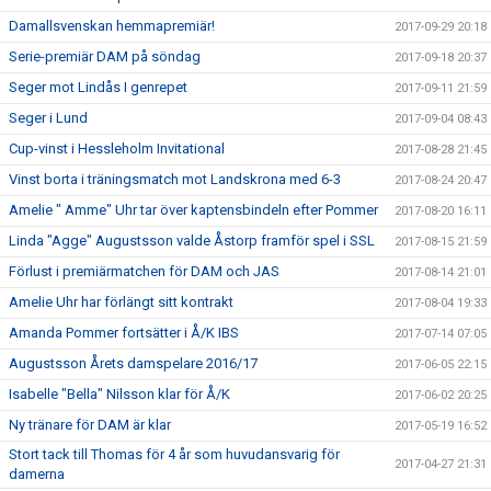
Damallsvenskan hemmapremiär!
2017-09-29 20:18
Serie-premiär DAM på söndag
2017-09-18 20:37
Seger mot Lindås I genrepet
2017-09-11 21:59
Seger i Lund
2017-09-04 08:43
Cup-vinst i Hessleholm Invitational
2017-08-28 21:45
Vinst borta i träningsmatch mot Landskrona med 6-3
2017-08-24 20:47
Amelie " Amme" Uhr tar över kaptensbindeln efter Pommer
2017-08-20 16:11
Linda "Agge" Augustsson valde Åstorp framför spel i SSL
2017-08-15 21:59
Förlust i premiärmatchen för DAM och JAS
2017-08-14 21:01
Amelie Uhr har förlängt sitt kontrakt
2017-08-04 19:33
Amanda Pommer fortsätter i Å/K IBS
2017-07-14 07:05
Augustsson Årets damspelare 2016/17
2017-06-05 22:15
Isabelle "Bella" Nilsson klar för Å/K
2017-06-02 20:25
Ny tränare för DAM är klar
2017-05-19 16:52
Stort tack till Thomas för 4 år som huvudansvarig för
2017-04-27 21:31
damerna