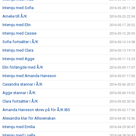
Intervju med Sofia
2016-05-28 11:28
Amelie till Å/K
2016-05-25 22:54
Intervju med Elin
2016-05-17 20:52
Intervju med Cassie
2016-05-15 20:59
Sofia fortsätter i Å/K
2016-05-14 14:58
Intervju med Clara
2016-05-13 19:19
Intervju med Agge
2016-05-11 15:23
Elin förlängde med Å/K
2016-05-09 17:07
Intervju med Amanda Hansson
2016-05-07 17:00
Casandra stannar i Å/K
2016-05-06 20:57
Agge stannar i Å/K
2016-05-04 19:55
Clara fortsätter i Å/K
2016-05-03 20:36
Amanda Hansson skrev på för Å/K IBS
2016-05-02 17:56
Alexandra klar för Allsvenskan
2016-04-30 10:36
Intervju med Emilia
2016-04-29 00:47
Intervju med Loella
2016-04-28 00:43