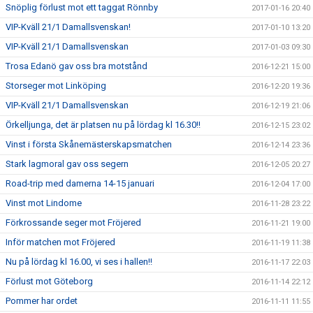
Snöplig förlust mot ett taggat Rönnby
2017-01-16 20:40
VIP-Kväll 21/1 Damallsvenskan!
2017-01-10 13:20
VIP-Kväll 21/1 Damallsvenskan
2017-01-03 09:30
Trosa Edanö gav oss bra motstånd
2016-12-21 15:00
Storseger mot Linköping
2016-12-20 19:36
VIP-Kväll 21/1 Damallsvenskan
2016-12-19 21:06
Örkelljunga, det är platsen nu på lördag kl 16.30!!
2016-12-15 23:02
Vinst i första Skånemästerskapsmatchen
2016-12-14 23:36
Stark lagmoral gav oss segern
2016-12-05 20:27
Road-trip med damerna 14-15 januari
2016-12-04 17:00
Vinst mot Lindome
2016-11-28 23:22
Förkrossande seger mot Fröjered
2016-11-21 19:00
Inför matchen mot Fröjered
2016-11-19 11:38
Nu på lördag kl 16.00, vi ses i hallen!!
2016-11-17 22:03
Förlust mot Göteborg
2016-11-14 22:12
Pommer har ordet
2016-11-11 11:55