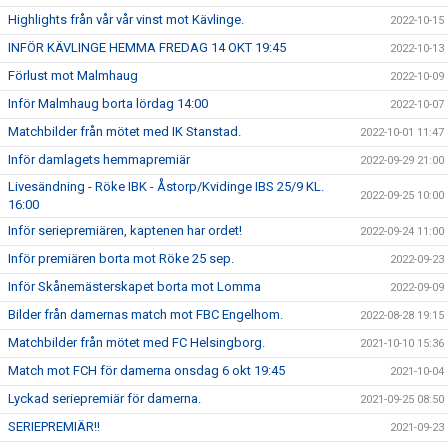
Highlights från vår vår vinst mot Kävlinge.
2022-10-15
INFÖR KÄVLINGE HEMMA FREDAG 14 OKT 19:45
2022-10-13
Förlust mot Malmhaug
2022-10-09
Inför Malmhaug borta lördag 14:00
2022-10-07
Matchbilder från mötet med IK Stanstad.
2022-10-01 11:47
Inför damlagets hemmapremiär
2022-09-29 21:00
Livesändning - Röke IBK - Åstorp/Kvidinge IBS 25/9 KL.
2022-09-25 10:00
16:00
Inför seriepremiären, kaptenen har ordet!
2022-09-24 11:00
Inför premiären borta mot Röke 25 sep.
2022-09-23
Inför Skånemästerskapet borta mot Lomma
2022-09-09
Bilder från damernas match mot FBC Engelhom.
2022-08-28 19:15
Matchbilder från mötet med FC Helsingborg.
2021-10-10 15:36
Match mot FCH för damerna onsdag 6 okt 19:45
2021-10-04
Lyckad seriepremiär för damerna.
2021-09-25 08:50
SERIEPREMIÄR!!
2021-09-23