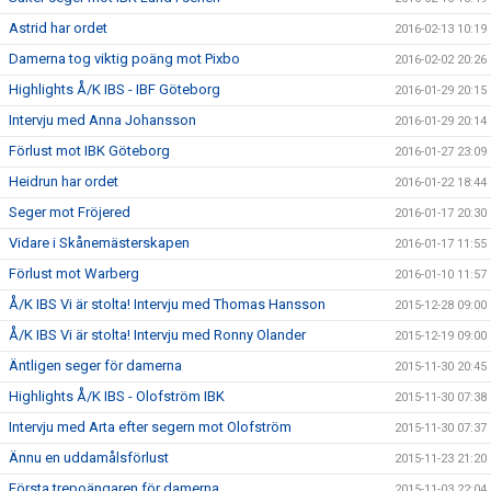
Astrid har ordet
2016-02-13 10:19
Damerna tog viktig poäng mot Pixbo
2016-02-02 20:26
Highlights Å/K IBS - IBF Göteborg
2016-01-29 20:15
Intervju med Anna Johansson
2016-01-29 20:14
Förlust mot IBK Göteborg
2016-01-27 23:09
Heidrun har ordet
2016-01-22 18:44
Seger mot Fröjered
2016-01-17 20:30
Vidare i Skånemästerskapen
2016-01-17 11:55
Förlust mot Warberg
2016-01-10 11:57
Å/K IBS Vi är stolta! Intervju med Thomas Hansson
2015-12-28 09:00
Å/K IBS Vi är stolta! Intervju med Ronny Olander
2015-12-19 09:00
Äntligen seger för damerna
2015-11-30 20:45
Highlights Å/K IBS - Olofström IBK
2015-11-30 07:38
Intervju med Arta efter segern mot Olofström
2015-11-30 07:37
Ännu en uddamålsförlust
2015-11-23 21:20
Första trepoängaren för damerna
2015-11-03 22:04