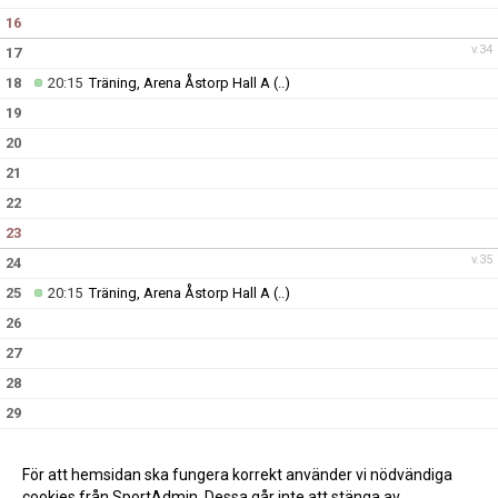
16
v.34
17
18
20:15
Träning, Arena Åstorp Hall A
(..)
19
20
21
22
23
v.35
24
25
20:15
Träning, Arena Åstorp Hall A
(..)
26
27
28
29
30
v.36
31
För att hemsidan ska fungera korrekt använder vi nödvändiga
cookies från SportAdmin. Dessa går inte att stänga av.