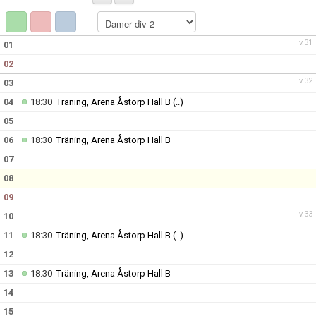
DOKUMENT
KONTAKT
v.31
01
02
MATCHER
v.32
03
SERIETABELL
04
18:30
Träning, Arena Åstorp Hall B
(..)
05
06
18:30
Träning, Arena Åstorp Hall B
07
08
09
v.33
10
11
18:30
Träning, Arena Åstorp Hall B
(..)
12
13
18:30
Träning, Arena Åstorp Hall B
14
15