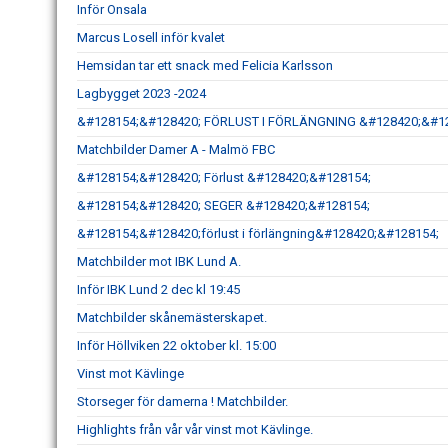
Inför Onsala
Marcus Losell inför kvalet
Hemsidan tar ett snack med Felicia Karlsson
Lagbygget 2023 -2024
&#128154;&#128420; FÖRLUST I FÖRLÄNGNING &#128420;&#1
Matchbilder Damer A - Malmö FBC
&#128154;&#128420; Förlust &#128420;&#128154;
&#128154;&#128420; SEGER &#128420;&#128154;
&#128154;&#128420;förlust i förlängning&#128420;&#128154;
Matchbilder mot IBK Lund A.
Inför IBK Lund 2 dec kl 19:45
Matchbilder skånemästerskapet.
Inför Höllviken 22 oktober kl. 15:00
Vinst mot Kävlinge
Storseger för damerna ! Matchbilder.
Highlights från vår vår vinst mot Kävlinge.