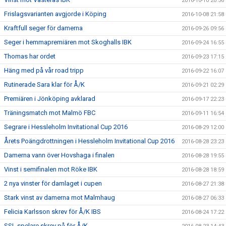
2016-10-10 20:56
Frislagsvarianten avgjorde i Köping
2016-10-08 21:58
Kraftfull seger för damerna
2016-09-26 09:56
Seger i hemmapremiären mot Skoghalls IBK
2016-09-24 16:55
Thomas har ordet
2016-09-23 17:15
Häng med på vår road tripp
2016-09-22 16:07
Rutinerade Sara klar för Å/K
2016-09-21 02:29
Premiären i Jönköping avklarad
2016-09-17 22:23
Träningsmatch mot Malmö FBC
2016-09-11 16:54
Segrare i Hessleholm Invitational Cup 2016
2016-08-29 12:00
Årets Poängdrottningen i Hessleholm Invitational Cup 2016
2016-08-28 23:23
Damerna vann över Hovshaga i finalen
2016-08-28 19:55
Vinst i semifinalen mot Röke IBK
2016-08-28 18:59
2 nya vinster för damlaget i cupen
2016-08-27 21:38
Stark vinst av damerna mot Malmhaug
2016-08-27 06:33
Felicia Karlsson skrev för Å/K IBS
2016-08-24 17:22
SSL spelare skrev på för Å/K