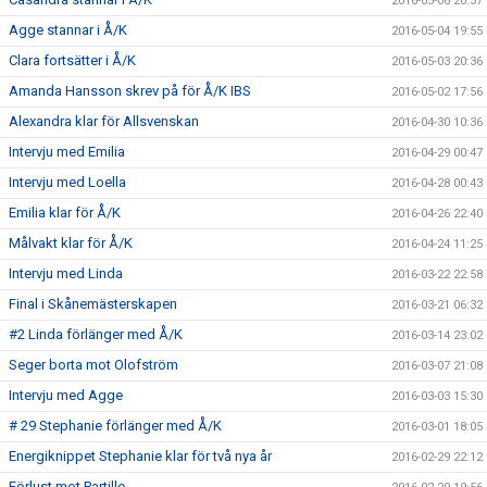
2016-05-06 20:57
Agge stannar i Å/K
2016-05-04 19:55
Clara fortsätter i Å/K
2016-05-03 20:36
Amanda Hansson skrev på för Å/K IBS
2016-05-02 17:56
Alexandra klar för Allsvenskan
2016-04-30 10:36
Intervju med Emilia
2016-04-29 00:47
Intervju med Loella
2016-04-28 00:43
Emilia klar för Å/K
2016-04-26 22:40
Målvakt klar för Å/K
2016-04-24 11:25
Intervju med Linda
2016-03-22 22:58
Final i Skånemästerskapen
2016-03-21 06:32
#2 Linda förlänger med Å/K
2016-03-14 23:02
Seger borta mot Olofström
2016-03-07 21:08
Intervju med Agge
2016-03-03 15:30
# 29 Stephanie förlänger med Å/K
2016-03-01 18:05
Energiknippet Stephanie klar för två nya år
2016-02-29 22:12
Förlust mot Partille