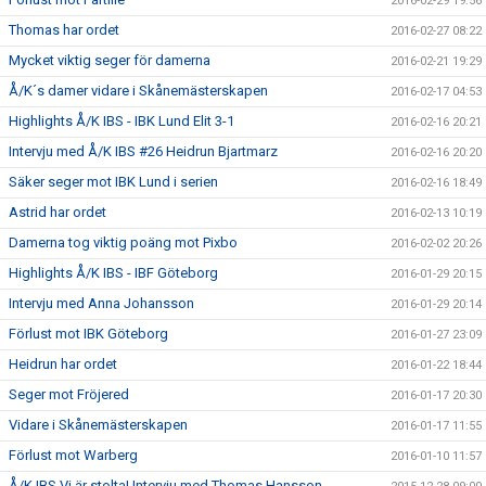
2016-02-29 19:56
Thomas har ordet
2016-02-27 08:22
Mycket viktig seger för damerna
2016-02-21 19:29
Å/K´s damer vidare i Skånemästerskapen
2016-02-17 04:53
Highlights Å/K IBS - IBK Lund Elit 3-1
2016-02-16 20:21
Intervju med Å/K IBS #26 Heidrun Bjartmarz
2016-02-16 20:20
Säker seger mot IBK Lund i serien
2016-02-16 18:49
Astrid har ordet
2016-02-13 10:19
Damerna tog viktig poäng mot Pixbo
2016-02-02 20:26
Highlights Å/K IBS - IBF Göteborg
2016-01-29 20:15
Intervju med Anna Johansson
2016-01-29 20:14
Förlust mot IBK Göteborg
2016-01-27 23:09
Heidrun har ordet
2016-01-22 18:44
Seger mot Fröjered
2016-01-17 20:30
Vidare i Skånemästerskapen
2016-01-17 11:55
Förlust mot Warberg
2016-01-10 11:57
Å/K IBS Vi är stolta! Intervju med Thomas Hansson