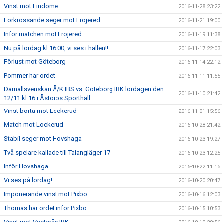
Vinst mot Lindome
2016-11-28 23:22
Förkrossande seger mot Fröjered
2016-11-21 19:00
Inför matchen mot Fröjered
2016-11-19 11:38
Nu på lördag kl 16.00, vi ses i hallen!!
2016-11-17 22:03
Förlust mot Göteborg
2016-11-14 22:12
Pommer har ordet
2016-11-11 11:55
Damallsvenskan Å/K IBS vs. Göteborg IBK lördagen den
2016-11-10 21:42
12/11 kl 16 i Åstorps Sporthall
Vinst borta mot Lockerud
2016-11-01 15:56
Match mot Lockerud
2016-10-28 21:42
Stabil seger mot Hovshaga
2016-10-23 19:27
Två spelare kallade till Talangläger 17
2016-10-23 12:25
Inför Hovshaga
2016-10-22 11:15
Vi ses på lördag!
2016-10-20 20:47
Imponerande vinst mot Pixbo
2016-10-16 12:03
Thomas har ordet inför Pixbo
2016-10-15 10:53
Vinst mot Västerås IBK