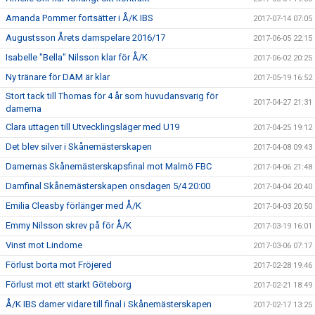
Amanda Pommer fortsätter i Å/K IBS
2017-07-14 07:05
Augustsson Årets damspelare 2016/17
2017-06-05 22:15
Isabelle "Bella" Nilsson klar för Å/K
2017-06-02 20:25
Ny tränare för DAM är klar
2017-05-19 16:52
Stort tack till Thomas för 4 år som huvudansvarig för
2017-04-27 21:31
damerna
Clara uttagen till Utvecklingsläger med U19
2017-04-25 19:12
Det blev silver i Skånemästerskapen
2017-04-08 09:43
Damernas Skånemästerskapsfinal mot Malmö FBC
2017-04-06 21:48
Damfinal Skånemästerskapen onsdagen 5/4 20:00
2017-04-04 20:40
Emilia Cleasby förlänger med Å/K
2017-04-03 20:50
Emmy Nilsson skrev på för Å/K
2017-03-19 16:01
Vinst mot Lindome
2017-03-06 07:17
Förlust borta mot Fröjered
2017-02-28 19:46
Förlust mot ett starkt Göteborg
2017-02-21 18:49
Å/K IBS damer vidare till final i Skånemästerskapen
2017-02-17 13:25