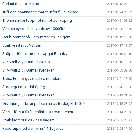
Förlust mot Lockerud
2017-02-13 22:11
Tuff och spännande match inför fulla läktare
2017-01-24 20:19
Thomas inför toppmötet mot Jönköping
2017-01-21 09:32
Vinn en cykel till ett värde av 10000kr!
2017-01-20 18:38
Det blommar på Dam-matchen i helgen!
2017-01-19 15:38
Stark vinst mot Nykvarn
2017-01-17 19:57
Snöplig förlust mot ett taggat Rönnby
2017-01-16 20:40
VIP-Kväll 21/1 Damallsvenskan!
2017-01-10 13:20
VIP-Kväll 21/1 Damallsvenskan
2017-01-03 09:30
Trosa Edanö gav oss bra motstånd
2016-12-21 15:00
Storseger mot Linköping
2016-12-20 19:36
VIP-Kväll 21/1 Damallsvenskan
2016-12-19 21:06
Örkelljunga, det är platsen nu på lördag kl 16.30!!
2016-12-15 23:02
Vinst i första Skånemästerskapsmatchen
2016-12-14 23:36
Stark lagmoral gav oss segern
2016-12-05 20:27
Road-trip med damerna 14-15 januari
2016-12-04 17:00