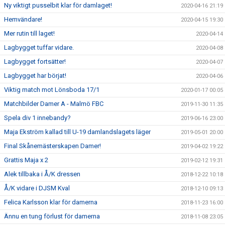
Ny viktigt pusselbit klar för damlaget!
2020-04-16 21:19
Hemvändare!
2020-04-15 19:30
Mer rutin till laget!
2020-04-14
Lagbygget tuffar vidare.
2020-04-08
Lagbygget fortsätter!
2020-04-07
Lagbygget har börjat!
2020-04-06
Viktig match mot Lönsboda 17/1
2020-01-17 00:05
Matchbilder Damer A - Malmö FBC
2019-11-30 11:35
Spela div 1 innebandy?
2019-06-16 23:00
Maja Ekström kallad till U-19 damlandslagets läger
2019-05-01 20:00
Final Skånemästerskapen Damer!
2019-04-02 19:22
Grattis Maja x 2
2019-02-12 19:31
Alek tillbaka i Å/K dressen
2018-12-22 10:18
Å/K vidare i DJSM Kval
2018-12-10 09:13
Felica Karlsson klar för damerna
2018-11-23 16:00
Ännu en tung förlust för damerna
2018-11-08 23:05