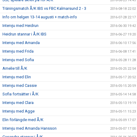
2016-08-23 14:43
Träningsmatch Å/K IBS vs FBC Kalmarsund 2 - 3
2016-08-18 22:02
Info om helgen 13-14 augusti + match-info
2016-07-28 22:17
Intervju med Heidrun
2016-06-30 19:42
Heidrun stannar i Å/K IBS
2016-06-27 19:20
Intervju med Amanda
2016-06-10 17:56
Intervju med Frida
2016-06-08 17:41
Intervju med Sofia
2016-05-28 11:28
Amelie till Å/K
2016-05-25 22:54
Intervju med Elin
2016-05-17 20:52
Intervju med Cassie
2016-05-15 20:59
Sofia fortsätter i Å/K
2016-05-14 14:58
Intervju med Clara
2016-05-13 19:19
Intervju med Agge
2016-05-11 15:23
Elin förlängde med Å/K
2016-05-09 17:07
Intervju med Amanda Hansson
2016-05-07 17:00
Casandra stannar i Å/K