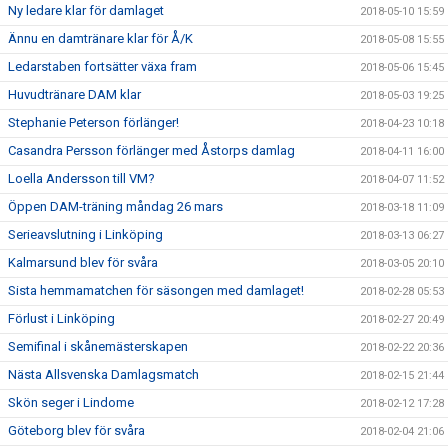
Ny ledare klar för damlaget
2018-05-10 15:59
Ännu en damtränare klar för Å/K
2018-05-08 15:55
Ledarstaben fortsätter växa fram
2018-05-06 15:45
Huvudtränare DAM klar
2018-05-03 19:25
Stephanie Peterson förlänger!
2018-04-23 10:18
Casandra Persson förlänger med Åstorps damlag
2018-04-11 16:00
Loella Andersson till VM?
2018-04-07 11:52
Öppen DAM-träning måndag 26 mars
2018-03-18 11:09
Serieavslutning i Linköping
2018-03-13 06:27
Kalmarsund blev för svåra
2018-03-05 20:10
Sista hemmamatchen för säsongen med damlaget!
2018-02-28 05:53
Förlust i Linköping
2018-02-27 20:49
Semifinal i skånemästerskapen
2018-02-22 20:36
Nästa Allsvenska Damlagsmatch
2018-02-15 21:44
Skön seger i Lindome
2018-02-12 17:28
Göteborg blev för svåra
2018-02-04 21:06