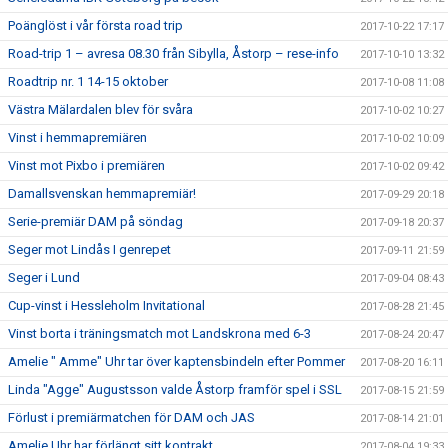
Poänglöst i vår första road trip
2017-10-22 17:17
Road-trip 1 – avresa 08.30 från Sibylla, Åstorp – rese-info
2017-10-10 13:32
Roadtrip nr. 1 14-15 oktober
2017-10-08 11:08
Västra Mälardalen blev för svåra
2017-10-02 10:27
Vinst i hemmapremiären
2017-10-02 10:09
Vinst mot Pixbo i premiären
2017-10-02 09:42
Damallsvenskan hemmapremiär!
2017-09-29 20:18
Serie-premiär DAM på söndag
2017-09-18 20:37
Seger mot Lindås I genrepet
2017-09-11 21:59
Seger i Lund
2017-09-04 08:43
Cup-vinst i Hessleholm Invitational
2017-08-28 21:45
Vinst borta i träningsmatch mot Landskrona med 6-3
2017-08-24 20:47
Amelie " Amme" Uhr tar över kaptensbindeln efter Pommer
2017-08-20 16:11
Linda "Agge" Augustsson valde Åstorp framför spel i SSL
2017-08-15 21:59
Förlust i premiärmatchen för DAM och JAS
2017-08-14 21:01
Amelie Uhr har förlängt sitt kontrakt
2017-08-04 19:33