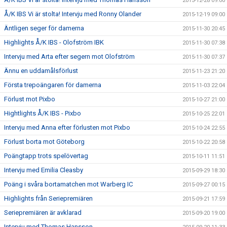
2015-12-28 09:00
Å/K IBS Vi är stolta! Intervju med Ronny Olander
2015-12-19 09:00
Äntligen seger för damerna
2015-11-30 20:45
Highlights Å/K IBS - Olofström IBK
2015-11-30 07:38
Intervju med Arta efter segern mot Olofström
2015-11-30 07:37
Ännu en uddamålsförlust
2015-11-23 21:20
Första trepoängaren för damerna
2015-11-03 22:04
Förlust mot Pixbo
2015-10-27 21:00
Hightlights Å/K IBS - Pixbo
2015-10-25 22:01
Intervju med Anna efter förlusten mot Pixbo
2015-10-24 22:55
Förlust borta mot Göteborg
2015-10-22 20:58
Poängtapp trots spelövertag
2015-10-11 11:51
Intervju med Emilia Cleasby
2015-09-29 18:30
Poäng i svåra bortamatchen mot Warberg IC
2015-09-27 00:15
Highlights från Seriepremiären
2015-09-21 17:59
Seriepremiären är avklarad
2015-09-20 19:00
Intervju med Thomas Hansson