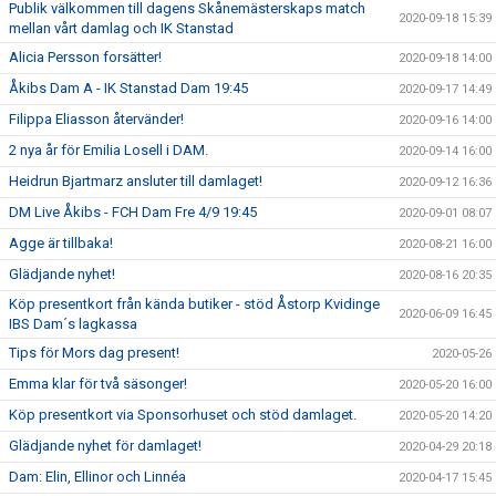
Publik välkommen till dagens Skånemästerskaps match
2020-09-18 15:39
mellan vårt damlag och IK Stanstad
Alicia Persson forsätter!
2020-09-18 14:00
Åkibs Dam A - IK Stanstad Dam 19:45
2020-09-17 14:49
Filippa Eliasson återvänder!
2020-09-16 14:00
2 nya år för Emilia Losell i DAM.
2020-09-14 16:00
Heidrun Bjartmarz ansluter till damlaget!
2020-09-12 16:36
DM Live Åkibs - FCH Dam Fre 4/9 19:45
2020-09-01 08:07
Agge är tillbaka!
2020-08-21 16:00
Glädjande nyhet!
2020-08-16 20:35
Köp presentkort från kända butiker - stöd Åstorp Kvidinge
2020-06-09 16:45
IBS Dam´s lagkassa
Tips för Mors dag present!
2020-05-26
Emma klar för två säsonger!
2020-05-20 16:00
Köp presentkort via Sponsorhuset och stöd damlaget.
2020-05-20 14:20
Glädjande nyhet för damlaget!
2020-04-29 20:18
Dam: Elin, Ellinor och Linnéa
2020-04-17 15:45