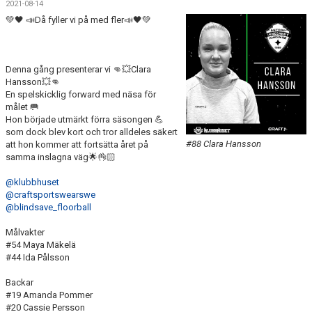
2021-08-14
DOKUMENT
💚🖤 📣Då fyller vi på med fler📣🖤💚
KONTAKT
MATCHER
Denna gång presenterar vi 👊💥Clara
Hansson💥👊
En spelskicklig forward med näsa för
SERIETABELL
målet 🥅
Hon började utmärkt förra säsongen 💪
som dock blev kort och tror alldeles säkert
#88 Clara Hansson
att hon kommer att fortsätta året på
samma inslagna väg🌟👌🏻
@klubbhuset
@craftsportswearswe
@blindsave_floorball
Målvakter
#54 Maya Mäkelä
#44 Ida Pålsson
Backar
#19 Amanda Pommer
#20 Cassie Persson