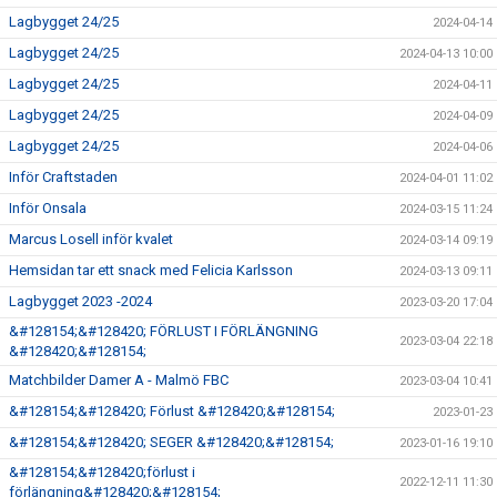
Lagbygget 24/25
2024-04-14
Lagbygget 24/25
2024-04-13 10:00
Lagbygget 24/25
2024-04-11
Lagbygget 24/25
2024-04-09
Lagbygget 24/25
2024-04-06
Inför Craftstaden
2024-04-01 11:02
Inför Onsala
2024-03-15 11:24
Marcus Losell inför kvalet
2024-03-14 09:19
Hemsidan tar ett snack med Felicia Karlsson
2024-03-13 09:11
Lagbygget 2023 -2024
2023-03-20 17:04
&#128154;&#128420; FÖRLUST I FÖRLÄNGNING
2023-03-04 22:18
&#128420;&#128154;
Matchbilder Damer A - Malmö FBC
2023-03-04 10:41
&#128154;&#128420; Förlust &#128420;&#128154;
2023-01-23
&#128154;&#128420; SEGER &#128420;&#128154;
2023-01-16 19:10
&#128154;&#128420;förlust i
2022-12-11 11:30
förlängning&#128420;&#128154;