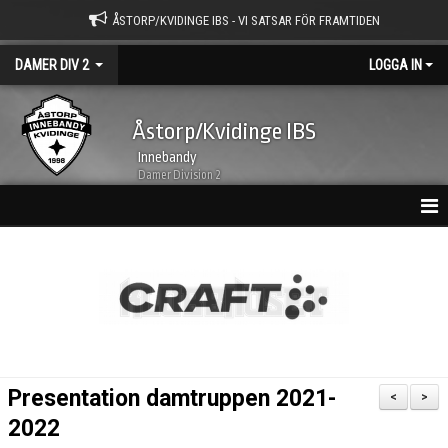
ÅSTORP/KVIDINGE IBS - VI SATSAR FÖR FRAMTIDEN
DAMER DIV 2
LOGGA IN
Åstorp/Kvidinge IBS
Innebandy
Damer Division 2
HEM
NYHETSARKIV
KALENDER
TRUPPEN
Presentation damtruppen 2021-
<
>
BILDGALLERI
2022