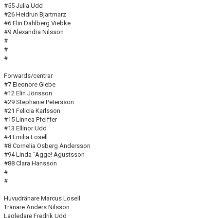
#55 Julia Udd
#26 Heidrun Bjartmarz
#6 Elin Dahlberg Viebke
#9 Alexandra Nilsson
#
#
#
Forwards/centrar
#7 Eleonore Glebe
#12 Elin Jönsson
#29 Stephanie Petersson
#21 Felicia Karlsson
#15 Linnea Pfeiffer
#13 Ellinor Udd
#4 Emilia Losell
#8 Cornelia Osberg Andersson
#94 Linda "Agge! Agustsson
#88 Clara Hansson
#
#
Huvudränare Marcus Losell
Tränare Anders Nilsson
Lagledare Fredrik Udd