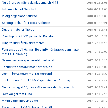
Nu på lördag, nästa damlagsmatch kl 13
2018-01-26 08:06
Tuff match mot Skoghall
2018-01-22 18:04
Viktig seger mot Karlstad
2018-01-22 18:00
Säsongsdebut för Felicia Karlsson
2018-01-12 21:21
Dubbla matcher i helgen
2018-01-12 06:48
Roadtrip nr. 2 20-21 januari till Karlstad
2017-12-31 12:22
Tung förlust i årets sista match
2017-12-18 20:16
Fem snabba till Hannah Berg inför lördagens dam match
2017-12-12 07:00
mot IBF Linköping
Skånemästerskapen inledd med vinst
2017-12-08 11:15
Förlust i toppmötet mot Kalmarsund
2017-11-28 19:39
Dam – bortamatch mot Kalmarsund
2017-11-23 16:36
Lagkaptenen inför Linköpingsmatchen på lördag.
2017-11-15 06:46
Nu på lördag kl 16, nästa Allsvenska damlagsmatch!
2017-11-15 06:41
Derbyseger mot Lund
2017-11-10 17:16
Viktig seger mot Lindome
2017-10-31 05:43
Serieledarna IBK Göteborg på besök
2017-10-22 18:42