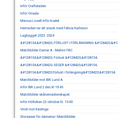
Inför Craftstaden
Inför Onsala
Marcus Losell inför kvalet
Hemsidan tar ett snack med Felicia Karlsson
Lagbygget 2023 -2024
&#128154;&#128420; FÖRLUST I FÖRLÄNGNING &#128420;&#1
Matchbilder Damer A - Malmö FBC
&#128154;&#128420; Förlust &#128420;&#128154;
&#128154;&#128420; SEGER &#128420;&#128154;
&#128154;&#128420;förlust i förlängning&#128420;&#128154;
Matchbilder mot IBK Lund A.
Inför IBK Lund 2 dec kl 19:45
Matchbilder skånemästerskapet.
Inför Höllviken 22 oktober kl. 15:00
Vinst mot Kävlinge
Storseger för damerna ! Matchbilder.