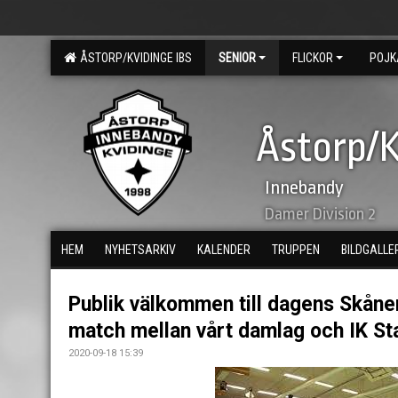
ÅSTORP/KVIDINGE IBS
SENIOR
FLICKOR
POJK
Åstorp/K
Innebandy
Damer Division 2
HEM
NYHETSARKIV
KALENDER
TRUPPEN
BILDGALLE
Publik välkommen till dagens Skån
match mellan vårt damlag och IK St
2020-09-18 15:39