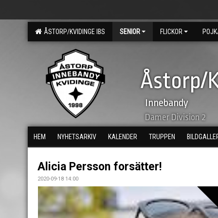
ÅSTORP/KVIDINGE IBS
SENIOR
FLICKOR
POJK
Åstorp/K
Innebandy
Damer Division 2
HEM
NYHETSARKIV
KALENDER
TRUPPEN
BILDGALLE
Alicia Persson forsätter!
2020-09-18 14:00