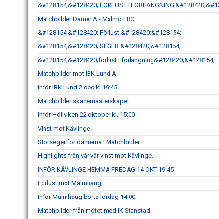
&#128154;&#128420; FÖRLUST I FÖRLÄNGNING &#128420;&#1
Matchbilder Damer A - Malmö FBC
&#128154;&#128420; Förlust &#128420;&#128154;
&#128154;&#128420; SEGER &#128420;&#128154;
&#128154;&#128420;förlust i förlängning&#128420;&#128154;
Matchbilder mot IBK Lund A.
Inför IBK Lund 2 dec kl 19:45
Matchbilder skånemästerskapet.
Inför Höllviken 22 oktober kl. 15:00
Vinst mot Kävlinge
Storseger för damerna ! Matchbilder.
Highlights från vår vår vinst mot Kävlinge.
INFÖR KÄVLINGE HEMMA FREDAG 14 OKT 19:45
Förlust mot Malmhaug
Inför Malmhaug borta lördag 14:00
Matchbilder från mötet med IK Stanstad.