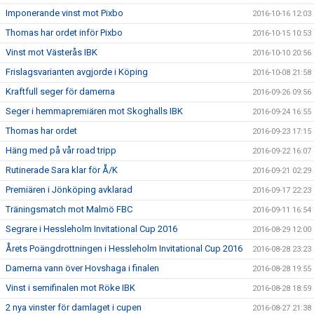
Imponerande vinst mot Pixbo
2016-10-16 12:03
Thomas har ordet inför Pixbo
2016-10-15 10:53
Vinst mot Västerås IBK
2016-10-10 20:56
Frislagsvarianten avgjorde i Köping
2016-10-08 21:58
Kraftfull seger för damerna
2016-09-26 09:56
Seger i hemmapremiären mot Skoghalls IBK
2016-09-24 16:55
Thomas har ordet
2016-09-23 17:15
Häng med på vår road tripp
2016-09-22 16:07
Rutinerade Sara klar för Å/K
2016-09-21 02:29
Premiären i Jönköping avklarad
2016-09-17 22:23
Träningsmatch mot Malmö FBC
2016-09-11 16:54
Segrare i Hessleholm Invitational Cup 2016
2016-08-29 12:00
Årets Poängdrottningen i Hessleholm Invitational Cup 2016
2016-08-28 23:23
Damerna vann över Hovshaga i finalen
2016-08-28 19:55
Vinst i semifinalen mot Röke IBK
2016-08-28 18:59
2 nya vinster för damlaget i cupen
2016-08-27 21:38