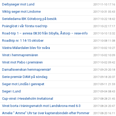
Derbyseger mot Lund
2017-11-10 17:16
Viktig seger mot Lindome
2017-10-31 05:43
Serieledarna IBK Göteborg på besök
2017-10-22 18:42
Poänglöst i vår första road trip
2017-10-22 17:17
Road-trip 1 – avresa 08.30 från Sibylla, Åstorp – rese-info
2017-10-10 13:32
Roadtrip nr. 1 14-15 oktober
2017-10-08 11:08
Västra Mälardalen blev för svåra
2017-10-02 10:27
Vinst i hemmapremiären
2017-10-02 10:09
Vinst mot Pixbo i premiären
2017-10-02 09:42
Damallsvenskan hemmapremiär!
2017-09-29 20:18
Serie-premiär DAM på söndag
2017-09-18 20:37
Seger mot Lindås I genrepet
2017-09-11 21:59
Seger i Lund
2017-09-04 08:43
Cup-vinst i Hessleholm Invitational
2017-08-28 21:45
Vinst borta i träningsmatch mot Landskrona med 6-3
2017-08-24 20:47
Amelie " Amme" Uhr tar över kaptensbindeln efter Pommer
2017-08-20 16:11