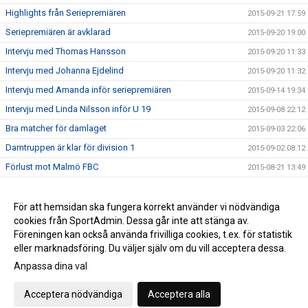
Highlights från Seriepremiären
2015-09-21 17:59
Seriepremiären är avklarad
2015-09-20 19:00
Intervju med Thomas Hansson
2015-09-20 11:33
Intervju med Johanna Ejdelind
2015-09-20 11:32
Intervju med Amanda inför seriepremiären
2015-09-14 19:34
Intervju med Linda Nilsson inför U 19
2015-09-08 22:12
Bra matcher för damlaget
2015-09-03 22:06
Damtruppen är klar för division 1
2015-09-02 08:12
Förlust mot Malmö FBC
2015-08-21 13:49
Vinst mot Slovakien
2015-08-11 08:06
Highlights Å/K IBS - Slovakien 8-6
För att hemsidan ska fungera korrekt använder vi nödvändiga
2015-08-06 18:04
cookies från SportAdmin. Dessa går inte att stänga av.
Seger i Vänskapsmatchen mot Slovakien
2015-08-06 10:16
Föreningen kan också använda frivilliga cookies, t.ex. för statistik
eller marknadsföring. Du väljer själv om du vill acceptera dessa.
Anpassa dina val
Cookie-inställningar
Gå till Webbversion
Acceptera nödvändiga
Acceptera alla