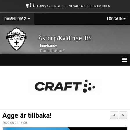
ÅSTORP/KVIDINGE IBS - VI SATSAR FÖR FRAMTIDEN
DAMER DIV 2
LOGGA IN
Åstorp/Kvidinge IBS
Innebandy
Damer Division 2
HEM
NYHETSARKIV
KALENDER
TRUPPEN
Agge är tillbaka!
<
>
BILDGALLERI
2020-08-21 16:00