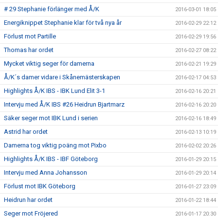
# 29 Stephanie förlänger med Å/K
2016-03-01 18:05
Energiknippet Stephanie klar för två nya år
2016-02-29 22:12
Förlust mot Partille
2016-02-29 19:56
Thomas har ordet
2016-02-27 08:22
Mycket viktig seger för damerna
2016-02-21 19:29
Å/K´s damer vidare i Skånemästerskapen
2016-02-17 04:53
Highlights Å/K IBS - IBK Lund Elit 3-1
2016-02-16 20:21
Intervju med Å/K IBS #26 Heidrun Bjartmarz
2016-02-16 20:20
Säker seger mot IBK Lund i serien
2016-02-16 18:49
Astrid har ordet
2016-02-13 10:19
Damerna tog viktig poäng mot Pixbo
2016-02-02 20:26
Highlights Å/K IBS - IBF Göteborg
2016-01-29 20:15
Intervju med Anna Johansson
2016-01-29 20:14
Förlust mot IBK Göteborg
2016-01-27 23:09
Heidrun har ordet
2016-01-22 18:44
Seger mot Fröjered
2016-01-17 20:30