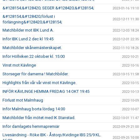
&#128154;&#128420; SEGER &#128420;&#128154;
2023-01-16 19:10
&#128154;&#128420;förlust i
2022-12-11 11:30
förlängning&#128420;&#128154;
Matchbilder mot IBK Lund A.
2022-12-03 18:24
Inför IBK Lund 2 dec kl 19:45
2022-12-01 22:35
Matchbilder skånemästerskapet.
2022-11-10 18:26
Inför Höllviken 22 oktober kl. 15:00
2022-10-21
Vinst mot Kävlinge
2022-10-16
Storseger för damerna ! Matchbilder.
2022-10-15 11:58
Highlights från vår vår vinst mot Kävlinge.
2022-10-15
INFÖR KÄVLINGE HEMMA FREDAG 14 OKT 19:45
2022-10-13
Förlust mot Malmhaug
2022-10-09
Inför Malmhaug borta lördag 14:00
2022-10-07
Matchbilder från mötet med IK Stanstad.
2022-10-01 11:47
Inför damlagets hemmapremiär
2022-09-29 21:00
Livesändning - Röke IBK - Åstorp/Kvidinge IBS 25/9 KL.
2022-09-25 10:00