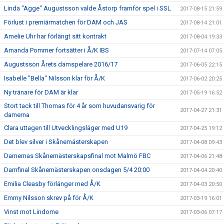
Linda "Agge" Augustsson valde Åstorp framför spel i SSL
2017-08-15 21:59
Förlust i premiärmatchen för DAM och JAS
2017-08-14 21:01
Amelie Uhr har förlängt sitt kontrakt
2017-08-04 19:33
Amanda Pommer fortsätter i Å/K IBS
2017-07-14 07:05
Augustsson Årets damspelare 2016/17
2017-06-05 22:15
Isabelle "Bella" Nilsson klar för Å/K
2017-06-02 20:25
Ny tränare för DAM är klar
2017-05-19 16:52
Stort tack till Thomas för 4 år som huvudansvarig för
2017-04-27 21:31
damerna
Clara uttagen till Utvecklingsläger med U19
2017-04-25 19:12
Det blev silver i Skånemästerskapen
2017-04-08 09:43
Damernas Skånemästerskapsfinal mot Malmö FBC
2017-04-06 21:48
Damfinal Skånemästerskapen onsdagen 5/4 20:00
2017-04-04 20:40
Emilia Cleasby förlänger med Å/K
2017-04-03 20:50
Emmy Nilsson skrev på för Å/K
2017-03-19 16:01
Vinst mot Lindome
2017-03-06 07:17