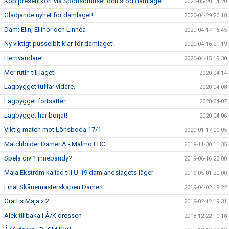
Köp presentkort via Sponsorhuset och stöd damlaget.
2020-05-20 14:20
Glädjande nyhet för damlaget!
2020-04-29 20:18
Dam: Elin, Ellinor och Linnéa
2020-04-17 15:45
Ny viktigt pusselbit klar för damlaget!
2020-04-16 21:19
Hemvändare!
2020-04-15 19:30
Mer rutin till laget!
2020-04-14
Lagbygget tuffar vidare.
2020-04-08
Lagbygget fortsätter!
2020-04-07
Lagbygget har börjat!
2020-04-06
Viktig match mot Lönsboda 17/1
2020-01-17 00:05
Matchbilder Damer A - Malmö FBC
2019-11-30 11:35
Spela div 1 innebandy?
2019-06-16 23:00
Maja Ekström kallad till U-19 damlandslagets läger
2019-05-01 20:00
Final Skånemästerskapen Damer!
2019-04-02 19:22
Grattis Maja x 2
2019-02-12 19:31
Alek tillbaka i Å/K dressen
2018-12-22 10:18