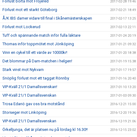
Förlust borta mot Fröjered
2017-02-28 19:46
Förlust mot ett starkt Göteborg
2017-02-21 18:49
Å/K IBS damer vidare till final i Skånemästerskapen
2017-02-17 13:25
Förlust mot Lockerud
2017-02-13 22:11
Tuff och spännande match inför fulla läktare
2017-01-24 20:19
Thomas inför toppmötet mot Jönköping
2017-01-21 09:32
Vinn en cykel till ett värde av 10000kr!
2017-01-20 18:38
Det blommar på Dam-matchen i helgen!
2017-01-19 15:38
Stark vinst mot Nykvarn
2017-01-17 19:57
Snöplig förlust mot ett taggat Rönnby
2017-01-16 20:40
VIP-Kväll 21/1 Damallsvenskan!
2017-01-10 13:20
VIP-Kväll 21/1 Damallsvenskan
2017-01-03 09:30
Trosa Edanö gav oss bra motstånd
2016-12-21 15:00
Storseger mot Linköping
2016-12-20 19:36
VIP-Kväll 21/1 Damallsvenskan
2016-12-19 21:06
Örkelljunga, det är platsen nu på lördag kl 16.30!!
2016-12-15 23:02