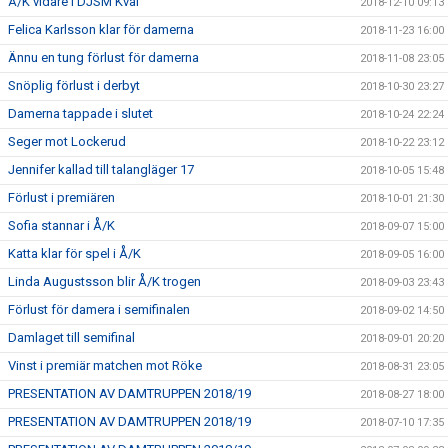
Å/K vidare i DJSM Kval
2018-12-10 09:13
Felica Karlsson klar för damerna
2018-11-23 16:00
Ännu en tung förlust för damerna
2018-11-08 23:05
Snöplig förlust i derbyt
2018-10-30 23:27
Damerna tappade i slutet
2018-10-24 22:24
Seger mot Lockerud
2018-10-22 23:12
Jennifer kallad till talangläger 17
2018-10-05 15:48
Förlust i premiären
2018-10-01 21:30
Sofia stannar i Å/K
2018-09-07 15:00
Katta klar för spel i Å/K
2018-09-05 16:00
Linda Augustsson blir Å/K trogen
2018-09-03 23:43
Förlust för damera i semifinalen
2018-09-02 14:50
Damlaget till semifinal
2018-09-01 20:20
Vinst i premiär matchen mot Röke
2018-08-31 23:05
PRESENTATION AV DAMTRUPPEN 2018/19
2018-08-27 18:00
PRESENTATION AV DAMTRUPPEN 2018/19
2018-07-10 17:35