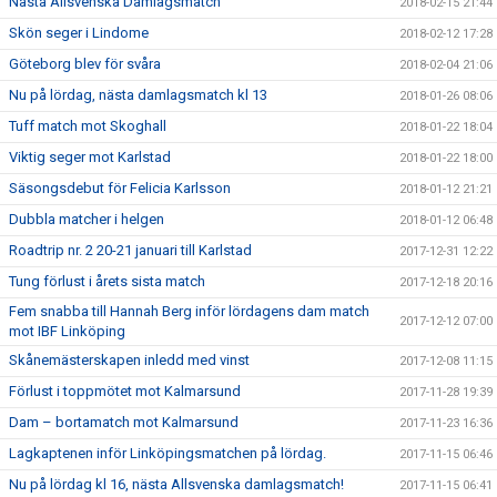
Nästa Allsvenska Damlagsmatch
2018-02-15 21:44
Skön seger i Lindome
2018-02-12 17:28
Göteborg blev för svåra
2018-02-04 21:06
Nu på lördag, nästa damlagsmatch kl 13
2018-01-26 08:06
Tuff match mot Skoghall
2018-01-22 18:04
Viktig seger mot Karlstad
2018-01-22 18:00
Säsongsdebut för Felicia Karlsson
2018-01-12 21:21
Dubbla matcher i helgen
2018-01-12 06:48
Roadtrip nr. 2 20-21 januari till Karlstad
2017-12-31 12:22
Tung förlust i årets sista match
2017-12-18 20:16
Fem snabba till Hannah Berg inför lördagens dam match
2017-12-12 07:00
mot IBF Linköping
Skånemästerskapen inledd med vinst
2017-12-08 11:15
Förlust i toppmötet mot Kalmarsund
2017-11-28 19:39
Dam – bortamatch mot Kalmarsund
2017-11-23 16:36
Lagkaptenen inför Linköpingsmatchen på lördag.
2017-11-15 06:46
Nu på lördag kl 16, nästa Allsvenska damlagsmatch!
2017-11-15 06:41