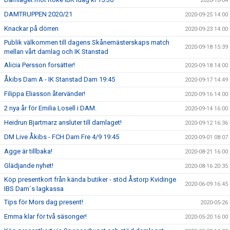
2020-10-04
DAMTRUPPEN 2020/21
2020-09-25 14:00
Knackar på dörren
2020-09-23 14:00
Publik välkommen till dagens Skånemästerskaps match
2020-09-18 15:39
mellan vårt damlag och IK Stanstad
Alicia Persson forsätter!
2020-09-18 14:00
Åkibs Dam A - IK Stanstad Dam 19:45
2020-09-17 14:49
Filippa Eliasson återvänder!
2020-09-16 14:00
2 nya år för Emilia Losell i DAM.
2020-09-14 16:00
Heidrun Bjartmarz ansluter till damlaget!
2020-09-12 16:36
DM Live Åkibs - FCH Dam Fre 4/9 19:45
2020-09-01 08:07
Agge är tillbaka!
2020-08-21 16:00
Glädjande nyhet!
2020-08-16 20:35
Köp presentkort från kända butiker - stöd Åstorp Kvidinge
2020-06-09 16:45
IBS Dam´s lagkassa
Tips för Mors dag present!
2020-05-26
Emma klar för två säsonger!
2020-05-20 16:00