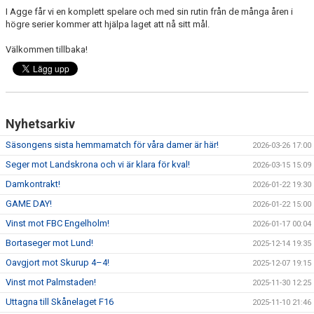
I Agge får vi en komplett spelare och med sin rutin från de många åren i
högre serier kommer att hjälpa laget att nå sitt mål.
Välkommen tillbaka!
Nyhetsarkiv
Säsongens sista hemmamatch för våra damer är här!
2026-03-26 17:00
Seger mot Landskrona och vi är klara för kval!
2026-03-15 15:09
Damkontrakt!
2026-01-22 19:30
GAME DAY!
2026-01-22 15:00
Vinst mot FBC Engelholm!
2026-01-17 00:04
Bortaseger mot Lund!
2025-12-14 19:35
Oavgjort mot Skurup 4–4!
2025-12-07 19:15
Vinst mot Palmstaden!
2025-11-30 12:25
Uttagna till Skånelaget F16
2025-11-10 21:46