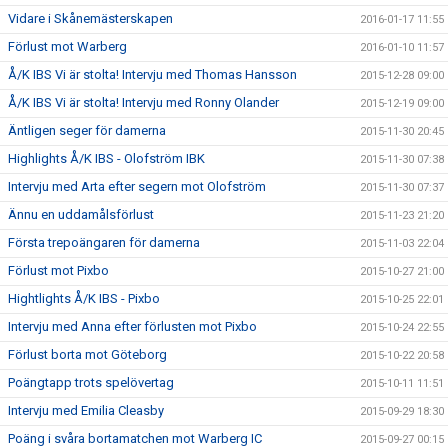
Vidare i Skånemästerskapen
2016-01-17 11:55
Förlust mot Warberg
2016-01-10 11:57
Å/K IBS Vi är stolta! Intervju med Thomas Hansson
2015-12-28 09:00
Å/K IBS Vi är stolta! Intervju med Ronny Olander
2015-12-19 09:00
Äntligen seger för damerna
2015-11-30 20:45
Highlights Å/K IBS - Olofström IBK
2015-11-30 07:38
Intervju med Arta efter segern mot Olofström
2015-11-30 07:37
Ännu en uddamålsförlust
2015-11-23 21:20
Första trepoängaren för damerna
2015-11-03 22:04
Förlust mot Pixbo
2015-10-27 21:00
Hightlights Å/K IBS - Pixbo
2015-10-25 22:01
Intervju med Anna efter förlusten mot Pixbo
2015-10-24 22:55
Förlust borta mot Göteborg
2015-10-22 20:58
Poängtapp trots spelövertag
2015-10-11 11:51
Intervju med Emilia Cleasby
2015-09-29 18:30
Poäng i svåra bortamatchen mot Warberg IC
2015-09-27 00:15