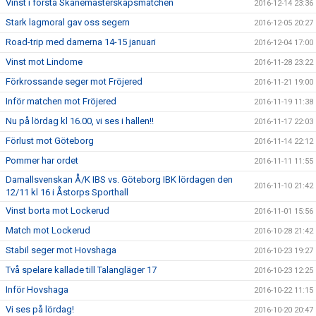
Vinst i första Skånemästerskapsmatchen
2016-12-14 23:36
Stark lagmoral gav oss segern
2016-12-05 20:27
Road-trip med damerna 14-15 januari
2016-12-04 17:00
Vinst mot Lindome
2016-11-28 23:22
Förkrossande seger mot Fröjered
2016-11-21 19:00
Inför matchen mot Fröjered
2016-11-19 11:38
Nu på lördag kl 16.00, vi ses i hallen!!
2016-11-17 22:03
Förlust mot Göteborg
2016-11-14 22:12
Pommer har ordet
2016-11-11 11:55
Damallsvenskan Å/K IBS vs. Göteborg IBK lördagen den
2016-11-10 21:42
12/11 kl 16 i Åstorps Sporthall
Vinst borta mot Lockerud
2016-11-01 15:56
Match mot Lockerud
2016-10-28 21:42
Stabil seger mot Hovshaga
2016-10-23 19:27
Två spelare kallade till Talangläger 17
2016-10-23 12:25
Inför Hovshaga
2016-10-22 11:15
Vi ses på lördag!
2016-10-20 20:47