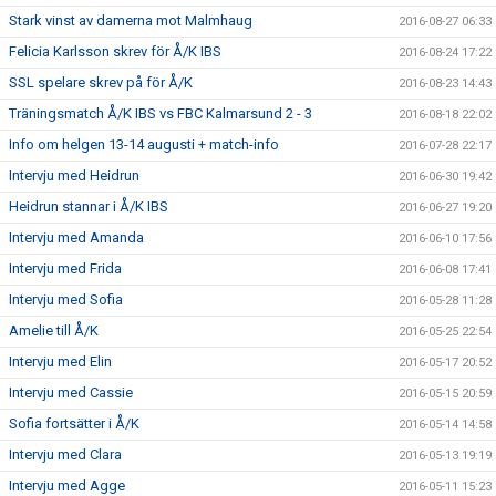
Stark vinst av damerna mot Malmhaug
2016-08-27 06:33
Felicia Karlsson skrev för Å/K IBS
2016-08-24 17:22
SSL spelare skrev på för Å/K
2016-08-23 14:43
Träningsmatch Å/K IBS vs FBC Kalmarsund 2 - 3
2016-08-18 22:02
Info om helgen 13-14 augusti + match-info
2016-07-28 22:17
Intervju med Heidrun
2016-06-30 19:42
Heidrun stannar i Å/K IBS
2016-06-27 19:20
Intervju med Amanda
2016-06-10 17:56
Intervju med Frida
2016-06-08 17:41
Intervju med Sofia
2016-05-28 11:28
Amelie till Å/K
2016-05-25 22:54
Intervju med Elin
2016-05-17 20:52
Intervju med Cassie
2016-05-15 20:59
Sofia fortsätter i Å/K
2016-05-14 14:58
Intervju med Clara
2016-05-13 19:19
Intervju med Agge
2016-05-11 15:23