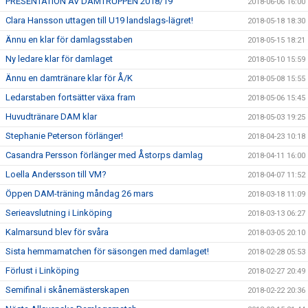
PRESENTATION AV DAMTRUPPEN 2018/19
2018-06-06 16:00
Clara Hansson uttagen till U19 landslags-lägret!
2018-05-18 18:30
Ännu en klar för damlagsstaben
2018-05-15 18:21
Ny ledare klar för damlaget
2018-05-10 15:59
Ännu en damtränare klar för Å/K
2018-05-08 15:55
Ledarstaben fortsätter växa fram
2018-05-06 15:45
Huvudtränare DAM klar
2018-05-03 19:25
Stephanie Peterson förlänger!
2018-04-23 10:18
Casandra Persson förlänger med Åstorps damlag
2018-04-11 16:00
Loella Andersson till VM?
2018-04-07 11:52
Öppen DAM-träning måndag 26 mars
2018-03-18 11:09
Serieavslutning i Linköping
2018-03-13 06:27
Kalmarsund blev för svåra
2018-03-05 20:10
Sista hemmamatchen för säsongen med damlaget!
2018-02-28 05:53
Förlust i Linköping
2018-02-27 20:49
Semifinal i skånemästerskapen
2018-02-22 20:36