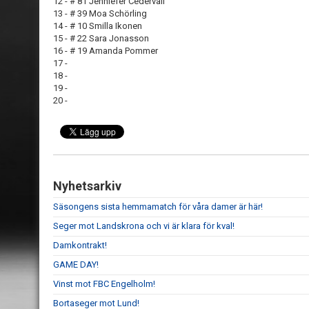
12 - # 81 Jenniefer Cedervall
13 - # 39 Moa Schörling
14 - # 10 Smilla Ikonen
15 - # 22 Sara Jonasson
16 - # 19 Amanda Pommer
17 -
18 -
19 -
20 -
Nyhetsarkiv
Säsongens sista hemmamatch för våra damer är här!
Seger mot Landskrona och vi är klara för kval!
Damkontrakt!
GAME DAY!
Vinst mot FBC Engelholm!
Bortaseger mot Lund!