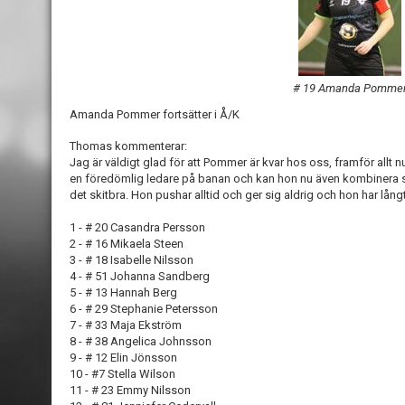
# 19 Amanda Pomme
Amanda Pommer fortsätter i Å/K
Thomas kommenterar:
Jag är väldigt glad för att Pommer är kvar hos oss, framför allt n
en föredömlig ledare på banan och kan hon nu även kombinera si
det skitbra. Hon pushar alltid och ger sig aldrig och hon har långt
1 - # 20 Casandra Persson
2 - # 16 Mikaela Steen
3 - # 18 Isabelle Nilsson
4 - # 51 Johanna Sandberg
5 - # 13 Hannah Berg
6 - # 29 Stephanie Petersson
7 - # 33 Maja Ekström
8 - # 38 Angelica Johnsson
9 - # 12 Elin Jönsson
10 - #7 Stella Wilson
11 - # 23 Emmy Nilsson