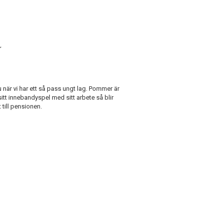
r
u när vi har ett så pass ungt lag. Pommer är
tt innebandyspel med sitt arbete så blir
 till pensionen.