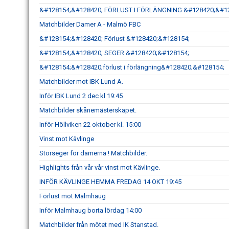
&#128154;&#128420; FÖRLUST I FÖRLÄNGNING &#128420;&#1
Matchbilder Damer A - Malmö FBC
&#128154;&#128420; Förlust &#128420;&#128154;
&#128154;&#128420; SEGER &#128420;&#128154;
&#128154;&#128420;förlust i förlängning&#128420;&#128154;
Matchbilder mot IBK Lund A.
Inför IBK Lund 2 dec kl 19:45
Matchbilder skånemästerskapet.
Inför Höllviken 22 oktober kl. 15:00
Vinst mot Kävlinge
Storseger för damerna ! Matchbilder.
Highlights från vår vår vinst mot Kävlinge.
INFÖR KÄVLINGE HEMMA FREDAG 14 OKT 19:45
Förlust mot Malmhaug
Inför Malmhaug borta lördag 14:00
Matchbilder från mötet med IK Stanstad.