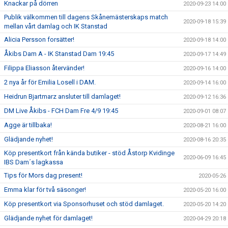
Knackar på dörren
2020-09-23 14:00
Publik välkommen till dagens Skånemästerskaps match
2020-09-18 15:39
mellan vårt damlag och IK Stanstad
Alicia Persson forsätter!
2020-09-18 14:00
Åkibs Dam A - IK Stanstad Dam 19:45
2020-09-17 14:49
Filippa Eliasson återvänder!
2020-09-16 14:00
2 nya år för Emilia Losell i DAM.
2020-09-14 16:00
Heidrun Bjartmarz ansluter till damlaget!
2020-09-12 16:36
DM Live Åkibs - FCH Dam Fre 4/9 19:45
2020-09-01 08:07
Agge är tillbaka!
2020-08-21 16:00
Glädjande nyhet!
2020-08-16 20:35
Köp presentkort från kända butiker - stöd Åstorp Kvidinge
2020-06-09 16:45
IBS Dam´s lagkassa
Tips för Mors dag present!
2020-05-26
Emma klar för två säsonger!
2020-05-20 16:00
Köp presentkort via Sponsorhuset och stöd damlaget.
2020-05-20 14:20
Glädjande nyhet för damlaget!
2020-04-29 20:18