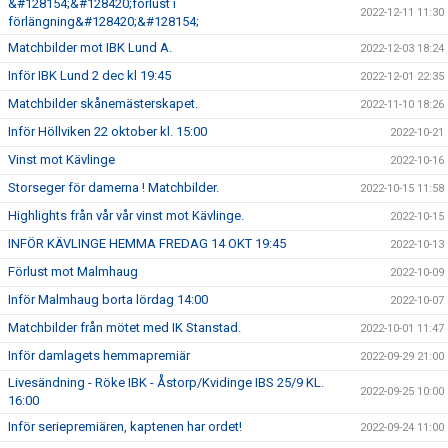
&#128154;&#128420;förlust i
2022-12-11 11:30
förlängning&#128420;&#128154;
Matchbilder mot IBK Lund A.
2022-12-03 18:24
Inför IBK Lund 2 dec kl 19:45
2022-12-01 22:35
Matchbilder skånemästerskapet.
2022-11-10 18:26
Inför Höllviken 22 oktober kl. 15:00
2022-10-21
Vinst mot Kävlinge
2022-10-16
Storseger för damerna ! Matchbilder.
2022-10-15 11:58
Highlights från vår vår vinst mot Kävlinge.
2022-10-15
INFÖR KÄVLINGE HEMMA FREDAG 14 OKT 19:45
2022-10-13
Förlust mot Malmhaug
2022-10-09
Inför Malmhaug borta lördag 14:00
2022-10-07
Matchbilder från mötet med IK Stanstad.
2022-10-01 11:47
Inför damlagets hemmapremiär
2022-09-29 21:00
Livesändning - Röke IBK - Åstorp/Kvidinge IBS 25/9 KL.
2022-09-25 10:00
16:00
Inför seriepremiären, kaptenen har ordet!
2022-09-24 11:00