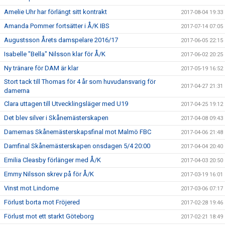
Amelie Uhr har förlängt sitt kontrakt
2017-08-04 19:33
Amanda Pommer fortsätter i Å/K IBS
2017-07-14 07:05
Augustsson Årets damspelare 2016/17
2017-06-05 22:15
Isabelle "Bella" Nilsson klar för Å/K
2017-06-02 20:25
Ny tränare för DAM är klar
2017-05-19 16:52
Stort tack till Thomas för 4 år som huvudansvarig för
2017-04-27 21:31
damerna
Clara uttagen till Utvecklingsläger med U19
2017-04-25 19:12
Det blev silver i Skånemästerskapen
2017-04-08 09:43
Damernas Skånemästerskapsfinal mot Malmö FBC
2017-04-06 21:48
Damfinal Skånemästerskapen onsdagen 5/4 20:00
2017-04-04 20:40
Emilia Cleasby förlänger med Å/K
2017-04-03 20:50
Emmy Nilsson skrev på för Å/K
2017-03-19 16:01
Vinst mot Lindome
2017-03-06 07:17
Förlust borta mot Fröjered
2017-02-28 19:46
Förlust mot ett starkt Göteborg
2017-02-21 18:49