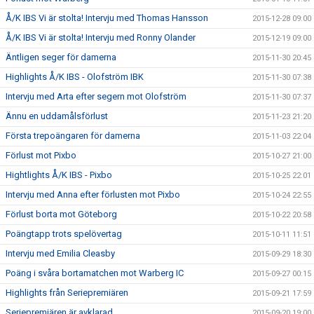
Å/K IBS Vi är stolta! Intervju med Thomas Hansson
2015-12-28 09:00
Å/K IBS Vi är stolta! Intervju med Ronny Olander
2015-12-19 09:00
Äntligen seger för damerna
2015-11-30 20:45
Highlights Å/K IBS - Olofström IBK
2015-11-30 07:38
Intervju med Arta efter segern mot Olofström
2015-11-30 07:37
Ännu en uddamålsförlust
2015-11-23 21:20
Första trepoängaren för damerna
2015-11-03 22:04
Förlust mot Pixbo
2015-10-27 21:00
Hightlights Å/K IBS - Pixbo
2015-10-25 22:01
Intervju med Anna efter förlusten mot Pixbo
2015-10-24 22:55
Förlust borta mot Göteborg
2015-10-22 20:58
Poängtapp trots spelövertag
2015-10-11 11:51
Intervju med Emilia Cleasby
2015-09-29 18:30
Poäng i svåra bortamatchen mot Warberg IC
2015-09-27 00:15
Highlights från Seriepremiären
2015-09-21 17:59
Seriepremiären är avklarad
2015-09-20 19:00