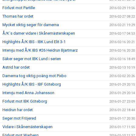
Förlust mot Partille
2016-02-29 19:56
Thomas har ordet
2016-02-27 08:22
Mycket viktig seger för damerna
2016-02-21 19:29
Å/K´s damer vidare i Skånemästerskapen
2016-02-17 04:53
Highlights Å/K IBS - IBK Lund Elit 3-1
2016-02-16 20:21
Intervju med Å/K IBS #26 Heidrun Bjartmarz
2016-02-16 20:20
Säker seger mot IBK Lund i serien
2016-02-16 18:49
Astrid har ordet
2016-02-13 10:19
Damerna tog viktig poäng mot Pixbo
2016-02-02 20:26
Highlights Å/K IBS - IBF Göteborg
2016-01-29 20:15
Intervju med Anna Johansson
2016-01-29 20:14
Förlust mot IBK Göteborg
2016-01-27 23:09
Heidrun har ordet
2016-01-22 18:44
Seger mot Fröjered
2016-01-17 20:30
Vidare i Skånemästerskapen
2016-01-17 11:55
Förlust mot Warberg
2016-01-10 11:57