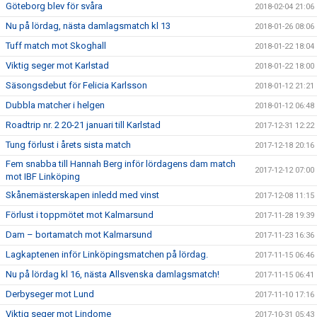
Göteborg blev för svåra
2018-02-04 21:06
Nu på lördag, nästa damlagsmatch kl 13
2018-01-26 08:06
Tuff match mot Skoghall
2018-01-22 18:04
Viktig seger mot Karlstad
2018-01-22 18:00
Säsongsdebut för Felicia Karlsson
2018-01-12 21:21
Dubbla matcher i helgen
2018-01-12 06:48
Roadtrip nr. 2 20-21 januari till Karlstad
2017-12-31 12:22
Tung förlust i årets sista match
2017-12-18 20:16
Fem snabba till Hannah Berg inför lördagens dam match
2017-12-12 07:00
mot IBF Linköping
Skånemästerskapen inledd med vinst
2017-12-08 11:15
Förlust i toppmötet mot Kalmarsund
2017-11-28 19:39
Dam – bortamatch mot Kalmarsund
2017-11-23 16:36
Lagkaptenen inför Linköpingsmatchen på lördag.
2017-11-15 06:46
Nu på lördag kl 16, nästa Allsvenska damlagsmatch!
2017-11-15 06:41
Derbyseger mot Lund
2017-11-10 17:16
Viktig seger mot Lindome
2017-10-31 05:43