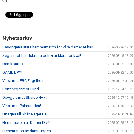
20 -
Nyhetsarkiv
Säsongens sista hemmamatch för våra damer är här!
2026-03-26 17:00
Seger mot Landskrona och vi är klara för kval!
2026-03-15 15:09
Damkontrakt!
2026-01-22 19:30
GAME DAY!
2026-01-22 15:00
Vinst mot FBC Engelholm!
2026-01-17 00:04
Bortaseger mot Lund!
2025-12-14 19:35
Oavgjort mot Skurup 4–4!
2025-12-07 19:15
Vinst mot Palmstaden!
2025-11-30 12:25
Uttagna till Skånelaget F16
2025-11-10 21:46
Hemmapremiär Damer Div 2!
2025-09-25 13:12
Presentation av damtruppen!
2025-09-25 09:22