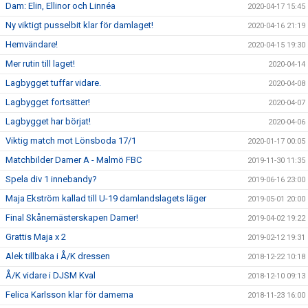
Dam: Elin, Ellinor och Linnéa
2020-04-17 15:45
Ny viktigt pusselbit klar för damlaget!
2020-04-16 21:19
Hemvändare!
2020-04-15 19:30
Mer rutin till laget!
2020-04-14
Lagbygget tuffar vidare.
2020-04-08
Lagbygget fortsätter!
2020-04-07
Lagbygget har börjat!
2020-04-06
Viktig match mot Lönsboda 17/1
2020-01-17 00:05
Matchbilder Damer A - Malmö FBC
2019-11-30 11:35
Spela div 1 innebandy?
2019-06-16 23:00
Maja Ekström kallad till U-19 damlandslagets läger
2019-05-01 20:00
Final Skånemästerskapen Damer!
2019-04-02 19:22
Grattis Maja x 2
2019-02-12 19:31
Alek tillbaka i Å/K dressen
2018-12-22 10:18
Å/K vidare i DJSM Kval
2018-12-10 09:13
Felica Karlsson klar för damerna
2018-11-23 16:00