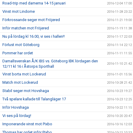
Road-trip med damerna 14-15 januari
2016-12-04 17:00
Vinst mot Lindome
2016-11-28 23:22
Förkrossande seger mot Fröjered
2016-11-21 19:00
Inför matchen mot Fröjered
2016-11-19 11:38
Nu på lördag kl 16.00, vi ses i hallen!!
2016-11-17 22:03
Förlust mot Göteborg
2016-11-14 22:12
Pommer har ordet
2016-11-11 11:55
Damallsvenskan Å/K IBS vs. Göteborg IBK lördagen den
2016-11-10 21:42
12/11 kl 16 i Åstorps Sporthall
Vinst borta mot Lockerud
2016-11-01 15:56
Match mot Lockerud
2016-10-28 21:42
Stabil seger mot Hovshaga
2016-10-23 19:27
Två spelare kallade till Talangläger 17
2016-10-23 12:25
Inför Hovshaga
2016-10-22 11:15
Vi ses på lördag!
2016-10-20 20:47
Imponerande vinst mot Pixbo
2016-10-16 12:03
Thomas har ordet inför Pixbo
2016-10-15 10:53