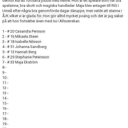
oerhört kul att fortsätta jobba med henne. Hon är en spelare som har bra
spelsinne, bra skott och magiska handleder. Maja blev antagen till RIG i
Umeå efter några bra genomförda dagar däruppe, men valde att stanna i
Å/K vilket vi är glada för. Hon gör alltid mycket poäng och det är jag säker
på att hon fortsätter även med nu i Allsvenskan.
1 - # 20 Casandra Persson
2 - # 16 Mikaela Steen
3 - # 18 Isabelle Nilsson
4 - # 51 Johanna Sandberg
5 - # 13 Hannah Berg
6 - # 29 Stephanie Petersson
7 - # 33 Maja Ekström
8 -
9 -
10 -
11 -
12 -
13 -
14 -
15 -
16 -
17 -
18 -
19 -