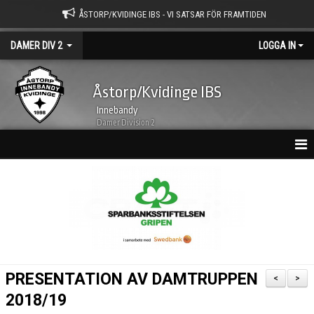
ÅSTORP/KVIDINGE IBS - VI SATSAR FÖR FRAMTIDEN
DAMER DIV 2
LOGGA IN
Åstorp/Kvidinge IBS
Innebandy
Damer Division 2
HEM
NYHETSARKIV
KALENDER
TRUPPEN
PRESENTATION AV DAMTRUPPEN
<
>
BILDGALLERI
2018/19