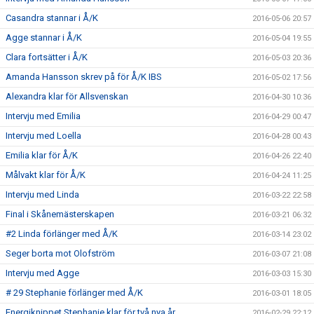
Casandra stannar i Å/K
2016-05-06 20:57
Agge stannar i Å/K
2016-05-04 19:55
Clara fortsätter i Å/K
2016-05-03 20:36
Amanda Hansson skrev på för Å/K IBS
2016-05-02 17:56
Alexandra klar för Allsvenskan
2016-04-30 10:36
Intervju med Emilia
2016-04-29 00:47
Intervju med Loella
2016-04-28 00:43
Emilia klar för Å/K
2016-04-26 22:40
Målvakt klar för Å/K
2016-04-24 11:25
Intervju med Linda
2016-03-22 22:58
Final i Skånemästerskapen
2016-03-21 06:32
#2 Linda förlänger med Å/K
2016-03-14 23:02
Seger borta mot Olofström
2016-03-07 21:08
Intervju med Agge
2016-03-03 15:30
# 29 Stephanie förlänger med Å/K
2016-03-01 18:05
Energiknippet Stephanie klar för två nya år
2016-02-29 22:12