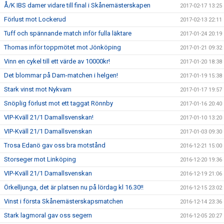
Å/K IBS damer vidare till final i Skånemästerskapen
2017-02-17 13:25
Förlust mot Lockerud
2017-02-13 22:11
Tuff och spännande match inför fulla läktare
2017-01-24 20:19
Thomas inför toppmötet mot Jönköping
2017-01-21 09:32
Vinn en cykel till ett värde av 10000kr!
2017-01-20 18:38
Det blommar på Dam-matchen i helgen!
2017-01-19 15:38
Stark vinst mot Nykvarn
2017-01-17 19:57
Snöplig förlust mot ett taggat Rönnby
2017-01-16 20:40
VIP-Kväll 21/1 Damallsvenskan!
2017-01-10 13:20
VIP-Kväll 21/1 Damallsvenskan
2017-01-03 09:30
Trosa Edanö gav oss bra motstånd
2016-12-21 15:00
Storseger mot Linköping
2016-12-20 19:36
VIP-Kväll 21/1 Damallsvenskan
2016-12-19 21:06
Örkelljunga, det är platsen nu på lördag kl 16.30!!
2016-12-15 23:02
Vinst i första Skånemästerskapsmatchen
2016-12-14 23:36
Stark lagmoral gav oss segern
2016-12-05 20:27