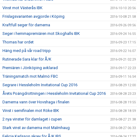
Vinst mot Västerås IBK
2016-10-10 20:56
Frislagsvarianten avgjorde i Köping
2016-10-08 21:58
Kraftfull seger för damerna
2016-09-26 09:56
Seger i hemmapremiären mot Skoghalls IBK
2016-09-24 16:55
Thomas har ordet
2016-09-23 17:15
Häng med på vår road tripp
2016-09-22 16:07
Rutinerade Sara klar för Å/K
2016-09-21 02:29
Premiären i Jönköping avklarad
2016-09-17 22:23
Träningsmatch mot Malmö FBC
2016-09-11 16:54
Segrare i Hessleholm Invitational Cup 2016
2016-08-29 12:00
Årets Poängdrottningen i Hessleholm Invitational Cup 2016
2016-08-28 23:23
Damerna vann över Hovshaga i finalen
2016-08-28 19:55
Vinst i semifinalen mot Röke IBK
2016-08-28 18:59
2 nya vinster för damlaget i cupen
2016-08-27 21:38
Stark vinst av damerna mot Malmhaug
2016-08-27 06:33
Felicia Karlsson skrev för Å/K IBS
2016-08-24 17:22