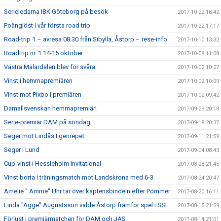
Serieledarna IBK Göteborg på besök
2017-10-22 18:42
Poänglöst i vår första road trip
2017-10-22 17:17
Road-trip 1 – avresa 08.30 från Sibylla, Åstorp – rese-info
2017-10-10 13:32
Roadtrip nr. 1 14-15 oktober
2017-10-08 11:08
Västra Mälardalen blev för svåra
2017-10-02 10:27
Vinst i hemmapremiären
2017-10-02 10:09
Vinst mot Pixbo i premiären
2017-10-02 09:42
Damallsvenskan hemmapremiär!
2017-09-29 20:18
Serie-premiär DAM på söndag
2017-09-18 20:37
Seger mot Lindås I genrepet
2017-09-11 21:59
Seger i Lund
2017-09-04 08:43
Cup-vinst i Hessleholm Invitational
2017-08-28 21:45
Vinst borta i träningsmatch mot Landskrona med 6-3
2017-08-24 20:47
Amelie " Amme" Uhr tar över kaptensbindeln efter Pommer
2017-08-20 16:11
Linda "Agge" Augustsson valde Åstorp framför spel i SSL
2017-08-15 21:59
Förlust i premiärmatchen för DAM och JAS
2017-08-14 21:01