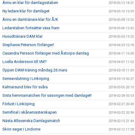
Ännu en klar för damlagsstaben
2018-05-15 18:21
Ny ledare klar för damlaget
2018-05-10 15:59
Ännu en damtränare klar för Å/K
2018-05-08 15:55
Ledarstaben fortsätter växa fram
2018-05-06 15:45
Huvudtränare DAM klar
2018-05-03 19:25
Stephanie Peterson förlänger!
2018-04-23 10:18
Casandra Persson förlänger med Åstorps damlag
2018-04-11 16:00
Loella Andersson till VM?
2018-04-07 11:52
Öppen DAM-träning måndag 26 mars
2018-03-18 11:09
Serieavslutning i Linköping
2018-03-13 06:27
Kalmarsund blev för svåra
2018-03-05 20:10
Sista hemmamatchen för säsongen med damlaget!
2018-02-28 05:53
Förlust i Linköping
2018-02-27 20:49
Semifinal i skånemästerskapen
2018-02-22 20:36
Nästa Allsvenska Damlagsmatch
2018-02-15 21:44
Skön seger i Lindome
2018-02-12 17:28