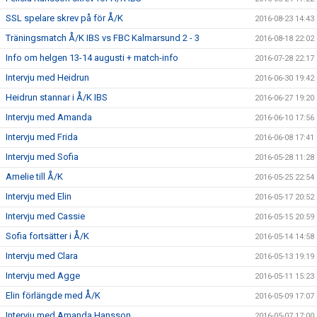
SSL spelare skrev på för Å/K
2016-08-23 14:43
Träningsmatch Å/K IBS vs FBC Kalmarsund 2 - 3
2016-08-18 22:02
Info om helgen 13-14 augusti + match-info
2016-07-28 22:17
Intervju med Heidrun
2016-06-30 19:42
Heidrun stannar i Å/K IBS
2016-06-27 19:20
Intervju med Amanda
2016-06-10 17:56
Intervju med Frida
2016-06-08 17:41
Intervju med Sofia
2016-05-28 11:28
Amelie till Å/K
2016-05-25 22:54
Intervju med Elin
2016-05-17 20:52
Intervju med Cassie
2016-05-15 20:59
Sofia fortsätter i Å/K
2016-05-14 14:58
Intervju med Clara
2016-05-13 19:19
Intervju med Agge
2016-05-11 15:23
Elin förlängde med Å/K
2016-05-09 17:07
Intervju med Amanda Hansson
2016-05-07 17:00