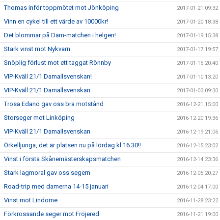
Thomas inför toppmötet mot Jönköping
2017-01-21 09:32
Vinn en cykel till ett värde av 10000kr!
2017-01-20 18:38
Det blommar på Dam-matchen i helgen!
2017-01-19 15:38
Stark vinst mot Nykvarn
2017-01-17 19:57
Snöplig förlust mot ett taggat Rönnby
2017-01-16 20:40
VIP-Kväll 21/1 Damallsvenskan!
2017-01-10 13:20
VIP-Kväll 21/1 Damallsvenskan
2017-01-03 09:30
Trosa Edanö gav oss bra motstånd
2016-12-21 15:00
Storseger mot Linköping
2016-12-20 19:36
VIP-Kväll 21/1 Damallsvenskan
2016-12-19 21:06
Örkelljunga, det är platsen nu på lördag kl 16.30!!
2016-12-15 23:02
Vinst i första Skånemästerskapsmatchen
2016-12-14 23:36
Stark lagmoral gav oss segern
2016-12-05 20:27
Road-trip med damerna 14-15 januari
2016-12-04 17:00
Vinst mot Lindome
2016-11-28 23:22
Förkrossande seger mot Fröjered
2016-11-21 19:00