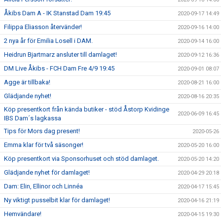
Åkibs Dam A - IK Stanstad Dam 19:45
2020-09-17 14:49
Filippa Eliasson återvänder!
2020-09-16 14:00
2 nya år för Emilia Losell i DAM.
2020-09-14 16:00
Heidrun Bjartmarz ansluter till damlaget!
2020-09-12 16:36
DM Live Åkibs - FCH Dam Fre 4/9 19:45
2020-09-01 08:07
Agge är tillbaka!
2020-08-21 16:00
Glädjande nyhet!
2020-08-16 20:35
Köp presentkort från kända butiker - stöd Åstorp Kvidinge
2020-06-09 16:45
IBS Dam´s lagkassa
Tips för Mors dag present!
2020-05-26
Emma klar för två säsonger!
2020-05-20 16:00
Köp presentkort via Sponsorhuset och stöd damlaget.
2020-05-20 14:20
Glädjande nyhet för damlaget!
2020-04-29 20:18
Dam: Elin, Ellinor och Linnéa
2020-04-17 15:45
Ny viktigt pusselbit klar för damlaget!
2020-04-16 21:19
Hemvändare!
2020-04-15 19:30