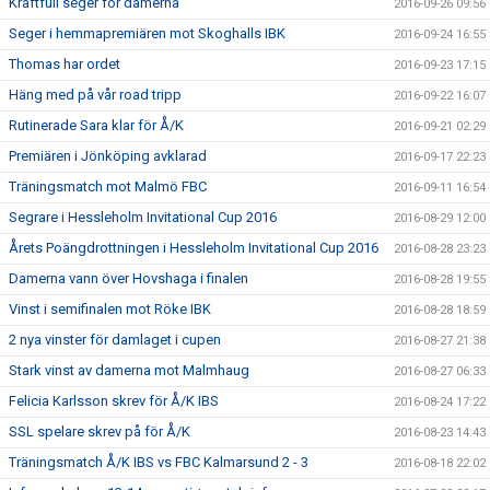
Kraftfull seger för damerna
2016-09-26 09:56
Seger i hemmapremiären mot Skoghalls IBK
2016-09-24 16:55
Thomas har ordet
2016-09-23 17:15
Häng med på vår road tripp
2016-09-22 16:07
Rutinerade Sara klar för Å/K
2016-09-21 02:29
Premiären i Jönköping avklarad
2016-09-17 22:23
Träningsmatch mot Malmö FBC
2016-09-11 16:54
Segrare i Hessleholm Invitational Cup 2016
2016-08-29 12:00
Årets Poängdrottningen i Hessleholm Invitational Cup 2016
2016-08-28 23:23
Damerna vann över Hovshaga i finalen
2016-08-28 19:55
Vinst i semifinalen mot Röke IBK
2016-08-28 18:59
2 nya vinster för damlaget i cupen
2016-08-27 21:38
Stark vinst av damerna mot Malmhaug
2016-08-27 06:33
Felicia Karlsson skrev för Å/K IBS
2016-08-24 17:22
SSL spelare skrev på för Å/K
2016-08-23 14:43
Träningsmatch Å/K IBS vs FBC Kalmarsund 2 - 3
2016-08-18 22:02