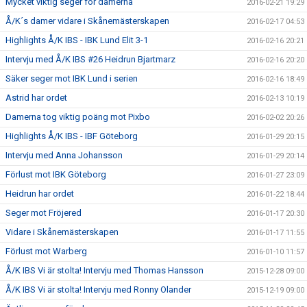
Mycket viktig seger för damerna
2016-02-21 19:29
Å/K´s damer vidare i Skånemästerskapen
2016-02-17 04:53
Highlights Å/K IBS - IBK Lund Elit 3-1
2016-02-16 20:21
Intervju med Å/K IBS #26 Heidrun Bjartmarz
2016-02-16 20:20
Säker seger mot IBK Lund i serien
2016-02-16 18:49
Astrid har ordet
2016-02-13 10:19
Damerna tog viktig poäng mot Pixbo
2016-02-02 20:26
Highlights Å/K IBS - IBF Göteborg
2016-01-29 20:15
Intervju med Anna Johansson
2016-01-29 20:14
Förlust mot IBK Göteborg
2016-01-27 23:09
Heidrun har ordet
2016-01-22 18:44
Seger mot Fröjered
2016-01-17 20:30
Vidare i Skånemästerskapen
2016-01-17 11:55
Förlust mot Warberg
2016-01-10 11:57
Å/K IBS Vi är stolta! Intervju med Thomas Hansson
2015-12-28 09:00
Å/K IBS Vi är stolta! Intervju med Ronny Olander
2015-12-19 09:00