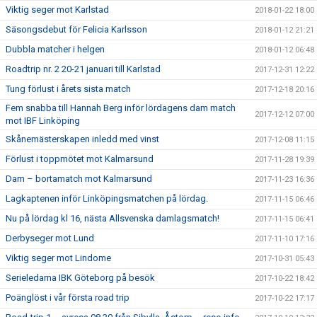
Viktig seger mot Karlstad
2018-01-22 18:00
Säsongsdebut för Felicia Karlsson
2018-01-12 21:21
Dubbla matcher i helgen
2018-01-12 06:48
Roadtrip nr. 2 20-21 januari till Karlstad
2017-12-31 12:22
Tung förlust i årets sista match
2017-12-18 20:16
Fem snabba till Hannah Berg inför lördagens dam match
2017-12-12 07:00
mot IBF Linköping
Skånemästerskapen inledd med vinst
2017-12-08 11:15
Förlust i toppmötet mot Kalmarsund
2017-11-28 19:39
Dam – bortamatch mot Kalmarsund
2017-11-23 16:36
Lagkaptenen inför Linköpingsmatchen på lördag.
2017-11-15 06:46
Nu på lördag kl 16, nästa Allsvenska damlagsmatch!
2017-11-15 06:41
Derbyseger mot Lund
2017-11-10 17:16
Viktig seger mot Lindome
2017-10-31 05:43
Serieledarna IBK Göteborg på besök
2017-10-22 18:42
Poänglöst i vår första road trip
2017-10-22 17:17