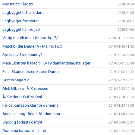
Mer rutin till laget!
2020-04-14
Lagbygget tuffar vidare.
2020-04-08
Lagbygget fortsätter!
2020-04-07
Lagbygget har börjat!
2020-04-06
Viktig match mot Lönsboda 17/1
2020-01-17 00:05
Matchbilder Damer A - Malmö FBC
2019-11-30 11:35
Spela div 1 innebandy?
2019-06-16 23:00
Maja Ekström kallad till U-19 damlandslagets läger
2019-05-01 20:00
Final Skånemästerskapen Damer!
2019-04-02 19:22
Grattis Maja x 2
2019-02-12 19:31
Alek tillbaka i Å/K dressen
2018-12-22 10:18
Å/K vidare i DJSM Kval
2018-12-10 09:13
Felica Karlsson klar för damerna
2018-11-23 16:00
Ännu en tung förlust för damerna
2018-11-08 23:05
Snöplig förlust i derbyt
2018-10-30 23:27
Damerna tappade i slutet
2018-10-24 22:24