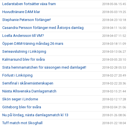
Ledarstaben fortsätter växa fram
2018-05-06 15:45
Huvudtränare DAM klar
2018-05-03 19:25
Stephanie Peterson förlänger!
2018-04-23 10:18
Casandra Persson förlänger med Åstorps damlag
2018-04-11 16:00
Loella Andersson till VM?
2018-04-07 11:52
Öppen DAM-träning måndag 26 mars
2018-03-18 11:09
Serieavslutning i Linköping
2018-03-13 06:27
Kalmarsund blev för svåra
2018-03-05 20:10
Sista hemmamatchen för säsongen med damlaget!
2018-02-28 05:53
Förlust i Linköping
2018-02-27 20:49
Semifinal i skånemästerskapen
2018-02-22 20:36
Nästa Allsvenska Damlagsmatch
2018-02-15 21:44
Skön seger i Lindome
2018-02-12 17:28
Göteborg blev för svåra
2018-02-04 21:06
Nu på lördag, nästa damlagsmatch kl 13
2018-01-26 08:06
Tuff match mot Skoghall
2018-01-22 18:04