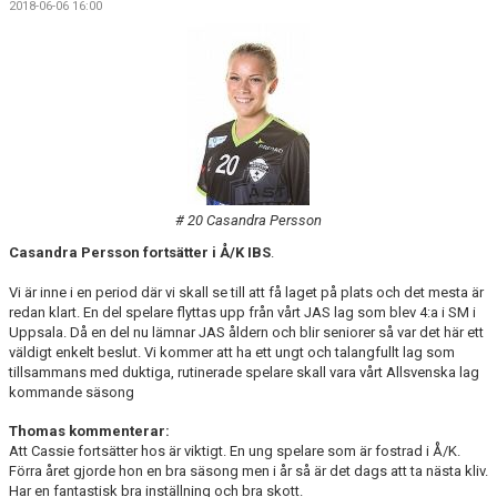
2018-06-06 16:00
DOKUMENT
KONTAKT
MATCHER
SERIETABELL
# 20 Casandra Persson
Casandra Persson fortsätter i Å/K IBS
.
Vi är inne i en period där vi skall se till att få laget på plats och det mesta är
redan klart. En del spelare flyttas upp från vårt JAS lag som blev 4:a i SM i
Uppsala. Då en del nu lämnar JAS åldern och blir seniorer så var det här ett
väldigt enkelt beslut. Vi kommer att ha ett ungt och talangfullt lag som
tillsammans med duktiga, rutinerade spelare skall vara vårt Allsvenska lag
kommande säsong
Thomas kommenterar:
Att Cassie fortsätter hos är viktigt. En ung spelare som är fostrad i Å/K.
Förra året gjorde hon en bra säsong men i år så är det dags att ta nästa kliv.
Har en fantastisk bra inställning och bra skott.