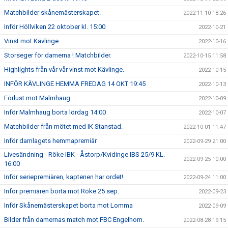
Matchbilder skånemästerskapet.
2022-11-10 18:26
Inför Höllviken 22 oktober kl. 15:00
2022-10-21
Vinst mot Kävlinge
2022-10-16
Storseger för damerna ! Matchbilder.
2022-10-15 11:58
Highlights från vår vår vinst mot Kävlinge.
2022-10-15
INFÖR KÄVLINGE HEMMA FREDAG 14 OKT 19:45
2022-10-13
Förlust mot Malmhaug
2022-10-09
Inför Malmhaug borta lördag 14:00
2022-10-07
Matchbilder från mötet med IK Stanstad.
2022-10-01 11:47
Inför damlagets hemmapremiär
2022-09-29 21:00
Livesändning - Röke IBK - Åstorp/Kvidinge IBS 25/9 KL.
2022-09-25 10:00
16:00
Inför seriepremiären, kaptenen har ordet!
2022-09-24 11:00
Inför premiären borta mot Röke 25 sep.
2022-09-23
Inför Skånemästerskapet borta mot Lomma
2022-09-09
Bilder från damernas match mot FBC Engelhom.
2022-08-28 19:15