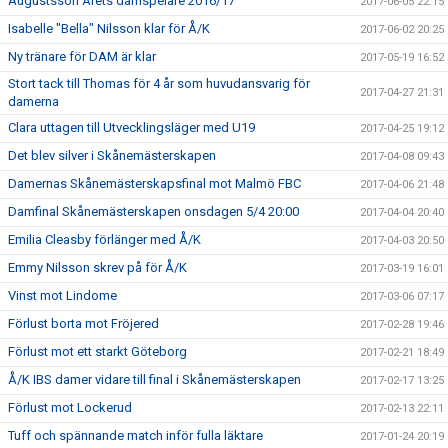
Augustsson Årets damspelare 2016/17
2017-06-05 22:15
Isabelle "Bella" Nilsson klar för Å/K
2017-06-02 20:25
Ny tränare för DAM är klar
2017-05-19 16:52
Stort tack till Thomas för 4 år som huvudansvarig för
2017-04-27 21:31
damerna
Clara uttagen till Utvecklingsläger med U19
2017-04-25 19:12
Det blev silver i Skånemästerskapen
2017-04-08 09:43
Damernas Skånemästerskapsfinal mot Malmö FBC
2017-04-06 21:48
Damfinal Skånemästerskapen onsdagen 5/4 20:00
2017-04-04 20:40
Emilia Cleasby förlänger med Å/K
2017-04-03 20:50
Emmy Nilsson skrev på för Å/K
2017-03-19 16:01
Vinst mot Lindome
2017-03-06 07:17
Förlust borta mot Fröjered
2017-02-28 19:46
Förlust mot ett starkt Göteborg
2017-02-21 18:49
Å/K IBS damer vidare till final i Skånemästerskapen
2017-02-17 13:25
Förlust mot Lockerud
2017-02-13 22:11
Tuff och spännande match inför fulla läktare
2017-01-24 20:19