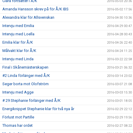
Clara fortsätter i Å/K
2016-05-03 20:36
Amanda Hansson skrev på för Å/K IBS
2016-05-02 17:56
Alexandra klar för Allsvenskan
2016-04-30 10:36
Intervju med Emilia
2016-04-29 00:47
Intervju med Loella
2016-04-28 00:43
Emilia klar för Å/K
2016-04-26 22:40
Målvakt klar för Å/K
2016-04-24 11:25
Intervju med Linda
2016-03-22 22:58
Final i Skånemästerskapen
2016-03-21 06:32
#2 Linda förlänger med Å/K
2016-03-14 23:02
Seger borta mot Olofström
2016-03-07 21:08
Intervju med Agge
2016-03-03 15:30
# 29 Stephanie förlänger med Å/K
2016-03-01 18:05
Energiknippet Stephanie klar för två nya år
2016-02-29 22:12
Förlust mot Partille
2016-02-29 19:56
Thomas har ordet
2016-02-27 08:22