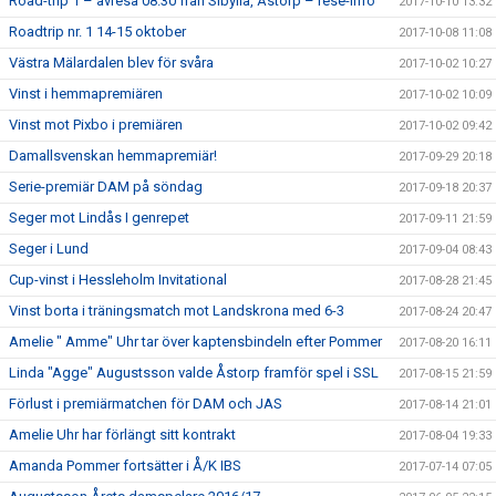
Road-trip 1 – avresa 08.30 från Sibylla, Åstorp – rese-info
2017-10-10 13:32
Roadtrip nr. 1 14-15 oktober
2017-10-08 11:08
Västra Mälardalen blev för svåra
2017-10-02 10:27
Vinst i hemmapremiären
2017-10-02 10:09
Vinst mot Pixbo i premiären
2017-10-02 09:42
Damallsvenskan hemmapremiär!
2017-09-29 20:18
Serie-premiär DAM på söndag
2017-09-18 20:37
Seger mot Lindås I genrepet
2017-09-11 21:59
Seger i Lund
2017-09-04 08:43
Cup-vinst i Hessleholm Invitational
2017-08-28 21:45
Vinst borta i träningsmatch mot Landskrona med 6-3
2017-08-24 20:47
Amelie " Amme" Uhr tar över kaptensbindeln efter Pommer
2017-08-20 16:11
Linda "Agge" Augustsson valde Åstorp framför spel i SSL
2017-08-15 21:59
Förlust i premiärmatchen för DAM och JAS
2017-08-14 21:01
Amelie Uhr har förlängt sitt kontrakt
2017-08-04 19:33
Amanda Pommer fortsätter i Å/K IBS
2017-07-14 07:05