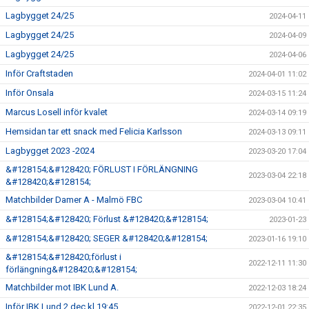
Lagbygget 24/25
2024-04-11
Lagbygget 24/25
2024-04-09
Lagbygget 24/25
2024-04-06
Inför Craftstaden
2024-04-01 11:02
Inför Onsala
2024-03-15 11:24
Marcus Losell inför kvalet
2024-03-14 09:19
Hemsidan tar ett snack med Felicia Karlsson
2024-03-13 09:11
Lagbygget 2023 -2024
2023-03-20 17:04
&#128154;&#128420; FÖRLUST I FÖRLÄNGNING
2023-03-04 22:18
&#128420;&#128154;
Matchbilder Damer A - Malmö FBC
2023-03-04 10:41
&#128154;&#128420; Förlust &#128420;&#128154;
2023-01-23
&#128154;&#128420; SEGER &#128420;&#128154;
2023-01-16 19:10
&#128154;&#128420;förlust i
2022-12-11 11:30
förlängning&#128420;&#128154;
Matchbilder mot IBK Lund A.
2022-12-03 18:24
Inför IBK Lund 2 dec kl 19:45
2022-12-01 22:35