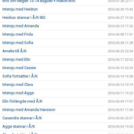
Info om helgen 13-14 augusti + match-info
2016-07-28 22:17
Intervju med Heidrun
2016-06-30 19:42
Heidrun stannar i Å/K IBS
2016-06-27 19:20
Intervju med Amanda
2016-06-10 17:56
Intervju med Frida
2016-06-08 17:41
Intervju med Sofia
2016-05-28 11:28
Amelie till Å/K
2016-05-25 22:54
Intervju med Elin
2016-05-17 20:52
Intervju med Cassie
2016-05-15 20:59
Sofia fortsätter i Å/K
2016-05-14 14:58
Intervju med Clara
2016-05-13 19:19
Intervju med Agge
2016-05-11 15:23
Elin förlängde med Å/K
2016-05-09 17:07
Intervju med Amanda Hansson
2016-05-07 17:00
Casandra stannar i Å/K
2016-05-06 20:57
Agge stannar i Å/K
2016-05-04 19:55