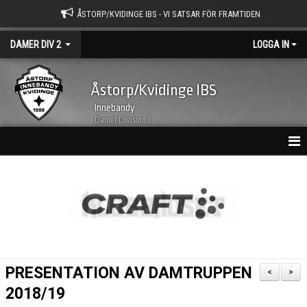
ÅSTORP/KVIDINGE IBS - VI SATSAR FÖR FRAMTIDEN
DAMER DIV 2
LOGGA IN
Åstorp/Kvidinge IBS
Innebandy
Damer Division 2
HEM
NYHETSARKIV
KALENDER
TRUPPEN
PRESENTATION AV DAMTRUPPEN
<
>
BILDGALLERI
2018/19