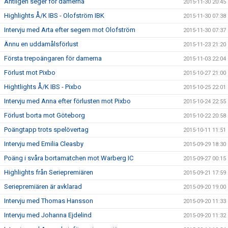
Äntligen seger för damerna
2015-11-30 20:45
Highlights Å/K IBS - Olofström IBK
2015-11-30 07:38
Intervju med Arta efter segern mot Olofström
2015-11-30 07:37
Ännu en uddamålsförlust
2015-11-23 21:20
Första trepoängaren för damerna
2015-11-03 22:04
Förlust mot Pixbo
2015-10-27 21:00
Hightlights Å/K IBS - Pixbo
2015-10-25 22:01
Intervju med Anna efter förlusten mot Pixbo
2015-10-24 22:55
Förlust borta mot Göteborg
2015-10-22 20:58
Poängtapp trots spelövertag
2015-10-11 11:51
Intervju med Emilia Cleasby
2015-09-29 18:30
Poäng i svåra bortamatchen mot Warberg IC
2015-09-27 00:15
Highlights från Seriepremiären
2015-09-21 17:59
Seriepremiären är avklarad
2015-09-20 19:00
Intervju med Thomas Hansson
2015-09-20 11:33
Intervju med Johanna Ejdelind
2015-09-20 11:32