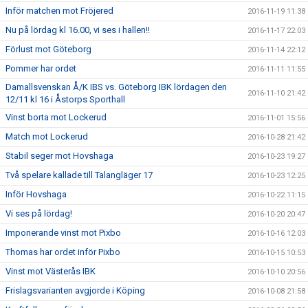
Inför matchen mot Fröjered
2016-11-19 11:38
Nu på lördag kl 16.00, vi ses i hallen!!
2016-11-17 22:03
Förlust mot Göteborg
2016-11-14 22:12
Pommer har ordet
2016-11-11 11:55
Damallsvenskan Å/K IBS vs. Göteborg IBK lördagen den
2016-11-10 21:42
12/11 kl 16 i Åstorps Sporthall
Vinst borta mot Lockerud
2016-11-01 15:56
Match mot Lockerud
2016-10-28 21:42
Stabil seger mot Hovshaga
2016-10-23 19:27
Två spelare kallade till Talangläger 17
2016-10-23 12:25
Inför Hovshaga
2016-10-22 11:15
Vi ses på lördag!
2016-10-20 20:47
Imponerande vinst mot Pixbo
2016-10-16 12:03
Thomas har ordet inför Pixbo
2016-10-15 10:53
Vinst mot Västerås IBK
2016-10-10 20:56
Frislagsvarianten avgjorde i Köping
2016-10-08 21:58