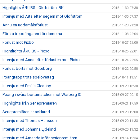
Highlights Å/K IBS - Olofström IBK
2015-11-30 07:38
Intervju med Arta efter segern mot Olofström
2015-11-30 07:37
Ännu en uddamålsförlust
2015-11-23 21:20
Första trepoängaren för damerna
2015-11-03 22:04
Förlust mot Pixbo
2015-10-27 21:00
Hightlights Å/K IBS - Pixbo
2015-10-25 22:01
Intervju med Anna efter förlusten mot Pixbo
2015-10-24 22:55
Förlust borta mot Göteborg
2015-10-22 20:58
Poängtapp trots spelövertag
2015-10-11 11:51
Intervju med Emilia Cleasby
2015-09-29 18:30
Poäng i svåra bortamatchen mot Warberg IC
2015-09-27 00:15
Highlights från Seriepremiären
2015-09-21 17:59
Seriepremiären är avklarad
2015-09-20 19:00
Intervju med Thomas Hansson
2015-09-20 11:33
Intervju med Johanna Ejdelind
2015-09-20 11:32
Intervju med Amanda inför seriepremiären
2015-09-14 19:34