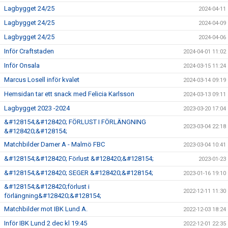
Lagbygget 24/25
2024-04-11
Lagbygget 24/25
2024-04-09
Lagbygget 24/25
2024-04-06
Inför Craftstaden
2024-04-01 11:02
Inför Onsala
2024-03-15 11:24
Marcus Losell inför kvalet
2024-03-14 09:19
Hemsidan tar ett snack med Felicia Karlsson
2024-03-13 09:11
Lagbygget 2023 -2024
2023-03-20 17:04
&#128154;&#128420; FÖRLUST I FÖRLÄNGNING
2023-03-04 22:18
&#128420;&#128154;
Matchbilder Damer A - Malmö FBC
2023-03-04 10:41
&#128154;&#128420; Förlust &#128420;&#128154;
2023-01-23
&#128154;&#128420; SEGER &#128420;&#128154;
2023-01-16 19:10
&#128154;&#128420;förlust i
2022-12-11 11:30
förlängning&#128420;&#128154;
Matchbilder mot IBK Lund A.
2022-12-03 18:24
Inför IBK Lund 2 dec kl 19:45
2022-12-01 22:35