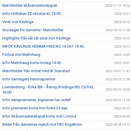
Matchbilder skånemästerskapet.
2022-11-10 18:26
Inför Höllviken 22 oktober kl. 15:00
2022-10-21
Vinst mot Kävlinge
2022-10-16
Storseger för damerna ! Matchbilder.
2022-10-15 11:58
Highlights från vår vår vinst mot Kävlinge.
2022-10-15
INFÖR KÄVLINGE HEMMA FREDAG 14 OKT 19:45
2022-10-13
Förlust mot Malmhaug
2022-10-09
Inför Malmhaug borta lördag 14:00
2022-10-07
Matchbilder från mötet med IK Stanstad.
2022-10-01 11:47
Inför damlagets hemmapremiär
2022-09-29 21:00
Livesändning - Röke IBK - Åstorp/Kvidinge IBS 25/9 KL.
2022-09-25 10:00
16:00
Inför seriepremiären, kaptenen har ordet!
2022-09-24 11:00
Inför premiären borta mot Röke 25 sep.
2022-09-23
Inför Skånemästerskapet borta mot Lomma
2022-09-09
Bilder från damernas match mot FBC Engelhom.
2022-08-28 19:15