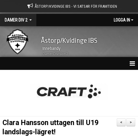
ÅSTORP/KVIDINGE IBS - VI SATSAR FÖR FRAMTIDEN
DAMER DIV 2
LOGGA IN
Åstorp/Kvidinge IBS
Innebandy
Damer Division 2
HEM
NYHETSARKIV
KALENDER
TRUPPEN
Clara Hansson uttagen till U19
<
>
BILDGALLERI
landslags-lägret!