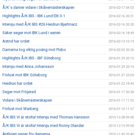
Å/K´s damer vidare i Skånemästerskapen
2016-02-17 04:53
Highlights Å/K IBS - IBK Lund Elit 3-1
2016-02-16 20:21
Intervju med Å/K IBS #26 Heidrun Bjartmarz
2016-02-16 20:20
Säker seger mot IBK Lund i serien
2016-02-16 18:49
Astrid har ordet
2016-02-13 10:19
Damerna tog viktig poäng mot Pixbo
2016-02-02 20:26
Highlights Å/K IBS - IBF Göteborg
2016-01-29 20:15
Intervju med Anna Johansson
2016-01-29 20:14
Förlust mot IBK Göteborg
2016-01-27 23:09
Heidrun har ordet
2016-01-22 18:44
Seger mot Fröjered
2016-01-17 20:30
Vidare i Skånemästerskapen
2016-01-17 11:55
Förlust mot Warberg
2016-01-10 11:57
Å/K IBS Vi är stolta! Intervju med Thomas Hansson
2015-12-28 09:00
Å/K IBS Vi är stolta! Intervju med Ronny Olander
2015-12-19 09:00
Äntligen seger för damerna
2015-11-30 20:45