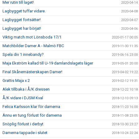
Mer rutin till laget!
2020-04-14
Lagbygget tuffar vidare.
2020-04-08
Lagbygget fortsätter!
2020-04-07
Lagbygget har börjat!
2020-04-06
Viktig match mot Lönsboda 17/1
2020-01-17 00:05
Matchbilder Damer A - Malmö FBC
2019-11-30 11:35
Spela div 1 innebandy?
2019-06-16 23:00
Maja Ekström kallad till U-19 damlandslagets läger
2019-05-01 20:00
Final Skånemästerskapen Damer!
2019-04-02 19:22
Grattis Maja x 2
2019-02-12 19:31
Alek tillbaka i Å/K dressen
2018-12-22 10:18
Å/K vidare i DJSM Kval
2018-12-10 09:13
Felica Karlsson klar för damerna
2018-11-23 16:00
Ännu en tung förlust för damerna
2018-11-08 23:05
Snöplig förlust i derbyt
2018-10-30 23:27
Damerna tappade i slutet
2018-10-24 22:24