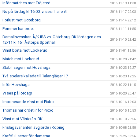
Inför matchen mot Fröjered
2016-11-19 11:38
Nu på lördag kl 16.00, vi ses i hallen!!
2016-11-17 22:03
Förlust mot Göteborg
2016-11-14 22:12
Pommer har ordet
2016-11-11 11:55
Damallsvenskan Å/K IBS vs. Göteborg IBK lördagen den
2016-11-10 21:42
12/11 kl 16 i Åstorps Sporthall
Vinst borta mot Lockerud
2016-11-01 15:56
Match mot Lockerud
2016-10-28 21:42
Stabil seger mot Hovshaga
2016-10-23 19:27
Två spelare kallade till Talangläger 17
2016-10-23 12:25
Inför Hovshaga
2016-10-22 11:15
Vi ses på lördag!
2016-10-20 20:47
Imponerande vinst mot Pixbo
2016-10-16 12:03
Thomas har ordet inför Pixbo
2016-10-15 10:53
Vinst mot Västerås IBK
2016-10-10 20:56
Frislagsvarianten avgjorde i Köping
2016-10-08 21:58
Kraftfull seger för damerna
2016-09-26 09:56