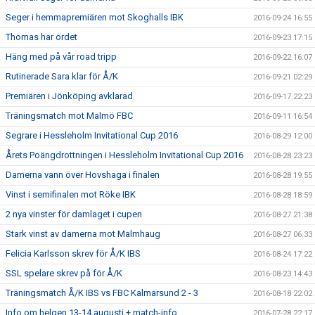
Seger i hemmapremiären mot Skoghalls IBK
2016-09-24 16:55
Thomas har ordet
2016-09-23 17:15
Häng med på vår road tripp
2016-09-22 16:07
Rutinerade Sara klar för Å/K
2016-09-21 02:29
Premiären i Jönköping avklarad
2016-09-17 22:23
Träningsmatch mot Malmö FBC
2016-09-11 16:54
Segrare i Hessleholm Invitational Cup 2016
2016-08-29 12:00
Årets Poängdrottningen i Hessleholm Invitational Cup 2016
2016-08-28 23:23
Damerna vann över Hovshaga i finalen
2016-08-28 19:55
Vinst i semifinalen mot Röke IBK
2016-08-28 18:59
2 nya vinster för damlaget i cupen
2016-08-27 21:38
Stark vinst av damerna mot Malmhaug
2016-08-27 06:33
Felicia Karlsson skrev för Å/K IBS
2016-08-24 17:22
SSL spelare skrev på för Å/K
2016-08-23 14:43
Träningsmatch Å/K IBS vs FBC Kalmarsund 2 - 3
2016-08-18 22:02
Info om helgen 13-14 augusti + match-info
2016-07-28 22:17