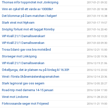
Thomas inför toppmötet mot Jönköping
2017-01-21 09:32
Vinn en cykel till ett värde av 10000kr!
2017-01-20 18:38
Det blommar på Dam-matchen i helgen!
2017-01-19 15:38
Stark vinst mot Nykvarn
2017-01-17 19:57
Snöplig förlust mot ett taggat Rönnby
2017-01-16 20:40
VIP-Kväll 21/1 Damallsvenskan!
2017-01-10 13:20
VIP-Kväll 21/1 Damallsvenskan
2017-01-03 09:30
Trosa Edanö gav oss bra motstånd
2016-12-21 15:00
Storseger mot Linköping
2016-12-20 19:36
VIP-Kväll 21/1 Damallsvenskan
2016-12-19 21:06
Örkelljunga, det är platsen nu på lördag kl 16.30!!
2016-12-15 23:02
Vinst i första Skånemästerskapsmatchen
2016-12-14 23:36
Stark lagmoral gav oss segern
2016-12-05 20:27
Road-trip med damerna 14-15 januari
2016-12-04 17:00
Vinst mot Lindome
2016-11-28 23:22
Förkrossande seger mot Fröjered
2016-11-21 19:00