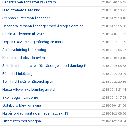
Ledarstaben fortsätter växa fram
2018-05-06 15:45
Huvudtränare DAM klar
2018-05-03 19:25
Stephanie Peterson förlänger!
2018-04-23 10:18
Casandra Persson förlänger med Åstorps damlag
2018-04-11 16:00
Loella Andersson till VM?
2018-04-07 11:52
Öppen DAM-träning måndag 26 mars
2018-03-18 11:09
Serieavslutning i Linköping
2018-03-13 06:27
Kalmarsund blev för svåra
2018-03-05 20:10
Sista hemmamatchen för säsongen med damlaget!
2018-02-28 05:53
Förlust i Linköping
2018-02-27 20:49
Semifinal i skånemästerskapen
2018-02-22 20:36
Nästa Allsvenska Damlagsmatch
2018-02-15 21:44
Skön seger i Lindome
2018-02-12 17:28
Göteborg blev för svåra
2018-02-04 21:06
Nu på lördag, nästa damlagsmatch kl 13
2018-01-26 08:06
Tuff match mot Skoghall
2018-01-22 18:04