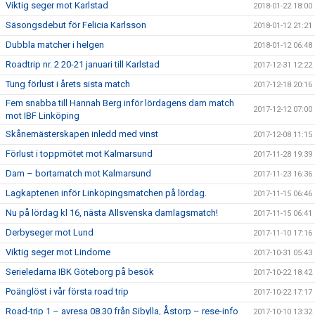
Viktig seger mot Karlstad
2018-01-22 18:00
Säsongsdebut för Felicia Karlsson
2018-01-12 21:21
Dubbla matcher i helgen
2018-01-12 06:48
Roadtrip nr. 2 20-21 januari till Karlstad
2017-12-31 12:22
Tung förlust i årets sista match
2017-12-18 20:16
Fem snabba till Hannah Berg inför lördagens dam match
2017-12-12 07:00
mot IBF Linköping
Skånemästerskapen inledd med vinst
2017-12-08 11:15
Förlust i toppmötet mot Kalmarsund
2017-11-28 19:39
Dam – bortamatch mot Kalmarsund
2017-11-23 16:36
Lagkaptenen inför Linköpingsmatchen på lördag.
2017-11-15 06:46
Nu på lördag kl 16, nästa Allsvenska damlagsmatch!
2017-11-15 06:41
Derbyseger mot Lund
2017-11-10 17:16
Viktig seger mot Lindome
2017-10-31 05:43
Serieledarna IBK Göteborg på besök
2017-10-22 18:42
Poänglöst i vår första road trip
2017-10-22 17:17
Road-trip 1 – avresa 08.30 från Sibylla, Åstorp – rese-info
2017-10-10 13:32