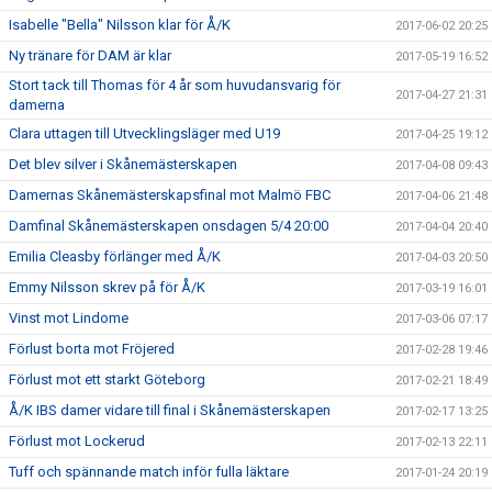
Isabelle "Bella" Nilsson klar för Å/K
2017-06-02 20:25
Ny tränare för DAM är klar
2017-05-19 16:52
Stort tack till Thomas för 4 år som huvudansvarig för
2017-04-27 21:31
damerna
Clara uttagen till Utvecklingsläger med U19
2017-04-25 19:12
Det blev silver i Skånemästerskapen
2017-04-08 09:43
Damernas Skånemästerskapsfinal mot Malmö FBC
2017-04-06 21:48
Damfinal Skånemästerskapen onsdagen 5/4 20:00
2017-04-04 20:40
Emilia Cleasby förlänger med Å/K
2017-04-03 20:50
Emmy Nilsson skrev på för Å/K
2017-03-19 16:01
Vinst mot Lindome
2017-03-06 07:17
Förlust borta mot Fröjered
2017-02-28 19:46
Förlust mot ett starkt Göteborg
2017-02-21 18:49
Å/K IBS damer vidare till final i Skånemästerskapen
2017-02-17 13:25
Förlust mot Lockerud
2017-02-13 22:11
Tuff och spännande match inför fulla läktare
2017-01-24 20:19