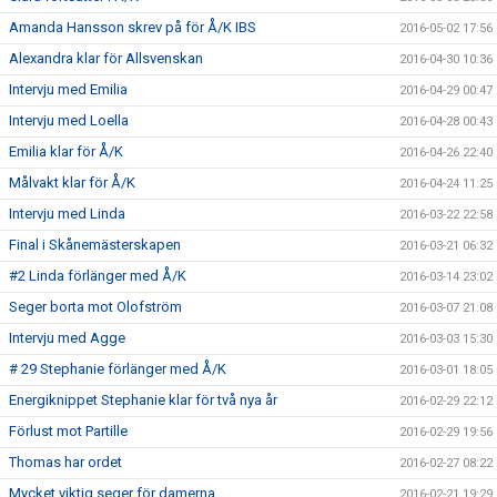
Amanda Hansson skrev på för Å/K IBS
2016-05-02 17:56
Alexandra klar för Allsvenskan
2016-04-30 10:36
Intervju med Emilia
2016-04-29 00:47
Intervju med Loella
2016-04-28 00:43
Emilia klar för Å/K
2016-04-26 22:40
Målvakt klar för Å/K
2016-04-24 11:25
Intervju med Linda
2016-03-22 22:58
Final i Skånemästerskapen
2016-03-21 06:32
#2 Linda förlänger med Å/K
2016-03-14 23:02
Seger borta mot Olofström
2016-03-07 21:08
Intervju med Agge
2016-03-03 15:30
# 29 Stephanie förlänger med Å/K
2016-03-01 18:05
Energiknippet Stephanie klar för två nya år
2016-02-29 22:12
Förlust mot Partille
2016-02-29 19:56
Thomas har ordet
2016-02-27 08:22
Mycket viktig seger för damerna
2016-02-21 19:29