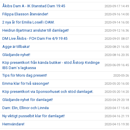
Åkibs Dam A - IK Stanstad Dam 19:45
2020-09-17 14:49
Filippa Eliasson återvänder!
2020-09-16 14:00
2 nya år för Emilia Losell i DAM.
2020-09-14 16:00
Heidrun Bjartmarz ansluter till damlaget!
2020-09-12 16:36
DM Live Åkibs - FCH Dam Fre 4/9 19:45
2020-09-01 08:07
Agge är tillbaka!
2020-08-21 16:00
Glädjande nyhet!
2020-08-16 20:35
Köp presentkort från kända butiker - stöd Åstorp Kvidinge
2020-06-09 16:45
IBS Dam´s lagkassa
Tips för Mors dag present!
2020-05-26
Emma klar för två säsonger!
2020-05-20 16:00
Köp presentkort via Sponsorhuset och stöd damlaget.
2020-05-20 14:20
Glädjande nyhet för damlaget!
2020-04-29 20:18
Dam: Elin, Ellinor och Linnéa
2020-04-17 15:45
Ny viktigt pusselbit klar för damlaget!
2020-04-16 21:19
Hemvändare!
2020-04-15 19:30