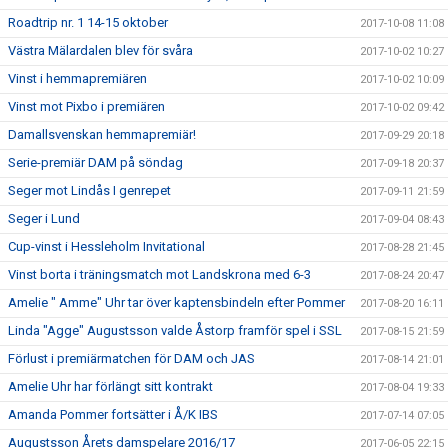
Roadtrip nr. 1 14-15 oktober
2017-10-08 11:08
Västra Mälardalen blev för svåra
2017-10-02 10:27
Vinst i hemmapremiären
2017-10-02 10:09
Vinst mot Pixbo i premiären
2017-10-02 09:42
Damallsvenskan hemmapremiär!
2017-09-29 20:18
Serie-premiär DAM på söndag
2017-09-18 20:37
Seger mot Lindås I genrepet
2017-09-11 21:59
Seger i Lund
2017-09-04 08:43
Cup-vinst i Hessleholm Invitational
2017-08-28 21:45
Vinst borta i träningsmatch mot Landskrona med 6-3
2017-08-24 20:47
Amelie " Amme" Uhr tar över kaptensbindeln efter Pommer
2017-08-20 16:11
Linda "Agge" Augustsson valde Åstorp framför spel i SSL
2017-08-15 21:59
Förlust i premiärmatchen för DAM och JAS
2017-08-14 21:01
Amelie Uhr har förlängt sitt kontrakt
2017-08-04 19:33
Amanda Pommer fortsätter i Å/K IBS
2017-07-14 07:05
Augustsson Årets damspelare 2016/17
2017-06-05 22:15