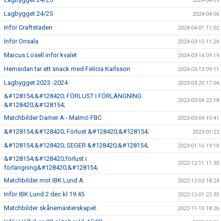
2024-04-09
Lagbygget 24/25
2024-04-06
Inför Craftstaden
2024-04-01 11:02
Inför Onsala
2024-03-15 11:24
Marcus Losell inför kvalet
2024-03-14 09:19
Hemsidan tar ett snack med Felicia Karlsson
2024-03-13 09:11
Lagbygget 2023 -2024
2023-03-20 17:04
&#128154;&#128420; FÖRLUST I FÖRLÄNGNING
2023-03-04 22:18
&#128420;&#128154;
Matchbilder Damer A - Malmö FBC
2023-03-04 10:41
&#128154;&#128420; Förlust &#128420;&#128154;
2023-01-23
&#128154;&#128420; SEGER &#128420;&#128154;
2023-01-16 19:10
&#128154;&#128420;förlust i
2022-12-11 11:30
förlängning&#128420;&#128154;
Matchbilder mot IBK Lund A.
2022-12-03 18:24
Inför IBK Lund 2 dec kl 19:45
2022-12-01 22:35
Matchbilder skånemästerskapet.
2022-11-10 18:26