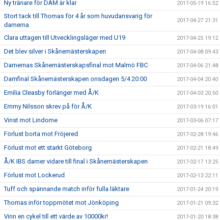
Ny tränare för DAM är klar
2017-05-19 16:52
Stort tack till Thomas för 4 år som huvudansvarig för
2017-04-27 21:31
damerna
Clara uttagen till Utvecklingsläger med U19
2017-04-25 19:12
Det blev silver i Skånemästerskapen
2017-04-08 09:43
Damernas Skånemästerskapsfinal mot Malmö FBC
2017-04-06 21:48
Damfinal Skånemästerskapen onsdagen 5/4 20:00
2017-04-04 20:40
Emilia Cleasby förlänger med Å/K
2017-04-03 20:50
Emmy Nilsson skrev på för Å/K
2017-03-19 16:01
Vinst mot Lindome
2017-03-06 07:17
Förlust borta mot Fröjered
2017-02-28 19:46
Förlust mot ett starkt Göteborg
2017-02-21 18:49
Å/K IBS damer vidare till final i Skånemästerskapen
2017-02-17 13:25
Förlust mot Lockerud
2017-02-13 22:11
Tuff och spännande match inför fulla läktare
2017-01-24 20:19
Thomas inför toppmötet mot Jönköping
2017-01-21 09:32
Vinn en cykel till ett värde av 10000kr!
2017-01-20 18:38