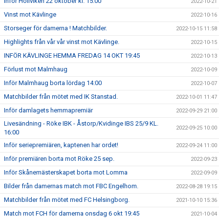
Inför Höllviken 22 oktober kl. 15:00
2022-10-21
Vinst mot Kävlinge
2022-10-16
Storseger för damerna ! Matchbilder.
2022-10-15 11:58
Highlights från vår vår vinst mot Kävlinge.
2022-10-15
INFÖR KÄVLINGE HEMMA FREDAG 14 OKT 19:45
2022-10-13
Förlust mot Malmhaug
2022-10-09
Inför Malmhaug borta lördag 14:00
2022-10-07
Matchbilder från mötet med IK Stanstad.
2022-10-01 11:47
Inför damlagets hemmapremiär
2022-09-29 21:00
Livesändning - Röke IBK - Åstorp/Kvidinge IBS 25/9 KL.
2022-09-25 10:00
16:00
Inför seriepremiären, kaptenen har ordet!
2022-09-24 11:00
Inför premiären borta mot Röke 25 sep.
2022-09-23
Inför Skånemästerskapet borta mot Lomma
2022-09-09
Bilder från damernas match mot FBC Engelhom.
2022-08-28 19:15
Matchbilder från mötet med FC Helsingborg.
2021-10-10 15:36
Match mot FCH för damerna onsdag 6 okt 19:45
2021-10-04