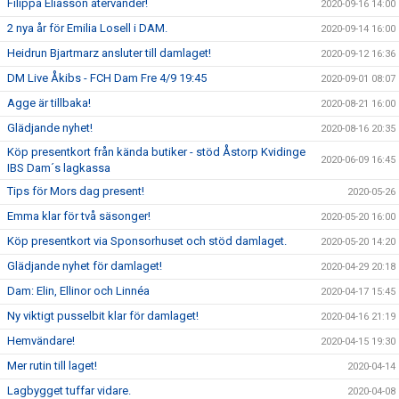
Filippa Eliasson återvänder!
2020-09-16 14:00
2 nya år för Emilia Losell i DAM.
2020-09-14 16:00
Heidrun Bjartmarz ansluter till damlaget!
2020-09-12 16:36
DM Live Åkibs - FCH Dam Fre 4/9 19:45
2020-09-01 08:07
Agge är tillbaka!
2020-08-21 16:00
Glädjande nyhet!
2020-08-16 20:35
Köp presentkort från kända butiker - stöd Åstorp Kvidinge
2020-06-09 16:45
IBS Dam´s lagkassa
Tips för Mors dag present!
2020-05-26
Emma klar för två säsonger!
2020-05-20 16:00
Köp presentkort via Sponsorhuset och stöd damlaget.
2020-05-20 14:20
Glädjande nyhet för damlaget!
2020-04-29 20:18
Dam: Elin, Ellinor och Linnéa
2020-04-17 15:45
Ny viktigt pusselbit klar för damlaget!
2020-04-16 21:19
Hemvändare!
2020-04-15 19:30
Mer rutin till laget!
2020-04-14
Lagbygget tuffar vidare.
2020-04-08