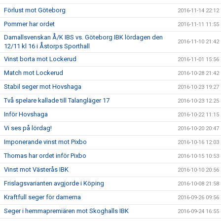
Förlust mot Göteborg
2016-11-14 22:12
Pommer har ordet
2016-11-11 11:55
Damallsvenskan Å/K IBS vs. Göteborg IBK lördagen den
2016-11-10 21:42
12/11 kl 16 i Åstorps Sporthall
Vinst borta mot Lockerud
2016-11-01 15:56
Match mot Lockerud
2016-10-28 21:42
Stabil seger mot Hovshaga
2016-10-23 19:27
Två spelare kallade till Talangläger 17
2016-10-23 12:25
Inför Hovshaga
2016-10-22 11:15
Vi ses på lördag!
2016-10-20 20:47
Imponerande vinst mot Pixbo
2016-10-16 12:03
Thomas har ordet inför Pixbo
2016-10-15 10:53
Vinst mot Västerås IBK
2016-10-10 20:56
Frislagsvarianten avgjorde i Köping
2016-10-08 21:58
Kraftfull seger för damerna
2016-09-26 09:56
Seger i hemmapremiären mot Skoghalls IBK
2016-09-24 16:55