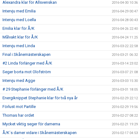
Alexandra klar för Allsvenskan
2016-04-30 10:36
Intervju med Emilia
2016-04-29 00:47
Intervju med Loella
2016-04-28 00:43
Emilia klar för Å/K
2016-04-26 22:40
Målvakt klar för Å/K
2016-04-24 11:25
Intervju med Linda
2016-03-22 22:58
Final i Skånemästerskapen
2016-03-21 06:32
#2 Linda förlänger med Å/K
2016-03-14 23:02
Seger borta mot Olofström
2016-03-07 21:08
Intervju med Agge
2016-03-03 15:30
# 29 Stephanie förlänger med Å/K
2016-03-01 18:05
Energiknippet Stephanie klar för två nya år
2016-02-29 22:12
Förlust mot Partille
2016-02-29 19:56
Thomas har ordet
2016-02-27 08:22
Mycket viktig seger för damerna
2016-02-21 19:29
Å/K´s damer vidare i Skånemästerskapen
2016-02-17 04:53