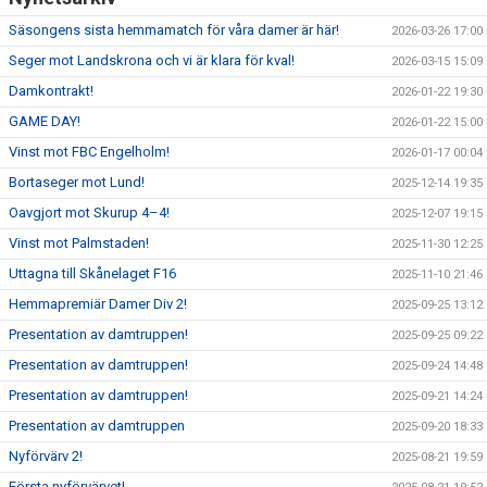
Säsongens sista hemmamatch för våra damer är här!
2026-03-26 17:00
Seger mot Landskrona och vi är klara för kval!
2026-03-15 15:09
Damkontrakt!
2026-01-22 19:30
GAME DAY!
2026-01-22 15:00
Vinst mot FBC Engelholm!
2026-01-17 00:04
Bortaseger mot Lund!
2025-12-14 19:35
Oavgjort mot Skurup 4–4!
2025-12-07 19:15
Vinst mot Palmstaden!
2025-11-30 12:25
Uttagna till Skånelaget F16
2025-11-10 21:46
Hemmapremiär Damer Div 2!
2025-09-25 13:12
Presentation av damtruppen!
2025-09-25 09:22
Presentation av damtruppen!
2025-09-24 14:48
Presentation av damtruppen!
2025-09-21 14:24
Presentation av damtruppen
2025-09-20 18:33
Nyförvärv 2!
2025-08-21 19:59
Första nyförvärvet!