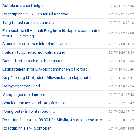
Dubbla matcher i helgen
2018-01-12 06:48
Roadtrip nr. 2 20-21 januari till Karlstad
2017-12-31 12:22
Tung förlust i årets sista match
2017-12-18 20:16
Fem snabba till Hannah Berg inför lördagens dam match
2017-12-12 07:00
mot IBF Linköping
Skånemästerskapen inledd med vinst
2017-12-08 11:15
Förlust i toppmötet mot Kalmarsund
2017-11-28 19:39
Dam – bortamatch mot Kalmarsund
2017-11-23 16:36
Lagkaptenen inför Linköpingsmatchen på lördag.
2017-11-15 06:46
Nu på lördag kl 16, nästa Allsvenska damlagsmatch!
2017-11-15 06:41
Derbyseger mot Lund
2017-11-10 17:16
Viktig seger mot Lindome
2017-10-31 05:43
Serieledarna IBK Göteborg på besök
2017-10-22 18:42
Poänglöst i vår första road trip
2017-10-22 17:17
Road-trip 1 – avresa 08.30 från Sibylla, Åstorp – rese-info
2017-10-10 13:32
Roadtrip nr. 1 14-15 oktober
2017-10-08 11:08