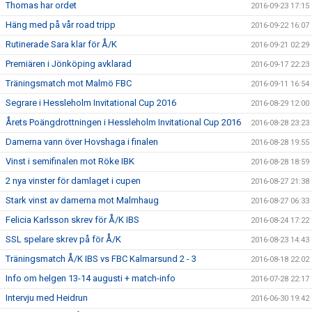
Thomas har ordet
2016-09-23 17:15
Häng med på vår road tripp
2016-09-22 16:07
Rutinerade Sara klar för Å/K
2016-09-21 02:29
Premiären i Jönköping avklarad
2016-09-17 22:23
Träningsmatch mot Malmö FBC
2016-09-11 16:54
Segrare i Hessleholm Invitational Cup 2016
2016-08-29 12:00
Årets Poängdrottningen i Hessleholm Invitational Cup 2016
2016-08-28 23:23
Damerna vann över Hovshaga i finalen
2016-08-28 19:55
Vinst i semifinalen mot Röke IBK
2016-08-28 18:59
2 nya vinster för damlaget i cupen
2016-08-27 21:38
Stark vinst av damerna mot Malmhaug
2016-08-27 06:33
Felicia Karlsson skrev för Å/K IBS
2016-08-24 17:22
SSL spelare skrev på för Å/K
2016-08-23 14:43
Träningsmatch Å/K IBS vs FBC Kalmarsund 2 - 3
2016-08-18 22:02
Info om helgen 13-14 augusti + match-info
2016-07-28 22:17
Intervju med Heidrun
2016-06-30 19:42