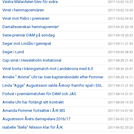
Västra Mälardalen blev för svåra
2017-10-02 10:27
Vinst i hemmapremiären
2017-10-02 10:09
Vinst mot Pixbo i premiären
2017-10-02 09:42
Damallsvenskan hemmapremiär!
2017-09-29 20:18
Serie-premiär DAM på söndag
2017-09-18 20:37
Seger mot Lindås I genrepet
2017-09-11 21:59
Seger i Lund
2017-09-04 08:43
Cup-vinst i Hessleholm Invitational
2017-08-28 21:45
Vinst borta i träningsmatch mot Landskrona med 6-3
2017-08-24 20:47
Amelie " Amme" Uhr tar över kaptensbindeln efter Pommer
2017-08-20 16:11
Linda "Agge" Augustsson valde Åstorp framför spel i SSL
2017-08-15 21:59
Förlust i premiärmatchen för DAM och JAS
2017-08-14 21:01
Amelie Uhr har förlängt sitt kontrakt
2017-08-04 19:33
Amanda Pommer fortsätter i Å/K IBS
2017-07-14 07:05
Augustsson Årets damspelare 2016/17
2017-06-05 22:15
Isabelle "Bella" Nilsson klar för Å/K
2017-06-02 20:25