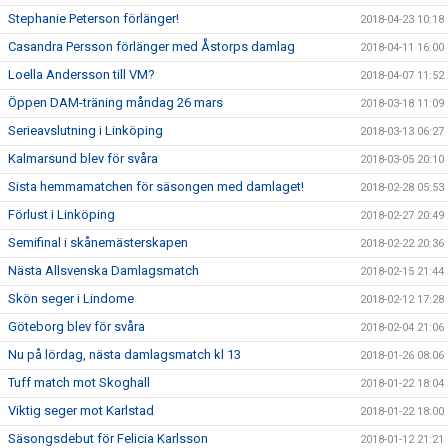
Stephanie Peterson förlänger!
2018-04-23 10:18
Casandra Persson förlänger med Åstorps damlag
2018-04-11 16:00
Loella Andersson till VM?
2018-04-07 11:52
Öppen DAM-träning måndag 26 mars
2018-03-18 11:09
Serieavslutning i Linköping
2018-03-13 06:27
Kalmarsund blev för svåra
2018-03-05 20:10
Sista hemmamatchen för säsongen med damlaget!
2018-02-28 05:53
Förlust i Linköping
2018-02-27 20:49
Semifinal i skånemästerskapen
2018-02-22 20:36
Nästa Allsvenska Damlagsmatch
2018-02-15 21:44
Skön seger i Lindome
2018-02-12 17:28
Göteborg blev för svåra
2018-02-04 21:06
Nu på lördag, nästa damlagsmatch kl 13
2018-01-26 08:06
Tuff match mot Skoghall
2018-01-22 18:04
Viktig seger mot Karlstad
2018-01-22 18:00
Säsongsdebut för Felicia Karlsson
2018-01-12 21:21