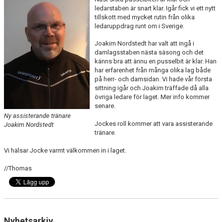
DOKUMENT
ledarstaben är snart klar. Igår fick vi ett nytt
tillskott med mycket rutin från olika
ledaruppdrag runt om i Sverige.
KONTAKT
Joakim Nordstedt har valt att ingå i
MATCHER
damlagsstaben nästa säsong och det
känns bra att ännu en pusselbit är klar. Han
SERIETABELL
har erfarenhet från många olika lag både
på herr- och damsidan. Vi hade vår första
sittning igår och Joakim träffade då alla
övriga ledare för laget. Mer info kommer
senare.
Ny assisterande tränare
Jockes roll kommer att vara assisterande
Joakim Nordstedt
tränare.
Vi hälsar Jocke varmt välkommen in i laget.
//Thomas
Nyhetsarkiv