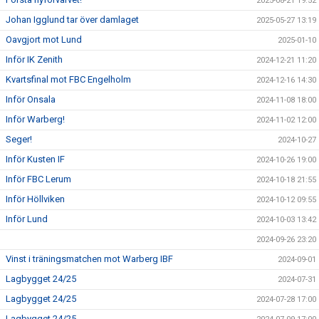
2025-08-21 19:52
Johan Igglund tar över damlaget
2025-05-27 13:19
Oavgjort mot Lund
2025-01-10
Inför IK Zenith
2024-12-21 11:20
Kvartsfinal mot FBC Engelholm
2024-12-16 14:30
Inför Onsala
2024-11-08 18:00
Inför Warberg!
2024-11-02 12:00
Seger!
2024-10-27
Inför Kusten IF
2024-10-26 19:00
Inför FBC Lerum
2024-10-18 21:55
Inför Höllviken
2024-10-12 09:55
Inför Lund
2024-10-03 13:42
2024-09-26 23:20
Vinst i träningsmatchen mot Warberg IBF
2024-09-01
Lagbygget 24/25
2024-07-31
Lagbygget 24/25
2024-07-28 17:00
Lagbygget 24/25