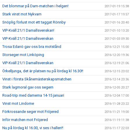
Det blommar på Dam-matchen i helgen!
2017-01-19 15:38
Stark vinst mot Nykvarn
2017-01-17 19:57
Snöplig förlust mot ett taggat Rönnby
2017-01-16 20:40
VIP-Kväll 21/1 Damallsvenskan!
2017-01-10 13:20
VIP-Kväll 21/1 Damallsvenskan
2017-01-03 09:30
Trosa Edanö gav oss bra motstånd
2016-12-21 15:00
Storseger mot Linköping
2016-12-20 19:36
VIP-Kväll 21/1 Damallsvenskan
2016-12-19 21:06
Örkelljunga, det är platsen nu på lördag kl 16.30!!
2016-12-15 23:02
Vinst i första Skånemästerskapsmatchen
2016-12-14 23:36
Stark lagmoral gav oss segern
2016-12-05 20:27
Road-trip med damerna 14-15 januari
2016-12-04 17:00
Vinst mot Lindome
2016-11-28 23:22
Förkrossande seger mot Fröjered
2016-11-21 19:00
Inför matchen mot Fröjered
2016-11-19 11:38
Nu på lördag kl 16.00, vi ses i hallen!!
2016-11-17 22:03