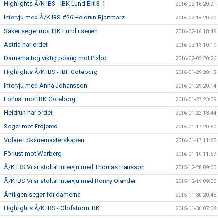
Highlights Å/K IBS - IBK Lund Elit 3-1
2016-02-16 20:21
Intervju med Å/K IBS #26 Heidrun Bjartmarz
2016-02-16 20:20
Säker seger mot IBK Lund i serien
2016-02-16 18:49
Astrid har ordet
2016-02-13 10:19
Damerna tog viktig poäng mot Pixbo
2016-02-02 20:26
Highlights Å/K IBS - IBF Göteborg
2016-01-29 20:15
Intervju med Anna Johansson
2016-01-29 20:14
Förlust mot IBK Göteborg
2016-01-27 23:09
Heidrun har ordet
2016-01-22 18:44
Seger mot Fröjered
2016-01-17 20:30
Vidare i Skånemästerskapen
2016-01-17 11:55
Förlust mot Warberg
2016-01-10 11:57
Å/K IBS Vi är stolta! Intervju med Thomas Hansson
2015-12-28 09:00
Å/K IBS Vi är stolta! Intervju med Ronny Olander
2015-12-19 09:00
Äntligen seger för damerna
2015-11-30 20:45
Highlights Å/K IBS - Olofström IBK
2015-11-30 07:38