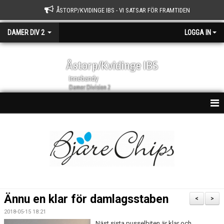
ÅSTORP/KVIDINGE IBS - VI SATSAR FÖR FRAMTIDEN
DAMER DIV 2
LOGGA IN
Åstorp/Kvidinge IBS
Innebandy
Damer Division 2
HEM
NYHETSARKIV
KALENDER
TRUPPEN
Ännu en klar för damlagsstaben
<
>
BILDGALLERI
2018-05-15 18:21
Näst sista pusselbiten är klar och