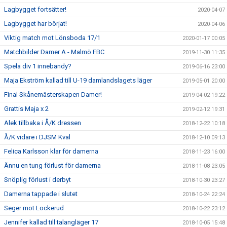
Lagbygget fortsätter!
2020-04-07
Lagbygget har börjat!
2020-04-06
Viktig match mot Lönsboda 17/1
2020-01-17 00:05
Matchbilder Damer A - Malmö FBC
2019-11-30 11:35
Spela div 1 innebandy?
2019-06-16 23:00
Maja Ekström kallad till U-19 damlandslagets läger
2019-05-01 20:00
Final Skånemästerskapen Damer!
2019-04-02 19:22
Grattis Maja x 2
2019-02-12 19:31
Alek tillbaka i Å/K dressen
2018-12-22 10:18
Å/K vidare i DJSM Kval
2018-12-10 09:13
Felica Karlsson klar för damerna
2018-11-23 16:00
Ännu en tung förlust för damerna
2018-11-08 23:05
Snöplig förlust i derbyt
2018-10-30 23:27
Damerna tappade i slutet
2018-10-24 22:24
Seger mot Lockerud
2018-10-22 23:12
Jennifer kallad till talangläger 17
2018-10-05 15:48