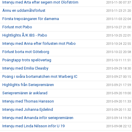
Intervju med Arta efter segern mot Olofström
2015-11-30 07:37
Ännu en uddamålsförlust
2015-11-23 21:20
Första trepoängaren för damerna
2015-11-03 22:04
Förlust mot Pixbo
2015-10-27 21:00
Hightlights Å/K IBS - Pixbo
2015-10-25 22:01
Intervju med Anna efter förlusten mot Pixbo
2015-10-24 22:55
Förlust borta mot Göteborg
2015-10-22 20:58
Poängtapp trots spelövertag
2015-10-11 11:51
Intervju med Emilia Cleasby
2015-09-29 18:30
Poäng i svåra bortamatchen mot Warberg IC
2015-09-27 00:15
Highlights från Seriepremiären
2015-09-21 17:59
Seriepremiären är avklarad
2015-09-20 19:00
Intervju med Thomas Hansson
2015-09-20 11:33
Intervju med Johanna Ejdelind
2015-09-20 11:32
Intervju med Amanda inför seriepremiären
2015-09-14 19:34
Intervju med Linda Nilsson inför U 19
2015-09-08 22:12