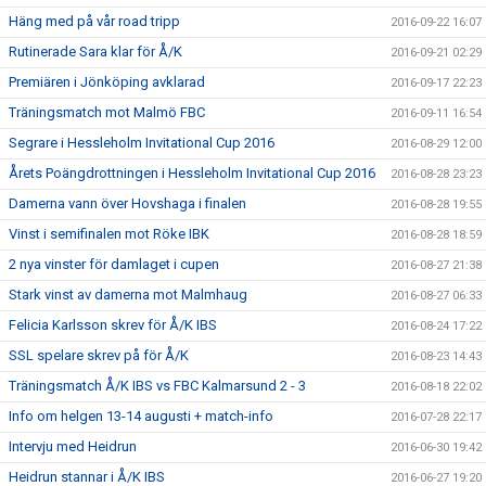
Häng med på vår road tripp
2016-09-22 16:07
Rutinerade Sara klar för Å/K
2016-09-21 02:29
Premiären i Jönköping avklarad
2016-09-17 22:23
Träningsmatch mot Malmö FBC
2016-09-11 16:54
Segrare i Hessleholm Invitational Cup 2016
2016-08-29 12:00
Årets Poängdrottningen i Hessleholm Invitational Cup 2016
2016-08-28 23:23
Damerna vann över Hovshaga i finalen
2016-08-28 19:55
Vinst i semifinalen mot Röke IBK
2016-08-28 18:59
2 nya vinster för damlaget i cupen
2016-08-27 21:38
Stark vinst av damerna mot Malmhaug
2016-08-27 06:33
Felicia Karlsson skrev för Å/K IBS
2016-08-24 17:22
SSL spelare skrev på för Å/K
2016-08-23 14:43
Träningsmatch Å/K IBS vs FBC Kalmarsund 2 - 3
2016-08-18 22:02
Info om helgen 13-14 augusti + match-info
2016-07-28 22:17
Intervju med Heidrun
2016-06-30 19:42
Heidrun stannar i Å/K IBS
2016-06-27 19:20