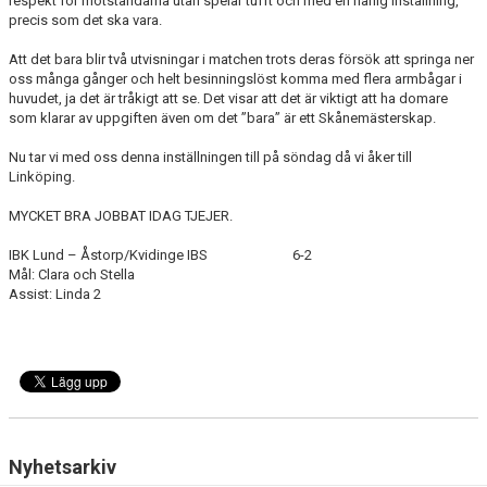
respekt för motståndarna utan spelar tufft och med en härlig inställning,
precis som det ska vara.
Att det bara blir två utvisningar i matchen trots deras försök att springa ner
oss många gånger och helt besinningslöst komma med flera armbågar i
huvudet, ja det är tråkigt att se. Det visar att det är viktigt att ha domare
som klarar av uppgiften även om det ”bara” är ett Skånemästerskap.
Nu tar vi med oss denna inställningen till på söndag då vi åker till
Linköping.
MYCKET BRA JOBBAT IDAG TJEJER.
IBK Lund – Åstorp/Kvidinge IBS 6-2
Mål: Clara och Stella
Assist: Linda 2​
Nyhetsarkiv