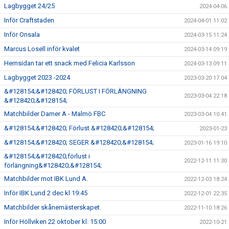
Lagbygget 24/25
2024-04-06
Inför Craftstaden
2024-04-01 11:02
Inför Onsala
2024-03-15 11:24
Marcus Losell inför kvalet
2024-03-14 09:19
Hemsidan tar ett snack med Felicia Karlsson
2024-03-13 09:11
Lagbygget 2023 -2024
2023-03-20 17:04
&#128154;&#128420; FÖRLUST I FÖRLÄNGNING
2023-03-04 22:18
&#128420;&#128154;
Matchbilder Damer A - Malmö FBC
2023-03-04 10:41
&#128154;&#128420; Förlust &#128420;&#128154;
2023-01-23
&#128154;&#128420; SEGER &#128420;&#128154;
2023-01-16 19:10
&#128154;&#128420;förlust i
2022-12-11 11:30
förlängning&#128420;&#128154;
Matchbilder mot IBK Lund A.
2022-12-03 18:24
Inför IBK Lund 2 dec kl 19:45
2022-12-01 22:35
Matchbilder skånemästerskapet.
2022-11-10 18:26
Inför Höllviken 22 oktober kl. 15:00
2022-10-21