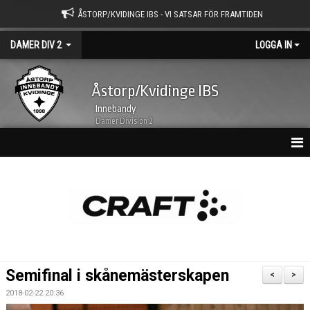
ÅSTORP/KVIDINGE IBS - VI SATSAR FÖR FRAMTIDEN
DAMER DIV 2
LOGGA IN
Åstorp/Kvidinge IBS
Innebandy
Damer Division 2
HEM
NYHETSARKIV
KALENDER
TRUPPEN
Semifinal i skånemästerskapen
<
>
BILDGALLERI
2018-02-22 20:36