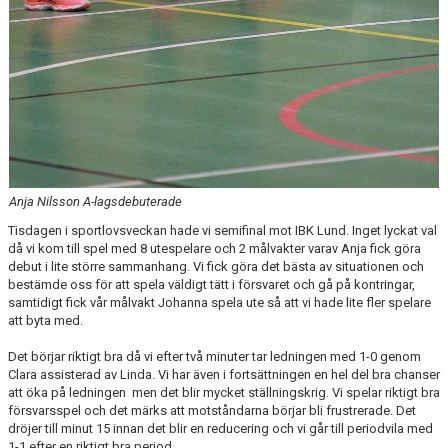
Anja Nilsson A-lagsdebuterade
Tisdagen i sportlovsveckan hade vi semifinal mot IBK Lund. Inget lyckat val
då vi kom till spel med 8 utespelare och 2 målvakter varav Anja fick göra
debut i lite större sammanhang. Vi fick göra det bästa av situationen och
bestämde oss för att spela väldigt tätt i försvaret och gå på kontringar,
samtidigt fick vår målvakt Johanna spela ute så att vi hade lite fler spelare
att byta med.
Det börjar riktigt bra då vi efter två minuter tar ledningen med 1-0 genom
Clara assisterad av Linda. Vi har även i fortsättningen en hel del bra chanser
att öka på ledningen men det blir mycket ställningskrig. Vi spelar riktigt bra
försvarsspel och det märks att motståndarna börjar bli frustrerade. Det
dröjer till minut 15 innan det blir en reducering och vi går till periodvila med
1-1 efter en riktigt bra period.