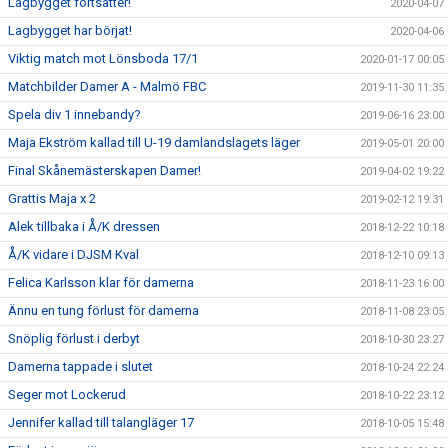
Lagbygget fortsätter!
2020-04-07
Lagbygget har börjat!
2020-04-06
Viktig match mot Lönsboda 17/1
2020-01-17 00:05
Matchbilder Damer A - Malmö FBC
2019-11-30 11:35
Spela div 1 innebandy?
2019-06-16 23:00
Maja Ekström kallad till U-19 damlandslagets läger
2019-05-01 20:00
Final Skånemästerskapen Damer!
2019-04-02 19:22
Grattis Maja x 2
2019-02-12 19:31
Alek tillbaka i Å/K dressen
2018-12-22 10:18
Å/K vidare i DJSM Kval
2018-12-10 09:13
Felica Karlsson klar för damerna
2018-11-23 16:00
Ännu en tung förlust för damerna
2018-11-08 23:05
Snöplig förlust i derbyt
2018-10-30 23:27
Damerna tappade i slutet
2018-10-24 22:24
Seger mot Lockerud
2018-10-22 23:12
Jennifer kallad till talangläger 17
2018-10-05 15:48