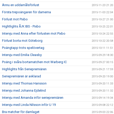
Ännu en uddamålsförlust
2015-11-23 21:20
Första trepoängaren för damerna
2015-11-03 22:04
Förlust mot Pixbo
2015-10-27 21:00
Hightlights Å/K IBS - Pixbo
2015-10-25 22:01
Intervju med Anna efter förlusten mot Pixbo
2015-10-24 22:55
Förlust borta mot Göteborg
2015-10-22 20:58
Poängtapp trots spelövertag
2015-10-11 11:51
Intervju med Emilia Cleasby
2015-09-29 18:30
Poäng i svåra bortamatchen mot Warberg IC
2015-09-27 00:15
Highlights från Seriepremiären
2015-09-21 17:59
Seriepremiären är avklarad
2015-09-20 19:00
Intervju med Thomas Hansson
2015-09-20 11:33
Intervju med Johanna Ejdelind
2015-09-20 11:32
Intervju med Amanda inför seriepremiären
2015-09-14 19:34
Intervju med Linda Nilsson inför U 19
2015-09-08 22:12
Bra matcher för damlaget
2015-09-03 22:06