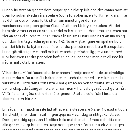
Lunds frustration gör att dom börjar spela riktigt fult och det känns som att
dom försöker skada våra spelare (dom försöker spela tufft men klarar inte
av det för det blir bara fult). Efter fem minuter gör dom en
vansinnesrusning och golvar Clara så att hon får bryta matchen. Att det
bara blir 2 minuter är en stor skandal och vi inser att domarna i matchen har
fått en för svår uppgift. Innan Clara får sin smäll har Lund haft en utvisning
och dom har tagit ledningen med 1-2. Nu är vi ytterligare en spelare kort
och det blir tuffa byten redan i den andra perioden med bara 8 utespelare.
Lund gör ytterligare ett mål och efter andra perioden ligger vi under med 1-
3. Vi har även i andra perioden haft en hel del chanser, men det vill inte bli
några mål trots bra lägen.
Vi kände att vi fortfarande hade chansen i tredje men vi hade tre olyckliga
minuter där vi får tre mål i baken och ett underläge med 1-6 vilket inte alls
var rättvist. Trots detta fortsatte vi vår gameplan och fortsatte att kämpa
och vi skapade återigen flera chanser men vi har väldigt svårt att göra mål.
Vi får i alla fall göra det sista målet genom Stella assist från Linda och
slutresultatet blir 2-6.
En sådan här match är inte lätt att spela, 9 utespelare (varav 1 debutant och
1 målvakt), men den inställningen tjejerna visar idag är riktigt kul att se.
Dom ger aldrig upp utan försöker hela matchen att kämpa och slita och
alla gör en riktigt bra match. Anja som spelar sin första match visar ingen