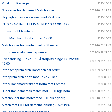
Vinst mot Kävlinge
2022-10-16
Storseger för damerna ! Matchbilder.
2022-10-15 11:58
Highlights från vår vår vinst mot Kävlinge.
2022-10-15
INFÖR KÄVLINGE HEMMA FREDAG 14 OKT 19:45
2022-10-13
Förlust mot Malmhaug
2022-10-09
Inför Malmhaug borta lördag 14:00
2022-10-07
Matchbilder från mötet med IK Stanstad.
2022-10-01 11:47
Inför damlagets hemmapremiär
2022-09-29 21:00
Livesändning - Röke IBK - Åstorp/Kvidinge IBS 25/9 KL.
2022-09-25 10:00
16:00
Inför seriepremiären, kaptenen har ordet!
2022-09-24 11:00
Inför premiären borta mot Röke 25 sep.
2022-09-23
Inför Skånemästerskapet borta mot Lomma
2022-09-09
Bilder från damernas match mot FBC Engelhom.
2022-08-28 19:15
Matchbilder från mötet med FC Helsingborg.
2021-10-10 15:36
Match mot FCH för damerna onsdag 6 okt 19:45
2021-10-04