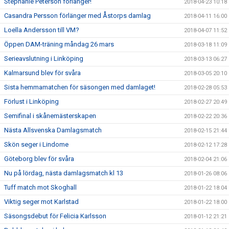
Stephanie Peterson förlänger!
2018-04-23 10:18
Casandra Persson förlänger med Åstorps damlag
2018-04-11 16:00
Loella Andersson till VM?
2018-04-07 11:52
Öppen DAM-träning måndag 26 mars
2018-03-18 11:09
Serieavslutning i Linköping
2018-03-13 06:27
Kalmarsund blev för svåra
2018-03-05 20:10
Sista hemmamatchen för säsongen med damlaget!
2018-02-28 05:53
Förlust i Linköping
2018-02-27 20:49
Semifinal i skånemästerskapen
2018-02-22 20:36
Nästa Allsvenska Damlagsmatch
2018-02-15 21:44
Skön seger i Lindome
2018-02-12 17:28
Göteborg blev för svåra
2018-02-04 21:06
Nu på lördag, nästa damlagsmatch kl 13
2018-01-26 08:06
Tuff match mot Skoghall
2018-01-22 18:04
Viktig seger mot Karlstad
2018-01-22 18:00
Säsongsdebut för Felicia Karlsson
2018-01-12 21:21