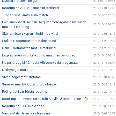
Dubbla matcher i helgen
2018-01-12 06:48
Roadtrip nr. 2 20-21 januari till Karlstad
2017-12-31 12:22
Tung förlust i årets sista match
2017-12-18 20:16
Fem snabba till Hannah Berg inför lördagens dam match
2017-12-12 07:00
mot IBF Linköping
Skånemästerskapen inledd med vinst
2017-12-08 11:15
Förlust i toppmötet mot Kalmarsund
2017-11-28 19:39
Dam – bortamatch mot Kalmarsund
2017-11-23 16:36
Lagkaptenen inför Linköpingsmatchen på lördag.
2017-11-15 06:46
Nu på lördag kl 16, nästa Allsvenska damlagsmatch!
2017-11-15 06:41
Derbyseger mot Lund
2017-11-10 17:16
Viktig seger mot Lindome
2017-10-31 05:43
Serieledarna IBK Göteborg på besök
2017-10-22 18:42
Poänglöst i vår första road trip
2017-10-22 17:17
Road-trip 1 – avresa 08.30 från Sibylla, Åstorp – rese-info
2017-10-10 13:32
Roadtrip nr. 1 14-15 oktober
2017-10-08 11:08
Västra Mälardalen blev för svåra
2017-10-02 10:27