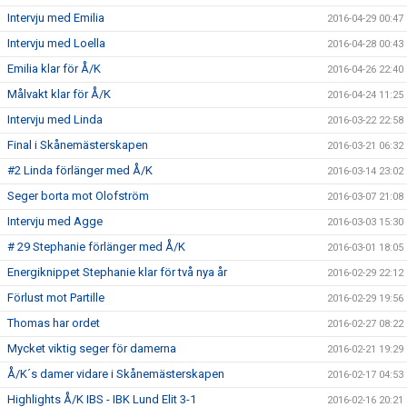
Intervju med Emilia
2016-04-29 00:47
Intervju med Loella
2016-04-28 00:43
Emilia klar för Å/K
2016-04-26 22:40
Målvakt klar för Å/K
2016-04-24 11:25
Intervju med Linda
2016-03-22 22:58
Final i Skånemästerskapen
2016-03-21 06:32
#2 Linda förlänger med Å/K
2016-03-14 23:02
Seger borta mot Olofström
2016-03-07 21:08
Intervju med Agge
2016-03-03 15:30
# 29 Stephanie förlänger med Å/K
2016-03-01 18:05
Energiknippet Stephanie klar för två nya år
2016-02-29 22:12
Förlust mot Partille
2016-02-29 19:56
Thomas har ordet
2016-02-27 08:22
Mycket viktig seger för damerna
2016-02-21 19:29
Å/K´s damer vidare i Skånemästerskapen
2016-02-17 04:53
Highlights Å/K IBS - IBK Lund Elit 3-1
2016-02-16 20:21