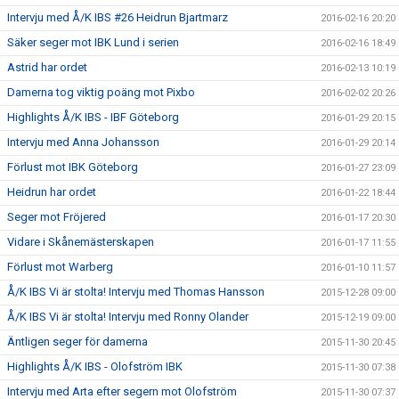
Intervju med Å/K IBS #26 Heidrun Bjartmarz
2016-02-16 20:20
Säker seger mot IBK Lund i serien
2016-02-16 18:49
Astrid har ordet
2016-02-13 10:19
Damerna tog viktig poäng mot Pixbo
2016-02-02 20:26
Highlights Å/K IBS - IBF Göteborg
2016-01-29 20:15
Intervju med Anna Johansson
2016-01-29 20:14
Förlust mot IBK Göteborg
2016-01-27 23:09
Heidrun har ordet
2016-01-22 18:44
Seger mot Fröjered
2016-01-17 20:30
Vidare i Skånemästerskapen
2016-01-17 11:55
Förlust mot Warberg
2016-01-10 11:57
Å/K IBS Vi är stolta! Intervju med Thomas Hansson
2015-12-28 09:00
Å/K IBS Vi är stolta! Intervju med Ronny Olander
2015-12-19 09:00
Äntligen seger för damerna
2015-11-30 20:45
Highlights Å/K IBS - Olofström IBK
2015-11-30 07:38
Intervju med Arta efter segern mot Olofström
2015-11-30 07:37