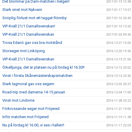
Det blommar på Dam-matchen i helgen!
2017-01-19 15:38
Stark vinst mot Nykvarn
2017-01-17 19:57
Snöplig förlust mot ett taggat Rönnby
2017-01-16 20:40
VIP-Kväll 21/1 Damallsvenskan!
2017-01-10 13:20
VIP-Kväll 21/1 Damallsvenskan
2017-01-03 09:30
Trosa Edanö gav oss bra motstånd
2016-12-21 15:00
Storseger mot Linköping
2016-12-20 19:36
VIP-Kväll 21/1 Damallsvenskan
2016-12-19 21:06
Örkelljunga, det är platsen nu på lördag kl 16.30!!
2016-12-15 23:02
Vinst i första Skånemästerskapsmatchen
2016-12-14 23:36
Stark lagmoral gav oss segern
2016-12-05 20:27
Road-trip med damerna 14-15 januari
2016-12-04 17:00
Vinst mot Lindome
2016-11-28 23:22
Förkrossande seger mot Fröjered
2016-11-21 19:00
Inför matchen mot Fröjered
2016-11-19 11:38
Nu på lördag kl 16.00, vi ses i hallen!!
2016-11-17 22:03