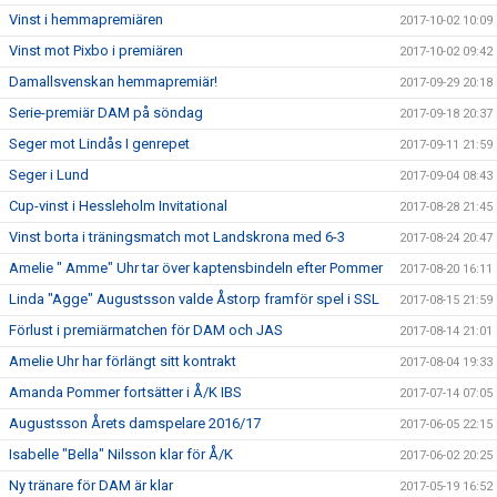
Vinst i hemmapremiären
2017-10-02 10:09
Vinst mot Pixbo i premiären
2017-10-02 09:42
Damallsvenskan hemmapremiär!
2017-09-29 20:18
Serie-premiär DAM på söndag
2017-09-18 20:37
Seger mot Lindås I genrepet
2017-09-11 21:59
Seger i Lund
2017-09-04 08:43
Cup-vinst i Hessleholm Invitational
2017-08-28 21:45
Vinst borta i träningsmatch mot Landskrona med 6-3
2017-08-24 20:47
Amelie " Amme" Uhr tar över kaptensbindeln efter Pommer
2017-08-20 16:11
Linda "Agge" Augustsson valde Åstorp framför spel i SSL
2017-08-15 21:59
Förlust i premiärmatchen för DAM och JAS
2017-08-14 21:01
Amelie Uhr har förlängt sitt kontrakt
2017-08-04 19:33
Amanda Pommer fortsätter i Å/K IBS
2017-07-14 07:05
Augustsson Årets damspelare 2016/17
2017-06-05 22:15
Isabelle "Bella" Nilsson klar för Å/K
2017-06-02 20:25
Ny tränare för DAM är klar
2017-05-19 16:52