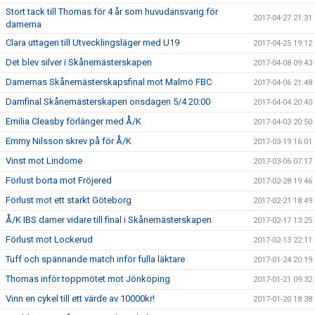
Stort tack till Thomas för 4 år som huvudansvarig för
2017-04-27 21:31
damerna
Clara uttagen till Utvecklingsläger med U19
2017-04-25 19:12
Det blev silver i Skånemästerskapen
2017-04-08 09:43
Damernas Skånemästerskapsfinal mot Malmö FBC
2017-04-06 21:48
Damfinal Skånemästerskapen onsdagen 5/4 20:00
2017-04-04 20:40
Emilia Cleasby förlänger med Å/K
2017-04-03 20:50
Emmy Nilsson skrev på för Å/K
2017-03-19 16:01
Vinst mot Lindome
2017-03-06 07:17
Förlust borta mot Fröjered
2017-02-28 19:46
Förlust mot ett starkt Göteborg
2017-02-21 18:49
Å/K IBS damer vidare till final i Skånemästerskapen
2017-02-17 13:25
Förlust mot Lockerud
2017-02-13 22:11
Tuff och spännande match inför fulla läktare
2017-01-24 20:19
Thomas inför toppmötet mot Jönköping
2017-01-21 09:32
Vinn en cykel till ett värde av 10000kr!
2017-01-20 18:38