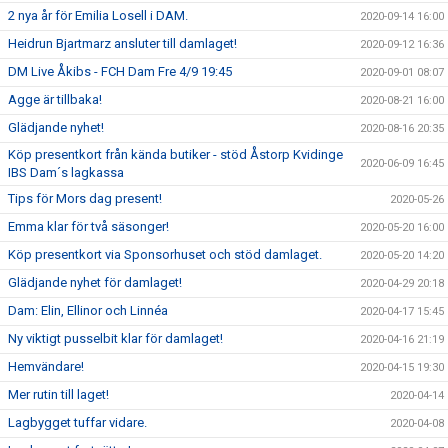
2 nya år för Emilia Losell i DAM.
2020-09-14 16:00
Heidrun Bjartmarz ansluter till damlaget!
2020-09-12 16:36
DM Live Åkibs - FCH Dam Fre 4/9 19:45
2020-09-01 08:07
Agge är tillbaka!
2020-08-21 16:00
Glädjande nyhet!
2020-08-16 20:35
Köp presentkort från kända butiker - stöd Åstorp Kvidinge
2020-06-09 16:45
IBS Dam´s lagkassa
Tips för Mors dag present!
2020-05-26
Emma klar för två säsonger!
2020-05-20 16:00
Köp presentkort via Sponsorhuset och stöd damlaget.
2020-05-20 14:20
Glädjande nyhet för damlaget!
2020-04-29 20:18
Dam: Elin, Ellinor och Linnéa
2020-04-17 15:45
Ny viktigt pusselbit klar för damlaget!
2020-04-16 21:19
Hemvändare!
2020-04-15 19:30
Mer rutin till laget!
2020-04-14
Lagbygget tuffar vidare.
2020-04-08