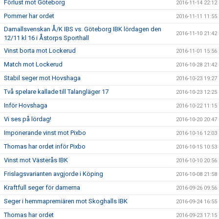
Förlust mot Göteborg
2016-11-14 22:12
Pommer har ordet
2016-11-11 11:55
Damallsvenskan Å/K IBS vs. Göteborg IBK lördagen den
2016-11-10 21:42
12/11 kl 16 i Åstorps Sporthall
Vinst borta mot Lockerud
2016-11-01 15:56
Match mot Lockerud
2016-10-28 21:42
Stabil seger mot Hovshaga
2016-10-23 19:27
Två spelare kallade till Talangläger 17
2016-10-23 12:25
Inför Hovshaga
2016-10-22 11:15
Vi ses på lördag!
2016-10-20 20:47
Imponerande vinst mot Pixbo
2016-10-16 12:03
Thomas har ordet inför Pixbo
2016-10-15 10:53
Vinst mot Västerås IBK
2016-10-10 20:56
Frislagsvarianten avgjorde i Köping
2016-10-08 21:58
Kraftfull seger för damerna
2016-09-26 09:56
Seger i hemmapremiären mot Skoghalls IBK
2016-09-24 16:55
Thomas har ordet
2016-09-23 17:15