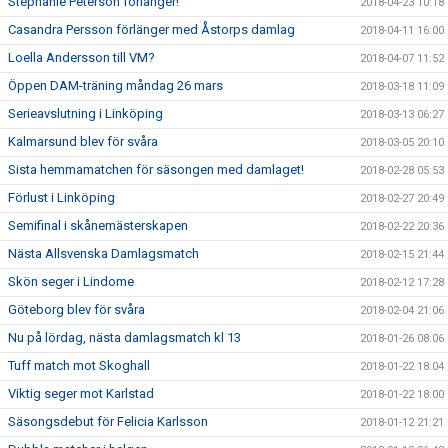
Stephanie Peterson förlänger!
2018-04-23 10:18
Casandra Persson förlänger med Åstorps damlag
2018-04-11 16:00
Loella Andersson till VM?
2018-04-07 11:52
Öppen DAM-träning måndag 26 mars
2018-03-18 11:09
Serieavslutning i Linköping
2018-03-13 06:27
Kalmarsund blev för svåra
2018-03-05 20:10
Sista hemmamatchen för säsongen med damlaget!
2018-02-28 05:53
Förlust i Linköping
2018-02-27 20:49
Semifinal i skånemästerskapen
2018-02-22 20:36
Nästa Allsvenska Damlagsmatch
2018-02-15 21:44
Skön seger i Lindome
2018-02-12 17:28
Göteborg blev för svåra
2018-02-04 21:06
Nu på lördag, nästa damlagsmatch kl 13
2018-01-26 08:06
Tuff match mot Skoghall
2018-01-22 18:04
Viktig seger mot Karlstad
2018-01-22 18:00
Säsongsdebut för Felicia Karlsson
2018-01-12 21:21