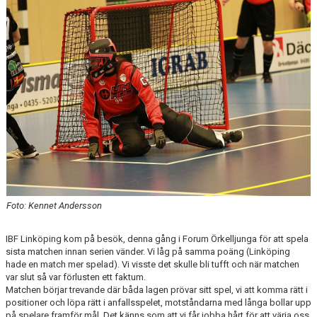
DOKUMENT
KONTAKT
MATCHER
SERIETABELL
Foto: Kennet Andersson
IBF Linköping kom på besök, denna gång i Forum Örkelljunga för att spela
sista matchen innan serien vänder. Vi låg på samma poäng (Linköping
hade en match mer spelad). Vi visste det skulle bli tufft och när matchen
var slut så var förlusten ett faktum.
Matchen börjar trevande där båda lagen prövar sitt spel, vi att komma rätt i
positioner och löpa rätt i anfallsspelet, motståndarna med långa bollar upp
på spelare framför mål. Det känns som att vi får jobba hårt för att värja oss