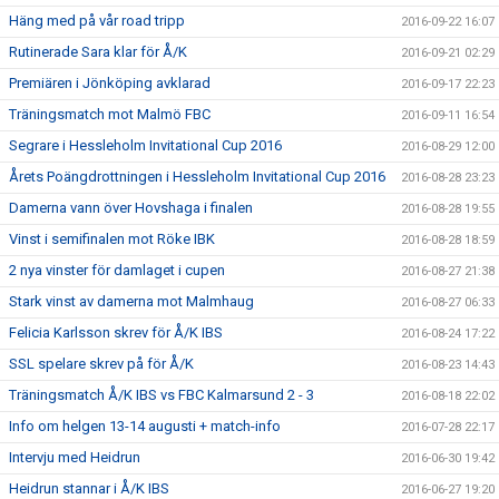
Häng med på vår road tripp
2016-09-22 16:07
Rutinerade Sara klar för Å/K
2016-09-21 02:29
Premiären i Jönköping avklarad
2016-09-17 22:23
Träningsmatch mot Malmö FBC
2016-09-11 16:54
Segrare i Hessleholm Invitational Cup 2016
2016-08-29 12:00
Årets Poängdrottningen i Hessleholm Invitational Cup 2016
2016-08-28 23:23
Damerna vann över Hovshaga i finalen
2016-08-28 19:55
Vinst i semifinalen mot Röke IBK
2016-08-28 18:59
2 nya vinster för damlaget i cupen
2016-08-27 21:38
Stark vinst av damerna mot Malmhaug
2016-08-27 06:33
Felicia Karlsson skrev för Å/K IBS
2016-08-24 17:22
SSL spelare skrev på för Å/K
2016-08-23 14:43
Träningsmatch Å/K IBS vs FBC Kalmarsund 2 - 3
2016-08-18 22:02
Info om helgen 13-14 augusti + match-info
2016-07-28 22:17
Intervju med Heidrun
2016-06-30 19:42
Heidrun stannar i Å/K IBS
2016-06-27 19:20