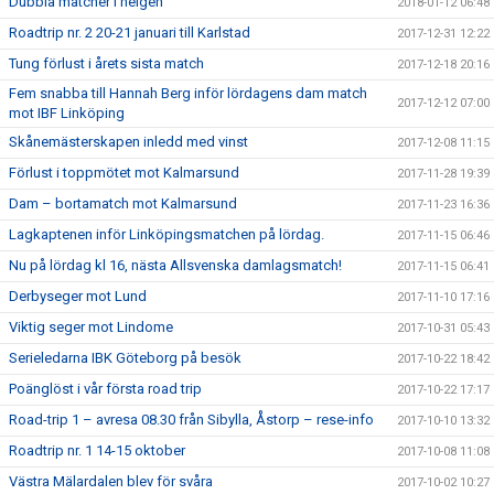
Dubbla matcher i helgen
2018-01-12 06:48
Roadtrip nr. 2 20-21 januari till Karlstad
2017-12-31 12:22
Tung förlust i årets sista match
2017-12-18 20:16
Fem snabba till Hannah Berg inför lördagens dam match
2017-12-12 07:00
mot IBF Linköping
Skånemästerskapen inledd med vinst
2017-12-08 11:15
Förlust i toppmötet mot Kalmarsund
2017-11-28 19:39
Dam – bortamatch mot Kalmarsund
2017-11-23 16:36
Lagkaptenen inför Linköpingsmatchen på lördag.
2017-11-15 06:46
Nu på lördag kl 16, nästa Allsvenska damlagsmatch!
2017-11-15 06:41
Derbyseger mot Lund
2017-11-10 17:16
Viktig seger mot Lindome
2017-10-31 05:43
Serieledarna IBK Göteborg på besök
2017-10-22 18:42
Poänglöst i vår första road trip
2017-10-22 17:17
Road-trip 1 – avresa 08.30 från Sibylla, Åstorp – rese-info
2017-10-10 13:32
Roadtrip nr. 1 14-15 oktober
2017-10-08 11:08
Västra Mälardalen blev för svåra
2017-10-02 10:27