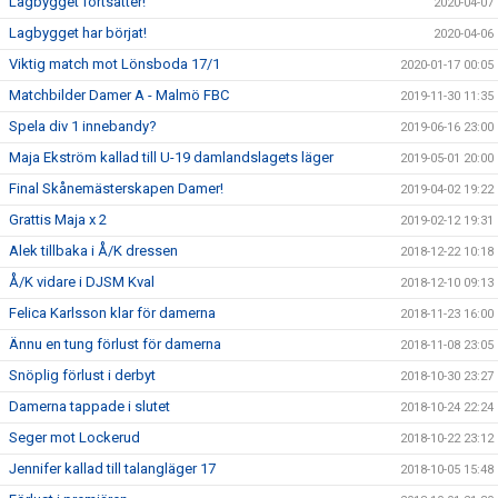
Lagbygget fortsätter!
2020-04-07
Lagbygget har börjat!
2020-04-06
Viktig match mot Lönsboda 17/1
2020-01-17 00:05
Matchbilder Damer A - Malmö FBC
2019-11-30 11:35
Spela div 1 innebandy?
2019-06-16 23:00
Maja Ekström kallad till U-19 damlandslagets läger
2019-05-01 20:00
Final Skånemästerskapen Damer!
2019-04-02 19:22
Grattis Maja x 2
2019-02-12 19:31
Alek tillbaka i Å/K dressen
2018-12-22 10:18
Å/K vidare i DJSM Kval
2018-12-10 09:13
Felica Karlsson klar för damerna
2018-11-23 16:00
Ännu en tung förlust för damerna
2018-11-08 23:05
Snöplig förlust i derbyt
2018-10-30 23:27
Damerna tappade i slutet
2018-10-24 22:24
Seger mot Lockerud
2018-10-22 23:12
Jennifer kallad till talangläger 17
2018-10-05 15:48