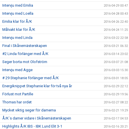
Intervju med Emilia
2016-04-29 00:47
Intervju med Loella
2016-04-28 00:43
Emilia klar för Å/K
2016-04-26 22:40
Målvakt klar för Å/K
2016-04-24 11:25
Intervju med Linda
2016-03-22 22:58
Final i Skånemästerskapen
2016-03-21 06:32
#2 Linda förlänger med Å/K
2016-03-14 23:02
Seger borta mot Olofström
2016-03-07 21:08
Intervju med Agge
2016-03-03 15:30
# 29 Stephanie förlänger med Å/K
2016-03-01 18:05
Energiknippet Stephanie klar för två nya år
2016-02-29 22:12
Förlust mot Partille
2016-02-29 19:56
Thomas har ordet
2016-02-27 08:22
Mycket viktig seger för damerna
2016-02-21 19:29
Å/K´s damer vidare i Skånemästerskapen
2016-02-17 04:53
Highlights Å/K IBS - IBK Lund Elit 3-1
2016-02-16 20:21