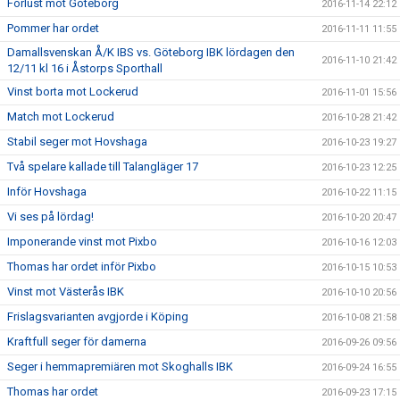
Förlust mot Göteborg
2016-11-14 22:12
Pommer har ordet
2016-11-11 11:55
Damallsvenskan Å/K IBS vs. Göteborg IBK lördagen den
2016-11-10 21:42
12/11 kl 16 i Åstorps Sporthall
Vinst borta mot Lockerud
2016-11-01 15:56
Match mot Lockerud
2016-10-28 21:42
Stabil seger mot Hovshaga
2016-10-23 19:27
Två spelare kallade till Talangläger 17
2016-10-23 12:25
Inför Hovshaga
2016-10-22 11:15
Vi ses på lördag!
2016-10-20 20:47
Imponerande vinst mot Pixbo
2016-10-16 12:03
Thomas har ordet inför Pixbo
2016-10-15 10:53
Vinst mot Västerås IBK
2016-10-10 20:56
Frislagsvarianten avgjorde i Köping
2016-10-08 21:58
Kraftfull seger för damerna
2016-09-26 09:56
Seger i hemmapremiären mot Skoghalls IBK
2016-09-24 16:55
Thomas har ordet
2016-09-23 17:15