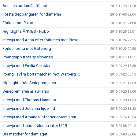
Ännu en uddamålsförlust
2015-11-23 21:20
Första trepoängaren för damerna
2015-11-03 22:04
Förlust mot Pixbo
2015-10-27 21:00
Hightlights Å/K IBS - Pixbo
2015-10-25 22:01
Intervju med Anna efter förlusten mot Pixbo
2015-10-24 22:55
Förlust borta mot Göteborg
2015-10-22 20:58
Poängtapp trots spelövertag
2015-10-11 11:51
Intervju med Emilia Cleasby
2015-09-29 18:30
Poäng i svåra bortamatchen mot Warberg IC
2015-09-27 00:15
Highlights från Seriepremiären
2015-09-21 17:59
Seriepremiären är avklarad
2015-09-20 19:00
Intervju med Thomas Hansson
2015-09-20 11:33
Intervju med Johanna Ejdelind
2015-09-20 11:32
Intervju med Amanda inför seriepremiären
2015-09-14 19:34
Intervju med Linda Nilsson inför U 19
2015-09-08 22:12
Bra matcher för damlaget
2015-09-03 22:06