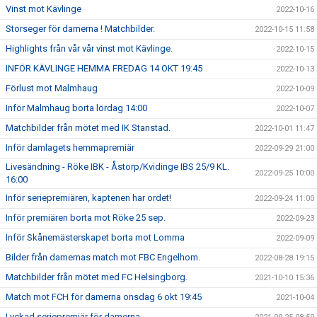
Vinst mot Kävlinge
2022-10-16
Storseger för damerna ! Matchbilder.
2022-10-15 11:58
Highlights från vår vår vinst mot Kävlinge.
2022-10-15
INFÖR KÄVLINGE HEMMA FREDAG 14 OKT 19:45
2022-10-13
Förlust mot Malmhaug
2022-10-09
Inför Malmhaug borta lördag 14:00
2022-10-07
Matchbilder från mötet med IK Stanstad.
2022-10-01 11:47
Inför damlagets hemmapremiär
2022-09-29 21:00
Livesändning - Röke IBK - Åstorp/Kvidinge IBS 25/9 KL.
2022-09-25 10:00
16:00
Inför seriepremiären, kaptenen har ordet!
2022-09-24 11:00
Inför premiären borta mot Röke 25 sep.
2022-09-23
Inför Skånemästerskapet borta mot Lomma
2022-09-09
Bilder från damernas match mot FBC Engelhom.
2022-08-28 19:15
Matchbilder från mötet med FC Helsingborg.
2021-10-10 15:36
Match mot FCH för damerna onsdag 6 okt 19:45
2021-10-04
Lyckad seriepremiär för damerna.