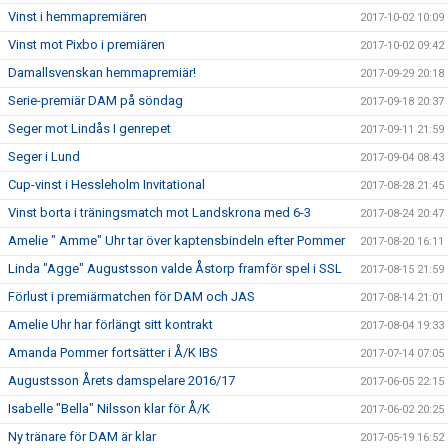
Vinst i hemmapremiären
2017-10-02 10:09
Vinst mot Pixbo i premiären
2017-10-02 09:42
Damallsvenskan hemmapremiär!
2017-09-29 20:18
Serie-premiär DAM på söndag
2017-09-18 20:37
Seger mot Lindås I genrepet
2017-09-11 21:59
Seger i Lund
2017-09-04 08:43
Cup-vinst i Hessleholm Invitational
2017-08-28 21:45
Vinst borta i träningsmatch mot Landskrona med 6-3
2017-08-24 20:47
Amelie " Amme" Uhr tar över kaptensbindeln efter Pommer
2017-08-20 16:11
Linda "Agge" Augustsson valde Åstorp framför spel i SSL
2017-08-15 21:59
Förlust i premiärmatchen för DAM och JAS
2017-08-14 21:01
Amelie Uhr har förlängt sitt kontrakt
2017-08-04 19:33
Amanda Pommer fortsätter i Å/K IBS
2017-07-14 07:05
Augustsson Årets damspelare 2016/17
2017-06-05 22:15
Isabelle "Bella" Nilsson klar för Å/K
2017-06-02 20:25
Ny tränare för DAM är klar
2017-05-19 16:52