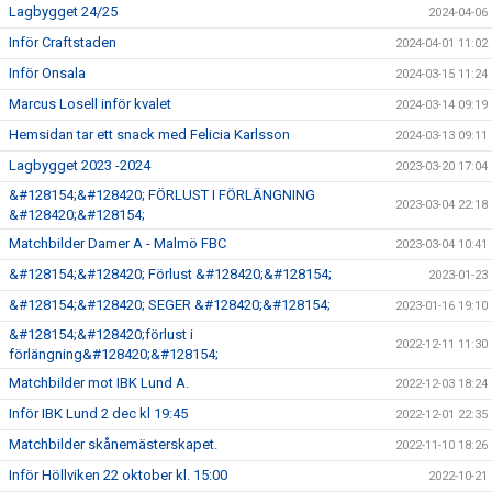
Lagbygget 24/25
2024-04-06
Inför Craftstaden
2024-04-01 11:02
Inför Onsala
2024-03-15 11:24
Marcus Losell inför kvalet
2024-03-14 09:19
Hemsidan tar ett snack med Felicia Karlsson
2024-03-13 09:11
Lagbygget 2023 -2024
2023-03-20 17:04
&#128154;&#128420; FÖRLUST I FÖRLÄNGNING
2023-03-04 22:18
&#128420;&#128154;
Matchbilder Damer A - Malmö FBC
2023-03-04 10:41
&#128154;&#128420; Förlust &#128420;&#128154;
2023-01-23
&#128154;&#128420; SEGER &#128420;&#128154;
2023-01-16 19:10
&#128154;&#128420;förlust i
2022-12-11 11:30
förlängning&#128420;&#128154;
Matchbilder mot IBK Lund A.
2022-12-03 18:24
Inför IBK Lund 2 dec kl 19:45
2022-12-01 22:35
Matchbilder skånemästerskapet.
2022-11-10 18:26
Inför Höllviken 22 oktober kl. 15:00
2022-10-21