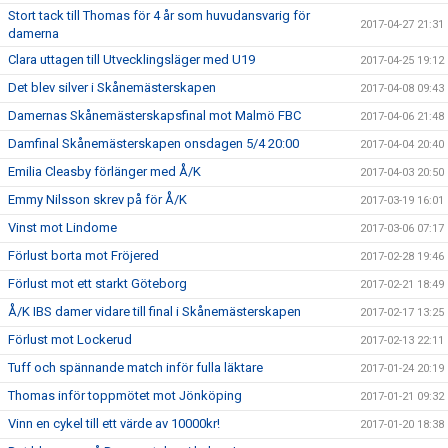
Stort tack till Thomas för 4 år som huvudansvarig för
2017-04-27 21:31
damerna
Clara uttagen till Utvecklingsläger med U19
2017-04-25 19:12
Det blev silver i Skånemästerskapen
2017-04-08 09:43
Damernas Skånemästerskapsfinal mot Malmö FBC
2017-04-06 21:48
Damfinal Skånemästerskapen onsdagen 5/4 20:00
2017-04-04 20:40
Emilia Cleasby förlänger med Å/K
2017-04-03 20:50
Emmy Nilsson skrev på för Å/K
2017-03-19 16:01
Vinst mot Lindome
2017-03-06 07:17
Förlust borta mot Fröjered
2017-02-28 19:46
Förlust mot ett starkt Göteborg
2017-02-21 18:49
Å/K IBS damer vidare till final i Skånemästerskapen
2017-02-17 13:25
Förlust mot Lockerud
2017-02-13 22:11
Tuff och spännande match inför fulla läktare
2017-01-24 20:19
Thomas inför toppmötet mot Jönköping
2017-01-21 09:32
Vinn en cykel till ett värde av 10000kr!
2017-01-20 18:38