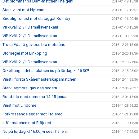
Det blommar på Dam-matchen i helgen!
2017-01-19 15:38
Stark vinst mot Nykvarn
2017-01-17 19:57
Snöplig förlust mot ett taggat Rönnby
2017-01-16 20:40
VIP-Kväll 21/1 Damallsvenskan!
2017-01-10 13:20
VIP-Kväll 21/1 Damallsvenskan
2017-01-03 09:30
Trosa Edanö gav oss bra motstånd
2016-12-21 15:00
Storseger mot Linköping
2016-12-20 19:36
VIP-Kväll 21/1 Damallsvenskan
2016-12-19 21:06
Örkelljunga, det är platsen nu på lördag kl 16.30!!
2016-12-15 23:02
Vinst i första Skånemästerskapsmatchen
2016-12-14 23:36
Stark lagmoral gav oss segern
2016-12-05 20:27
Road-trip med damerna 14-15 januari
2016-12-04 17:00
Vinst mot Lindome
2016-11-28 23:22
Förkrossande seger mot Fröjered
2016-11-21 19:00
Inför matchen mot Fröjered
2016-11-19 11:38
Nu på lördag kl 16.00, vi ses i hallen!!
2016-11-17 22:03