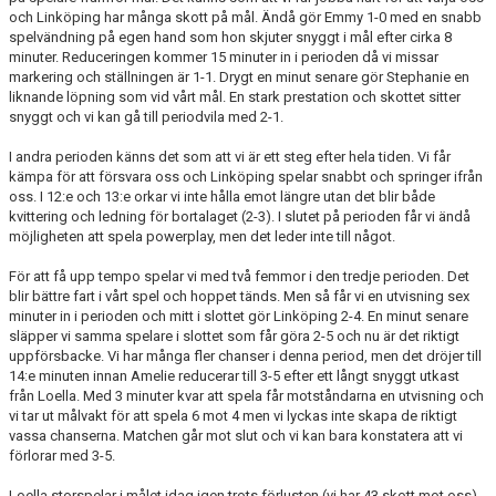
och Linköping har många skott på mål. Ändå gör Emmy 1-0 med en snabb
spelvändning på egen hand som hon skjuter snyggt i mål efter cirka 8
minuter. Reduceringen kommer 15 minuter in i perioden då vi missar
markering och ställningen är 1-1. Drygt en minut senare gör Stephanie en
liknande löpning som vid vårt mål. En stark prestation och skottet sitter
snyggt och vi kan gå till periodvila med 2-1.
I andra perioden känns det som att vi är ett steg efter hela tiden. Vi får
kämpa för att försvara oss och Linköping spelar snabbt och springer ifrån
oss. I 12:e och 13:e orkar vi inte hålla emot längre utan det blir både
kvittering och ledning för bortalaget (2-3). I slutet på perioden får vi ändå
möjligheten att spela powerplay, men det leder inte till något.
För att få upp tempo spelar vi med två femmor i den tredje perioden. Det
blir bättre fart i vårt spel och hoppet tänds. Men så får vi en utvisning sex
minuter in i perioden och mitt i slottet gör Linköping 2-4. En minut senare
släpper vi samma spelare i slottet som får göra 2-5 och nu är det riktigt
uppförsbacke. Vi har många fler chanser i denna period, men det dröjer till
14:e minuten innan Amelie reducerar till 3-5 efter ett långt snyggt utkast
från Loella. Med 3 minuter kvar att spela får motståndarna en utvisning och
vi tar ut målvakt för att spela 6 mot 4 men vi lyckas inte skapa de riktigt
vassa chanserna. Matchen går mot slut och vi kan bara konstatera att vi
förlorar med 3-5.
Loella storspelar i målet idag igen trots förlusten (vi har 43 skott mot oss)