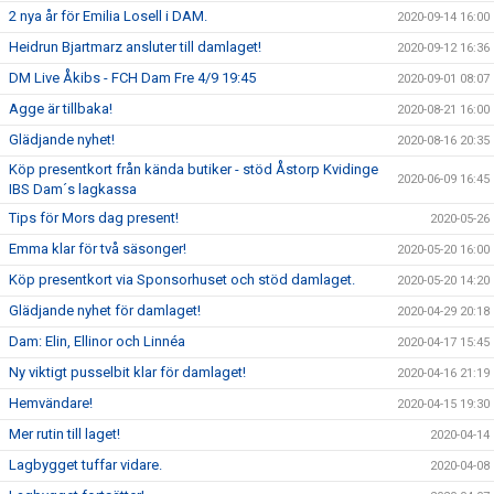
2 nya år för Emilia Losell i DAM.
2020-09-14 16:00
Heidrun Bjartmarz ansluter till damlaget!
2020-09-12 16:36
DM Live Åkibs - FCH Dam Fre 4/9 19:45
2020-09-01 08:07
Agge är tillbaka!
2020-08-21 16:00
Glädjande nyhet!
2020-08-16 20:35
Köp presentkort från kända butiker - stöd Åstorp Kvidinge
2020-06-09 16:45
IBS Dam´s lagkassa
Tips för Mors dag present!
2020-05-26
Emma klar för två säsonger!
2020-05-20 16:00
Köp presentkort via Sponsorhuset och stöd damlaget.
2020-05-20 14:20
Glädjande nyhet för damlaget!
2020-04-29 20:18
Dam: Elin, Ellinor och Linnéa
2020-04-17 15:45
Ny viktigt pusselbit klar för damlaget!
2020-04-16 21:19
Hemvändare!
2020-04-15 19:30
Mer rutin till laget!
2020-04-14
Lagbygget tuffar vidare.
2020-04-08