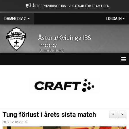
ÅSTORP/KVIDINGE IBS - VI SATSAR FÖR FRAMTIDEN
DAMER DIV 2
LOGGA IN
Åstorp/Kvidinge IBS
Innebandy
Damer Division 2
HEM
NYHETSARKIV
KALENDER
TRUPPEN
Tung förlust i årets sista match
<
>
BILDGALLERI
2017-12-18 20:16