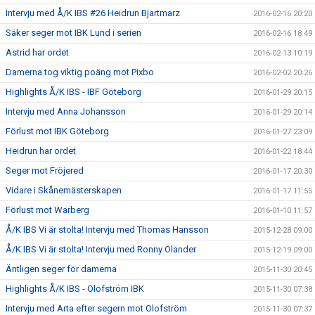
Intervju med Å/K IBS #26 Heidrun Bjartmarz
2016-02-16 20:20
Säker seger mot IBK Lund i serien
2016-02-16 18:49
Astrid har ordet
2016-02-13 10:19
Damerna tog viktig poäng mot Pixbo
2016-02-02 20:26
Highlights Å/K IBS - IBF Göteborg
2016-01-29 20:15
Intervju med Anna Johansson
2016-01-29 20:14
Förlust mot IBK Göteborg
2016-01-27 23:09
Heidrun har ordet
2016-01-22 18:44
Seger mot Fröjered
2016-01-17 20:30
Vidare i Skånemästerskapen
2016-01-17 11:55
Förlust mot Warberg
2016-01-10 11:57
Å/K IBS Vi är stolta! Intervju med Thomas Hansson
2015-12-28 09:00
Å/K IBS Vi är stolta! Intervju med Ronny Olander
2015-12-19 09:00
Äntligen seger för damerna
2015-11-30 20:45
Highlights Å/K IBS - Olofström IBK
2015-11-30 07:38
Intervju med Arta efter segern mot Olofström
2015-11-30 07:37