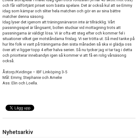
och får välförtjänt priset som bästa spelare. Det är också kul att se Emmy
idag som kämpar och sliter hela matchen och gör en av sina bättre
matcher denna säsong.
Idag lyser det igenom att träningsnärvaron inte är tillräcklig. Vårt
passningsspel är långsamt, bollen studsar vid mottagning trots att
passningarna är väldigt lösa. Vi är ofta ett steg efter och kommer fel i
situationer vilket ger motståndarna frislag. Vi ser trötta ut. Så med tanke på
hur lite folk vi varit på träningarna den sista månaden så ska vi glädja oss
över att vi ligger topp 4 efter halva serien. Så nu tycker jag vi tar tag i detta
och prioriterar innebandyn igen så kommer vi att få en rolig vårsäsong
också.
Åstorp/Kvidinge – IBF Linköping 3-5
Mål: Emmy, Stephanie och Amelie
Ass: Elin och Loella.
Nyhetsarkiv