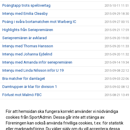
Poängtapp trots spelövertag
2015-10-11 11:51
Intervju med Emilia Cleasby
2015-09-29 18:30
Poäng i svåra bortamatchen mot Warberg IC
2015-09-27 00:15
Highlights från Seriepremiären
2015-09-21 17:59
Seriepremiären är avklarad
2015-09-20 19:00
Intervju med Thomas Hansson
2015-09-20 11:33
Intervju med Johanna Ejdelind
2015-09-20 11:32
Intervju med Amanda inför seriepremiären
2015-09-14 19:34
Intervju med Linda Nilsson inför U 19
2015-09-08 22:12
Bra matcher för damlaget
2015-09-03 22:06
Damtruppen är klar för division 1
2015-09-02 08:12
Förlust mot Malmö FBC
2015-08-21 13:49
Vinst mot Slovakien
2015-08-11 08:06
Highlights Å/K IBS - Slovakien 8-6
För att hemsidan ska fungera korrekt använder vi nödvändiga
2015-08-06 18:04
cookies från SportAdmin. Dessa går inte att stänga av.
Seger i Vänskapsmatchen mot Slovakien
2015-08-06 10:16
Föreningen kan också använda frivilliga cookies, t.ex. för statistik
eller marknadsföring. Du väljer själv om du vill acceptera dessa.