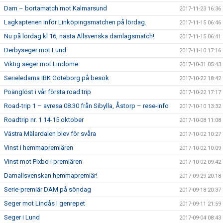
Dam – bortamatch mot Kalmarsund
2017-11-23 16:36
Lagkaptenen inför Linköpingsmatchen på lördag.
2017-11-15 06:46
Nu på lördag kl 16, nästa Allsvenska damlagsmatch!
2017-11-15 06:41
Derbyseger mot Lund
2017-11-10 17:16
Viktig seger mot Lindome
2017-10-31 05:43
Serieledarna IBK Göteborg på besök
2017-10-22 18:42
Poänglöst i vår första road trip
2017-10-22 17:17
Road-trip 1 – avresa 08.30 från Sibylla, Åstorp – rese-info
2017-10-10 13:32
Roadtrip nr. 1 14-15 oktober
2017-10-08 11:08
Västra Mälardalen blev för svåra
2017-10-02 10:27
Vinst i hemmapremiären
2017-10-02 10:09
Vinst mot Pixbo i premiären
2017-10-02 09:42
Damallsvenskan hemmapremiär!
2017-09-29 20:18
Serie-premiär DAM på söndag
2017-09-18 20:37
Seger mot Lindås I genrepet
2017-09-11 21:59
Seger i Lund
2017-09-04 08:43