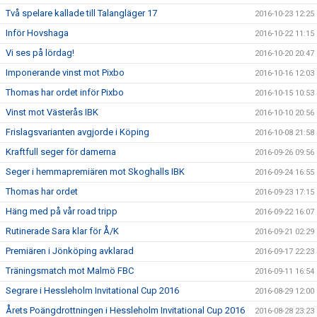
Två spelare kallade till Talangläger 17
2016-10-23 12:25
Inför Hovshaga
2016-10-22 11:15
Vi ses på lördag!
2016-10-20 20:47
Imponerande vinst mot Pixbo
2016-10-16 12:03
Thomas har ordet inför Pixbo
2016-10-15 10:53
Vinst mot Västerås IBK
2016-10-10 20:56
Frislagsvarianten avgjorde i Köping
2016-10-08 21:58
Kraftfull seger för damerna
2016-09-26 09:56
Seger i hemmapremiären mot Skoghalls IBK
2016-09-24 16:55
Thomas har ordet
2016-09-23 17:15
Häng med på vår road tripp
2016-09-22 16:07
Rutinerade Sara klar för Å/K
2016-09-21 02:29
Premiären i Jönköping avklarad
2016-09-17 22:23
Träningsmatch mot Malmö FBC
2016-09-11 16:54
Segrare i Hessleholm Invitational Cup 2016
2016-08-29 12:00
Årets Poängdrottningen i Hessleholm Invitational Cup 2016
2016-08-28 23:23