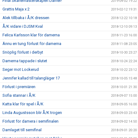
Final Skånemästerskapen Damer!
2019-04-02 19:22
Grattis Maja x 2
2019-02-12 19:31
Alek tillbaka i Å/K dressen
2018-12-22 10:18
Å/K vidare i DJSM Kval
2018-12-10 09:13
Felica Karlsson klar för damerna
2018-11-23 16:00
Ännu en tung förlust för damerna
2018-11-08 23:05
Snöplig förlust i derbyt
2018-10-30 23:27
Damerna tappade i slutet
2018-10-24 22:24
Seger mot Lockerud
2018-10-22 23:12
Jennifer kallad till talangläger 17
2018-10-05 15:48
Förlust i premiären
2018-10-01 21:30
Sofia stannar i Å/K
2018-09-07 15:00
Katta klar för spel i Å/K
2018-09-05 16:00
Linda Augustsson blir Å/K trogen
2018-09-03 23:43
Förlust för damera i semifinalen
2018-09-02 14:50
Damlaget till semifinal
2018-09-01 20:20