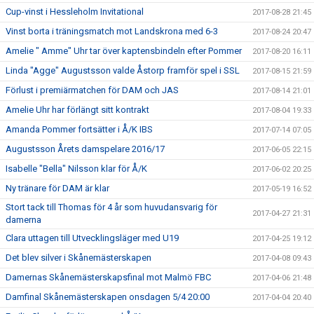
Cup-vinst i Hessleholm Invitational
2017-08-28 21:45
Vinst borta i träningsmatch mot Landskrona med 6-3
2017-08-24 20:47
Amelie " Amme" Uhr tar över kaptensbindeln efter Pommer
2017-08-20 16:11
Linda "Agge" Augustsson valde Åstorp framför spel i SSL
2017-08-15 21:59
Förlust i premiärmatchen för DAM och JAS
2017-08-14 21:01
Amelie Uhr har förlängt sitt kontrakt
2017-08-04 19:33
Amanda Pommer fortsätter i Å/K IBS
2017-07-14 07:05
Augustsson Årets damspelare 2016/17
2017-06-05 22:15
Isabelle "Bella" Nilsson klar för Å/K
2017-06-02 20:25
Ny tränare för DAM är klar
2017-05-19 16:52
Stort tack till Thomas för 4 år som huvudansvarig för
2017-04-27 21:31
damerna
Clara uttagen till Utvecklingsläger med U19
2017-04-25 19:12
Det blev silver i Skånemästerskapen
2017-04-08 09:43
Damernas Skånemästerskapsfinal mot Malmö FBC
2017-04-06 21:48
Damfinal Skånemästerskapen onsdagen 5/4 20:00
2017-04-04 20:40