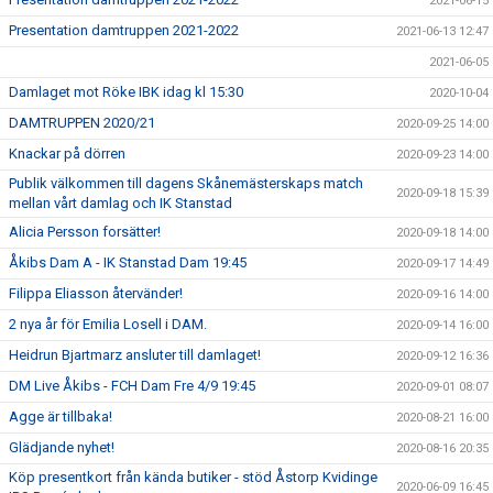
2021-06-15
Presentation damtruppen 2021-2022
2021-06-13 12:47
2021-06-05
Damlaget mot Röke IBK idag kl 15:30
2020-10-04
DAMTRUPPEN 2020/21
2020-09-25 14:00
Knackar på dörren
2020-09-23 14:00
Publik välkommen till dagens Skånemästerskaps match
2020-09-18 15:39
mellan vårt damlag och IK Stanstad
Alicia Persson forsätter!
2020-09-18 14:00
Åkibs Dam A - IK Stanstad Dam 19:45
2020-09-17 14:49
Filippa Eliasson återvänder!
2020-09-16 14:00
2 nya år för Emilia Losell i DAM.
2020-09-14 16:00
Heidrun Bjartmarz ansluter till damlaget!
2020-09-12 16:36
DM Live Åkibs - FCH Dam Fre 4/9 19:45
2020-09-01 08:07
Agge är tillbaka!
2020-08-21 16:00
Glädjande nyhet!
2020-08-16 20:35
Köp presentkort från kända butiker - stöd Åstorp Kvidinge
2020-06-09 16:45