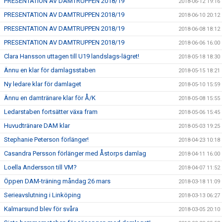
PRESENTATION AV DAMTRUPPEN 2018/19
2018-06-12 19:16
PRESENTATION AV DAMTRUPPEN 2018/19
2018-06-10 20:12
PRESENTATION AV DAMTRUPPEN 2018/19
2018-06-08 18:12
PRESENTATION AV DAMTRUPPEN 2018/19
2018-06-06 16:00
Clara Hansson uttagen till U19 landslags-lägret!
2018-05-18 18:30
Ännu en klar för damlagsstaben
2018-05-15 18:21
Ny ledare klar för damlaget
2018-05-10 15:59
Ännu en damtränare klar för Å/K
2018-05-08 15:55
Ledarstaben fortsätter växa fram
2018-05-06 15:45
Huvudtränare DAM klar
2018-05-03 19:25
Stephanie Peterson förlänger!
2018-04-23 10:18
Casandra Persson förlänger med Åstorps damlag
2018-04-11 16:00
Loella Andersson till VM?
2018-04-07 11:52
Öppen DAM-träning måndag 26 mars
2018-03-18 11:09
Serieavslutning i Linköping
2018-03-13 06:27
Kalmarsund blev för svåra
2018-03-05 20:10