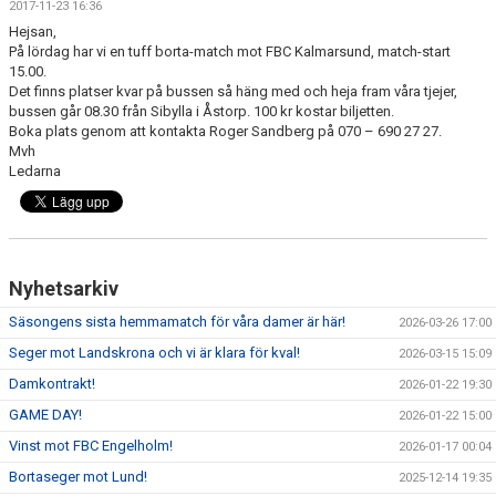
2017-11-23 16:36
DOKUMENT
Hejsan,
På lördag har vi en tuff borta-match mot FBC Kalmarsund, match-start
KONTAKT
15.00.
Det finns platser kvar på bussen så häng med och heja fram våra tjejer,
MATCHER
bussen går 08.30 från Sibylla i Åstorp. 100 kr kostar biljetten.
Boka plats genom att kontakta Roger Sandberg på 070 – 690 27 27.
Mvh
SERIETABELL
Ledarna
Nyhetsarkiv
Säsongens sista hemmamatch för våra damer är här!
2026-03-26 17:00
Seger mot Landskrona och vi är klara för kval!
2026-03-15 15:09
Damkontrakt!
2026-01-22 19:30
GAME DAY!
2026-01-22 15:00
Vinst mot FBC Engelholm!
2026-01-17 00:04
Bortaseger mot Lund!
2025-12-14 19:35