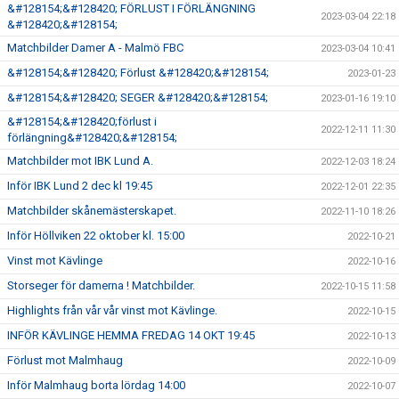
&#128154;&#128420; FÖRLUST I FÖRLÄNGNING
2023-03-04 22:18
&#128420;&#128154;
Matchbilder Damer A - Malmö FBC
2023-03-04 10:41
&#128154;&#128420; Förlust &#128420;&#128154;
2023-01-23
&#128154;&#128420; SEGER &#128420;&#128154;
2023-01-16 19:10
&#128154;&#128420;förlust i
2022-12-11 11:30
förlängning&#128420;&#128154;
Matchbilder mot IBK Lund A.
2022-12-03 18:24
Inför IBK Lund 2 dec kl 19:45
2022-12-01 22:35
Matchbilder skånemästerskapet.
2022-11-10 18:26
Inför Höllviken 22 oktober kl. 15:00
2022-10-21
Vinst mot Kävlinge
2022-10-16
Storseger för damerna ! Matchbilder.
2022-10-15 11:58
Highlights från vår vår vinst mot Kävlinge.
2022-10-15
INFÖR KÄVLINGE HEMMA FREDAG 14 OKT 19:45
2022-10-13
Förlust mot Malmhaug
2022-10-09
Inför Malmhaug borta lördag 14:00
2022-10-07