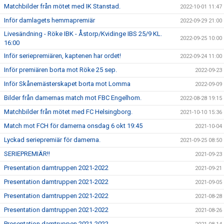
Matchbilder från mötet med IK Stanstad.
2022-10-01 11:47
Inför damlagets hemmapremiär
2022-09-29 21:00
Livesändning - Röke IBK - Åstorp/Kvidinge IBS 25/9 KL.
2022-09-25 10:00
16:00
Inför seriepremiären, kaptenen har ordet!
2022-09-24 11:00
Inför premiären borta mot Röke 25 sep.
2022-09-23
Inför Skånemästerskapet borta mot Lomma
2022-09-09
Bilder från damernas match mot FBC Engelhom.
2022-08-28 19:15
Matchbilder från mötet med FC Helsingborg.
2021-10-10 15:36
Match mot FCH för damerna onsdag 6 okt 19:45
2021-10-04
Lyckad seriepremiär för damerna.
2021-09-25 08:50
SERIEPREMIÄR!!
2021-09-23
Presentation damtruppen 2021-2022
2021-09-21
Presentation damtruppen 2021-2022
2021-09-05
Presentation damtruppen 2021-2022
2021-08-28
Presentation damtruppen 2021-2022
2021-08-26
Presentation damtruppen 2021-2022