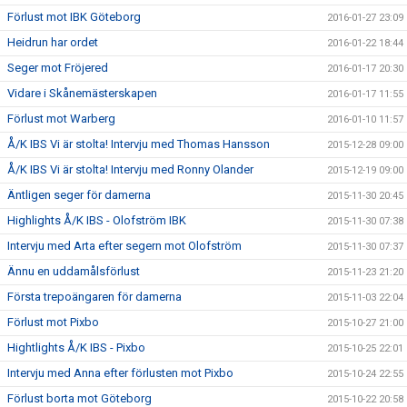
Förlust mot IBK Göteborg
2016-01-27 23:09
Heidrun har ordet
2016-01-22 18:44
Seger mot Fröjered
2016-01-17 20:30
Vidare i Skånemästerskapen
2016-01-17 11:55
Förlust mot Warberg
2016-01-10 11:57
Å/K IBS Vi är stolta! Intervju med Thomas Hansson
2015-12-28 09:00
Å/K IBS Vi är stolta! Intervju med Ronny Olander
2015-12-19 09:00
Äntligen seger för damerna
2015-11-30 20:45
Highlights Å/K IBS - Olofström IBK
2015-11-30 07:38
Intervju med Arta efter segern mot Olofström
2015-11-30 07:37
Ännu en uddamålsförlust
2015-11-23 21:20
Första trepoängaren för damerna
2015-11-03 22:04
Förlust mot Pixbo
2015-10-27 21:00
Hightlights Å/K IBS - Pixbo
2015-10-25 22:01
Intervju med Anna efter förlusten mot Pixbo
2015-10-24 22:55
Förlust borta mot Göteborg
2015-10-22 20:58