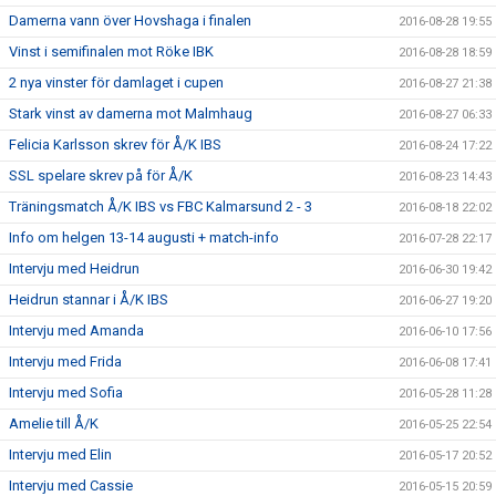
Damerna vann över Hovshaga i finalen
2016-08-28 19:55
Vinst i semifinalen mot Röke IBK
2016-08-28 18:59
2 nya vinster för damlaget i cupen
2016-08-27 21:38
Stark vinst av damerna mot Malmhaug
2016-08-27 06:33
Felicia Karlsson skrev för Å/K IBS
2016-08-24 17:22
SSL spelare skrev på för Å/K
2016-08-23 14:43
Träningsmatch Å/K IBS vs FBC Kalmarsund 2 - 3
2016-08-18 22:02
Info om helgen 13-14 augusti + match-info
2016-07-28 22:17
Intervju med Heidrun
2016-06-30 19:42
Heidrun stannar i Å/K IBS
2016-06-27 19:20
Intervju med Amanda
2016-06-10 17:56
Intervju med Frida
2016-06-08 17:41
Intervju med Sofia
2016-05-28 11:28
Amelie till Å/K
2016-05-25 22:54
Intervju med Elin
2016-05-17 20:52
Intervju med Cassie
2016-05-15 20:59