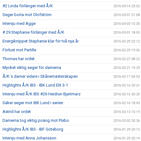
#2 Linda förlänger med Å/K
2016-03-14 23:02
Seger borta mot Olofström
2016-03-07 21:08
Intervju med Agge
2016-03-03 15:30
# 29 Stephanie förlänger med Å/K
2016-03-01 18:05
Energiknippet Stephanie klar för två nya år
2016-02-29 22:12
Förlust mot Partille
2016-02-29 19:56
Thomas har ordet
2016-02-27 08:22
Mycket viktig seger för damerna
2016-02-21 19:29
Å/K´s damer vidare i Skånemästerskapen
2016-02-17 04:53
Highlights Å/K IBS - IBK Lund Elit 3-1
2016-02-16 20:21
Intervju med Å/K IBS #26 Heidrun Bjartmarz
2016-02-16 20:20
Säker seger mot IBK Lund i serien
2016-02-16 18:49
Astrid har ordet
2016-02-13 10:19
Damerna tog viktig poäng mot Pixbo
2016-02-02 20:26
Highlights Å/K IBS - IBF Göteborg
2016-01-29 20:15
Intervju med Anna Johansson
2016-01-29 20:14