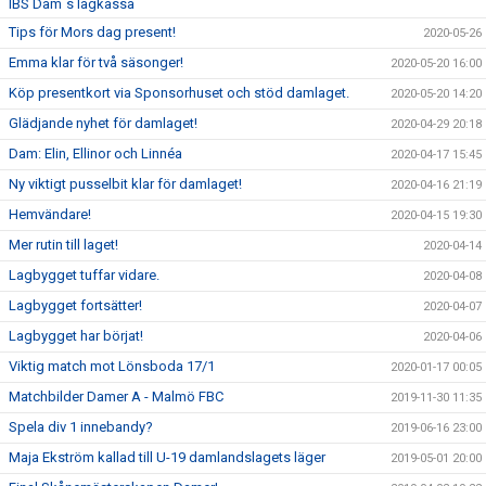
IBS Dam´s lagkassa
Tips för Mors dag present!
2020-05-26
Emma klar för två säsonger!
2020-05-20 16:00
Köp presentkort via Sponsorhuset och stöd damlaget.
2020-05-20 14:20
Glädjande nyhet för damlaget!
2020-04-29 20:18
Dam: Elin, Ellinor och Linnéa
2020-04-17 15:45
Ny viktigt pusselbit klar för damlaget!
2020-04-16 21:19
Hemvändare!
2020-04-15 19:30
Mer rutin till laget!
2020-04-14
Lagbygget tuffar vidare.
2020-04-08
Lagbygget fortsätter!
2020-04-07
Lagbygget har börjat!
2020-04-06
Viktig match mot Lönsboda 17/1
2020-01-17 00:05
Matchbilder Damer A - Malmö FBC
2019-11-30 11:35
Spela div 1 innebandy?
2019-06-16 23:00
Maja Ekström kallad till U-19 damlandslagets läger
2019-05-01 20:00