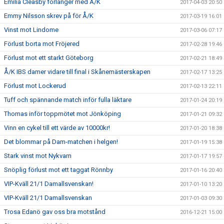
Emilia Cleasby förlänger med Å/K
2017-04-03 20:50
Emmy Nilsson skrev på för Å/K
2017-03-19 16:01
Vinst mot Lindome
2017-03-06 07:17
Förlust borta mot Fröjered
2017-02-28 19:46
Förlust mot ett starkt Göteborg
2017-02-21 18:49
Å/K IBS damer vidare till final i Skånemästerskapen
2017-02-17 13:25
Förlust mot Lockerud
2017-02-13 22:11
Tuff och spännande match inför fulla läktare
2017-01-24 20:19
Thomas inför toppmötet mot Jönköping
2017-01-21 09:32
Vinn en cykel till ett värde av 10000kr!
2017-01-20 18:38
Det blommar på Dam-matchen i helgen!
2017-01-19 15:38
Stark vinst mot Nykvarn
2017-01-17 19:57
Snöplig förlust mot ett taggat Rönnby
2017-01-16 20:40
VIP-Kväll 21/1 Damallsvenskan!
2017-01-10 13:20
VIP-Kväll 21/1 Damallsvenskan
2017-01-03 09:30
Trosa Edanö gav oss bra motstånd
2016-12-21 15:00