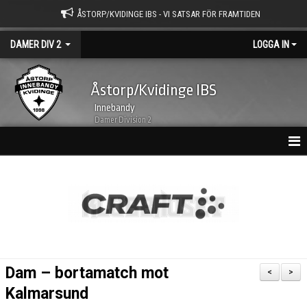
ÅSTORP/KVIDINGE IBS - VI SATSAR FÖR FRAMTIDEN
DAMER DIV 2
LOGGA IN
Åstorp/Kvidinge IBS
Innebandy
Damer Division 2
HEM
NYHETSARKIV
KALENDER
TRUPPEN
Dam – bortamatch mot
<
>
BILDGALLERI
Kalmarsund