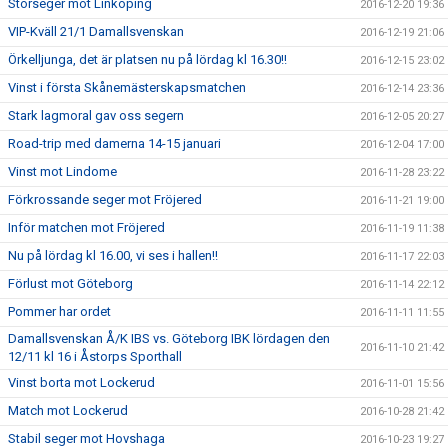
Storseger mot Linköping
2016-12-20 19:36
VIP-Kväll 21/1 Damallsvenskan
2016-12-19 21:06
Örkelljunga, det är platsen nu på lördag kl 16.30!!
2016-12-15 23:02
Vinst i första Skånemästerskapsmatchen
2016-12-14 23:36
Stark lagmoral gav oss segern
2016-12-05 20:27
Road-trip med damerna 14-15 januari
2016-12-04 17:00
Vinst mot Lindome
2016-11-28 23:22
Förkrossande seger mot Fröjered
2016-11-21 19:00
Inför matchen mot Fröjered
2016-11-19 11:38
Nu på lördag kl 16.00, vi ses i hallen!!
2016-11-17 22:03
Förlust mot Göteborg
2016-11-14 22:12
Pommer har ordet
2016-11-11 11:55
Damallsvenskan Å/K IBS vs. Göteborg IBK lördagen den
2016-11-10 21:42
12/11 kl 16 i Åstorps Sporthall
Vinst borta mot Lockerud
2016-11-01 15:56
Match mot Lockerud
2016-10-28 21:42
Stabil seger mot Hovshaga
2016-10-23 19:27