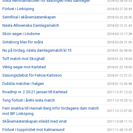
Sista hemmamatchen för säsongen med damlaget!
2018-02-28 05:53
Förlust i Linköping
2018-02-27 20:49
Semifinal i skånemästerskapen
2018-02-22 20:36
Nästa Allsvenska Damlagsmatch
2018-02-15 21:44
Skön seger i Lindome
2018-02-12 17:28
Göteborg blev för svåra
2018-02-04 21:06
Nu på lördag, nästa damlagsmatch kl 13
2018-01-26 08:06
Tuff match mot Skoghall
2018-01-22 18:04
Viktig seger mot Karlstad
2018-01-22 18:00
Säsongsdebut för Felicia Karlsson
2018-01-12 21:21
Dubbla matcher i helgen
2018-01-12 06:48
Roadtrip nr. 2 20-21 januari till Karlstad
2017-12-31 12:22
Tung förlust i årets sista match
2017-12-18 20:16
Fem snabba till Hannah Berg inför lördagens dam match
2017-12-12 07:00
mot IBF Linköping
Skånemästerskapen inledd med vinst
2017-12-08 11:15
Förlust i toppmötet mot Kalmarsund
2017-11-28 19:39