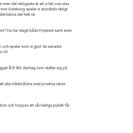
r men det viktigaste är att vi lärt oss utav
 mot Göteborg spelar vi stundtals riktigt
del känns det helt ok.
om? De har slagit både Fröjered samt även
in och spelar som vi gjort de senaste
r Vi!
ggat Å/K IBS damlag som ställer sig på
att alla måste Bidra med positiva vibes
dom och hoppas att vår härliga publik får