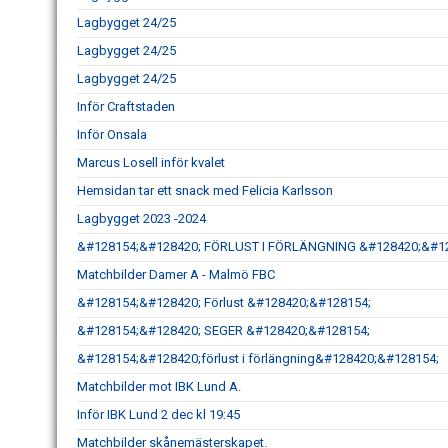
Lagbygget 24/25
Lagbygget 24/25
Lagbygget 24/25
Inför Craftstaden
Inför Onsala
Marcus Losell inför kvalet
Hemsidan tar ett snack med Felicia Karlsson
Lagbygget 2023 -2024
&#128154;&#128420; FÖRLUST I FÖRLÄNGNING &#128420;&#1
Matchbilder Damer A - Malmö FBC
&#128154;&#128420; Förlust &#128420;&#128154;
&#128154;&#128420; SEGER &#128420;&#128154;
&#128154;&#128420;förlust i förlängning&#128420;&#128154;
Matchbilder mot IBK Lund A.
Inför IBK Lund 2 dec kl 19:45
Matchbilder skånemästerskapet.