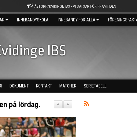
ÅSTORP/KVIDINGE IBS - VI SATSAR FÖR FRAMTIDEN
AR
INNEBANDYSKOLA
INNEBANDY FÖR ALLA
FÖRENINGSFAKT
vidinge IBS
RI
DOKUMENT
KONTAKT
MATCHER
SERIETABELL
en på lördag.
<
>