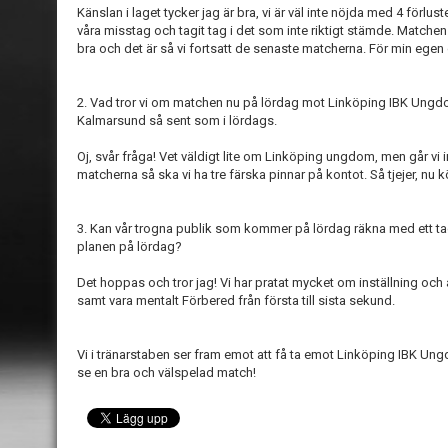
Känslan i laget tycker jag är bra, vi är väl inte nöjda med 4 förluste
våra misstag och tagit tag i det som inte riktigt stämde. Matchen
bra och det är så vi fortsatt de senaste matcherna. För min egen 
2. Vad tror vi om matchen nu på lördag mot Linköping IBK Ungd
Kalmarsund så sent som i lördags.
Oj, svår fråga! Vet väldigt lite om Linköping ungdom, men går vi 
matcherna så ska vi ha tre färska pinnar på kontot. Så tjejer, nu kö
3. Kan vår trogna publik som kommer på lördag räkna med ett ta
planen på lördag?
Det hoppas och tror jag! Vi har pratat mycket om inställning och 
samt vara mentalt Förbered från första till sista sekund.
Vi i tränarstaben ser fram emot att få ta emot Linköping IBK Ung
se en bra och välspelad match!