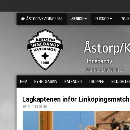
ÅSTORP/KVIDINGE IBS
SENIOR
FLICKOR
POJK
Åstorp/K
Innebandy
Damer Division 2
HEM
NYHETSARKIV
KALENDER
TRUPPEN
BILDGALLE
Lagkaptenen inför Linköpingsmatch
2017-11-15 06:46