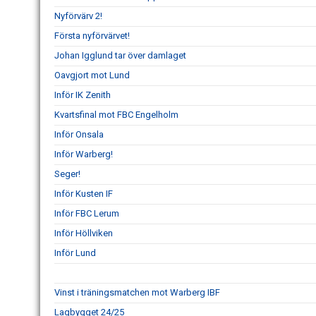
Nyförvärv 2!
Första nyförvärvet!
Johan Igglund tar över damlaget
Oavgjort mot Lund
Inför IK Zenith
Kvartsfinal mot FBC Engelholm
Inför Onsala
Inför Warberg!
Seger!
Inför Kusten IF
Inför FBC Lerum
Inför Höllviken
Inför Lund
Vinst i träningsmatchen mot Warberg IBF
Lagbygget 24/25