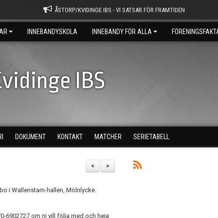
ÅSTORP/KVIDINGE IBS - VI SATSAR FÖR FRAMTIDEN
AR
INNEBANDYSKOLA
INNEBANDY FÖR ALLA
FÖRENINGSFAKT
vidinge IBS
RI
DOKUMENT
KONTAKT
MATCHER
SERIETABELL
<
>
bo i Wallenstam-hallen, Mölnlycke.
0-6902727 om ni vill följa med och heja