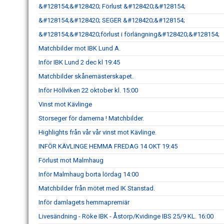
&#128154;&#128420; Förlust &#128420;&#128154;
&#128154;&#128420; SEGER &#128420;&#128154;
&#128154;&#128420;förlust i förlängning&#128420;&#128154;
Matchbilder mot IBK Lund A.
Inför IBK Lund 2 dec kl 19:45
Matchbilder skånemästerskapet.
Inför Höllviken 22 oktober kl. 15:00
Vinst mot Kävlinge
Storseger för damerna ! Matchbilder.
Highlights från vår vår vinst mot Kävlinge.
INFÖR KÄVLINGE HEMMA FREDAG 14 OKT 19:45
Förlust mot Malmhaug
Inför Malmhaug borta lördag 14:00
Matchbilder från mötet med IK Stanstad.
Inför damlagets hemmapremiär
Livesändning - Röke IBK - Åstorp/Kvidinge IBS 25/9 KL. 16:00