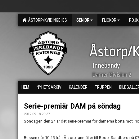
ÅSTORP/KVIDINGE IBS
SENIOR
FLICKOR
POJK
Åstorp/K
Innebandy
Damer Division 2
HEM
NYHETSARKIV
KALENDER
TRUPPEN
BILDGALLE
Serie-premiär DAM på söndag
2017-09-18 20:37
Söndagen den 24 är det serie-premiär för damerna borta mot Pix
Bussen går 10.45 från Åstorp, anmäl er till Roger Sandberg på 07