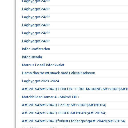
Lagbygget 24/25
Lagbygget 24/25
Lagbygget 24/25
Lagbygget 24/25
Lagbygget 24/25
Lagbygget 24/25
Inför Craftstaden
Inför Onsala
Marcus Losell inför kvalet
Hemsidan tar ett snack med Felicia Karlsson
Lagbygget 2023 -2024
&#128154;&#128420; FÖRLUST I FÖRLÄNGNING &#128420;&#1
Matchbilder Damer A - Malmö FBC
&#128154;&#128420; Förlust &#128420;&#128154;
&#128154;&#128420; SEGER &#128420;&#128154;
&#128154;&#128420;förlust i förlängning&#128420;&#128154;