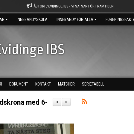
ÅSTORP/KVIDINGE IBS - VI SATSAR FÖR FRAMTIDEN
AR
INNEBANDYSKOLA
INNEBANDY FÖR ALLA
FÖRENINGSFAKT
vidinge IBS
RI
DOKUMENT
KONTAKT
MATCHER
SERIETABELL
ndskrona med 6-
<
>