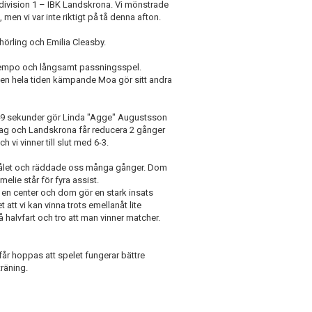
 i division 1 – IBK Landskrona. Vi mönstrade
men vi var inte riktigt på tå denna afton.
chörling och Emilia Cleasby.
et tempo och långsamt passningsspel.
 men hela tiden kämpande Moa gör sitt andra
er 49 sekunder gör Linda "Agge" Augustsson
tag och Landskrona får reducera 2 gånger
 vi vinner till slut med 6-3.
målet och räddade oss många gånger. Dom
elie står för fyra assist.
 en center och dom gör en stark insats
 att vi kan vinna trots emellanåt lite
 halvfart och tro att man vinner matcher.
får hoppas att spelet fungerar bättre
 träning.