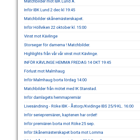
Matchbilder mot IBK Lund A.
Inför IBK Lund 2 dec kl 19:45
Matchbilder skånemästerskapet.
Inför Höllviken 22 oktober kl. 15:00
Vinst mot Kävlinge
Storseger för damerna ! Matchbilder.
Highlights från vår vår vinst mot Kävlinge.
INFÖR KÄVLINGE HEMMA FREDAG 14 OKT 19:45
Förlust mot Malmhaug
Inför Malmhaug borta lördag 14:00
Matchbilder från mötet med IK Stanstad.
Inför damlagets hemmapremiär
Livesändning - Röke IBK - Åstorp/Kvidinge IBS 25/9 KL. 16:00
Inför seriepremiären, kaptenen har ordet!
Inför premiären borta mot Röke 25 sep.
Inför Skånemästerskapet borta mot Lomma