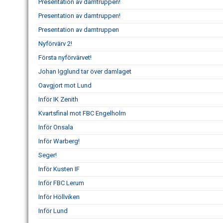
Presentation av damtruppen!
Presentation av damtruppen!
Presentation av damtruppen
Nyförvärv 2!
Första nyförvärvet!
Johan Igglund tar över damlaget
Oavgjort mot Lund
Inför IK Zenith
Kvartsfinal mot FBC Engelholm
Inför Onsala
Inför Warberg!
Seger!
Inför Kusten IF
Inför FBC Lerum
Inför Höllviken
Inför Lund