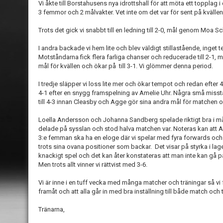
Vi åkte till Borstahusens nya idrottshall för att möta ett topplag
3 femmor och 2 målvakter. Vet inte om det var för sent på kvällen, 
Trots det gick vi snabbt till en ledning till 2-0, mål genom Moa S
I andra backade vi hem lite och blev väldigt stillastående, ing
Motståndarna fick flera farliga chanser och reducerade till 2-1,
mål för kvällen och ökar på till 3-1. Vi glömmer denna period.
I tredje släpper vi loss lite mer och ökar tempot och redan eft
4-1 efter en snygg framspelning av Amelie Uhr. Några små miss
till 4-3 innan Cleasby och Agge gör sina andra mål för matchen och
Loella Andersson och Johanna Sandberg spelade riktigt bra i 
delade på sysslan och stod halva matchen var. Noteras kan att Am
3:e femman ska ha en eloge där vi spelar med fyra forwards och
trots sina ovana positioner som backar. Det visar på styrka i laget
knackigt spel och det kan åter konstateras att man inte kan gå på
Men trots allt vinner vi rättvist med 3-6.
Vi är inne i en tuff vecka med många matcher och träningar så vi 
framåt och att alla går in med bra inställning till både match och
Tränarna,