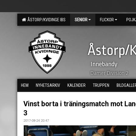
ÅSTORP/KVIDINGE IBS
SENIOR
FLICKOR
POJK
Åstorp/K
Innebandy
Damer Division 2
HEM
NYHETSARKIV
KALENDER
TRUPPEN
BILDGALLE
Vinst borta i träningsmatch mot La
3
2017-08-24 20:47