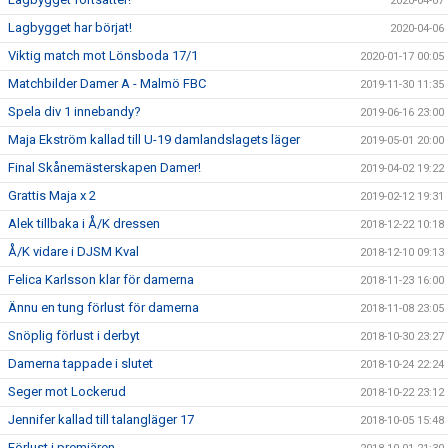
2020-04-07
Lagbygget har börjat!
2020-04-06
Viktig match mot Lönsboda 17/1
2020-01-17 00:05
Matchbilder Damer A - Malmö FBC
2019-11-30 11:35
Spela div 1 innebandy?
2019-06-16 23:00
Maja Ekström kallad till U-19 damlandslagets läger
2019-05-01 20:00
Final Skånemästerskapen Damer!
2019-04-02 19:22
Grattis Maja x 2
2019-02-12 19:31
Alek tillbaka i Å/K dressen
2018-12-22 10:18
Å/K vidare i DJSM Kval
2018-12-10 09:13
Felica Karlsson klar för damerna
2018-11-23 16:00
Ännu en tung förlust för damerna
2018-11-08 23:05
Snöplig förlust i derbyt
2018-10-30 23:27
Damerna tappade i slutet
2018-10-24 22:24
Seger mot Lockerud
2018-10-22 23:12
Jennifer kallad till talangläger 17
2018-10-05 15:48
Förlust i premiären