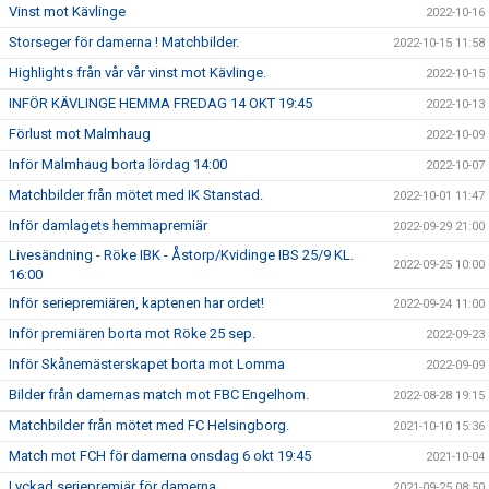
Vinst mot Kävlinge
2022-10-16
Storseger för damerna ! Matchbilder.
2022-10-15 11:58
Highlights från vår vår vinst mot Kävlinge.
2022-10-15
INFÖR KÄVLINGE HEMMA FREDAG 14 OKT 19:45
2022-10-13
Förlust mot Malmhaug
2022-10-09
Inför Malmhaug borta lördag 14:00
2022-10-07
Matchbilder från mötet med IK Stanstad.
2022-10-01 11:47
Inför damlagets hemmapremiär
2022-09-29 21:00
Livesändning - Röke IBK - Åstorp/Kvidinge IBS 25/9 KL.
2022-09-25 10:00
16:00
Inför seriepremiären, kaptenen har ordet!
2022-09-24 11:00
Inför premiären borta mot Röke 25 sep.
2022-09-23
Inför Skånemästerskapet borta mot Lomma
2022-09-09
Bilder från damernas match mot FBC Engelhom.
2022-08-28 19:15
Matchbilder från mötet med FC Helsingborg.
2021-10-10 15:36
Match mot FCH för damerna onsdag 6 okt 19:45
2021-10-04
Lyckad seriepremiär för damerna.
2021-09-25 08:50