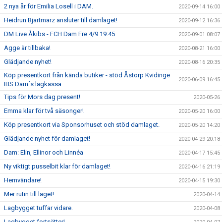
2 nya år för Emilia Losell i DAM.
2020-09-14 16:00
Heidrun Bjartmarz ansluter till damlaget!
2020-09-12 16:36
DM Live Åkibs - FCH Dam Fre 4/9 19:45
2020-09-01 08:07
Agge är tillbaka!
2020-08-21 16:00
Glädjande nyhet!
2020-08-16 20:35
Köp presentkort från kända butiker - stöd Åstorp Kvidinge
2020-06-09 16:45
IBS Dam´s lagkassa
Tips för Mors dag present!
2020-05-26
Emma klar för två säsonger!
2020-05-20 16:00
Köp presentkort via Sponsorhuset och stöd damlaget.
2020-05-20 14:20
Glädjande nyhet för damlaget!
2020-04-29 20:18
Dam: Elin, Ellinor och Linnéa
2020-04-17 15:45
Ny viktigt pusselbit klar för damlaget!
2020-04-16 21:19
Hemvändare!
2020-04-15 19:30
Mer rutin till laget!
2020-04-14
Lagbygget tuffar vidare.
2020-04-08
Lagbygget fortsätter!