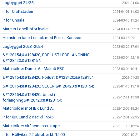
Lagbygget 24/25
2024-04-06
Inför Craftstaden
2024-04-01 11:02
Inför Onsala
2024-03-15 11:24
Marcus Losell inför kvalet
2024-03-14 09:19
Hemsidan tar ett snack med Felicia Karlsson
2024-03-13 09:11
Lagbygget 2023 -2024
2023-03-20 17:04
&#128154;&#128420; FÖRLUST I FÖRLÄNGNING
2023-03-04 22:18
&#128420;&#128154;
Matchbilder Damer A - Malmö FBC
2023-03-04 10:41
&#128154;&#128420; Förlust &#128420;&#128154;
2023-01-23
&#128154;&#128420; SEGER &#128420;&#128154;
2023-01-16 19:10
&#128154;&#128420;förlust i
2022-12-11 11:30
förlängning&#128420;&#128154;
Matchbilder mot IBK Lund A.
2022-12-03 18:24
Inför IBK Lund 2 dec kl 19:45
2022-12-01 22:35
Matchbilder skånemästerskapet.
2022-11-10 18:26
Inför Höllviken 22 oktober kl. 15:00
2022-10-21