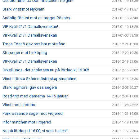
Det blommar på Dam-matchen i helgen!
2017-01-19 15:38
Stark vinst mot Nykvarn
2017-01-17 19:57
Snöplig förlust mot ett taggat Rönnby
2017-01-16 20:40
VIP-Kväll 21/1 Damallsvenskan!
2017-01-10 13:20
VIP-Kväll 21/1 Damallsvenskan
2017-01-03 09:30
Trosa Edanö gav oss bra motstånd
2016-12-21 15:00
Storseger mot Linköping
2016-12-20 19:36
VIP-Kväll 21/1 Damallsvenskan
2016-12-19 21:06
Örkelljunga, det är platsen nu på lördag kl 16.30!!
2016-12-15 23:02
Vinst i första Skånemästerskapsmatchen
2016-12-14 23:36
Stark lagmoral gav oss segern
2016-12-05 20:27
Road-trip med damerna 14-15 januari
2016-12-04 17:00
Vinst mot Lindome
2016-11-28 23:22
Förkrossande seger mot Fröjered
2016-11-21 19:00
Inför matchen mot Fröjered
2016-11-19 11:38
Nu på lördag kl 16.00, vi ses i hallen!!
2016-11-17 22:03