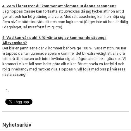
4. Vem i laget tror du kommer att blomma ut denna säsongen?
Jag hoppas Cassie kan fortsätta att utvecklas då jag tycker att hon alltid
ger allt och har hög träningsnärvaro. Med rätt coachning kan hon höja sig
flera nivåer både individuellt och som lagkamrat (Säger inte att hon är dålig
i dagsläget, så missförstå mig inte).
5. Vad kan vår publik förvänta sig av kommande säsong i
Allsvenskan?
Det blir en jämn serie där vi kommer behöva ge 100 % i varje match! Nu när
vi tappat x antal rutinerade spelare kommer det bli extra viktigt att alla dra
sitt strå till stacken och inte förväntar sig att någon annan ska göra det! Vi
kommer i vilket fall som helst göra allt vi kan för att spela en fartfylld och
rolig innebandy med mycket vilja. Hoppas ni vill följa med oss på vår resa
nästa säsong!
Nyhetsarkiv