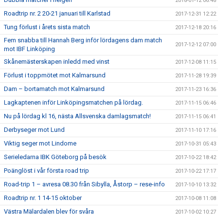
2018-01-12 06:48
Roadtrip nr. 2 20-21 januari till Karlstad
2017-12-31 12:22
Tung förlust i årets sista match
2017-12-18 20:16
Fem snabba till Hannah Berg inför lördagens dam match
2017-12-12 07:00
mot IBF Linköping
Skånemästerskapen inledd med vinst
2017-12-08 11:15
Förlust i toppmötet mot Kalmarsund
2017-11-28 19:39
Dam – bortamatch mot Kalmarsund
2017-11-23 16:36
Lagkaptenen inför Linköpingsmatchen på lördag.
2017-11-15 06:46
Nu på lördag kl 16, nästa Allsvenska damlagsmatch!
2017-11-15 06:41
Derbyseger mot Lund
2017-11-10 17:16
Viktig seger mot Lindome
2017-10-31 05:43
Serieledarna IBK Göteborg på besök
2017-10-22 18:42
Poänglöst i vår första road trip
2017-10-22 17:17
Road-trip 1 – avresa 08.30 från Sibylla, Åstorp – rese-info
2017-10-10 13:32
Roadtrip nr. 1 14-15 oktober
2017-10-08 11:08
Västra Mälardalen blev för svåra
2017-10-02 10:27