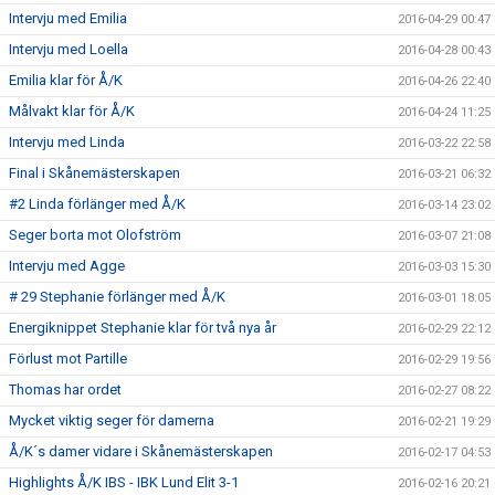
Intervju med Emilia
2016-04-29 00:47
Intervju med Loella
2016-04-28 00:43
Emilia klar för Å/K
2016-04-26 22:40
Målvakt klar för Å/K
2016-04-24 11:25
Intervju med Linda
2016-03-22 22:58
Final i Skånemästerskapen
2016-03-21 06:32
#2 Linda förlänger med Å/K
2016-03-14 23:02
Seger borta mot Olofström
2016-03-07 21:08
Intervju med Agge
2016-03-03 15:30
# 29 Stephanie förlänger med Å/K
2016-03-01 18:05
Energiknippet Stephanie klar för två nya år
2016-02-29 22:12
Förlust mot Partille
2016-02-29 19:56
Thomas har ordet
2016-02-27 08:22
Mycket viktig seger för damerna
2016-02-21 19:29
Å/K´s damer vidare i Skånemästerskapen
2016-02-17 04:53
Highlights Å/K IBS - IBK Lund Elit 3-1
2016-02-16 20:21