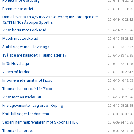
Förlust mot Göteborg
2016-11-14 22:12
Pommer har ordet
2016-11-11 11:55
Damallsvenskan Å/K IBS vs. Göteborg IBK lördagen den
2016-11-10 21:42
12/11 kl 16 i Åstorps Sporthall
Vinst borta mot Lockerud
2016-11-01 15:56
Match mot Lockerud
2016-10-28 21:42
Stabil seger mot Hovshaga
2016-10-23 19:27
Två spelare kallade till Talangläger 17
2016-10-23 12:25
Inför Hovshaga
2016-10-22 11:15
Vi ses på lördag!
2016-10-20 20:47
Imponerande vinst mot Pixbo
2016-10-16 12:03
Thomas har ordet inför Pixbo
2016-10-15 10:53
Vinst mot Västerås IBK
2016-10-10 20:56
Frislagsvarianten avgjorde i Köping
2016-10-08 21:58
Kraftfull seger för damerna
2016-09-26 09:56
Seger i hemmapremiären mot Skoghalls IBK
2016-09-24 16:55
Thomas har ordet
2016-09-23 17:15