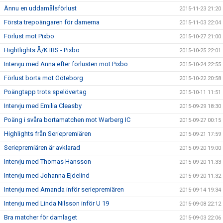
Ännu en uddamålsförlust
2015-11-23 21:20
Första trepoängaren för damerna
2015-11-03 22:04
Förlust mot Pixbo
2015-10-27 21:00
Hightlights Å/K IBS - Pixbo
2015-10-25 22:01
Intervju med Anna efter förlusten mot Pixbo
2015-10-24 22:55
Förlust borta mot Göteborg
2015-10-22 20:58
Poängtapp trots spelövertag
2015-10-11 11:51
Intervju med Emilia Cleasby
2015-09-29 18:30
Poäng i svåra bortamatchen mot Warberg IC
2015-09-27 00:15
Highlights från Seriepremiären
2015-09-21 17:59
Seriepremiären är avklarad
2015-09-20 19:00
Intervju med Thomas Hansson
2015-09-20 11:33
Intervju med Johanna Ejdelind
2015-09-20 11:32
Intervju med Amanda inför seriepremiären
2015-09-14 19:34
Intervju med Linda Nilsson inför U 19
2015-09-08 22:12
Bra matcher för damlaget
2015-09-03 22:06