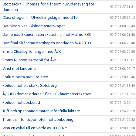
Stort tack till Thomas för 4 år som huvudansvarig för
2017-04-27 21:31
damerna
Clara uttagen till Utvecklingsläger med U19
2017-04-25 19:12
Det blev silver i Skånemästerskapen
2017-04-08 09:43
Damernas Skånemästerskapsfinal mot Malmö FBC
2017-04-06 21:48
Damfinal Skånemästerskapen onsdagen 5/4 20:00
2017-04-04 20:40
Emilia Cleasby förlänger med Å/K
2017-04-03 20:50
Emmy Nilsson skrev på för Å/K
2017-03-19 16:01
Vinst mot Lindome
2017-03-06 07:17
Förlust borta mot Fröjered
2017-02-28 19:46
Förlust mot ett starkt Göteborg
2017-02-21 18:49
Å/K IBS damer vidare till final i Skånemästerskapen
2017-02-17 13:25
Förlust mot Lockerud
2017-02-13 22:11
Tuff och spännande match inför fulla läktare
2017-01-24 20:19
Thomas inför toppmötet mot Jönköping
2017-01-21 09:32
Vinn en cykel till ett värde av 10000kr!
2017-01-20 18:38