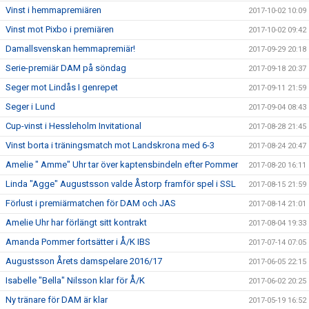
Vinst i hemmapremiären
2017-10-02 10:09
Vinst mot Pixbo i premiären
2017-10-02 09:42
Damallsvenskan hemmapremiär!
2017-09-29 20:18
Serie-premiär DAM på söndag
2017-09-18 20:37
Seger mot Lindås I genrepet
2017-09-11 21:59
Seger i Lund
2017-09-04 08:43
Cup-vinst i Hessleholm Invitational
2017-08-28 21:45
Vinst borta i träningsmatch mot Landskrona med 6-3
2017-08-24 20:47
Amelie " Amme" Uhr tar över kaptensbindeln efter Pommer
2017-08-20 16:11
Linda "Agge" Augustsson valde Åstorp framför spel i SSL
2017-08-15 21:59
Förlust i premiärmatchen för DAM och JAS
2017-08-14 21:01
Amelie Uhr har förlängt sitt kontrakt
2017-08-04 19:33
Amanda Pommer fortsätter i Å/K IBS
2017-07-14 07:05
Augustsson Årets damspelare 2016/17
2017-06-05 22:15
Isabelle "Bella" Nilsson klar för Å/K
2017-06-02 20:25
Ny tränare för DAM är klar
2017-05-19 16:52