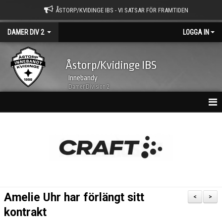
ÅSTORP/KVIDINGE IBS - VI SATSAR FÖR FRAMTIDEN
DAMER DIV 2
LOGGA IN
Åstorp/Kvidinge IBS
Innebandy
Damer Division 2
HEM
NYHETSARKIV
KALENDER
TRUPPEN
Amelie Uhr har förlängt sitt
<
>
BILDGALLERI
kontrakt