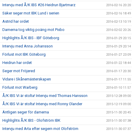
Intervju med Å/K IBS #26 Heidrun Bjartmarz
2016-02-16 20:20
Säker seger mot IBK Lund i serien
2016-02-16 18:49
Astrid har ordet
2016-02-13 10:19
Damerna tog viktig poäng mot Pixbo
2016-02-02 20:26
Highlights Å/K IBS - IBF Göteborg
2016-01-29 20:15
Intervju med Anna Johansson
2016-01-29 20:14
Förlust mot IBK Göteborg
2016-01-27 23:09
Heidrun har ordet
2016-01-22 18:44
Seger mot Fröjered
2016-01-17 20:30
Vidare i Skånemästerskapen
2016-01-17 11:55
Förlust mot Warberg
2016-01-10 11:57
Å/K IBS Vi är stolta! Intervju med Thomas Hansson
2015-12-28 09:00
Å/K IBS Vi är stolta! Intervju med Ronny Olander
2015-12-19 09:00
Äntligen seger för damerna
2015-11-30 20:45
Highlights Å/K IBS - Olofström IBK
2015-11-30 07:38
Intervju med Arta efter segern mot Olofström
2015-11-30 07:37