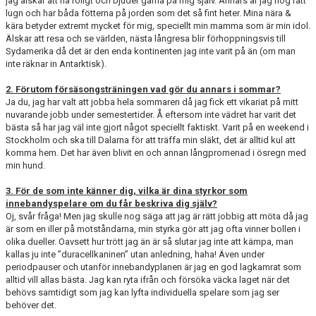
jag älskar att ha roligt och bjuder gärna på mig själv. Annars är jag nog rätt
lugn och har båda fötterna på jorden som det så fint heter. Mina nära &
kära betyder extremt mycket för mig, speciellt min mamma som är min idol.
Älskar att resa och se världen, nästa långresa blir förhoppningsvis till
Sydamerika då det är den enda kontinenten jag inte varit på än (om man
inte räknar in Antarktisk).
2. Förutom försäsongsträningen vad gör du annars i sommar?
Ja du, jag har valt att jobba hela sommaren då jag fick ett vikariat på mitt
nuvarande jobb under semestertider. Å eftersom inte vädret har varit det
bästa så har jag väl inte gjort något speciellt faktiskt. Varit på en weekend i
Stockholm och ska till Dalarna för att träffa min släkt, det är alltid kul att
komma hem. Det har även blivit en och annan långpromenad i ösregn med
min hund.
3. För de som inte känner dig, vilka är dina styrkor som
innebandyspelare om du får beskriva dig själv?
Oj, svår fråga! Men jag skulle nog säga att jag är rätt jobbig att möta då jag
är som en iller på motståndarna, min styrka gör att jag ofta vinner bollen i
olika dueller. Oavsett hur trött jag än är så slutar jag inte att kämpa, man
kallas ju inte ”duracellkaninen” utan anledning, haha! Även under
periodpauser och utanför innebandyplanen är jag en god lagkamrat som
alltid vill allas bästa. Jag kan ryta ifrån och försöka väcka laget när det
behövs samtidigt som jag kan lyfta individuella spelare som jag ser
behöver det.