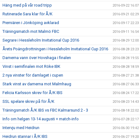
Häng med på vår road tripp
2016-09-22 16:07
Rutinerade Sara klar för Å/K
2016-09-21 02:29
Premiären i Jönköping avklarad
2016-09-17 22:23
Träningsmatch mot Malmö FBC
2016-09-11 16:54
Segrare i Hessleholm Invitational Cup 2016
2016-08-29 12:00
Årets Poängdrottningen i Hessleholm Invitational Cup 2016
2016-08-28 23:23
Damerna vann över Hovshaga i finalen
2016-08-28 19:55
Vinst i semifinalen mot Röke IBK
2016-08-28 18:59
2 nya vinster för damlaget i cupen
2016-08-27 21:38
Stark vinst av damerna mot Malmhaug
2016-08-27 06:33
Felicia Karlsson skrev för Å/K IBS
2016-08-24 17:22
SSL spelare skrev på för Å/K
2016-08-23 14:43
Träningsmatch Å/K IBS vs FBC Kalmarsund 2 - 3
2016-08-18 22:02
Info om helgen 13-14 augusti + match-info
2016-07-28 22:17
Intervju med Heidrun
2016-06-30 19:42
Heidrun stannar i Å/K IBS
2016-06-27 19:20