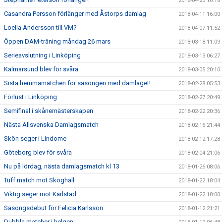
2018-04-23 10:18
Casandra Persson förlänger med Åstorps damlag
2018-04-11 16:00
Loella Andersson till VM?
2018-04-07 11:52
Öppen DAM-träning måndag 26 mars
2018-03-18 11:09
Serieavslutning i Linköping
2018-03-13 06:27
Kalmarsund blev för svåra
2018-03-05 20:10
Sista hemmamatchen för säsongen med damlaget!
2018-02-28 05:53
Förlust i Linköping
2018-02-27 20:49
Semifinal i skånemästerskapen
2018-02-22 20:36
Nästa Allsvenska Damlagsmatch
2018-02-15 21:44
Skön seger i Lindome
2018-02-12 17:28
Göteborg blev för svåra
2018-02-04 21:06
Nu på lördag, nästa damlagsmatch kl 13
2018-01-26 08:06
Tuff match mot Skoghall
2018-01-22 18:04
Viktig seger mot Karlstad
2018-01-22 18:00
Säsongsdebut för Felicia Karlsson
2018-01-12 21:21
Dubbla matcher i helgen