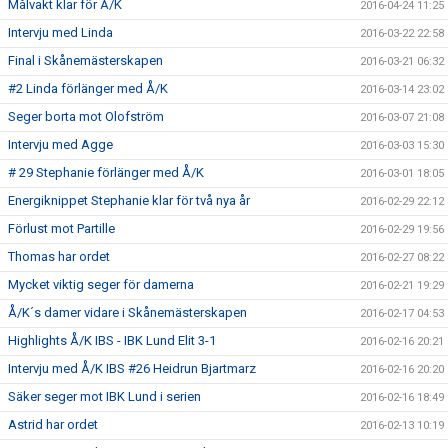
Målvakt klar för Å/K
2016-04-24 11:25
Intervju med Linda
2016-03-22 22:58
Final i Skånemästerskapen
2016-03-21 06:32
#2 Linda förlänger med Å/K
2016-03-14 23:02
Seger borta mot Olofström
2016-03-07 21:08
Intervju med Agge
2016-03-03 15:30
# 29 Stephanie förlänger med Å/K
2016-03-01 18:05
Energiknippet Stephanie klar för två nya år
2016-02-29 22:12
Förlust mot Partille
2016-02-29 19:56
Thomas har ordet
2016-02-27 08:22
Mycket viktig seger för damerna
2016-02-21 19:29
Å/K´s damer vidare i Skånemästerskapen
2016-02-17 04:53
Highlights Å/K IBS - IBK Lund Elit 3-1
2016-02-16 20:21
Intervju med Å/K IBS #26 Heidrun Bjartmarz
2016-02-16 20:20
Säker seger mot IBK Lund i serien
2016-02-16 18:49
Astrid har ordet
2016-02-13 10:19