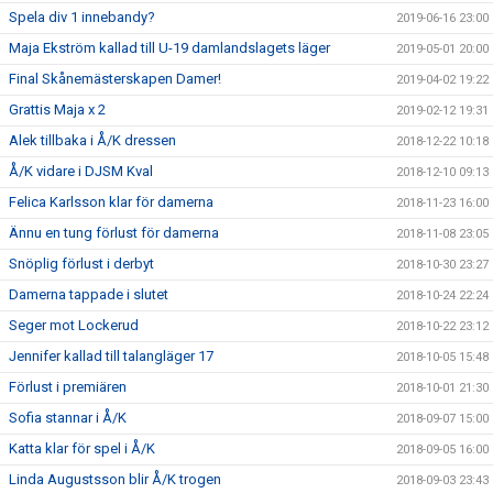
Spela div 1 innebandy?
2019-06-16 23:00
Maja Ekström kallad till U-19 damlandslagets läger
2019-05-01 20:00
Final Skånemästerskapen Damer!
2019-04-02 19:22
Grattis Maja x 2
2019-02-12 19:31
Alek tillbaka i Å/K dressen
2018-12-22 10:18
Å/K vidare i DJSM Kval
2018-12-10 09:13
Felica Karlsson klar för damerna
2018-11-23 16:00
Ännu en tung förlust för damerna
2018-11-08 23:05
Snöplig förlust i derbyt
2018-10-30 23:27
Damerna tappade i slutet
2018-10-24 22:24
Seger mot Lockerud
2018-10-22 23:12
Jennifer kallad till talangläger 17
2018-10-05 15:48
Förlust i premiären
2018-10-01 21:30
Sofia stannar i Å/K
2018-09-07 15:00
Katta klar för spel i Å/K
2018-09-05 16:00
Linda Augustsson blir Å/K trogen
2018-09-03 23:43