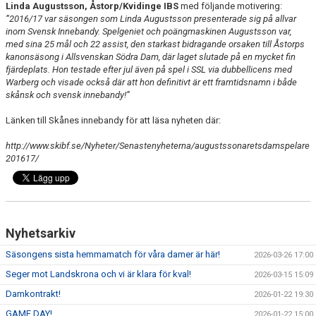
Linda Augustsson, Åstorp/Kvidinge IBS
med följande motivering:
”2016/17 var säsongen som Linda Augustsson presenterade sig på allvar
inom Svensk Innebandy. Spelgeniet och poängmaskinen Augustsson var,
med sina 25 mål och 22 assist, den starkast bidragande orsaken till Åstorps
kanonsäsong i Allsvenskan Södra Dam, där laget slutade på en mycket fin
fjärdeplats. Hon testade efter jul även på spel i SSL via dubbellicens med
Warberg och visade också där att hon definitivt är ett framtidsnamn i både
skånsk och svensk innebandy!”
Länken till Skånes innebandy för att läsa nyheten där:
http://www.skibf.se/Nyheter/Senastenyheterna/augustssonaretsdamspelare
201617/
Nyhetsarkiv
Säsongens sista hemmamatch för våra damer är här!
2026-03-26 17:00
Seger mot Landskrona och vi är klara för kval!
2026-03-15 15:09
Damkontrakt!
2026-01-22 19:30
GAME DAY!
2026-01-22 15:00