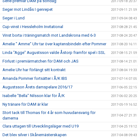
Serie-premiär DAM på söndag
2017-09-18 20:37
Seger mot Lindås I genrepet
2017-09-11 21:59
Seger i Lund
2017-09-04 08:43
Cup-vinst i Hessleholm Invitational
2017-08-28 21:45
Vinst borta i träningsmatch mot Landskrona med 6-3
2017-08-24 20:47
Amelie " Amme" Uhr tar över kaptensbindeln efter Pommer
2017-08-20 16:11
Linda "Agge" Augustsson valde Åstorp framför spel i SSL
2017-08-15 21:59
Förlust i premiärmatchen för DAM och JAS
2017-08-14 21:01
Amelie Uhr har förlängt sitt kontrakt
2017-08-04 19:33
Amanda Pommer fortsätter i Å/K IBS
2017-07-14 07:05
Augustsson Årets damspelare 2016/17
2017-06-05 22:15
Isabelle "Bella" Nilsson klar för Å/K
2017-06-02 20:25
Ny tränare för DAM är klar
2017-05-19 16:52
Stort tack till Thomas för 4 år som huvudansvarig för
2017-04-27 21:31
damerna
Clara uttagen till Utvecklingsläger med U19
2017-04-25 19:12
Det blev silver i Skånemästerskapen
2017-04-08 09:43