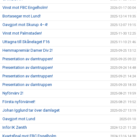
Vinst mot FBC Engelholm!
2026-01-17 00:04
Bortaseger mot Lund!
2025-12-14 19:35
Oavgjort mot Skurup 4–4!
2025-12-07 19:15
Vinst mot Palmstaden!
2025-11-30 12:25
Uttagna till Skånelaget F16
2025-11-10 21:46
Hemmapremiär Damer Div 2!
2025-09-25 13:12
Presentation av damtruppen!
2025-09-25 09:22
Presentation av damtruppen!
2025-09-24 14:48
Presentation av damtruppen!
2025-09-21 14:24
Presentation av damtruppen
2025-09-20 18:33
Nyförvärv 2!
2025-08-21 19:59
Första nyförvärvet!
2025-08-21 19:52
Johan Igglund tar över damlaget
2025-05-27 13:19
Oavgjort mot Lund
2025-01-10
Inför IK Zenith
2024-12-21 11:20
Kvartsfinal mot FBC Engelholm
2024-12-16 14:30