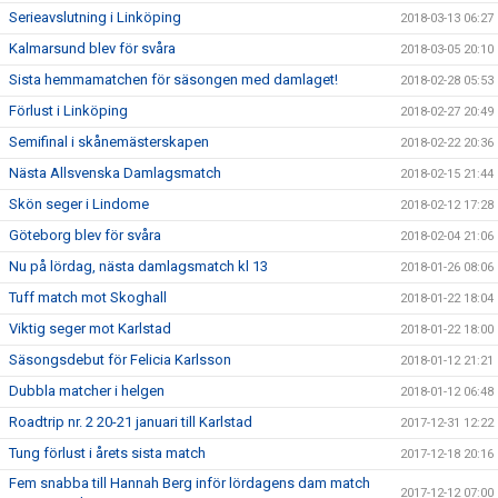
Serieavslutning i Linköping
2018-03-13 06:27
Kalmarsund blev för svåra
2018-03-05 20:10
Sista hemmamatchen för säsongen med damlaget!
2018-02-28 05:53
Förlust i Linköping
2018-02-27 20:49
Semifinal i skånemästerskapen
2018-02-22 20:36
Nästa Allsvenska Damlagsmatch
2018-02-15 21:44
Skön seger i Lindome
2018-02-12 17:28
Göteborg blev för svåra
2018-02-04 21:06
Nu på lördag, nästa damlagsmatch kl 13
2018-01-26 08:06
Tuff match mot Skoghall
2018-01-22 18:04
Viktig seger mot Karlstad
2018-01-22 18:00
Säsongsdebut för Felicia Karlsson
2018-01-12 21:21
Dubbla matcher i helgen
2018-01-12 06:48
Roadtrip nr. 2 20-21 januari till Karlstad
2017-12-31 12:22
Tung förlust i årets sista match
2017-12-18 20:16
Fem snabba till Hannah Berg inför lördagens dam match
2017-12-12 07:00