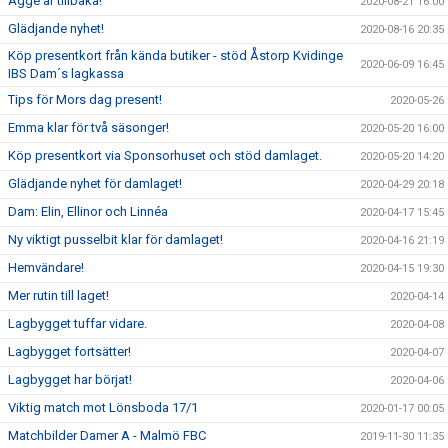
Agge är tillbaka!
2020-08-21 16:00
Glädjande nyhet!
2020-08-16 20:35
Köp presentkort från kända butiker - stöd Åstorp Kvidinge
2020-06-09 16:45
IBS Dam´s lagkassa
Tips för Mors dag present!
2020-05-26
Emma klar för två säsonger!
2020-05-20 16:00
Köp presentkort via Sponsorhuset och stöd damlaget.
2020-05-20 14:20
Glädjande nyhet för damlaget!
2020-04-29 20:18
Dam: Elin, Ellinor och Linnéa
2020-04-17 15:45
Ny viktigt pusselbit klar för damlaget!
2020-04-16 21:19
Hemvändare!
2020-04-15 19:30
Mer rutin till laget!
2020-04-14
Lagbygget tuffar vidare.
2020-04-08
Lagbygget fortsätter!
2020-04-07
Lagbygget har börjat!
2020-04-06
Viktig match mot Lönsboda 17/1
2020-01-17 00:05
Matchbilder Damer A - Malmö FBC
2019-11-30 11:35