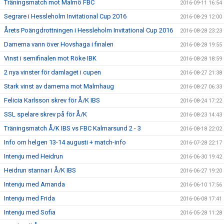
Träningsmatch mot Malmö FBC
2016-09-11 16:54
Segrare i Hessleholm Invitational Cup 2016
2016-08-29 12:00
Årets Poängdrottningen i Hessleholm Invitational Cup 2016
2016-08-28 23:23
Damerna vann över Hovshaga i finalen
2016-08-28 19:55
Vinst i semifinalen mot Röke IBK
2016-08-28 18:59
2 nya vinster för damlaget i cupen
2016-08-27 21:38
Stark vinst av damerna mot Malmhaug
2016-08-27 06:33
Felicia Karlsson skrev för Å/K IBS
2016-08-24 17:22
SSL spelare skrev på för Å/K
2016-08-23 14:43
Träningsmatch Å/K IBS vs FBC Kalmarsund 2 - 3
2016-08-18 22:02
Info om helgen 13-14 augusti + match-info
2016-07-28 22:17
Intervju med Heidrun
2016-06-30 19:42
Heidrun stannar i Å/K IBS
2016-06-27 19:20
Intervju med Amanda
2016-06-10 17:56
Intervju med Frida
2016-06-08 17:41
Intervju med Sofia
2016-05-28 11:28