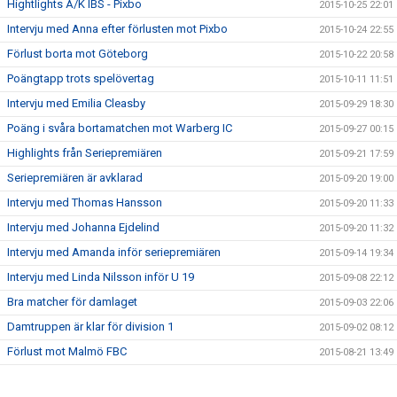
Hightlights Å/K IBS - Pixbo
2015-10-25 22:01
Intervju med Anna efter förlusten mot Pixbo
2015-10-24 22:55
Förlust borta mot Göteborg
2015-10-22 20:58
Poängtapp trots spelövertag
2015-10-11 11:51
Intervju med Emilia Cleasby
2015-09-29 18:30
Poäng i svåra bortamatchen mot Warberg IC
2015-09-27 00:15
Highlights från Seriepremiären
2015-09-21 17:59
Seriepremiären är avklarad
2015-09-20 19:00
Intervju med Thomas Hansson
2015-09-20 11:33
Intervju med Johanna Ejdelind
2015-09-20 11:32
Intervju med Amanda inför seriepremiären
2015-09-14 19:34
Intervju med Linda Nilsson inför U 19
2015-09-08 22:12
Bra matcher för damlaget
2015-09-03 22:06
Damtruppen är klar för division 1
2015-09-02 08:12
Förlust mot Malmö FBC
2015-08-21 13:49
Vinst mot Slovakien
2015-08-11 08:06