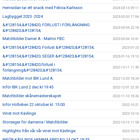
Hemsidan tar ett snack med Felicia Karlsson
2024-03-13 09:11
Lagbygget 2023 -2024
2023-03-20 17:04
&#128154;&#128420; FÖRLUST I FÖRLÄNGNING
2023-03-04 22:18
&#128420;&#128154;
Matchbilder Damer A - Malmö FBC
2023-03-04 10:41
&#128154;&#128420; Förlust &#128420;&#128154;
2023-01-23
&#128154;&#128420; SEGER &#128420;&#128154;
2023-01-16 19:10
&#128154;&#128420;förlust i
2022-12-11 11:30
förlängning&#128420;&#128154;
Matchbilder mot IBK Lund A.
2022-12-03 18:24
Inför IBK Lund 2 dec kl 19:45
2022-12-01 22:35
Matchbilder skånemästerskapet.
2022-11-10 18:26
Inför Höllviken 22 oktober kl. 15:00
2022-10-21
Vinst mot Kävlinge
2022-10-16
Storseger för damerna ! Matchbilder.
2022-10-15 11:58
Highlights från vår vår vinst mot Kävlinge.
2022-10-15
INFÖR KÄVLINGE HEMMA FREDAG 14 OKT 19:45
2022-10-13