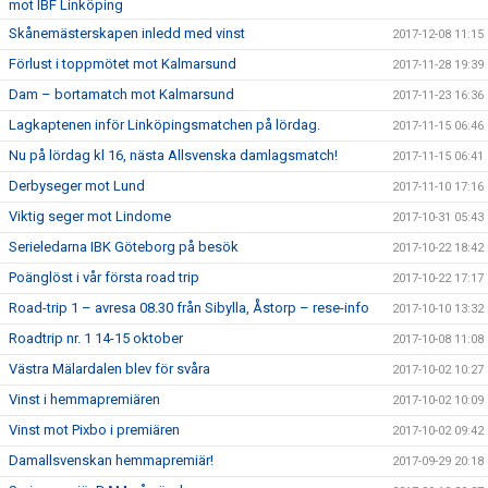
mot IBF Linköping
Skånemästerskapen inledd med vinst
2017-12-08 11:15
Förlust i toppmötet mot Kalmarsund
2017-11-28 19:39
Dam – bortamatch mot Kalmarsund
2017-11-23 16:36
Lagkaptenen inför Linköpingsmatchen på lördag.
2017-11-15 06:46
Nu på lördag kl 16, nästa Allsvenska damlagsmatch!
2017-11-15 06:41
Derbyseger mot Lund
2017-11-10 17:16
Viktig seger mot Lindome
2017-10-31 05:43
Serieledarna IBK Göteborg på besök
2017-10-22 18:42
Poänglöst i vår första road trip
2017-10-22 17:17
Road-trip 1 – avresa 08.30 från Sibylla, Åstorp – rese-info
2017-10-10 13:32
Roadtrip nr. 1 14-15 oktober
2017-10-08 11:08
Västra Mälardalen blev för svåra
2017-10-02 10:27
Vinst i hemmapremiären
2017-10-02 10:09
Vinst mot Pixbo i premiären
2017-10-02 09:42
Damallsvenskan hemmapremiär!
2017-09-29 20:18