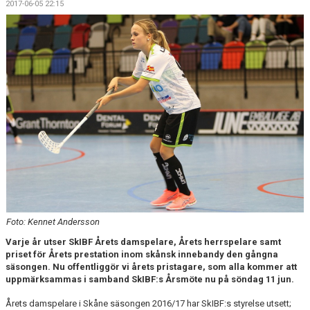
2017-06-05 22:15
DOKUMENT
KONTAKT
MATCHER
SERIETABELL
Foto: Kennet Andersson
Varje år utser SkIBF Årets damspelare, Årets herrspelare samt
priset för Årets prestation inom skånsk innebandy den gångna
säsongen. Nu offentliggör vi årets pristagare, som alla kommer att
uppmärksammas i samband SkIBF:s Årsmöte nu på söndag 11 jun.
Årets damspelare i Skåne säsongen 2016/17 har SkIBF:s styrelse utsett;