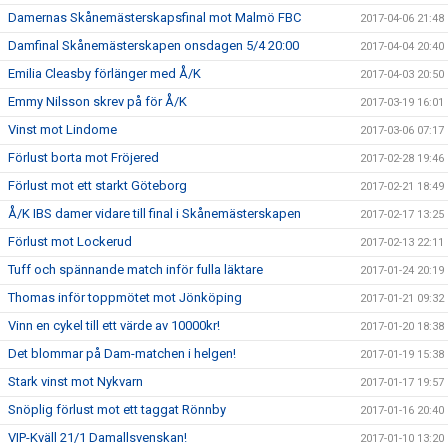
Damernas Skånemästerskapsfinal mot Malmö FBC
2017-04-06 21:48
Damfinal Skånemästerskapen onsdagen 5/4 20:00
2017-04-04 20:40
Emilia Cleasby förlänger med Å/K
2017-04-03 20:50
Emmy Nilsson skrev på för Å/K
2017-03-19 16:01
Vinst mot Lindome
2017-03-06 07:17
Förlust borta mot Fröjered
2017-02-28 19:46
Förlust mot ett starkt Göteborg
2017-02-21 18:49
Å/K IBS damer vidare till final i Skånemästerskapen
2017-02-17 13:25
Förlust mot Lockerud
2017-02-13 22:11
Tuff och spännande match inför fulla läktare
2017-01-24 20:19
Thomas inför toppmötet mot Jönköping
2017-01-21 09:32
Vinn en cykel till ett värde av 10000kr!
2017-01-20 18:38
Det blommar på Dam-matchen i helgen!
2017-01-19 15:38
Stark vinst mot Nykvarn
2017-01-17 19:57
Snöplig förlust mot ett taggat Rönnby
2017-01-16 20:40
VIP-Kväll 21/1 Damallsvenskan!
2017-01-10 13:20