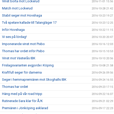
Vinst borta mot Lockerud
2016-11-01 15:56
Match mot Lockerud
2016-10-28 21:42
Stabil seger mot Hovshaga
2016-10-23 19:27
Två spelare kallade till Talangläger 17
2016-10-23 12:25
Inför Hovshaga
2016-10-22 11:15
Vi ses på lördag!
2016-10-20 20:47
Imponerande vinst mot Pixbo
2016-10-16 12:03
Thomas har ordet inför Pixbo
2016-10-15 10:53
Vinst mot Västerås IBK
2016-10-10 20:56
Frislagsvarianten avgjorde i Köping
2016-10-08 21:58
Kraftfull seger för damerna
2016-09-26 09:56
Seger i hemmapremiären mot Skoghalls IBK
2016-09-24 16:55
Thomas har ordet
2016-09-23 17:15
Häng med på vår road tripp
2016-09-22 16:07
Rutinerade Sara klar för Å/K
2016-09-21 02:29
Premiären i Jönköping avklarad
2016-09-17 22:23