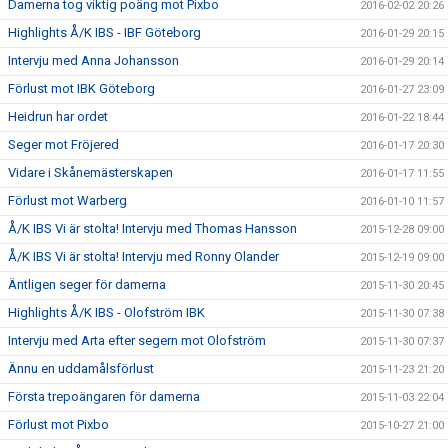
Damerna tog viktig poäng mot Pixbo
2016-02-02 20:26
Highlights Å/K IBS - IBF Göteborg
2016-01-29 20:15
Intervju med Anna Johansson
2016-01-29 20:14
Förlust mot IBK Göteborg
2016-01-27 23:09
Heidrun har ordet
2016-01-22 18:44
Seger mot Fröjered
2016-01-17 20:30
Vidare i Skånemästerskapen
2016-01-17 11:55
Förlust mot Warberg
2016-01-10 11:57
Å/K IBS Vi är stolta! Intervju med Thomas Hansson
2015-12-28 09:00
Å/K IBS Vi är stolta! Intervju med Ronny Olander
2015-12-19 09:00
Äntligen seger för damerna
2015-11-30 20:45
Highlights Å/K IBS - Olofström IBK
2015-11-30 07:38
Intervju med Arta efter segern mot Olofström
2015-11-30 07:37
Ännu en uddamålsförlust
2015-11-23 21:20
Första trepoängaren för damerna
2015-11-03 22:04
Förlust mot Pixbo
2015-10-27 21:00