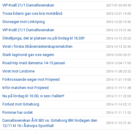
VIP-Kväll 21/1 Damallsvenskan
2017-01-03 09:30
Trosa Edanö gav oss bra motstånd
2016-12-21 15:00
Storseger mot Linköping
2016-12-20 19:36
VIP-Kväll 21/1 Damallsvenskan
2016-12-19 21:06
Örkelljunga, det är platsen nu på lördag kl 16.30!!
2016-12-15 23:02
Vinst i första Skånemästerskapsmatchen
2016-12-14 23:36
Stark lagmoral gav oss segern
2016-12-05 20:27
Road-trip med damerna 14-15 januari
2016-12-04 17:00
Vinst mot Lindome
2016-11-28 23:22
Förkrossande seger mot Fröjered
2016-11-21 19:00
Inför matchen mot Fröjered
2016-11-19 11:38
Nu på lördag kl 16.00, vi ses i hallen!!
2016-11-17 22:03
Förlust mot Göteborg
2016-11-14 22:12
Pommer har ordet
2016-11-11 11:55
Damallsvenskan Å/K IBS vs. Göteborg IBK lördagen den
2016-11-10 21:42
12/11 kl 16 i Åstorps Sporthall