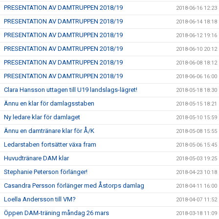
PRESENTATION AV DAMTRUPPEN 2018/19
2018-06-16 12:23
PRESENTATION AV DAMTRUPPEN 2018/19
2018-06-14 18:18
PRESENTATION AV DAMTRUPPEN 2018/19
2018-06-12 19:16
PRESENTATION AV DAMTRUPPEN 2018/19
2018-06-10 20:12
PRESENTATION AV DAMTRUPPEN 2018/19
2018-06-08 18:12
PRESENTATION AV DAMTRUPPEN 2018/19
2018-06-06 16:00
Clara Hansson uttagen till U19 landslags-lägret!
2018-05-18 18:30
Ännu en klar för damlagsstaben
2018-05-15 18:21
Ny ledare klar för damlaget
2018-05-10 15:59
Ännu en damtränare klar för Å/K
2018-05-08 15:55
Ledarstaben fortsätter växa fram
2018-05-06 15:45
Huvudtränare DAM klar
2018-05-03 19:25
Stephanie Peterson förlänger!
2018-04-23 10:18
Casandra Persson förlänger med Åstorps damlag
2018-04-11 16:00
Loella Andersson till VM?
2018-04-07 11:52
Öppen DAM-träning måndag 26 mars
2018-03-18 11:09