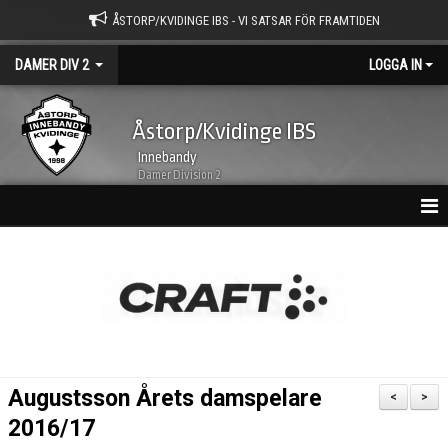
ÅSTORP/KVIDINGE IBS - VI SATSAR FÖR FRAMTIDEN
DAMER DIV 2
LOGGA IN
Åstorp/Kvidinge IBS
Innebandy
Damer Division 2
HEM
NYHETSARKIV
KALENDER
TRUPPEN
Augustsson Årets damspelare
<
>
BILDGALLERI
2016/17