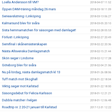
Loella Andersson till VM?
2018-04-07 11:52
Öppen DAM-träning måndag 26 mars
2018-03-18 11:09
Serieavslutning i Linköping
2018-03-13 06:27
Kalmarsund blev för svåra
2018-03-05 20:10
Sista hemmamatchen för säsongen med damlaget!
2018-02-28 05:53
Förlust i Linköping
2018-02-27 20:49
Semifinal i skånemästerskapen
2018-02-22 20:36
Nästa Allsvenska Damlagsmatch
2018-02-15 21:44
Skön seger i Lindome
2018-02-12 17:28
Göteborg blev för svåra
2018-02-04 21:06
Nu på lördag, nästa damlagsmatch kl 13
2018-01-26 08:06
Tuff match mot Skoghall
2018-01-22 18:04
Viktig seger mot Karlstad
2018-01-22 18:00
Säsongsdebut för Felicia Karlsson
2018-01-12 21:21
Dubbla matcher i helgen
2018-01-12 06:48
Roadtrip nr. 2 20-21 januari till Karlstad
2017-12-31 12:22