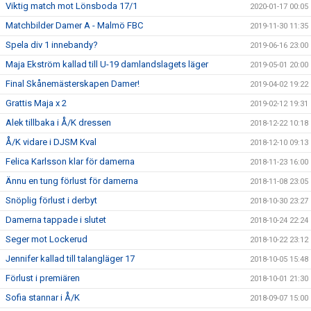
Viktig match mot Lönsboda 17/1
2020-01-17 00:05
Matchbilder Damer A - Malmö FBC
2019-11-30 11:35
Spela div 1 innebandy?
2019-06-16 23:00
Maja Ekström kallad till U-19 damlandslagets läger
2019-05-01 20:00
Final Skånemästerskapen Damer!
2019-04-02 19:22
Grattis Maja x 2
2019-02-12 19:31
Alek tillbaka i Å/K dressen
2018-12-22 10:18
Å/K vidare i DJSM Kval
2018-12-10 09:13
Felica Karlsson klar för damerna
2018-11-23 16:00
Ännu en tung förlust för damerna
2018-11-08 23:05
Snöplig förlust i derbyt
2018-10-30 23:27
Damerna tappade i slutet
2018-10-24 22:24
Seger mot Lockerud
2018-10-22 23:12
Jennifer kallad till talangläger 17
2018-10-05 15:48
Förlust i premiären
2018-10-01 21:30
Sofia stannar i Å/K
2018-09-07 15:00