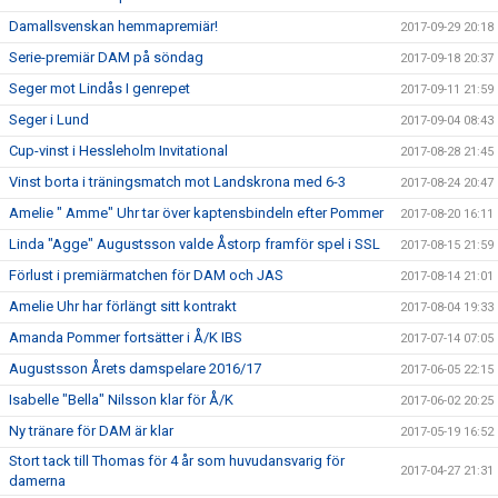
Damallsvenskan hemmapremiär!
2017-09-29 20:18
Serie-premiär DAM på söndag
2017-09-18 20:37
Seger mot Lindås I genrepet
2017-09-11 21:59
Seger i Lund
2017-09-04 08:43
Cup-vinst i Hessleholm Invitational
2017-08-28 21:45
Vinst borta i träningsmatch mot Landskrona med 6-3
2017-08-24 20:47
Amelie " Amme" Uhr tar över kaptensbindeln efter Pommer
2017-08-20 16:11
Linda "Agge" Augustsson valde Åstorp framför spel i SSL
2017-08-15 21:59
Förlust i premiärmatchen för DAM och JAS
2017-08-14 21:01
Amelie Uhr har förlängt sitt kontrakt
2017-08-04 19:33
Amanda Pommer fortsätter i Å/K IBS
2017-07-14 07:05
Augustsson Årets damspelare 2016/17
2017-06-05 22:15
Isabelle "Bella" Nilsson klar för Å/K
2017-06-02 20:25
Ny tränare för DAM är klar
2017-05-19 16:52
Stort tack till Thomas för 4 år som huvudansvarig för
2017-04-27 21:31
damerna