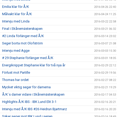
Emilia klar för Å/K
2016-04-26 22:40
Målvakt klar för Å/K
2016-04-24 11:25
Intervju med Linda
2016-03-22 22:58
Final i Skånemästerskapen
2016-03-21 06:32
#2 Linda förlänger med Å/K
2016-03-14 23:02
Seger borta mot Olofström
2016-03-07 21:08
Intervju med Agge
2016-03-03 15:30
# 29 Stephanie förlänger med Å/K
2016-03-01 18:05
Energiknippet Stephanie klar för två nya år
2016-02-29 22:12
Förlust mot Partille
2016-02-29 19:56
Thomas har ordet
2016-02-27 08:22
Mycket viktig seger för damerna
2016-02-21 19:29
Å/K´s damer vidare i Skånemästerskapen
2016-02-17 04:53
Highlights Å/K IBS - IBK Lund Elit 3-1
2016-02-16 20:21
Intervju med Å/K IBS #26 Heidrun Bjartmarz
2016-02-16 20:20
Säker seger mot IBK Lund i serien
2016-02-16 18:49