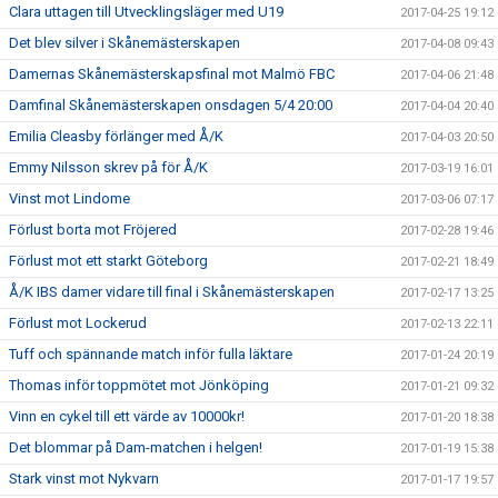
Clara uttagen till Utvecklingsläger med U19
2017-04-25 19:12
Det blev silver i Skånemästerskapen
2017-04-08 09:43
Damernas Skånemästerskapsfinal mot Malmö FBC
2017-04-06 21:48
Damfinal Skånemästerskapen onsdagen 5/4 20:00
2017-04-04 20:40
Emilia Cleasby förlänger med Å/K
2017-04-03 20:50
Emmy Nilsson skrev på för Å/K
2017-03-19 16:01
Vinst mot Lindome
2017-03-06 07:17
Förlust borta mot Fröjered
2017-02-28 19:46
Förlust mot ett starkt Göteborg
2017-02-21 18:49
Å/K IBS damer vidare till final i Skånemästerskapen
2017-02-17 13:25
Förlust mot Lockerud
2017-02-13 22:11
Tuff och spännande match inför fulla läktare
2017-01-24 20:19
Thomas inför toppmötet mot Jönköping
2017-01-21 09:32
Vinn en cykel till ett värde av 10000kr!
2017-01-20 18:38
Det blommar på Dam-matchen i helgen!
2017-01-19 15:38
Stark vinst mot Nykvarn
2017-01-17 19:57