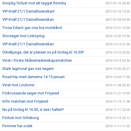
Snöplig förlust mot ett taggat Rönnby
2017-01-16 20:40
VIP-Kväll 21/1 Damallsvenskan!
2017-01-10 13:20
VIP-Kväll 21/1 Damallsvenskan
2017-01-03 09:30
Trosa Edanö gav oss bra motstånd
2016-12-21 15:00
Storseger mot Linköping
2016-12-20 19:36
VIP-Kväll 21/1 Damallsvenskan
2016-12-19 21:06
Örkelljunga, det är platsen nu på lördag kl 16.30!!
2016-12-15 23:02
Vinst i första Skånemästerskapsmatchen
2016-12-14 23:36
Stark lagmoral gav oss segern
2016-12-05 20:27
Road-trip med damerna 14-15 januari
2016-12-04 17:00
Vinst mot Lindome
2016-11-28 23:22
Förkrossande seger mot Fröjered
2016-11-21 19:00
Inför matchen mot Fröjered
2016-11-19 11:38
Nu på lördag kl 16.00, vi ses i hallen!!
2016-11-17 22:03
Förlust mot Göteborg
2016-11-14 22:12
Pommer har ordet
2016-11-11 11:55