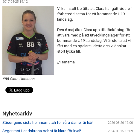
2017-04-25 19:12
DOKUMENT
Vi kan stolt berätta att Clara har gått vidare i
förberedelserna för ett kommande U19
KONTAKT
landslag.
MATCHER
Den 6 maj åker Clara upp till Jönköping för
att vara med på ett utvecklingsläger för ett
kommande U19 Landslag. Vi är stolta att vi
SERIETABELL
fått med en spelare i detta och vi önskar
stort lycka till.
//Tränarna
#88 Clara Hansson
Nyhetsarkiv
Säsongens sista hemmamatch för våra damer är här!
2026-03-26 17:00
Seger mot Landskrona och vi är klara för kval!
2026-03-15 15:09