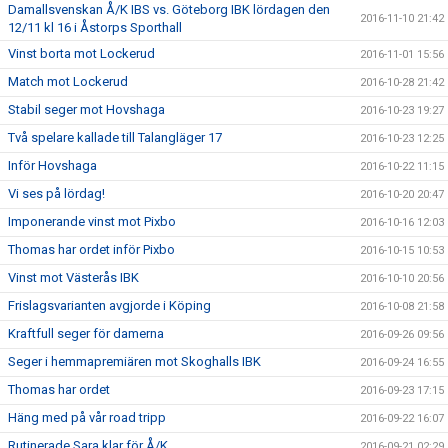
Damallsvenskan Å/K IBS vs. Göteborg IBK lördagen den
2016-11-10 21:42
12/11 kl 16 i Åstorps Sporthall
Vinst borta mot Lockerud
2016-11-01 15:56
Match mot Lockerud
2016-10-28 21:42
Stabil seger mot Hovshaga
2016-10-23 19:27
Två spelare kallade till Talangläger 17
2016-10-23 12:25
Inför Hovshaga
2016-10-22 11:15
Vi ses på lördag!
2016-10-20 20:47
Imponerande vinst mot Pixbo
2016-10-16 12:03
Thomas har ordet inför Pixbo
2016-10-15 10:53
Vinst mot Västerås IBK
2016-10-10 20:56
Frislagsvarianten avgjorde i Köping
2016-10-08 21:58
Kraftfull seger för damerna
2016-09-26 09:56
Seger i hemmapremiären mot Skoghalls IBK
2016-09-24 16:55
Thomas har ordet
2016-09-23 17:15
Häng med på vår road tripp
2016-09-22 16:07
Rutinerade Sara klar för Å/K
2016-09-21 02:29