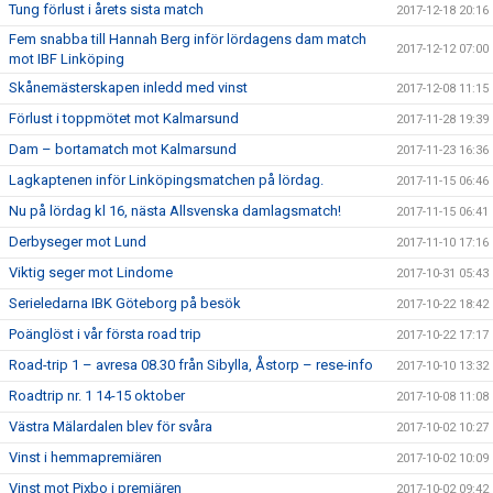
Tung förlust i årets sista match
2017-12-18 20:16
Fem snabba till Hannah Berg inför lördagens dam match
2017-12-12 07:00
mot IBF Linköping
Skånemästerskapen inledd med vinst
2017-12-08 11:15
Förlust i toppmötet mot Kalmarsund
2017-11-28 19:39
Dam – bortamatch mot Kalmarsund
2017-11-23 16:36
Lagkaptenen inför Linköpingsmatchen på lördag.
2017-11-15 06:46
Nu på lördag kl 16, nästa Allsvenska damlagsmatch!
2017-11-15 06:41
Derbyseger mot Lund
2017-11-10 17:16
Viktig seger mot Lindome
2017-10-31 05:43
Serieledarna IBK Göteborg på besök
2017-10-22 18:42
Poänglöst i vår första road trip
2017-10-22 17:17
Road-trip 1 – avresa 08.30 från Sibylla, Åstorp – rese-info
2017-10-10 13:32
Roadtrip nr. 1 14-15 oktober
2017-10-08 11:08
Västra Mälardalen blev för svåra
2017-10-02 10:27
Vinst i hemmapremiären
2017-10-02 10:09
Vinst mot Pixbo i premiären
2017-10-02 09:42