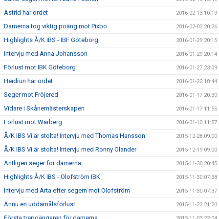
Astrid har ordet
2016-02-13 10:19
Damerna tog viktig poäng mot Pixbo
2016-02-02 20:26
Highlights Å/K IBS - IBF Göteborg
2016-01-29 20:15
Intervju med Anna Johansson
2016-01-29 20:14
Förlust mot IBK Göteborg
2016-01-27 23:09
Heidrun har ordet
2016-01-22 18:44
Seger mot Fröjered
2016-01-17 20:30
Vidare i Skånemästerskapen
2016-01-17 11:55
Förlust mot Warberg
2016-01-10 11:57
Å/K IBS Vi är stolta! Intervju med Thomas Hansson
2015-12-28 09:00
Å/K IBS Vi är stolta! Intervju med Ronny Olander
2015-12-19 09:00
Äntligen seger för damerna
2015-11-30 20:45
Highlights Å/K IBS - Olofström IBK
2015-11-30 07:38
Intervju med Arta efter segern mot Olofström
2015-11-30 07:37
Ännu en uddamålsförlust
2015-11-23 21:20
Första trepoängaren för damerna
2015-11-03 22:04