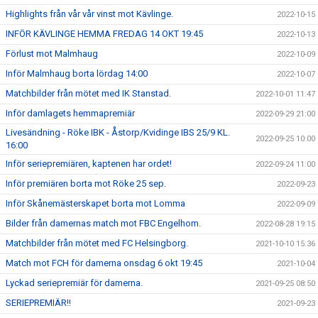
Highlights från vår vår vinst mot Kävlinge.
2022-10-15
INFÖR KÄVLINGE HEMMA FREDAG 14 OKT 19:45
2022-10-13
Förlust mot Malmhaug
2022-10-09
Inför Malmhaug borta lördag 14:00
2022-10-07
Matchbilder från mötet med IK Stanstad.
2022-10-01 11:47
Inför damlagets hemmapremiär
2022-09-29 21:00
Livesändning - Röke IBK - Åstorp/Kvidinge IBS 25/9 KL.
2022-09-25 10:00
16:00
Inför seriepremiären, kaptenen har ordet!
2022-09-24 11:00
Inför premiären borta mot Röke 25 sep.
2022-09-23
Inför Skånemästerskapet borta mot Lomma
2022-09-09
Bilder från damernas match mot FBC Engelhom.
2022-08-28 19:15
Matchbilder från mötet med FC Helsingborg.
2021-10-10 15:36
Match mot FCH för damerna onsdag 6 okt 19:45
2021-10-04
Lyckad seriepremiär för damerna.
2021-09-25 08:50
SERIEPREMIÄR!!
2021-09-23