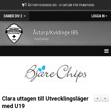
ÅSTORP/KVIDINGE IBS - VI SATSAR FÖR FRAMTIDEN
DAMER DIV 2
LOGGA IN
Åstorp/Kvidinge IBS
Innebandy
Damer Division 2
HEM
NYHETSARKIV
KALENDER
TRUPPEN
Clara uttagen till Utvecklingsläger
<
>
BILDGALLERI
med U19