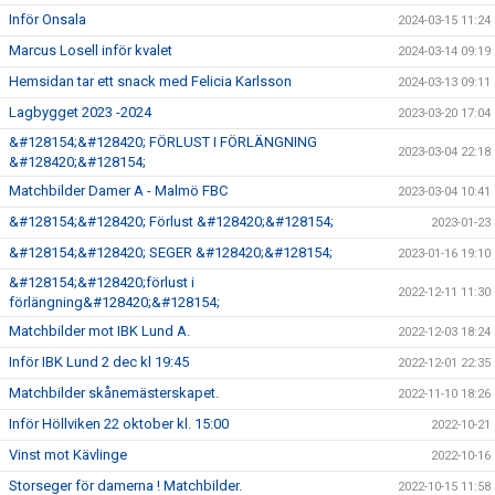
Inför Onsala
2024-03-15 11:24
Marcus Losell inför kvalet
2024-03-14 09:19
Hemsidan tar ett snack med Felicia Karlsson
2024-03-13 09:11
Lagbygget 2023 -2024
2023-03-20 17:04
&#128154;&#128420; FÖRLUST I FÖRLÄNGNING
2023-03-04 22:18
&#128420;&#128154;
Matchbilder Damer A - Malmö FBC
2023-03-04 10:41
&#128154;&#128420; Förlust &#128420;&#128154;
2023-01-23
&#128154;&#128420; SEGER &#128420;&#128154;
2023-01-16 19:10
&#128154;&#128420;förlust i
2022-12-11 11:30
förlängning&#128420;&#128154;
Matchbilder mot IBK Lund A.
2022-12-03 18:24
Inför IBK Lund 2 dec kl 19:45
2022-12-01 22:35
Matchbilder skånemästerskapet.
2022-11-10 18:26
Inför Höllviken 22 oktober kl. 15:00
2022-10-21
Vinst mot Kävlinge
2022-10-16
Storseger för damerna ! Matchbilder.
2022-10-15 11:58