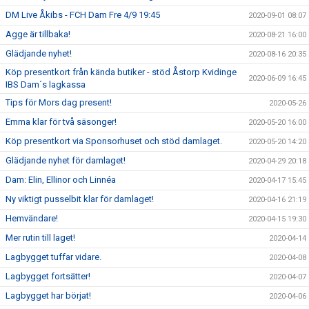
DM Live Åkibs - FCH Dam Fre 4/9 19:45
2020-09-01 08:07
Agge är tillbaka!
2020-08-21 16:00
Glädjande nyhet!
2020-08-16 20:35
Köp presentkort från kända butiker - stöd Åstorp Kvidinge
2020-06-09 16:45
IBS Dam´s lagkassa
Tips för Mors dag present!
2020-05-26
Emma klar för två säsonger!
2020-05-20 16:00
Köp presentkort via Sponsorhuset och stöd damlaget.
2020-05-20 14:20
Glädjande nyhet för damlaget!
2020-04-29 20:18
Dam: Elin, Ellinor och Linnéa
2020-04-17 15:45
Ny viktigt pusselbit klar för damlaget!
2020-04-16 21:19
Hemvändare!
2020-04-15 19:30
Mer rutin till laget!
2020-04-14
Lagbygget tuffar vidare.
2020-04-08
Lagbygget fortsätter!
2020-04-07
Lagbygget har börjat!
2020-04-06