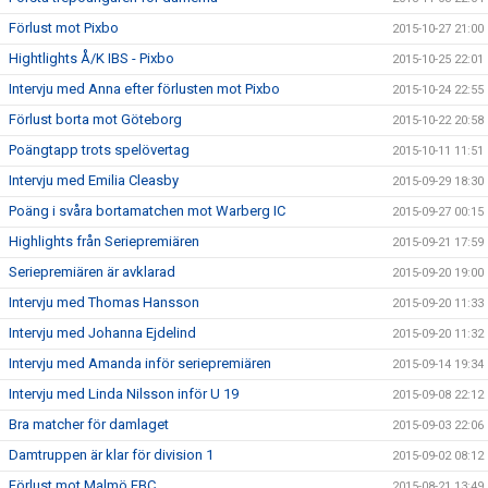
Förlust mot Pixbo
2015-10-27 21:00
Hightlights Å/K IBS - Pixbo
2015-10-25 22:01
Intervju med Anna efter förlusten mot Pixbo
2015-10-24 22:55
Förlust borta mot Göteborg
2015-10-22 20:58
Poängtapp trots spelövertag
2015-10-11 11:51
Intervju med Emilia Cleasby
2015-09-29 18:30
Poäng i svåra bortamatchen mot Warberg IC
2015-09-27 00:15
Highlights från Seriepremiären
2015-09-21 17:59
Seriepremiären är avklarad
2015-09-20 19:00
Intervju med Thomas Hansson
2015-09-20 11:33
Intervju med Johanna Ejdelind
2015-09-20 11:32
Intervju med Amanda inför seriepremiären
2015-09-14 19:34
Intervju med Linda Nilsson inför U 19
2015-09-08 22:12
Bra matcher för damlaget
2015-09-03 22:06
Damtruppen är klar för division 1
2015-09-02 08:12
Förlust mot Malmö FBC
2015-08-21 13:49