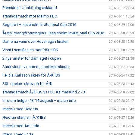
Premiären i Jönköping avklarad
2016-09-17 22:23
Träningsmatch mot Malmö FBC
2016-09-11 16:54
Segrare i Hessleholm Invitational Cup 2016
2016-08-29 12:00
Årets Poängdrottningen i Hessleholm Invitational Cup 2016
2016-08-28 23:23
Damerna vann över Hovshaga i finalen
2016-08-28 19:55
Vinst i semifinalen mot Röke IBK
2016-08-28 18:59
2 nya vinster för damlaget i cupen
2016-08-27 21:38
Stark vinst av damerna mot Malmhaug
2016-08-27 06:33
Felicia Karlsson skrev för Å/K IBS
2016-08-24 17:22
SSL spelare skrev på för Å/K
2016-08-23 14:43
Träningsmatch Å/K IBS vs FBC Kalmarsund 2 - 3
2016-08-18 22:02
Info om helgen 13-14 augusti + match-info
2016-07-28 22:17
Intervju med Heidrun
2016-06-30 19:42
Heidrun stannar i Å/K IBS
2016-06-27 19:20
Intervju med Amanda
2016-06-10 17:56
Intervju med Frida
2016-06-08 17:41